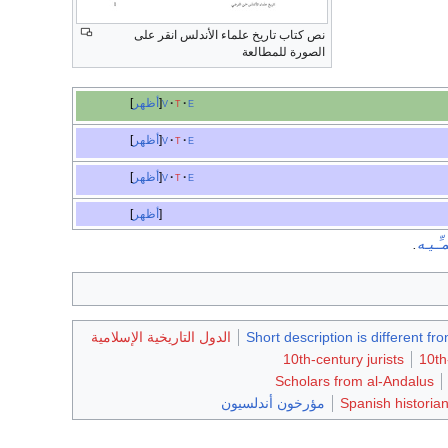
نص كتاب تاريخ علماء الأندلس انقر على
الصورة للمطالعة
e
t
v
أظهر
e
t
v
أظهر
e
t
v
أظهر
أظهر
ـِّـيـه
.
Short description is different fr
الدول التاريخية الإسلامية
10th-century jurists
10th
Scholars from al-Andalus
Spanish historia
مؤرخون أندلسيون