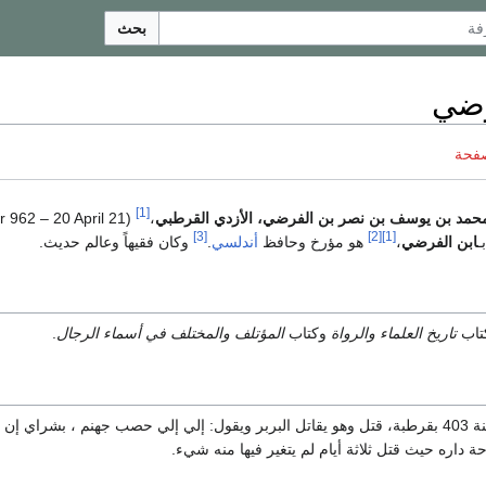
بحث
رضي
صفحة
[1]
بن محمد بن يوسف بن نصر بن الفرضي، الأزدي القرطبي
،
er 962 – 20 April
[3]
[2]
[1]
ـ
ابن الفرضي
،
هو مؤرخ وحافظ
أندلسي
.
وكان فقيهاً وعالم حديث.
تاب
تاريخ العلماء والرواة
وكتاب
المؤتلف والمختلف في أسماء الرجال
.
سنة 403 بقرطبة، قتل وهو يقاتل البربر ويقول: إلي إلي حصب جهنم ، بشراي إن
 داره حيث قتل ثلاثة أيام لم يتغير فيها منه شيء.