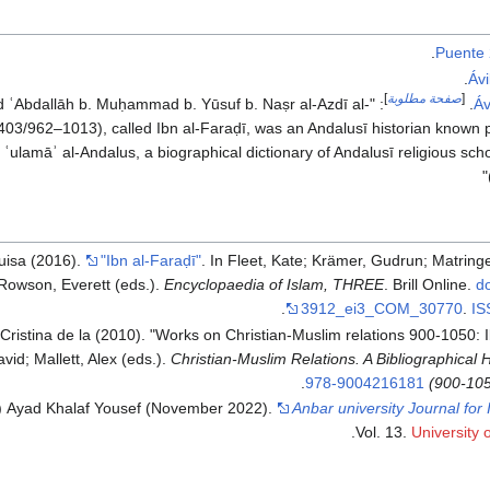
.
Puente
.
Áv
[
صفحة مطلوبة
]
alīd ʿAbdallāh b. Muḥammad b. Yūsuf b. Naṣr al-Azdī al-
Áv
403/962–1013), called Ibn al-Faraḍī, was an Andalusī historian known pr
h ʿulamāʾ al-Andalus, a biographical dictionary of Andalusī religious scho
Luisa (2016).
"Ibn al-Faraḍī"
. In Fleet, Kate; Krämer, Gudrun; Matring
Rowson, Everett (eds.).
Encyclopaedia of Islam, THREE
. Brill Online.
do
.
3912_ei3_COM_30770
.
IS
Cristina de la (2010). "Works on Christian-Muslim relations 900-1050: I
id; Mallett, Alex (eds.).
Christian-Muslim Relations. A Bibliographical 
.
978-9004216181
(900-10
Ayad Khalaf Yousef (November 2022).
Anbar university Journal for
Vol. 13.
University 