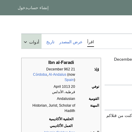
إنشاء حساب
دخول
اقرأ
عرض المصدر
تاريخ
أدوات
(21 Decemb
Ibn al-Faradi
وُلِدَ
21 December 962
Córdoba
,
Al-Andalus
(now
Spain
)
توفي
20 April 1013
قرطبة، الأندلس
القومية
Andalusian
المهنة
Historian, Jurist, Scholar of
Hadith
 كنت من قتلاكم
الخلفية الأكاديمية
العمل الأكاديمي