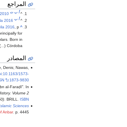
المراجع
أ
ب
ت
 2010
^
أ
ب
ila 2016
^
ila 2016
, p.
^
incipally for
lars. Born in
Córdoba (...)"
المصادر
e, Denis; Nawas,
i
:
10.1163/1573-
SN
1873-9830
bn al-Faraḍī". In
History. Volume 2
50)
. BRILL.
ISBN
 Islamic Sciences
of Anbar
. p. 4445.