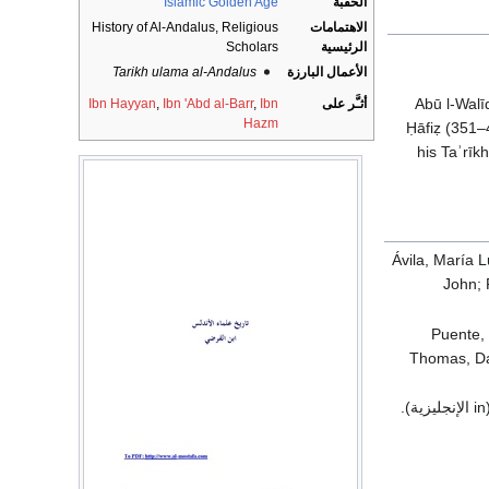
الحقبة
Islamic Golden Age
الاهتمامات
History of Al-Andalus, Religious
الرئيسية
Scholars
الأعمال البارزة
Tarikh ulama al-Andalus
: "Abū l-W
أثـَّر على
Ibn
,
Ibn 'Abd al-Barr
,
Ibn Hayyan
Hazm
Ḥāfiẓ (351–
his Taʾrīk
Ávila, María 
John; 
Puente, 
Thomas, Dav
(in الإنجليزية).