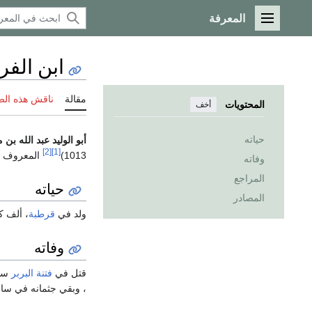
المعرفة
القائمة الرئيسية
ابن الف
مقالة
ناقش هذه ال
المحتويات
أخف
حياته
أبو الوليد عبد الله 
[2]
[1]
1013)
المعروف ب
وفاته
المراجع
حياته
المصادر
ولد في
قرطبة
، ألف ك
وفاته
قتل في
فتنة البربر
، وبقي جثمانه في ساحة