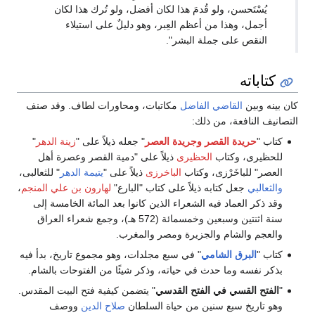
يُسْتَحسن، ولو قُدمَ هذا لكان أفضل، ولو تُرك هذا لكان
أجمل، وهذا من أعظم العِبر، وهو دليلٌ على استيلاء
النقص على جملة البشر".
كتاباته
كان بينه وبين
القاضي الفاضل
مكاتبات، ومحاورات لطاف. وقد صنف
التصانيف النافعة، من ذلك:
كتاب "
حريدة القصر وجريدة العصر
" جعله ذيلاً على "
زينة الدهر
"
للحظيرى، وكتاب
الحظيرى
ذيلاً على "دمية القصر وعصرة أهل
العصر" للباخَرْزى، وكتاب
الباخرزى
ذيلاً على "
يتيمة الدهر
" للثعالبى،
والثعالبي
جعل كتابه ذيلاً على كتاب "البارع"
لهارون بن علي المنجم
،
وقد ذكر العماد فيه الشعراء الذين كانوا بعد المائة الخامسة إلى
سنة اثنتين وسبعين وخمسمائة (572 هـ)، وجمع شعراء العراق
والعجم والشام والجزيرة ومصر والمغرب.
كتاب "
البرق الشامي
" في سبع مجلدات، وهو مجموع تاريخ، بدأ فيه
بذكر نفسه وما حدث في حياته، وذكر شيئًا من الفتوحات بالشام.
"
الفتح القسي في الفتح القدسي
" يتضمن كيفية فتح البيت المقدس.
وهو تاريخ سبع سنين من حياة السلطان
صلاح الدين
ووصف