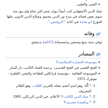
العتبى والعقبى
عماد الدين الأصفهاني كتب أيضاً ديوان شعر لكن ضاع ولم يبق منه
سوى بعض قصائد في مدح نور الدين محمود وصلاح الدين الايوبى نقلها
المؤرخ
أبو شامة
في كتابه "
الروضتين
".
وفاته
توفي سنة سبع وتسعين وخمسمائة (
597هـ
) بدمشق.
المصادر
موسوعة الحضارة الإسلامية
الفتح القسى في الفتح القدسى، ترجمة العماد الكاتب، دار المنار
الموسوعة الثقافية ، مؤسسة فرانكلين للطباعة والنشر، القاهرة -
نيويورك 1972.
^
أَلُهْ: وهو اسم أعجم معناه بالعربى
العُقَاب
، وهو الطائر
المعروف.
^
عماد الدين الكاتب
الأعلام، خير الدين الزركلي، 1980
^
ويكيبيديا مصري