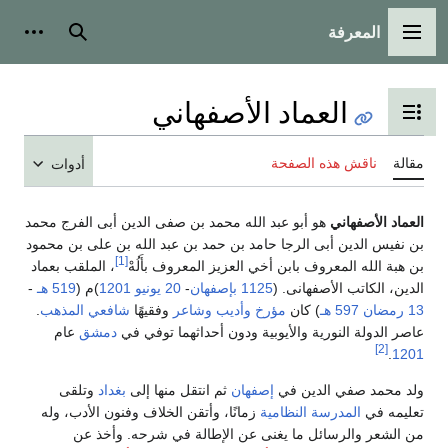
المعرفة
القائمة الرئيسية
بحث
أدوات
العماد الأصفهاني
تبديل عرض جدول المحتويات
مقالة
ناقش هذه الصفحة
أدوات
العماد الأصفهاني
هو أبو عبد الله محمد بن صفى الدين أبى الفرج محمد
بن نفيس الدين أبى الرجا حامد بن حمد بن عبد الله بن على بن محمود
[1]
بن هبة الله المعروف بابن أخي العزيز المعروف بأَلُهْ
، الملقب بعماد
الدين، الكاتب الأصفهانى. (
1125
بإصفهان
-
20 يونيو
1201
)م (
519 هـ
-
13 رمضان
597 هـ
) كان
مؤرخ
وأديب
وشاعر
وفقيهًا
شافعي المذهب
.
عاصر الدولة النورية والأيوبية ودون أحداثهما توفي في
دمشق
عام
[2]
.
1201
ولد محمد صفي الدين في
إصفهان
ثم انتقل منها إلى
بغداد
وتلقى
تعليمه في
المدرسة النظامية
زمانًا، وأتقن الخلاف وفنون الأدب، وله
من الشعر والرسائل ما يغنى عن الإطالة في شرحه. وأخذ عن