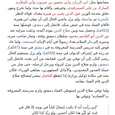
مشايخها مثل:
ابن الرزاز
،
وأبي منصور بن جيرون
،
وأبي المكارم
المبارك بن علي السمرقندي
، وغيرهم، وأقام بها مدة. ولما تخرج ومهر
تعلق بخدمة الوزير
عون الدين يحيى بن هبيرة
ببغداد، فولاه النظر
بالبصرة
ثم
بواسط
، ولم يزل ماشي الحال إلى أن توفى ابن هبيرة،
فأقام العماد مدة في عيش منكد، فانتقل إلى
دمشق
، فوصلها سنة
(
562هـ
)، وحصل بينه وبين
صلاح الدين
مودة أكيدة، وعلت منزلته عند
نور الدين أبو القاسم محمود
سلطان دمشق وقتئذ، وصار صاحب سره،
وسيره إلى دار السلام بغداد رسولاً في أيام الإمام
المستنجد
، ولما عاد
فوض إليه تدريس المدرسة المعروفة به في
دمشق
في سنة (
567هـ
)،
ثم رتبه في إشراف الديوان في سنة (
568هـ
)، ولم يزل مستقيم الحال
رضى البال، إلى أن توفي نور الدين، فضايقه من أتى بعده، فانتقل إلى
دمشق
، ولزم صلاح الدين ينزل لنزوله ويرحل لرحيله، حتى صار من
جملة الصدور المعدودين، والأماثل المشهورين، يضاهي الوزراء. فكان
معه في مكانة (وكيل وزارة) إذا إنقطع
الفاضل
بمصر لمصالح صلاح
الدين قام العماد مقامه.
ولما توفي صلاح الدين إستوطن العماد دمشق ولزم مدرسته المعروفة
ب"العمادية" وتوفي بها.
"إني رأيت أنه لا يكتب إنسانٌ كتاباً في يومه إلا قال في
غده: لو غُيَّر هذا لكان أحسن، ولو زِيْدَ كذا لكان