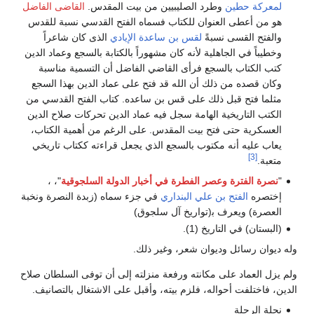
لمعركة حطين
وطرد الصليبيين من بيت المقدس.
القاضى الفاضل
هو من أعطى العنوان للكتاب فسماه الفتح القدسي نسبة للقدس
والفتح القسى نسبةً
لقس بن ساعدة الإيادي
الذى كان شاعراً
وخطيباً في الجاهلية لأنه كان مشهوراً بالكتابة بالسجع وعماد الدين
كتب الكتاب بالسجع فرأى القاضي الفاضل أن التسمية مناسبة
وكان قصده من ذلك أن الله قد فتح على عماد الدين بهذا السجع
مثلما فتح قبل ذلك على قس بن ساعده. كتاب الفتح القدسي من
الكتب التاريخية الهامة سجل فيه عماد الدين تحركات صلاح الدين
العسكرية حتى فتح بيت المقدس. على الرغم من أهمية الكتاب،
يعاب عليه أنه مكتوب بالسجع الذي يجعل قراءته ككتاب تاريخي
[3]
متعبة.
"
نصرة الفترة وعصر الفطرة في أخبار الدولة السلجوقية
"، ،
إختصره
الفتح بن علي البنداري
في جزء سماه (زبدة النصرة ونخبة
العصرة) ويعرف ب‍(تواريخ آل سلجوق)
(البستان) في التاريخ (1).
وله ديوان رسائل وديوان شعر، وغير ذلك.
ولم يزل العماد على مكانته ورفعة منزلته إلى أن توفى السلطان صلاح
الدين، فاختلفت أحواله، فلزم بيته، وأقبل على الاشتغال بالتصانيف.
نحلة الرحلة