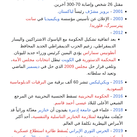
مقتل 26 شخص وإصابة 70-300 آخرين.
2001
-
برويز مشرّف
رئيساً
لباكستان
.
2003
- الإعلان عن تأسيس مؤسسة
ويكيميديا
في
سانت
پيترسبرگ، فلوريدا
.
-
2012
بعد اتفاقية تشكيل الحكومة مع الپاسوك الاشتراكيين واليسار
الديمقراطي، زعيم الحزب الديمقراطي الجديد المحافظ
أنطونيس سماراس
يؤدي اليمين كرئيس وزراء جديد لليونان.
المحكمة الدستورية
في
الكويت
تبطل
انتخابات مجلس الأمة
،
وتلغي قرار حل
مجلس 2009
الذي حل في
ديسمبر
الماضي
وتعيد له سلطاته.
2015
-
ويكي‌ليكس
تنشر 60 ألف برقية من
البرقيات الدبلوماسية
السعودية
.
2016
-
الحكومة البحرينية
تسقط الجنسية البحرينية عن المرجع
الشيعي الأعلی للبلاد
عيسى أحمد قاسم
.
2018
- علماء في
جامعة إدنبرة
يفيدون أن
خنازير
معدّلة وراثياً قد
جـُعِلت مقاومة
لمتلازمة الخنازير التناسلية والتنفسية
، أحد أكثر
الأمراض البيطرية تكلفةً في العالم.
2019
-
الحرس الثوري الإيراني
يُسقط طائرة استطلاع عسكرية