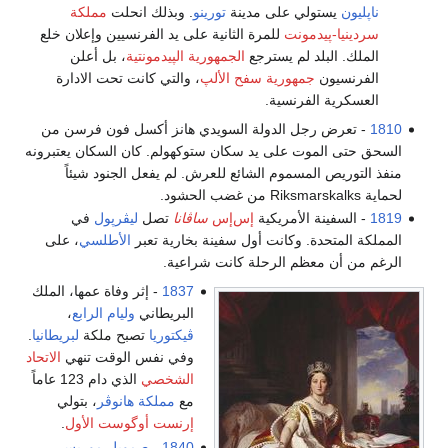
ناپليون
يستولي على مدينة
تورينو
. وبذلك انحلت
مملكة
سردينيا-پيدمونت
للمرة الثانية على يد الفرنسيين وإعلان خلع
الملك. البلد لم يسترجع
الجمهورية الپيدمونتية
، بل أعلن
الفرنسيون
جمهورية سفح الألپ
، والتي كانت تحت الادارة
العسكرية الفرنسية.
1810
- تعرض رجل الدولة السويدي هانز أكسل فون فرسن من
السحق حتى الموت على يد سكان ستوكهولم. كان السكان يعتبرونه
منفذ التوريص المسموم الشائع للعرش. لم يفعل الجنود شيئاً
لحماية Riksmarskalks من غضب الحشود.
1819
- السفينة الأمريكية
إس‌إس
ساڤانا
تصل
ليڤرپول
في
المملكة المتحدة. وكانت أول سفينة بخارية تعبر
الأطلسي
، على
الرغم من أن معظم الرحلة كانت شراعية.
1837
- إثر وفاة عمها، الملك
البريطاني
وليام الرابع
،
ڤيكتوريا
تصبح ملكة
لبريطانيا
.
وفي نفس الوقت تنهي
الاتحاد
الشخصي
الذي دام 123 عاماً
مع
مملكة هانوڤر
، بتولي
إرنست أوگوست الأول
.
1840
-
صمويل موريس