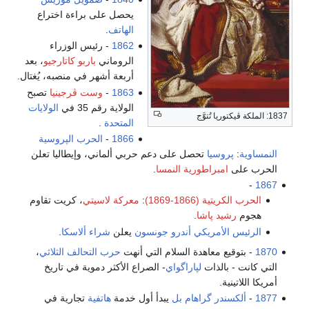
يحصل على براءة اختراع
الهاتف
.
1862
- رئيس الوزراء
الروماني
باربو كاتارجيو
، بعد
أربعة أشهر في منصبه، يُغتال.
1863
-
وست ڤرجينيا
تصبح
الولاية رقم 35 في
الولايات
1837: الملكة ڤيكتوريا تُتوَّج
المتحدة
.
1866
-
الحرب الپروسية
النمساوية
:
پروسيا
تحصل على دعم حربي ألماني، وإيطاليا تعلن
الحرب على
امبراطورية النمسا
.
-
1867
الحرب الكريتية (1866-1869)
:
معركة لاسيتي
، كريت تقاوم
هجوم
رشيد پاشا
.
الرئيس الأمريكي
أندرو جونسون
يعلن
شراء ألاسكا
.
1870
- بتوقيع معاهدة السلام التي أنهت
حرب التحالف الثلاثي
،
التي كانت - بالذات
لپاراگواي
- الصراع الأكثر دموية في تاريخ
أمريكا اللاتينية.
1877
-
ألكسندر گراهام بل
يبدأ أول خدمة
هاتفية
تجارية في