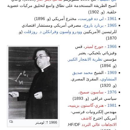
أصبح الطريقة المستخدمة على نطاق واسع لتخليق مركبات عضوية
حلقية. (و. 1902)
1961
-
لي ده فورست
، مخترع أمريكي (و. 1896)
1965
-
برنارد باروخ
، مصرفي أمريكي ومستشار اقتصادي
للرئيسين الأمريكيين
وودرو ولسون
وفرانكلن د. روزڤلت
(و.
1870)
1966
-
جورج لميتر
، قس
وفيزيائي بلجيكي، يعتبر
مؤسس
نظرية الانفجار الكبير
.
(و. 1894)
1969
- الشيخ
محمد صديق
المنشاوي
، المقرئ المصري.
(و. 1920)
1976
-
ساسون صميح
،
سياسي عراقي. (و. 1893)
1981
-
هنري-گاستون بزينييه
،
مهندس إلكترونيات فرنسي-
أمريكي اخترع
كاشف
1966 †: لومـِتر
الاتجاهات عالي التردد
HF/DF.