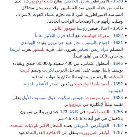
1530
- الامبراطور
شارل الخامس
يفتتح
دايت أوگزبورگ
، الذي
طلب من خلاله العون ضد العثمانيين. وقد وعد بحل مشاكل
السياسة الامبراطورية التي كانت تجرّم علماء لاهوت الاعتراف،
وطلب رأيهم في الإصلاحات الواجب اتخاذها.
1605
-
اغتيال
قيصر
روسيا
فيودور الثاني
.
1622
-
معركة هوكست
تقع أثناء
حرب الثلاثين عاماً
.
1631
-
اجتياح بالتيمور
-
تجار عبيد
جزائريون
بقيادة
الهولندي
المسلم
مراد ريس الصغير
يغيرون على قرية
بلتيمور
بغرب
أيرلندا
ويأخذون 108 من أهلها عبيداً.
1645
- أسطول عثماني، من 400 سفينة و60.000 جندي وبقيادة
يوسف پاشا، يهبط على الساحل الغربي
لكريت
ويضم
كريت
البندقية
، بالرغم من مقاومة السكان والقوات البندقية.
1652
-
أحمد پاشا الطرخونجي
يُعين
الصدر الأعظم
للدولة
العثمانية
.
1685
-
تمرد مونموث
:
جيمس سكوت، دوق مونموث الأول
يعلن
نفسه ملكاً لإنگلترة في
بريدج‌واتر
.
1756
-
الثقب الأسود
في
كلكتا
: 123 جندي بريطاني يموتون
بالاختناق في قبو أبعاده 5.5 × 4.5 متر.
1782
-
الكونگرس الأمريكي
يعتمد
الشعار الأكبر للولايات المتحدة
.
1787
-
أوليڤر إلس‌وورث
ينتقل إلى
الاتفاقية الفدرالية
لدعوة