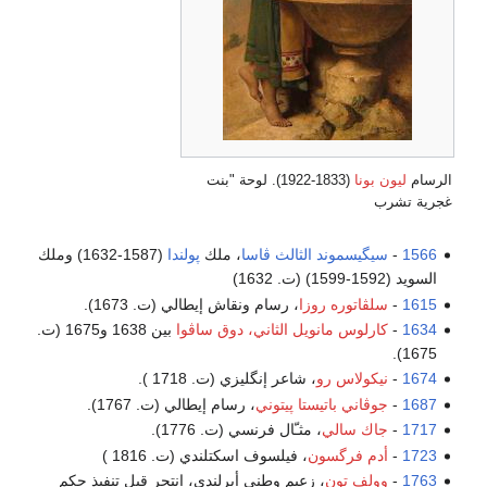
الرسام
ليون بونا
(1833-1922). لوحة "بنت
غجرية تشرب
1566
-
سيگيسموند الثالث ڤاسا
، ملك
پولندا
(1587-1632) وملك
السويد (1592-1599) (ت. 1632)
1615
-
سلڤاتوره روزا
، رسام ونقاش إيطالي (ت. 1673).
1634
-
كارلوس مانويل الثاني، دوق ساڤوا
بين 1638 و1675 (ت.
1675).
1674
-
نيكولاس رو
، شاعر إنگليزي (ت. 1718 ).
1687
-
جوڤاني باتيستا پيتوني
، رسام إيطالي (ت. 1767).
1717
-
جاك سالي
، مثـّال فرنسي (ت. 1776).
1723
-
أدم فرگسون
، فيلسوف اسكتلندي (ت. 1816 )
1763
-
وولف تون
، زعيم وطني أيرلندي، انتحر قبل تنفيذ حكم