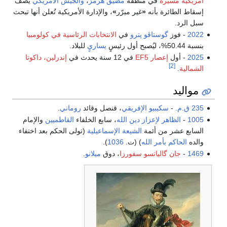
أمريكية مسيرة
في منطقة
مضيق هرمز
،
والجيش الأمريكي
يصف
إسقاط الطائرة بأنه
«
غير مبرّر
»
، والإدارة الأمريكية تُعلن أنها تبحث
سبل الرد.
2022
- فوز
گوستاڤو پترو
في
الانتخابات الرئاسية في كولومبيا
بنسبة 50.44%، ليُصبح أول رئيسٍ
يساريٍ
للبلاد.
2025
- أول
إعصار EF5
في 12 سنة يحدث في
إندرلين، داكوتا
[2]
الشمالية
.
مواليد
235 ق.م.
-
سكيبيو الإفريقي
، قنصل وقائد
روماني
.
1005
-
الظاهر لإعزاز دين الله
، سابع الخلفاء
الفاطميين
والإمام
السابع عشر من أئمة
الشيعة الإسماعيلية
(تولى الحكم بعد اختفاء
والده
الحاكم بأمر الله
) (ت.
1036
).
1469
-
جان گالياتسو سفورزا
، دوق
ميلانو
.