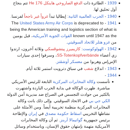
1939
- الطائرة ذات
الدفع الصاروخي
هاينكل He 176
تتم بنجاح
أول تحليق لها.
1940
-
الحرب العالمية الثانية
: إيطاليا تبدأ
غزواً غير ناجحاً
لفرنسا.
United States Army Air Corps
is deprecated to
- The
1941
being the American training and logistics section of what is
known until 1947 as the
القوات الجوية الأمريكية
، قبل يومين
من
غزو هتلر للاتحاد السوڤيتي
.
1942
-
الهولوكوست
:
كازيميرز پيتشوڤسكي
وثلاثة آخرون، ارتدوا
زي أعضاء
SS-Totenkopfverbände
، وسرقوا إحدى سيارات
الإس‌إس وهربوا من
معسكر أوشڤتز
.
1943
- اندلاع
شغب
في سباق دترويت استمر ثلاثة أيام.
-
1944
تأسست
وكالة المخابرات المركزية
التابعة للرئيس الأمريكي
مباشرة. ظهرت الوكالة في بداية الحرب الباردة واشتهرت
بالكثير من حوادث التجسس في الصراع ضد مديرية أمن الدولة
الكي جي بي
في الاتحاد السوڤيتي. وإلى ذلك باتت وكالة
المخابرات المركزية منظمة تخريبية أيضاً. ومن الأمثلة على
نشاطها التخريبي
اسقاط حكومة
مصدق
في
إيران
والإطاحة
برئيس جمهورية
گواتيمالا
آربنز
. ثم أن وكالة المخابرات
الأمريكية متهمة بإمتهان حقوق الإنسان، وباستخدام وسائل