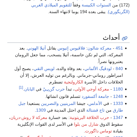
(172) من
السنوات الكبيسة
وفقاً
للتقويم الميلادي الغربي
(الگريگوري)
. يبقى بعده 194 يوما لانتهاء السنة.
أحداث
451
-
معركة شالون
:
فلاڤيوس إتيوس
يقاتل
أتيلا الهوني
. بعد
المعركة، التي لم تكن حاسمة، أتيلا ينسحب، مما جعل الرومان
يعتبرونها نصراً.
840
-
لودڤيگ الألماني
، بعد وفاة والده،
لويس التقي
، يصبح أول
امبراطور روماني-جرماني. وبالرغم من توليه العرش، إلا أن
الخلافات داخل الأسرة
الكارولنجية
تضطرم.
[1]
1180
-
معركة أوجي الأولى
، تبدأ
حرب گن‌پـِيْ
في
اليابان
.
1248
-
جامعة أكسفورد
تتسلم قانون انشائها.
1333
- في
الأندلس
، جيشا
المرينيين
والنصريين
يستعيدا
جبل
طارق
من
تاج قشتالة
الذي احتل المدينة في
1309
.
1347
-
حرب الخلافة البريتونية
: بعد خسارة
معركة لا روش-دريان
،
سقوط الدوق
شارل من بلوا
في الأسر لدى القوات الإنگليزية
بقيادة
توماس داگورث
.