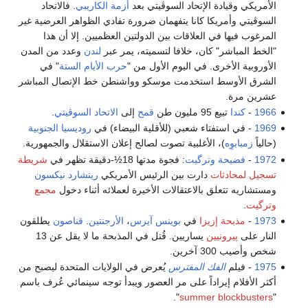
الأمريكي وقيادة الإتحاد السوڤيتي بعد
أزمة الكاريبي
. فالاتحاد
السوڤيتي وأمريكا كانا يتفهمان ضرورة تفادي الظواهر العرضية غير
المرغوب فيها في العلاقات بين الدولتين العظميين. إلا أن هذا
"الخط المباشر" كان، خلافا لتسميته، يمر عبر
لندن
وعدد من المدن
الأوروبية الأخرى. في اليوم الأول من "
حرب الأيام الستة
" في
الشرق الأوسط استخدمت موسكو وواشنطن خط الإتصال المباشر
عشرين مرة.
1966
-
كندا
تبيع 95 مليون طن
قمح
إلى
الاتحاد السوڤيتي
.
1969
- في استفتاء شعبي (للأقلية البيضاء) في
روديسيا الجنوبية
(حالياً
زمبابوِه
)، الأغلبية تصوت لصالح إعلان الاستقلال والجمهورية.
1972
-
فضيحة وترگيت
: فجوة مدتها 18½-دقيقة تظهر في
شريطة
تسجيل لمحادثات
دارت بين الرئيس الأمريكي
ريتشارد نيكسون
ومستشاريه تتعلق بالاعتقالات الأخيرة لعملائه أثناء دخول
مجمع
وترگيت
.
1973
-
مذبحة إزيزا
في
بوينس آيرس
،
الأرجنتين
.
قناصون
يطلقون
النار على
پيرونيين
يساريين. قُتل في المذبحة ما لا يقل عن 13
شخص وأصيب 300 آخرين.
1975
- فيلم
الفك المفترس
يُعرض في الولايات المتحدة ليصبح من
أكثر الأفلام إيراداً على مر العصور ويبدأ توجه سينمائي عُرف باسم
".
summer blockbusters
"