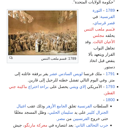
"حكومة الولايات المتحدة".
1789
-
الثورة
الفرنسية
: في
قصر ڤرساي
،
قـَسم ملعب التنس
يحلفه
مجلس
الأعيان الثالث
. وقد
تجاهل النواب
القرار ويتعهد بألا
1789: قسم ملعب التنس
ينفض قبل اتخاذ
دستور.
1791
- ملك فرنسا
لويس السادس عشر
يفر برفقة عائلته إلى
متز. وفي اليوم التالي تفشل خطته للرحيل إلى ڤارين.
1793
- الأمريكي
إلاي ويتني
يحصل على
براءة اختراع
ماكينة جني
القطن
.
-
1800
السلطات
الفرنسية
تغلق
الجامع الأزهر
وذلك عقب
اغتيال
الجنرال كليبر
على يد
سليمان الحلبي
، وظل المسجد مغلقًا
حتى خروج
الفرنسيين
من
مصر
.
حرب التحالف الثاني
: بعد انتصاره في
معركة مارنگو
، جيش