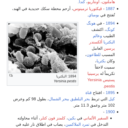
هاملتون، اونتاريو
،
كندا
.
1887
-
ڤيكتوريا ترمينوس
، أزحم محطة سكك حديدية في الهند،
تُفتتح في
بومباي
.
1894
- في
هونگ
كونگ
، اكتشف
الطبيب
وعالم
البكتريا
ألكسندر
يرسين
العامل
المسبب
للطاعون
،
وكان
بكتريا
،
سميت لاحقاً
تكريماً له
يرسينيا
1894: البكتريا
پستيس Yersinia
Yersinia pestis
.
pestis
1895
- افتتاح
قناة
كيل
التي تربط
بحر البلطيق
ببحر الشمال
، بطول 98 كم وعرض
102 متر وعمق 11.3 متر.
-
1900
السفير الألماني
في
بكين
،
كلمنز فون كتلر
، أثناء محاولته
التدخل في
تمرد الملاكمين
، يصاب في اطلاق نار عليه في