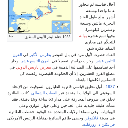
آجال قياسية لم تتجاوز
عاما واحدا وتسعة
أشهر. يبلغ طول القناة
البحرية مائتين وسبعة
وعشرين كيلومترا،
وفيها تسع عشرة
بوابة
1933: قناة البحر الأبيض-البلطيق
للتحكّم في مجاري
المياه. فكرة شق
القناة خطرت لأول مرة في بال القيصر
بطرس الأكبر
في
القرن
الثامن عشر
. وجرت دراستها تفصيلا في
القرن التاسع عشر
. وحاز
أحد تصاميمها على الميدالية الذهبية في
معرض باريس الدولي
في
مطلع القرن العشرين. إلا أن الحكومة القيصرية رفضت كل
التصاميم لكلفتها الباهظة.
1937
- أول تحليق قياسي قام به الطيارون السوڤيت من الإتحاد
السوڤيتي الى الولايات المتحدة عبر
القطب الشمالي
. كانت الطائرة
تحلق في ظروف المجازفة على مدار 63 ساعة و16 دقيقة. فقد
نشأت طبقة جليدية على الجناحين وعلى جهاز التوازن وعلى
الهوائيات. وفي سماء الولايات المتحدة نفد الوقود. فحطت الطائرة
في مدينة
ڤانكوڤر
. وحظي طاقم الطائرة بمقابلة الرئيس الأمريكي
فرانكلن د. روزڤلت
.