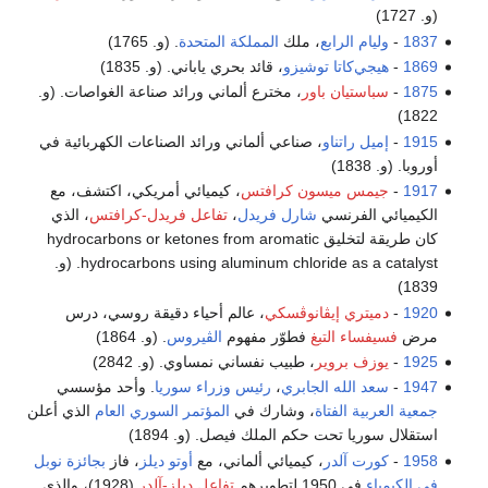
(و. 1727)
1837
-
وليام الرابع
، ملك
المملكة المتحدة
. (و. 1765)
1869
-
هيجي‌كاتا توشيزو
، قائد بحري ياباني. (و. 1835)
1875
-
سباستيان باور
، مخترع ألماني ورائد صناعة الغواصات. (و.
1822)
1915
-
إميل راتناو
، صناعي ألماني ورائد الصناعات الكهربائية في
أوروبا. (و. 1838)
1917
-
جيمس ميسون كرافتس
، كيميائي أمريكي، اكتشف، مع
الكيميائي الفرنسي
شارل فريدل
،
تفاعل فريدل-كرافتس
، الذي
كان طريقة لتخليق hydrocarbons or ketones from aromatic
hydrocarbons using aluminum chloride as a catalyst. (و.
1839)
1920
-
دميتري إيڤانوڤسكي
، عالم أحياء دقيقة روسي، درس
مرض
فسيفساء التبغ
فطوّر مفهوم
الڤيروس
. (و. 1864)
1925
-
يوزف بروير
، طبيب نفساني نمساوي. (و. 2842)
1947
-
سعد الله الجابري
،
رئيس وزراء سوريا
. وأحد مؤسسي
جمعية العربية الفتاة
، وشارك في
المؤتمر السوري العام
الذي أعلن
استقلال سوريا تحت حكم الملك فيصل. (و. 1894)
1958
-
كورت آلدر
، كيميائي ألماني، مع
أوتو ديلز
، فاز
بجائزة نوبل
في الكيمياء
في 1950 لتطويرهم
تفاعل ديلز-آلدر
(1928)، والذي