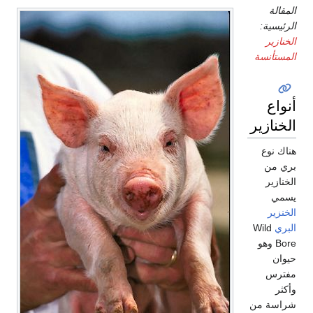
المقالة
الرئيسية:
الخنازير
المستأنسة
أنواع
الخنازير
هناك نوع
بري من
الخنازير
يسمي
الخنزير
البري
Wild
Bore وهو
حيوان
مفترس
وأكثر
شراسة من