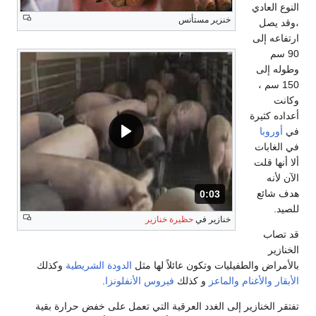
النوع العادي
خنزير مستأنس
،وقد يصل
ارتفاعه إلى
90 سم
وطوله إلى
150 سم ،
وكانت
أعداده كثيرة
في
أوروبا
في الغابات
ألا أنها قلت
الآن لأنه
هدف شائع
0:03
المدة: 3 ثوانٍ.
للصيد.
خنازير في
حظيرة خنازير
قد تصاب
الخنازير
بالأمراض والطفيليات وتكون عائلاً لها مثل
الدودة الشريطية
وكذلك
الأبقار
والأغنام
والماعز
و كذلك
فيروس
الأنفلونزا
.
تفتقر الخنازير إلى الغدد العرقية التي تعمل على خفض حرارة بقية