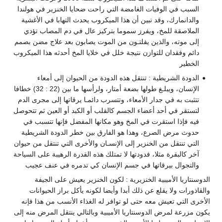
السبب في الوفيات الغامضة التي راحت ضحايا الخنزير في هولندا
والدانمارك، وقد تبين أن هذا الميكروب يحدث التهابا في الأغشية
الملاصقة للمخ، ويفرز سموما بتركيز عال في دم المصاب تؤدي
إلى موته، والذين يفلتـون من الموت يصابون بعد علاج مضن بصمم
دائم وفقدان للتوازن نتيجة خلل في خلايا المخ أحدثه هذا الميكروب
الخطير
الدودة الشريطية : تنتقل هذه الدودة من الحيوان إلى أمعاء
الإنسان، ويبلـغ طولها بضعة أمتار، ولرأسها ما بين (22 : 32) خطافا
تتثبت به في جدار الأمعاء، وتتسرب دائمـا يرقاتها إلى مجرى الدم
لتستقر في أحد أعضاء الجسم كالقلب أو الكبد أو العين ثم تتحوصل
فيه فإذا استقرت في المخ وهو مكانها المفضل فإنها تتسبب في
حدوث مرض الصرع، وهذا هو الفارق بين خطر الدودة الشريطية
التي تنتقل من الخنزير إلى الإنسـان والأخرى التي تنتقل من حيوان
آخر كالبقرة مثلا، فدودتها لا تمتلك هذه القدرة الرهيبة على السياحة
والتجوال بيرقاتها في جسم الإنسان كي تدمره في عنف عجيب
الدوسنتاريا الأميبية الخنزيرية : لكون الخنزير يعيش على الجيفة
والقاذورات ولا يقلع عن ذلك أبدا وأيضا لكونه يأكل براز الحيوانات
الأخرى التي تعيش معه حتى لو توافر له الغذاء الأنسب من هذا فإنه
يكون مزرعة لمرض الدوسنتاريا الأميبية وبالتالي ينتقل المرض منه إلى