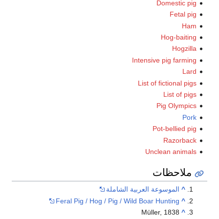
Domestic pig
Fetal pig
Ham
Hog-baiting
Hogzilla
Intensive pig farming
Lard
List of fictional pigs
List of pigs
Pig Olympics
Pork
Pot-bellied pig
Razorback
Unclean animals
ملاحظات
^
الموسوعة العربية الشاملة
Feral Pig / Hog / Pig / Wild Boar Hunting
^
Müller, 1838
^