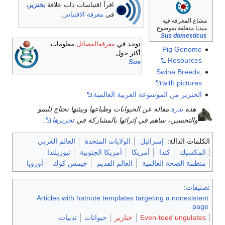
اقرأ اقتباسات ذات علاقة
بخنزير
،
في
معرفة الاقتباس
.
مشاع المعرفة فيه
ميديا متعلقة بموضوع
.
Sus domesticus
توجد في
معرفةالفصائل
معلومات
Pig Genome
أكثر حول:
Resources
Sus
Swine Breeds,
with pictures
الخنزير من الموسوعة العربية العالمية
هذه
بذرة
مقالة عن الحيوانات وطباعها وبيئتها تحتاج للنمو
والتحسين، ساهم في إثرائها بالمشاركة في
تحريرها
.
الكلمات الدالة:
إسرائيل
الولايات المتحدة
العالم الغربي
المكسيك
كندا
أمريكا
أمريكا الجنوبية
نيوزيلندا
منظمة الصحة العالمية
العالم القديم
جيمس كوك
أوروپا
تصنيفات
:
Articles with hatnote templates targeting a nonexistent
page
Even-toed ungulates
خنازير
حيوانات
ثدييات