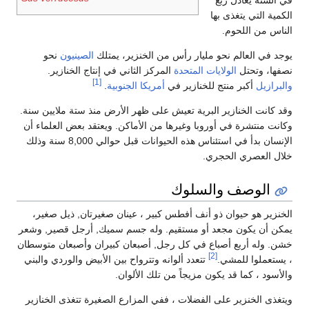
في السنة يعادل ربع
الكمية التي يتغذى بها
الناس من اللحوم.
يوجد في العالم نحو مليار رأس من الخنزير، يمتلك
الصينيون
نحو
نصفها، وتحتل
الولايات المتحدة
المركز الثاني في إنتاج الخنازير.
[1]
والبرازيل
أكبر منتج للخنازير في
أمريكا الجنوبية
.
وقد كانت الخنازير البرية تعيش على ظهر الأرض منذ ستة ملايين سنة.
وكانت منتشرة في أوروبا وغيرها من الأماكن. ويعتقد بعض العلماء أن
الإنسان بدأ في استئناس هذه الحيوانات قبل حوالي 8,000 سنة وذلك
خلال العصري الحجري.
الوصف والسلوك
الخنزير هو حيوان ذو أنف أفطس كبير ، عينان صغيرتان, ذيل صغير،
يمكن أن يكون مجعد أو مستقيم. وله جسم سميك, أرجل قصير, وشعر
خشن. وله أربع أصباع في كل رجل, أصبعان كبيران وأصبعان متوسطان
[2]
، يستعملوا للمشي.
تتعدد ألوانه وتترواح بين الأبيض والوردي والبني
والأسود ، كما قد يكون مزيجاً من تلك الألوان.
ويتغذى الخنزير على الفضلات ، ففي المزارع الصغيرة تتغذى الخنازير