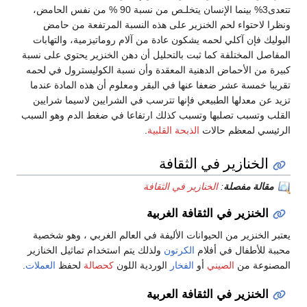
تتعدى3% بينما الإنسان يتخلـص من نسبة 90 % من نفس الحامض،
ونظرا لاحتواء لحم الخنزير على هذه النسبة المرتفعة من حامض
البوليك فإن آكلي لحمه يشكون عادة من آلام روماتيزمية، والتهابات
المفاصل المختلفة كما ثبت بالتحليل أن دهن الخنزير يحتوي على نسبة
كبيرة من الأحماض الدهنية المعقدة وأن نسبة الكوليسترول في لحمه
تقريبا خمسة عشر ضعفا عنها في البقر ومعلوم أن هذه المادة عندما
تزيد عن معدلها الطبيعي فإنها تترسب في الشرايين لاسيما شرايين
القلب وتسبب تصلبها وتسبب كذلك ارتفاعا في ضغط الدم وهو السبب
الرئيسي لمعظم حالات
الذبحة القلبية
.
الخنازير في الثقافة
مقالة مفصلة
:
الخنازير في الثقافة
الخنزير في الثقافة الغربية
يعتبر الخنزير من الحيوانات الأليفة في العالم الغربي ، وهو شخصية
محببة للأطفال في أفلام
الكرتون
ولذلك يتم استخدام تماثيل الخنازير
المصنوعة من
الصيني
أو
الفخار
الوردية اللون
كحصالة
لحفظ
العملات
.
الخنزير في الثقافة العربية