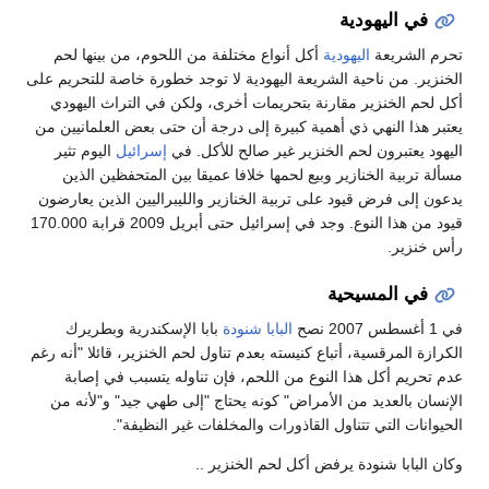
في اليهودية
تحرم الشريعة
اليهودية
أكل أنواع مختلفة من اللحوم، من بينها لحم
الخنزير. من ناحية الشريعة اليهودية لا توجد خطورة خاصة للتحريم على
أكل لحم الخنزير مقارنة بتحريمات أخرى، ولكن في التراث اليهودي
يعتبر هذا النهي ذي أهمية كبيرة إلى درجة أن حتى بعض العلمانيين من
اليهود يعتبرون لحم الخنزير غير صالح للأكل. في
إسرائيل
اليوم تثير
مسألة تربية الخنازير وبيع لحمها خلافا عميقا بين المتحفظين الذين
يدعون إلى فرض قيود على تربية الخنازير والليبراليين الذين يعارضون
قيود من هذا النوع. وجد في إسرائيل حتى أبريل 2009 قرابة 170.000
رأس خنزير.
في المسيحية
في 1 أغسطس 2007 نصح
البابا شنودة
بابا الإسكندرية وبطريرك
الكرازة المرقسية، أتباع كنيسته بعدم تناول لحم الخنزير، قائلا "أنه رغم
عدم تحريم أكل هذا النوع من اللحم، فإن تناوله يتسبب في إصابة
الإنسان بالعديد من الأمراض" كونه يحتاج "إلى طهي جيد" و"لأنه من
الحيوانات التي تتناول القاذورات والمخلفات غير النظيفة".
وكان البابا شنودة يرفض أكل لحم الخنزير ..