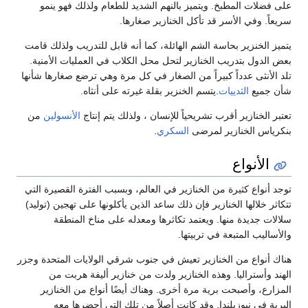
على فضلات المطبخ. ويتميز بالنهم الشديد للطعام ولذلك فهو ينمو
سريعاً. وفي الأسر قد تأكل الخنازير صغارها.
يتميز الخنزير بحاسة الشم الهائلة، كما أنه قابل للتدريب ولذلك قامت
بعض الدول بتدريب الخنازير لتحل محل الكلاب في العمليات الأمنية.
تلد الأنثى عدداً كبيراً من الصغار في كل مرة وهي ترضع صغارها شأنها
شأن جميع
الثدييات
.يتسم الخنزير بقلة غيرته على أنثاه.
تعتبر الخنازير أقرب تشريحياً للإنسان ، ولذلك يتم إنتاج
الأنسولين
من
بنكرياس الخنازير لمرضى
السكري
.
الأنواع
توجد أنواع كثيرة من الخنازير في العالم، وبسبب الفترة القصيرة التي
تتكاثر خلالها الخنازير فإن ذلك ساعد الذين يأكلونها على تهجين (توليد)
سلالات جديدة منها. ويعتمد تكاثرها ومعدله على مناخ المنطقة
والأساليب المتبعة في تربيتها.
هناك أنواع من الخنازير تعيش في جنوب شرقي الولايات المتحدة وجزر
الهند وأستراليا. وهذه الخنازير ولدت من خنازير أليفة هربت من
المزارع، وأصبحت برية مرة أخرى. وهناك أيضًا أنواع من الخنازير
البرية في نيوزيلندا. وقد كانت أصلاً من تلك التي أحضرها معه