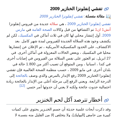
تفشي إنفلونزا الخنازير 2009
مقالة مفصلة
:
تفشي إنفلونزا الخنازير 2009
تفشي إنفلونزا الخنازير 2009
، هي
سلالة
جديدة من فيروس إنفلونزا
أتش1 ان1
تم اكتشافها من قبل وكالات
الصحة العامة
في
مارس
2009
. أول إنتشار محلي لها كان في ثلاث أماكن في
المكسيك
، لكن لم
يكتشف وجود هذه السلالة الجديدة للفيروس لمدة شهر كامل. بعد
الاكتشاف، على الحدود المكسيكية الأمريكية ، تم الإعلان عن إنتشارها
محليا في المكسيك ، وبعض الحالات المعزولة في أماكن أخرى. في
27 ابريل، تم العثور على نفس السلالة من الفيروس في إصابات أخرى
في كندا ، اسبانيا ، ومن المتوقع أن تصيب أكثر من 1.800 حالة في
بلدان أخرى. في مايو 2009 ، حسب منظمة الصحة العالمية فإن تفشي
إنفلونزا الخنازير 2009 رفع الإنذار بالمرض والذي وصف
بالجائحة
إلى
الدرجة الرابعة. ويعني الرفع إلى مرحلة أعلى من الإنذار بالجائحة زيادة
[12]
احتمالية حدوث جائحة ولكنه لا يعني أن حدوثها أمر حتمي.
أخطار تترصد آكل لحم الخنزير
وقد ذكرت أبحاث علمية حديثة أن جسم الخنـزير يحتوي على كميات
كبيرة من حامض [البوليك]، ولا يتخلص إلا من القليل منه بنسبـة لا