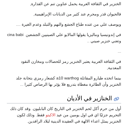
الخنزير في الثقافة العربية يحمل عناوين تنم عن القذارة,
فالحيوان قذر ومحرم عند كثير من الديانات الإبراهيمية,
ويوصف علي من عنده طباع الجشع والنهم والتبلد وعدم الغيرة ....
في إندونيسيا وماليزيا يقولها المالايو علي الصينيين الجشعين cina babi
وتعني خنزير صيني ..
...
في الثقافة الغربية يعتبر الخنزير رمز للحصالات ومخازن النقود
المعدنية,
بينما اتخذه طيارو المقاتلة a10 warthog كشعار رمزي بتخانة جلد
الخنزير وأن الطائرة مغطاة بتدريع فلا يؤثر بها الرصاص كثيرا ...
الخنازير في الأديان
أول من حرم أكل لحم الخنزير في التاريخ كان البابليون. وقد كان ذلك
التحريم جزئيًا اي في اول يومين من عيد
الاكيتو
فقط. وذلك لكون
الخنزير يمثل اعداء الالهة في العقيدة الدينية لبلاد الرافدين.