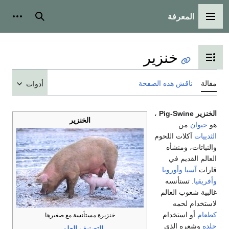
المعرفة
القائمة الرئيسية
بحث
أدوات
خنزير
تبديل عرض جدول المحتويات
مقالة
ناقش هذه الصفحة
أدوات
الخنزير Pig-Swine
،
الخنزير
هو
حيوان
من
الثدييات
آكلات اللحوم
والنباتات، ومنشأه
العالم القديم في
قارات
آسيا
وأوروبا
وأفريقيا
. تستأنسه
غالبية شعوب العالم
لاستخدام لحمه
كطعام
أو استخدام
خنزيرة مستأنسة مع صغيرها
جلده
وشعره الذي
التصنيف العلمي