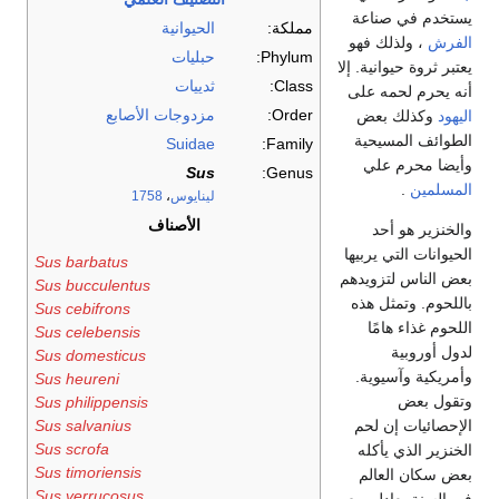
يستخدم في صناعة
مملكة:
الحيوانية
الفرش
، ولذلك فهو
Phylum:
حبليات
يعتبر ثروة حيوانية. إلا
Class:
ثدييات
أنه يحرم لحمه على
Order:
مزدوجات الأصابع
اليهود
وكذلك بعض
الطوائف المسيحية
Suidae
Family:
وأيضا محرم علي
Sus
Genus:
المسلمين
.
لينايوس
،
1758
الأصناف
والخنزير هو أحد
الحيوانات التي يربيها
Sus barbatus
بعض الناس لتزويدهم
Sus bucculentus
باللحوم. وتمثل هذه
Sus cebifrons
اللحوم غذاء هامًا
Sus celebensis
لدول أوروبية
Sus domesticus
وأمريكية وآسيوية.
Sus heureni
وتقول بعض
Sus philippensis
الإحصائيات إن لحم
Sus salvanius
Sus scrofa
الخنزير الذي يأكله
Sus timoriensis
بعض سكان العالم
Sus verrucosus