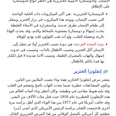
الإنسان، والدوسنتاريا الأميبية الخنزيرية هي أخطر أنواع الدوسنتاريا
على الإطلاق
الدوسنتاريا الخنزيرية : هي أكبر الميكروبات ذات الخلية الواحدة
التي تصيب الإنسان، ويوجد هذا الميكروب في براز الخنزير وينتقل
إلى طعام الإنسان بطرق عديدة، وباستقراره في الأمعاء الغليظة
يحدث إسهالا و دوسنتاريا مصحوبة بالمخاط والدم، وقد يحدث التهابا
بالرئة وبعضلة القلب، ولو أنه ثقب القولون فإنه يؤدي للوفاة
دودة المعدة القرحية
: هي دودة تصيب الخنزير أولا ثم تنتقل إلى
الإنسان آكل الخنزير وتصيب الأطفال بالذات، وتتسبب في حدوث
إسهال والتهاب بالمصران الغليظ، وتسبب آلاما شديدة لا قبل للكبار
بها فمـا بالكم بالأطفال.
إنفلونزا الخنزير
ينتشر مرض إنفلونزا الخنازير هيئة وباء يصيب الملايين من الناس،
وتكون المضاعفات خطيرة حينما يحدث التهاب بالمخ وتضخم في القلب
وقد يليه هبوط مفاجئ في وظيفته، وكان أخطر وباء أصاب العالم من
هذه الإنفلونزا الخطيـرة عام 1918 حيث قتل مئات الآلاف من البشر،
وقد خافت أمريكا في عام 1977 من هذا الوباء الذي أطل برأسه مرة
أخرى فاجتمعت اللجان برئاسة الرئيس الأمريكي الذي أصدر أمـرا
بتطعيم كل أمريكي بالمصل الوقائي من هذا المرض الخنزيري القاتل.