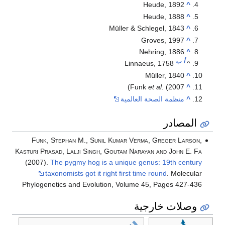
Heude, 1892
^
Heude, 1888
^
Müller & Schlegel, 1843
^
Groves, 1997
^
Nehring, 1886
^
أ
ب
Linnaeus, 1758
^
Müller, 1840
^
Funk
et al.
(2007)
^
^
منظمة الصحة العالمية
المصادر
Funk, Stephan M., Sunil Kumar Verma, Greger Larson,
Kasturi Prasad, Lalji Singh, Goutam Narayan and John E. Fa
(2007).
The pygmy hog is a unique genus: 19th century
taxonomists got it right first time round
. Molecular
Phylogenetics and Evolution, Volume 45, Pages 427-436
وصلات خارجية