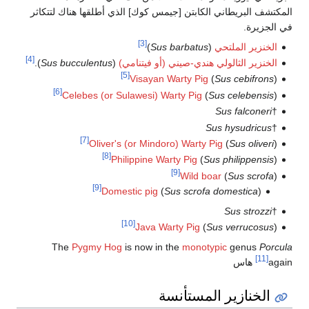
المكتشف البريطاني الكابتن [جيمس كوك] الذي أطلقها هناك لتتكاثر
في الجزيرة.
[3]
الخنزير الملتحي
(
Sus barbatus
)
[4]
الخنزير الثالولي هندي-صيني (أو فيتنامي)
(
Sus bucculentus
).
[5]
Visayan Warty Pig
(
Sus cebifrons
)
[6]
Celebes (or Sulawesi) Warty Pig
(
Sus celebensis
)
Sus falconeri
†
Sus hysudricus
†
[7]
Oliver's (or Mindoro) Warty Pig
(
Sus oliveri
)
[8]
Philippine Warty Pig
(
Sus philippensis
)
[9]
Wild boar
(
Sus scrofa
)
[9]
Domestic pig
(
Sus scrofa domestica
)
Sus strozzi
†
[10]
Java Warty Pig
(
Sus verrucosus
)
The
Pygmy Hog
is now in the
monotypic
genus
Porcula
[11]
again
هاس
الخنازير المستأنسة