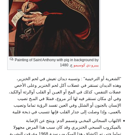
Painting of Saint Anthony with pig in background by
پييرو دي كوسيمو
ح. 1480
"الشعرية أو الترخينية" : وتسببه ديدان تعيش في لحم الخنزير،
وهذه الديدان تستقر في عضلات آكل لحم الخنزير وعلى الأخص
عضلات التنفس، كذلك في المخ أو العيـن أو القلب أوالرئة أوالكبد،
وفي أي مكان تستقر فيه لها أثر مروع، فمثلا في المـخ تصيب
الإنسان بالجنون أو الشلل وفي العين تفسد الرؤية تماما وتصيب
بالعمى، وإذا وصلت إلى جدار القلب فإنها تتسبب في ذبحة قلبية
الالتهاب السحائي المخـي وتسمم الدم: وينتج عن الإصابة
بالميكروب السبحي الخنزيري وقد كان سبب هذا المرض مجهولا
تماما حتى تم اكتشاف هذا الميكروب سنـة 1968 وعرفت البشرية