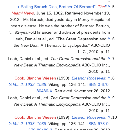
.
The
"Sailing Baruch Dies, Brother Of Bernard"
^
Miami News
. June 15, 1962
. Retrieved
November 19,
2012
.
Mr. Baruch, died yesterday in Mercy Hospital of
heart dis ease. He was the brother of Bernard Baruch,
92-year-old financier and advisor of presidents from ...
Leab, Daniel et al., ed. "The Great Depression and
^
the New Deal: A Thematic Encyclopedia." ABC-CLIO
LLC., 2010, p. 11.
Leab, Daniel et al., ed.
The Great Depression and the
^
New Deal: A Thematic Encyclopedia
ABC-CLIO Inc.,
2010, p. 11.
Cook, Blanche Wiesen
(1999).
Eleanor Roosevelt,
^
Vol. 2: 1933–1938
. Viking. pp. 136–141.
ISBN
0-670-
.
80486-X
. Retrieved
November 26,
2012
Leab, Daniel et al., ed.
The Great Depression and the
^
New Deal: A Thematic Encyclopedia
ABC-CLIO Inc.,
2010, p. 11.
Cook, Blanche Wiesen
(1999).
Eleanor Roosevelt,
^
Vol. 2: 1933–1938
. Viking. pp. 136–141.
ISBN
978-0-
.
670-80486-3
. Retrieved
November 26,
2012