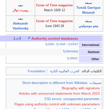
سبقه
magazine
Time
Cover of
تبعه
Tomáš Garrigue
12 March 1928
روبرت دولار
Masaryk
تبعه
سبقه
magazine
Time
Cover of
Aleksandr
بنيتو موسوليني
28 June 1943
Vasilevsky
Authority control databases
أخف
ISNI
VIAF
FAST
International
Germany
National
SNAC
Other
الكلمات الدالة:
الحرب العالمية الثانية
Foundation
تصنيفات
:
Short description is different from Wikidata
Biography with signature
Articles with unsourced statements from March 2023
CS1 errors: unsupported parameter
Pages using authority control with unknown parameters