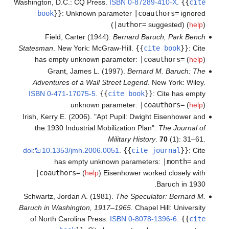
Washington, D.C.: CQ Press.
ISBN
0-87289-410-X
.
{{
cite
book
}}
:
Unknown parameter
|coauthors=
ignored
(
|author=
suggested) (
help
)
Field, Carter (1944).
Bernard Baruch, Park Bench
Statesman
. New York: McGraw-Hill.
{{
cite book
}}
:
Cite
has empty unknown parameter:
|coauthors=
(
help
)
Grant, James L. (1997).
Bernard M. Baruch: The
Adventures of a Wall Street Legend
. New York: Wiley.
ISBN
0-471-17075-5
.
{{
cite book
}}
:
Cite has empty
unknown parameter:
|coauthors=
(
help
)
Irish, Kerry E. (2006). "Apt Pupil: Dwight Eisenhower and
the 1930 Industrial Mobilization Plan".
The Journal of
Military History
.
70
(1): 31–61.
doi
:
10.1353/jmh.2006.0051
.
{{
cite journal
}}
:
Cite
has empty unknown parameters:
|month=
and
|coauthors=
(
help
)
Eisenhower worked closely with
Baruch in 1930.
Schwartz, Jordan A. (1981).
The Speculator: Bernard M.
Baruch in Washington, 1917–1965
. Chapel Hill: University
of North Carolina Press.
ISBN
0-8078-1396-6
.
{{
cite