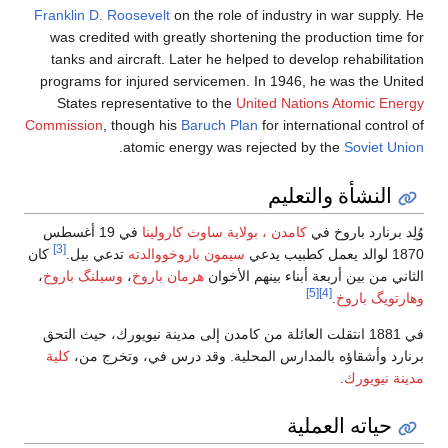
Franklin D. Roosevelt
on the role of industry in war supply. He
was credited with greatly shortening the production time for
tanks and aircraft. Later he helped to develop rehabilitation
programs for injured servicemen. In 1946, he was the United
States representative to the
United Nations Atomic Energy
Commission
, though his
Baruch Plan
for international control of
.
atomic energy was rejected by the
Soviet Union
النشأة والتعليم
وُلِد برنارد باروخ في
كامدن ، بولاية ساوث كارولينا
في 19 أغسطس
[3]
1870 لوالد يعمل كطبيب يدعي
سيمون باروخووالدته
تدعي بيل.
كان
الثاني من بين أربعة أبناء بينهم الأخوان
هرمان باروخ
،
وسيلنگ باروخ
،
[5]
[4]
وهارتويگ باروخ
.
في 1881 انتقلت العائلة من كامدن إلى مدينة نيويورك، حيث التحق
برنارد وأشقاؤه بالمدارس المحلية. وقد درس في، وتخرج من،
كلية
مدينة نيويورك
.
حياته العملية