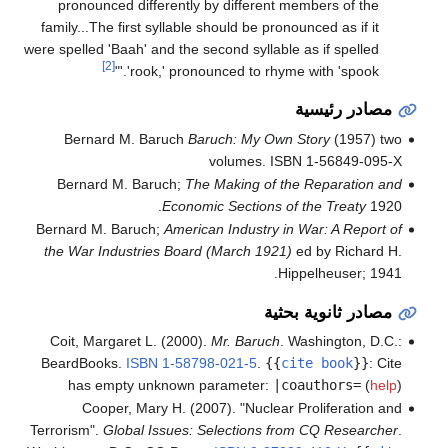
pronounced differently by different members of the
family...The first syllable should be pronounced as if it
were spelled 'Baah' and the second syllable as if spelled
[2]
'rook,' pronounced to rhyme with 'spook.'"
مصادر رئيسية
Bernard M. Baruch
Baruch: My Own Story
(1957) two
volumes. ISBN 1-56849-095-X
Bernard M. Baruch;
The Making of the Reparation and
Economic Sections of the Treaty
1920.
Bernard M. Baruch;
American Industry in War: A Report of
the War Industries Board (March 1921)
ed by Richard H.
Hippelheuser; 1941.
مصادر ثانوية بحثية
Coit, Margaret L. (2000).
Mr. Baruch
. Washington, D.C.:
BeardBooks.
ISBN
1-58798-021-5
.
{{
cite book
}}
:
Cite
has empty unknown parameter:
|coauthors=
(
help
)
Cooper, Mary H. (2007). "Nuclear Proliferation and
Terrorism".
Global Issues: Selections from CQ Researcher
.