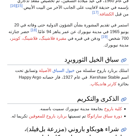
في عام 1960، في عيد ميلاده التسعين، تم تخصيص مقعد تذكاري
[16]
[15]
بإسمه في حديقة لافاييت على الجانب الآخر من البيت الأبيض.
[17]
من قبل
الكشافة
.
استمر في تقديم المشورة بشأن الشؤون الدولية حتى وفاته في 20
[18]
يونيو 1965 في مدينة نيويورك عن عمر يناهز 94 عامًا.
حضر جنازته
[19]
700 شخص.
ودفن في قبره في
مقبرة فلاشينگ
،
فلاشينگ، كوينز
،
مدينة نيويورك.
سباق الخيل الثوروبرِد
امتلك برنارد باروخ سلسلة من
خيول السباق
الأصيلة
وتسابق تحت
اسم Kershaw Stable. في عام 1927، فاز حصانه Happy Argo
بجائزة
كارتر هانديكاپ
.
الذكرى والتكريم
كلية باروخ
بجامعة مدينة نيويورك سميت باسمه.
دورة سباق ساراتوگا
تم تسميتها
برنارد باروخ للمعوقين
تكريما له.
شراء هوبكاو باروني (مزرعة بل‌فيلد)،