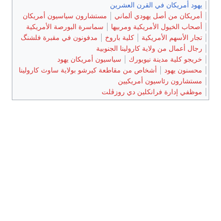
يهود أمريكان في القرن العشرين
أمريكان من أصل يهودي ألماني
مستشارون سياسيون أمريكان
أصحاب الخيول الأمريكية ومربيها
سماسرة البورصة الأمريكية
تجار الأسهم الأمريكية
كلية باروخ
مدفونون في مقبرة فلشنگ
رجال أعمال من ولاية كارولينا الجنوبية
خريجو كلية مدينة نيويورك
سياسيون أمريكان يهود
محسنون يهود
أشخاص من مقاطعة كيرشو بولاية ساوث كارولينا
مستشارون رئاسيون أمريكيين
موظفي إدارة فرانكلين دي روزڤلت