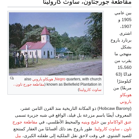
مقاطعة جورجتاون، ساوث كارولينا
بين عامي
1905 و
1907،
اشترى
برنارد باروخ
بشكل
منهجي ما
يقرب من
15،560
فدانًا (63
quarters, with church,
Negro
هوبكاو باروني
also
كيلومترًا
known as Bellefield Plantation in (
مقاطعة جورج تاون ،
مربعًا) من
ساوث كارولينا
)
هوبكاو
باروني
(Hobcaw Barony) ذو المكانة التاريخية منذ القرن الثامن عشر،
المعروف أيضًا باسم مزرعة بل فيلد، الواقع في شبه جزيرة تسمى
عنق الواكاماو
بين
خليج وينيه
والمحيط الأطلسي، في
مقاطعة جورج
تاون ، ساوث كارولينا
. طور باروخ بعد ذلك أقسامًا من العقار كمنتجع
للصيد الشتوي. في وقت لاحق نقل الملكية إلى طفلته الكبرى،
بيل