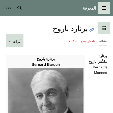
المعرفة
القائمة الرئيسية
بحث
أدوات ش
برنارد باروخ
تبديل عرض جدول المحتويات
مقالة
ناقش هذه الصفحة
أدوات
برنارد
برنارد باروخ
مانـِّس باروخ
Bernard Baruch
(Bernard
Mannes