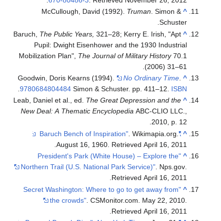
McCullough, David (1992).
Truman
. Simon &
^
Schuster.
Baruch,
The Public Years,
321–28; Kerry E. Irish, "Apt
^
Pupil: Dwight Eisenhower and the 1930 Industrial
Mobilization Plan",
The Journal of Military History
70.1
(2006) 31–61.
Goodwin, Doris Kearns (1994).
No Ordinary Time
.
^
.
9780684804484
Simon & Schuster. pp. 411–12.
ISBN
Leab, Daniel et al., ed.
The Great Depression and the
^
New Deal: A Thematic Encyclopedia
ABC-CLIO LLC.,
2010, p. 12.
. Wikimapia.org.
"Baruch Bench of Inspiration"
^
.
August 16, 1960
. Retrieved
April 16,
2011
"President's Park (White House) – Explore the
^
Northern Trail (U.S. National Park Service)"
. Nps.gov
.
.
Retrieved
April 16,
2011
"Secret Washington: Where to go to get away from
^
the crowds"
. CSMonitor.com. May 22, 2010
.
.
Retrieved
April 16,
2011