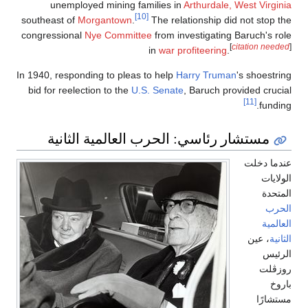
unemployed mining families in
Arthurdale, West Virginia
[10]
southeast of
Morgantown
.
The relationship did not stop the
congressional
Nye Committee
from investigating Baruch's role
[
citation needed
]
in
war profiteering
.
In 1940, responding to pleas to help
Harry Truman
's shoestring
bid for reelection to the
U.S. Senate
, Baruch provided crucial
[11]
funding.
مستشار رئاسي: الحرب العالمية الثانية
عندما دخلت
الولايات
المتحدة
الحرب
العالمية
الثانية
، عين
الرئيس
روزڤلت
باروخ
مستشارًا