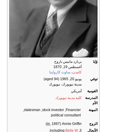
وُلِدَ
برنارد مانيس باروخ
أغسطس 19, 1870
كامدن
،
ساوث كارولينا
توفي
يونيو 20, 1965
(aged 94)
مدينة نيويورك، نيويورك
القومية
أمريكي
المدرسة
كلية مدينة نيويورك
الأم
المهنة
Financier
stock investor
statesman
political consultant
الزوج
Annie Griffin
(
1897)
m.
الأنجال
3, including
Belle W.