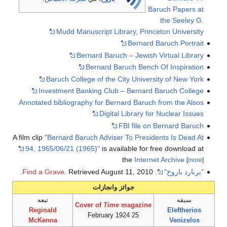
Baruch Papers at
the Seeley G.
Mudd Manuscript Library, Princeton University
Bernard Baruch Portrait
Bernard Baruch – Jewish Virtual Library
Bernard Baruch Bench Of Inspiration
Baruch College of the City University of New York
Investment Banking Club – Bernard Baruch College
Annotated bibliography for Bernard Baruch from the Alsos
Digital Library for Nuclear Issues
FBI file on Bernard Baruch
A film clip
"Bernard Baruch Adviser To Presidents Is Dead At
94, 1965/06/21 (1965)"
is available for free download at
the
Internet Archive
[
more
]
"برنارد باروخ"
.
2010
August 11,
. Retrieved
Find a Grave
.
جوائز وانجازات
سبقه
تبعه
Cover of
Time
magazine
Reginald
Eleftherios
25 February 1924
McKenna
Venizelos