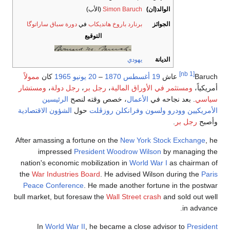
الوالد(ان)
Simon Baruch
(الأب)
الجوائز
برنارد باروخ هانديكاب
في
دورة سباق ساراتوگا
التوقيع
الديانة
يهودي
[nb 1]
Baruch
عاش
19 أغسطس
1870
–
20 يونيو
1965
كان
ممولاً
أمريكياً،
ومستثمر في الأوراق المالية
،
رجل بر
،
رجل دولة
،
ومستشار
سياسي
. بعد نجاحه في
الأعمال
، خصص وقته لنصح
الرئيسين
الأمريكيين
وودرو ولسون
وفرانكلن روزڤلت
حول
الشؤون الاقتصادية
وأصبح
رجل بر
.
After amassing a fortune on the
New York Stock Exchange
, he
impressed
President Woodrow Wilson
by managing the
nation's economic mobilization in
World War I
as chairman of
the
War Industries Board
. He advised Wilson during the
Paris
Peace Conference
. He made another fortune in the postwar
bull market, but foresaw the
Wall Street crash
and sold out well
in advance.
In
World War II
, he became a close advisor to
President