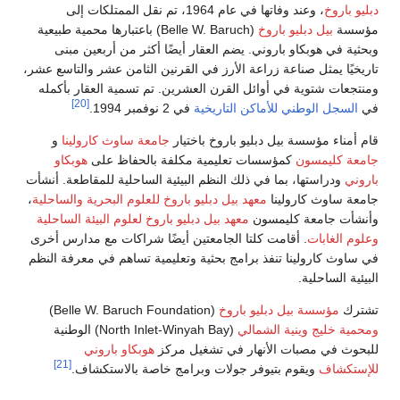
دبليو باروخ
، وعند وفاتها في عام 1964، تم نقل الممتلكات إلى
مؤسسة
بيل دبليو باروخ
(Belle W. Baruch) باعتبارها محمية طبيعية
وبحثية في هوبكاو باروني. يضم العقار أيضًا أكثر من أربعين مبنى
تاريخيًا يمثل صناعة زراعة الأرز في القرنين الثامن عشر والتاسع عشر،
ومنتجعات شتوية في أوائل القرن العشرين. تم تسمية العقار بأكمله
[20]
في
السجل الوطني للأماكن التاريخية
في 2 نوفمبر 1994.
قام أمناء مؤسسة بيل دبليو باروخ باختيار
جامعة ساوث كارولينا
و
جامعة كليمسون
كمؤسسات تعليمية مكلفة بالحفاظ على
هوبكاو
باروني
ودراستها، بما في ذلك النظم البيئية الساحلية للمقاطعة. أنشأت
جامعة ساوث كارولينا
معهد بيل دبليو باروخ للعلوم البحرية والساحلية
،
وأنشأت جامعة كليمسون
معهد بيل دبليو باروخ لعلوم البيئة الساحلية
وعلوم الغابات
. أقامت كلتا الجامعتين أيضًا شراكات مع مدارس أخرى
في ساوث كارولينا تنفذ برامج بحثية وتعليمية تساهم في معرفة النظم
البيئية الساحلية.
تشترك
مؤسسة بيل دبليو باروخ
(Belle W. Baruch Foundation)
ومحمية خليج وينية الشمالي
(North Inlet-Winyah Bay) الوطنية
للبحوث في مصبات الأنهار في تشغيل مركز
هوبكاو باروني
[21]
للإستكشاف
ويقوم بتيوفر جولات وبرامج خاصة بالاستكشاف.