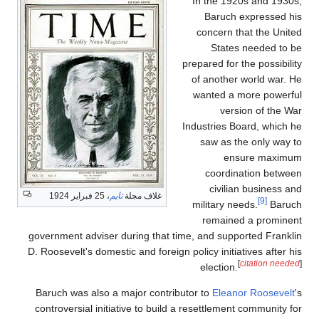
In the 1920s and 1930s,
Baruch expressed his
concern that the United
States needed to be
prepared for the possibility
of another world war. He
wanted a more powerful
version of the War
Industries Board, which he
saw as the only way to
ensure maximum
coordination between
civilian business and
غلاف مجلة
تايم
، 25 فبراير 1924
[9]
military needs.
Baruch
remained a prominent
government adviser during that time, and supported Franklin
D. Roosevelt's domestic and foreign policy initiatives after his
[
citation needed
]
election.
Baruch was also a major contributor to
Eleanor Roosevelt
's
controversial initiative to build a resettlement community for