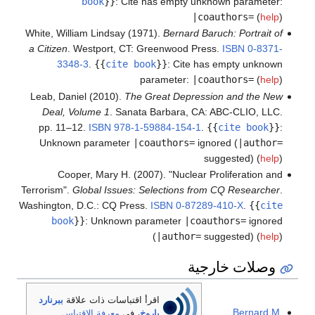
book
}}
:
Cite has empty unknown parameter:
|coauthors=
(
help
)
White, William Lindsay (1971).
Bernard Baruch: Portrait of
a Citizen
. Westport, CT: Greenwood Press.
ISBN
0-8371-
3348-3
.
{{
cite book
}}
:
Cite has empty unknown
parameter:
|coauthors=
(
help
)
Leab, Daniel (2010).
The Great Depression and the New
Deal, Volume 1
. Sanata Barbara, CA: ABC-CLIO, LLC.
pp. 11–12.
ISBN
978-1-59884-154-1
.
{{
cite book
}}
:
Unknown parameter
|coauthors=
ignored (
|author=
suggested) (
help
)
Cooper, Mary H. (2007). "Nuclear Proliferation and
Terrorism".
Global Issues: Selections from CQ Researcher
.
Washington, D.C.: CQ Press.
ISBN
0-87289-410-X
.
{{
cite
book
}}
:
Unknown parameter
|coauthors=
ignored
(
|author=
suggested) (
help
)
وصلات خارجية
اقرأ اقتباسات ذات علاقة
ببرنارد
Bernard M.
باروخ
، في
معرفة الاقتباس
.