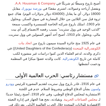
أصبح باروخ وسيطًا ثم شريكًا في
A.A. Housman & Company
.
وبفضل أرباحه وعمولاته، اشترى مقعدًا في
بورصة نيويورك
مقابل
18000 دولار، أي ما يعادل (434000 دولار بدولارات اليوم). هناك جمع
ثروة قبل سن الثلاثين من خلال المضاربة في سوق السكر، وبحلول
عام 1903، امتلك باروخ شركته الخاصة للسمسرة واكتسب سمعة
"الذئب الوحيد في وول ستريت" بسبب رفضه الانضمام إلى أي بيت
مالي، وبحلول عام 1910، أصبح أحد أشهر الممولين في وول ستريت.
في عام 1925 منح جائزة السيدة سيمون باروخ من
اتحاد بنات
الكونفدرالية المتحدة
(United Daughters of the Confederacy)) في
ذكرى والدته، لدعم العلماء الذين كتبوا دراسات غير منشورة لكتب
كاملة عن تاريخ
الكونفدرالية
. كانت والدته عضوًا مبكرًا في المنظمة
ودعمت أنشطتها.
مستشار رئاسي: الحرب العالمية الأولى
في عام 1916، غادر باروخ وول ستريت لتقديم المشورة للرئيس
وودرو
ولسون
بشأن الدفاع الوطني وشروط السلام. خدم في اللجنة
الاستشارية لمجلس الدفاع الوطني، وفي عام 1918، أصبح رئيسًا جديدًا
لـ
مجلس الصناعات الحربية
. وبقيادته، نجح هذا الجهاز في إدارة التعبئة
الاقتصادية للولايات المتحدة خلال الحرب العالمية الأولى. بعد ذلك في