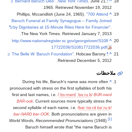
.
New York Times
. June 21,
"Bernard Baruch Dies"
^
.
1965
. Retrieved
November 19,
2012
Phillips, Mccandlish (June 24, 1965).
"700 Attend
^
Baruch Funeral at Family Synagogue – Family Joined
by Dignitaries at 15-Minute Rites Here for Financier"
.
.
The New York Times
. Retrieved
January 7,
2013
http://www.nationalregister.sc.gov/georgetown/S108
^
17722036/S10817722036.pdf
. Hobcaw Barony
.
"The Belle W. Baruch Foundation"
^
.
Retrieved
December 5,
2012
ملاحظات
During his life, Baruch's name was more often
^
pronounced with stress on the first syllables of both his
first and last names, i.e.
/
ˈ
b
ɜːr
n
ər
d
ˈ
b
ɑːr
uː
k
/
-nərd
BUR
-ook
. Current sources more typically stress the
BAR
second syllable of each name, i.e.
/
b
ər
ˈ
n
ɑːr
d
b
ə
ˈ
r
uː
k
/
bər-
bər-
. Both pronunciations are given in
NARD
OOK
[1]
World Words, Recommended Pronunciations
(1948).
Baruch himself wrote that "the name Baruch is