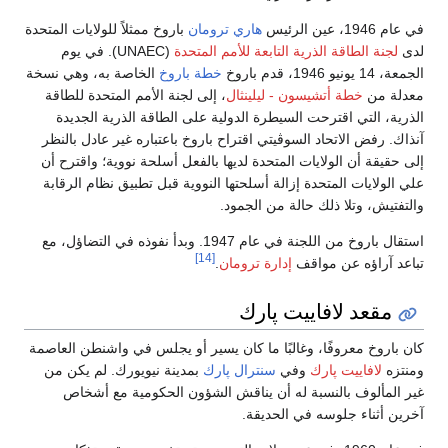
في عام 1946، عين الرئيس
هاري ترومان
باروخ ممثلاً للولايات المتحدة
لدى
لجنة الطاقة الذرية التابعة للأمم المتحدة
(UNAEC). في يوم
الجمعة، 14 يونيو 1946، قدم باروخ
خطة باروخ
الخاصة به، وهي نسخة
معدلة من
خطة أتشيسون - ليلينثال
، إلى لجنة الأمم المتحدة للطاقة
الذرية، التي اقترحت السيطرة الدولية على الطاقة الذرية الجديدة
آنذاك. رفض الاتحاد السوڤيتي اقتراح باروخ باعتباره غير عادل بالنظر
إلى حقيقة أن الولايات المتحدة لديها بالفعل أسلحة نووية؛ واقترح أن
علي الولايات المتحدة إزالة أسلحتها النووية قبل تطبيق نظام الرقابة
والتفتيش، وتلا ذلك حالة من الجمود.
استقال باروخ من اللجنة في عام 1947. وبدأ نفوذه في التضاؤل، مع
[14]
تباعد آراؤه عن مواقف
إدارة ترومان
.
مقعد لافاييت پارك
كان باروخ معروفًا، وغالبًا ما كان يسير أو يجلس في واشنطن العاصمة
ومنتزه
لافاييت پارك
وفي
سنترال پارك
بمدينة نيويورك. لم يكن من
غير المألوف بالنسبة له أن يناقش الشؤون الحكومية مع أشخاص
آخرين أثناء جلوسه في الحديقة.