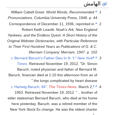
الهامش
William Cabell Greet.
World Words, Recommended
^
Pronunciations.
Columbia University Press, 1948. p. 44.
Correspondence of December 11, 1936, reprinted in
^
Robert Keith Leavitt.
Noah's Ark, New England
Yankees, and the Endless Quest: A Short History of the
Original Webster Dictionaries, with Particular Reference
to Their First Hundred Years as Publications of G. & C.
Merriam Company.
Merriam, 1947. p. 102.
New York
"Bernard Baruch's Father Dies In N. Y."
^
Times
. Retrieved
November 19,
2012
.
Dr. Simon
Baruch, noted physician and father of Bernard M.
Baruch, financier died at 1:10 this afternoon from an of
the lungs complicated by heart disease.
.
The Times-News
. March 2,
"Hartwig Baruch, 84"
^
1953
. Retrieved
November 19,
2012
.
... brother of
elder statesman Bernard Baruch, who died at his home
here yesterday. Baruch, was a retired member of the
New York Stock Ex change. He was the oldest charter
...