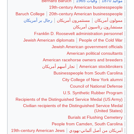
مواليد 1870
وفيات 1965
Bernard Baruch
19th-century American businesspeople
Baruch College
20th-century American businesspeople
ممولون أمريكان
مستثمرون أمريكان
رجال بر أمريكان
مستشارون رئاسيون أمريكان
Franklin D. Roosevelt administration personnel
Jewish American diplomats
People of the Cold War
Jewish American government officials
American political consultants
American racehorse owners and breeders
American stockbrokers
تجار أسهم أمريكان
Businesspeople from South Carolina
City College of New York alumni
Council of National Defense
U.S. Synthetic Rubber Program
Recipients of the Distinguished Service Medal (US Army)
Civilian recipients of the Distinguished Service Medal
(United States)
Burials at Flushing Cemetery
People from Camden, South Carolina
أمريكان من أصل ألماني-يهودي
19th-century American Jews