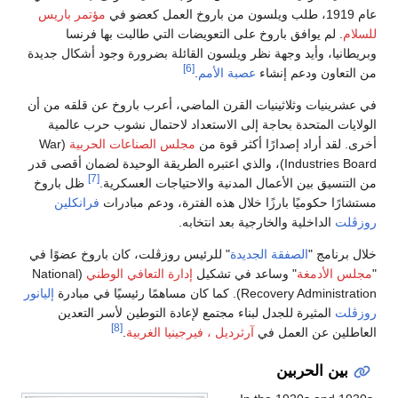
عام 1919، طلب ويلسون من باروخ العمل كعضو في
مؤتمر باريس
للسلام
. لم يوافق باروخ على التعويضات التي طالبت بها فرنسا
وبريطانيا، وأيد وجهة نظر ويلسون القائلة بضرورة وجود أشكال جديدة
[6]
من التعاون ودعم إنشاء
عصبة الأمم
.
في عشرينيات وثلاثينيات القرن الماضي، أعرب باروخ عن قلقه من أن
الولايات المتحدة بحاجة إلى الاستعداد لاحتمال نشوب حرب عالمية
أخرى. لقد أراد إصدارًا أكثر قوة من
مجلس الصناعات الحربية
(War
Industries Board)، والذي اعتبره الطريقة الوحيدة لضمان أقصى قدر
[7]
من التنسيق بين الأعمال المدنية والاحتياجات العسكرية.
ظل باروخ
مستشارًا حكوميًا بارزًا خلال هذه الفترة، ودعم مبادرات
فرانكلين
روزڤلت
الداخلية والخارجية بعد انتخابه.
خلال برنامج "
الصفقة الجديدة
" للرئيس روزڤلت، كان باروخ عضوًا في
"
مجلس الأدمغة
" وساعد في تشكيل
إدارة التعافي الوطني
(National
Recovery Administration). كما كان مساهمًا رئيسيًا في مبادرة
إليانور
روزڤلت
المثيرة للجدل لبناء مجتمع لإعادة التوطين لأسر التعدين
[8]
العاطلين عن العمل في
آرثرديل ، فيرجينيا الغربية
.
بين الحربين