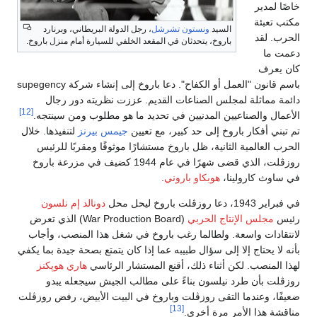
خاصًا لمدير
مكتب تعبئة
السيد
ونستون تشرشل
، رجل الدولة البريطاني، وبرنارد
الحرب. لقد
باروخ، يتحدثان في المقعد الخلفي للسيارة أمام منزل باروخ.
دعمت ما
كان يعرف
باسم قانون "العمل أو الكفاح". دعا باروخ إلى إنشاء شركة supegency
دائمة مماثلة لمجلس الصناعات القديم. عززت نظريته دور رجال
[12]
الأعمال والصناعيين المدنيين في تحديد ما هو مطلوب ومن سينتجه.
تم تبني أفكار باروخ إلى حد كبير، مع تعيين
جيمس بيرنز
لتنفيذها. خلال
الحرب العالمية الثانية، ظل باروخ مستشارًا موثوقًا ومقربًا للرئيس
روزڤلت، الذي قضى شهرًا في عام 1944 كضيف في مزرعة باروخ
في ساوث كارولينا،
هوبكاو باروني
.
في فبراير 1943، دعا روزڤلت باروخ ليحل محل
دونالد إم نلسون
رئيس
مجلس الإنتاج الحربي
(War Production Board) الذي تعرض
لانتقادات واسعة. ولطالما رغب باروخ في شغل هذا المنصب، وأجاب
بأنه لا يحتاج إلا إلى سؤال طبيبه عما إذا كان يتمتع بصحة جيدة بما يكفي
لهذا المنصب. لكن أثناء ذلك، أقنع المستشار الرئاسي
هاري هوپكنز
روزڤلت بأن طرد نيلسون بناءً على مطالب الجيش سيجعله يبدو
ضعيفًا، وعندما التقى روزڤلت وباروخ في البيت الأبيض، رفض روزڤلت
[13]
مناقشة هذا الأمر مرة أخري.