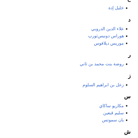
خليل إدة
د
علاء الدين الدروبي
هوراس دونيس‌ثورپ
موريس ديلافوس
ر
روضة بنت محمد بن ثاني
ز
زعل بن ابراهيم السلوم
س
مكاريو ساكاي
سليم قبعين
يان سموتس
ش