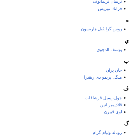
نريمان نريمانوڤ
فرانك نوريس
ه
روس گرانڤيل هاريسون
ي
يوسف الدجوي
پ
جان پران
ميگل پريمو دى ريڤيرا
ڤ
جول-إيميل ڤرشافلت
ڤلاديمير لنين
لوي ڤييرن
گ
رونالد وليام گرام