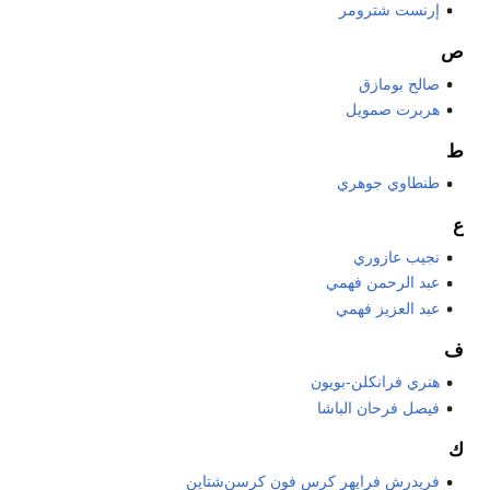
إرنست شترومر
ص
صالح بومازق
هربرت صمويل
ط
طنطاوي جوهري
ع
نجيب عازوري
عبد الرحمن فهمي
عبد العزيز فهمي
ف
هنري فرانكلن-بويون
فيصل فرحان الباشا
ك
فريدرش فرايهر كرس فون كرسن‌شتاين