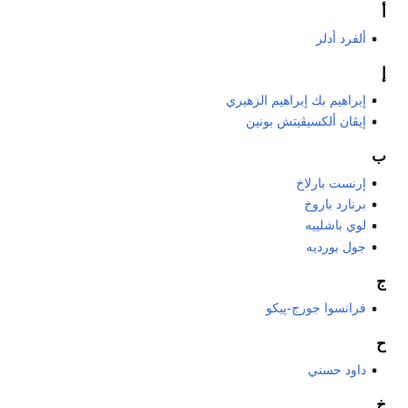
أ
ألفرد أدلر
إ
إبراهيم بك إبراهيم الزهيري
إيڤان ألكسيڤيتش بونين
ب
إرنست بارلاخ
برنارد باروخ
لوي باشلييه
جول بورديه
ج
فرانسوا جورج-پيكو
ح
داود حسني
خ