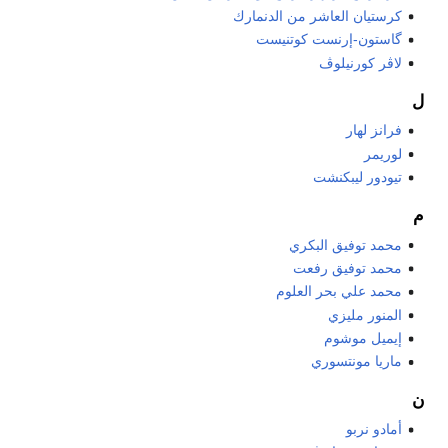
كرستيان العاشر من الدنمارك
گاستون-إرنست كوتنيست
لاڤر كورنيلوڤ
ل
فرانز لهار
لوريمر
تيودور ليبكنشت
م
محمد توفيق البكري
محمد توفيق رفعت
محمد علي بحر العلوم
المنور مليزي
إيميل موشوم
ماريا مونتسوري
ن
أمادو نربو