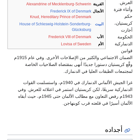
العرش.
القرينة
Alexandrine of Mecklenburg-Schwerin
وأثناء فترة
الأنجال
Frederick IX of Denmark
حكم
Knud, Hereditary Prince of Denmark
كريستيان،
البيت
House of Schleswig-Holstein-Sonderburg-
أجازت
Glücksburg
الحكومة
الأب
Frederick VIII of Denmark
الدنماركية
الأم
Lovisa of Sweden
قوانين
الضمان الاجتماعي والكثير من الإصلاحات الأخرى. وفي عام 1915م
وقَّع كريستيان دستورا جديدًا أنهى بمقتضاه الصلاحيات الخاصة
لمجتمعات الطبقات العليا في الدنمارك.
غزا الجيش الألماني الدنمارك في 1940م، واستسلمت القوات
الدنماركية سريعًا، لكن كريستيان استمر في اعتلائه للعرش. وفي
1943م رفض التعاون مع مطالب الألمان حتى 1945م، حيث أبقاه
الألمان أسيرًا في قلعته قرب كوبنهاجن.
أجداده