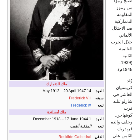
أصبح رمزًا
من رموز
المقاومة
الدنماركية
ضد الاحتلال
الألماني
خلال الحرب
العالمية
الثانية
(1939-
1945م).
وُلد
ملك الدنمارك
كريستيان
العهد
14 May 1912 – 20 April 1947
العاشر في
سبقه
Frederick VIII
شارلو تنلند
تبعه
Frederick IX
قرب
ملك أيسلندة
كوبنهاجن.
العهد
1 December 1918 – 17 June 1944
وخلف والده
تبعه
الملكية ألغيت
فريدريك
الثامن على
الدفن
Roskilde Cathedral