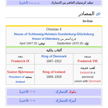
سلف كرستيان العاشر من الدنمارك
أظهر
ع
ن
ت
•
•
المصادر
In-line:
Christian X
House of Schleswig-Holstein-Sonderburg-Glücksburg
فرع أصغر من
House of Oldenburg
وُلِد:
26 September 1870
توفي:
20 April 1947
ألقاب ملكية
سبقه
King of Denmark
تبعه
Frederick IX
1912–1947
Frederick VIII
تبعه
لقب حديث
Sveinn Björnsson
King of Iceland
Iceland
in a
1918–1944
personal
بصفته
President of
union with
Denmark
Iceland
ملوك
الدنمارك
e
t
v
أظهر
أمراء الدنمارك
e
t
v
أظهر