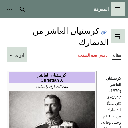
المعرفة
القائمة الرئيسية
بحث
أدوات
كرستيان العاشر من
تبديل عرض جدول المحتويات
الدنمارك
مقالة
ناقش هذه الصفحة
أدوات
كرستيان العاشر
كريستيان
Christian X
العاشر
ملك الدنمارك وأيسلندة
(1870-
1947م).
كان ملكًا
للدنمارك
من 1912م
وحتى وفاته.