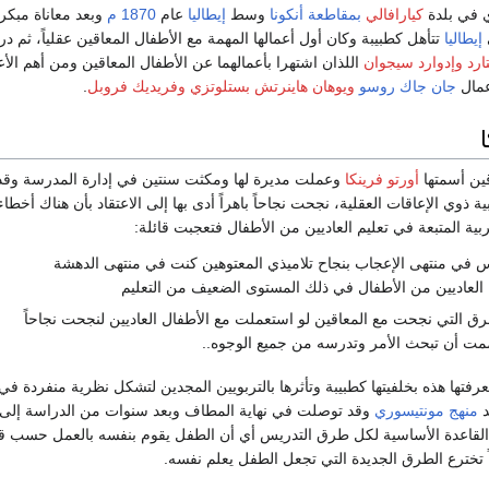
ي في بلدة
كيارافالي
بمقاطعة أنكونا
وسط
إيطاليا
عام
1870
م
وبعد معاناة مبكر
إيطاليا
تتأهل كطبيبة وكان أول أعمالها المهمة مع الأطفال المعاقين عقلياً، ثم 
ارد
وإدوارد سيجوان
اللذان اشتهرا بأعمالهما عن الأطفال المعاقين ومن أهم الأ
عمال
جان جاك روسو
ويوهان هاينرتش بستلوتزي
وفريديك فروبل
.
ن أسمتها
أورتو فرينكا
وعملت مديرة لها ومكثت سنتين في إدارة المدرسة وق
ذوي الإعاقات العقلية، نجحت نجاحاً باهراً أدى بها إلى الاعتقاد بأن هناك أخطاء
ة المتبعة في تعليم العاديين من الأطفال فتعجبت قائلة:
ناس في منتهى الإعجاب بنجاح تلاميذي المعتوهين كنت في منتهى الدهشة
 العاديين من الأطفال في ذلك المستوى الضعيف من التعليم
رق التي نجحت مع المعاقين لو استعملت مع الأطفال العاديين لنجحت نجاحاً
صممت أن تبحث الأمر وتدرسه من جميع الوجوه..
فتها هذه بخلفيتها كطبيبة وتأثرها بالتربويين المجدين لتشكل نظرية منفردة في 
د
منهج مونتيسوري
وقد توصلت في نهاية المطاف وبعد سنوات من الدراسة إلى ا
هي القاعدة الأساسية لكل طرق التدريس أي أن الطفل يقوم بنفسه بالعمل حسب ق
ً تخترع الطرق الجديدة التي تجعل الطفل يعلم نفسه.