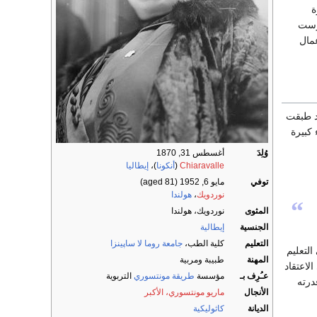
ة
درست
عمال
د طبقت
 كبيرة
وُلِدَ
أغسطس 31, 1870
Chiaravalle
(
أنكونا
)،
إيطاليا
توفي
مايو 6, 1952
(aged 81)
نوردويك
،
هولندا
“
المثوى
نوردويك، هولندا
الجنسية
إيطالية
التعليم
كلية الطب،
جامعة روما لا ساپينزا
التعليم
المهنة
طبيبة ومربية
لاعتقاد
عـُرِف بـ
مؤسسة
طريقة مونتسوري
التربوية
درته
الأنجال
ماريو مونتسوري، الأكبر
الديانة
كاثوليكية