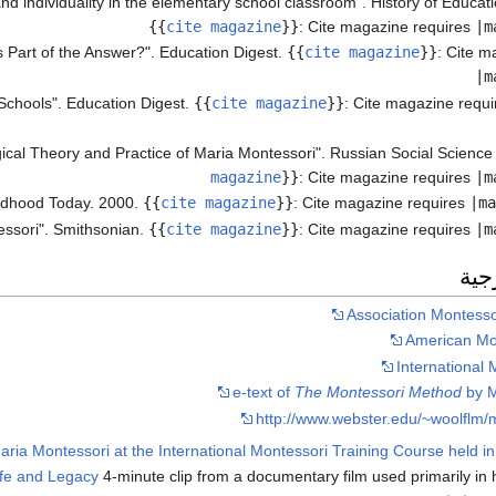
nd individuality in the elementary school classroom". History of Educat
{{
cite magazine
}}
:
Cite magazine requires
|m
 Part of the Answer?". Education Digest.
{{
cite magazine
}}
:
Cite m
|m
Schools". Education Digest.
{{
cite magazine
}}
:
Cite magazine requ
ical Theory and Practice of Maria Montessori". Russian Social Science
magazine
}}
:
Cite magazine requires
|m
{{
cite magazine
}}
:
Cite magazine requires
|ma
ssori". Smithsonian.
{{
cite magazine
}}
:
Cite magazine requires
|m
جية
Association Montessor
American Mon
International 
e-text of
The Montessori Method
by M
http://www.webster.edu/~woolflm/
 Maria Montessori at the International Montessori Training Course held 
ife and Legacy
4-minute clip from a documentary film used primarily in 