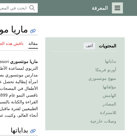
المعرفة
القائمة الرئيسية
ماريا م
مقالة
ناقش هذه ال
المحتويات
أخف
بداياتها
ماريا مونتسوري
Maria Montessori (و.
التربوي لمساعدة الأط
أورتو فرينكا
مدارس مونتسوري بصور
منهج مونتسوري
مؤلفاتها
الأطفال في المصحات 
الهامش
المصادر
الطبيعيين لفترة ماقب
للاستزادة
أنحاء العالم، وكتبت عدة كتب منها 
وصلات خارجية
بداياتها