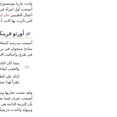
ولدت ماريا مونتيسور
أصبحت أول امرأة في
أعمال الطبيبين
جان إيت
التي تأثرت بها كانت أ
أورتو فرينكا
أسست مدرسة للمعاقي
مبادئ سيجوان في تربية 
في طرق وأساليب التربي
بينما كان ال
”
والعجب لبقاء
لذلك فإن الط
باهراً لهذا 
ولقد ضمت تجاربها ومعر
أصبحت تعرف فيما بع
بأن التربية الذاتية 
وميوله وأخذت تدريجيا