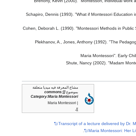
Brehony, Kevin (2000). "Montessori, individual work a
Schapiro, Dennis (1993). "What if Montessori Education is
Cohen, Deborah L. (1990). "Montessori Methods in Public 
Plekhanov, A., Jones, Anthony (1992). "The Pedagog
Shute, Nancy (2002). "Madam Monte
مشاع المعرفة فيه ميديا متعلقة
بموضوع
[[commons:
Category:Maria Montessori
| Maria Montessori
.
]]
Transcript of a lecture delivered by Dr.
Maria Montessori: Her L