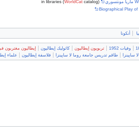
وري
in libraries (
catalog)
WorldCat
Biographical Play of 
ا
أنكونا
وفيات 1952
تربويون إيطاليون
كاثوليك إيطاليون
إيطاليون مغتربون في
 ساپينزا
طاقم تدريس جامعة روما لا ساپينزا
فلاسفة إيطاليون
علماء إيطا