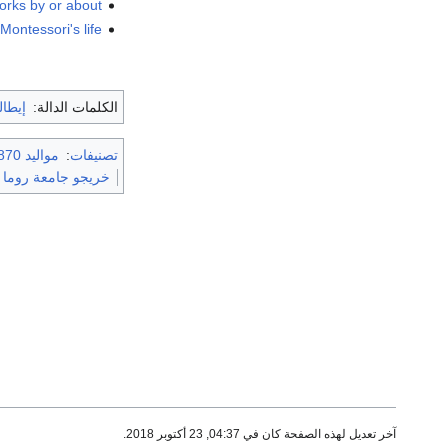
Works by or about ماريا مونتس
Montessori's life
الكلمات الدالة:
إيطالي
تصنيفات
:
مواليد 1870
خريجو جامعة روما لا
آخر تعديل لهذه الصفحة كان في 04:37, 23 أكتوبر 2018.