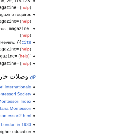
ion, 29, 115-128.
agazine=
(
help
)
agazine requires
agazine=
(
help
)
ires
|magazine=
(
help
)
 Review.
{{
cite
agazine=
(
help
)
gazine=
(
help
)
"Maria Montessori". Early Childhood Today. 2000.
agazine=
(
help
)
وصلات خار
i Internationale
tessori Society
Montessori Index
aria Montessori
montessori2.html
in London in 1933
higher education.