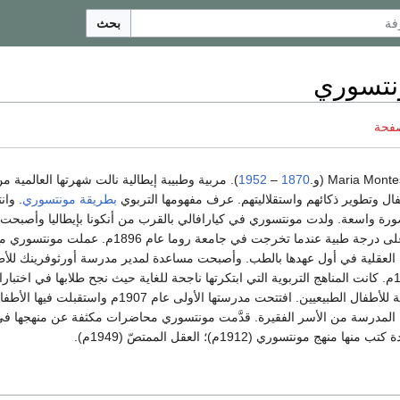
بحث
ونتسوري
صفحة
1870
–
1952
). مربية وطبيبة إيطالية نالت شهرتها العالمية م
فال وتطوير ذكائهم واستقلاليتهم. عرف مفهومها التربوي
بطريقة مونتسوري
. وا
ة واسعة. ولدت مونتسوري في كيارافالي بالقرب من أنكونا بإيطاليا وأصبحت 
امرأة إيطالية تحصل على درجة طبية عندما تخرجت في جامعة روما عام 1896م. عملت مونتسو
العقلية في أول عهدها بالطب. وأصبحت مساعدة لمدير مدرسة أورثوفرينك للأط
ناقصي النمو عام 1899م. كانت المناهج التربوية التي ابتكرتها ناجحة للغاية حيث نجح طلابها في اختبا
القراءة والكتابة بالنسبة للأطفال الطبيعيين. افتتحت مدرستها الأولى عام 1907م واستقبلت فيها ا
ل المدرسة من الأسر الفقيرة. قدَّمت مونتسوري محاضرات مكثفة عن منهجها ف
منهج مونتسوري (1912م)؛ العقل الممتصّ (1949م).