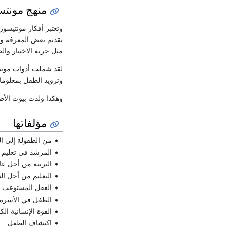
منهج مونت
وتعتبر أفكار مونتيسور
تقديم بعض المعرفة وم
مثل حرية الاختيار وال
لقد شملت أدوات مونتي
وتزويد الطفل بمعلوما
وهكذا ولدت بيوت الأطفال في عام 1906 في حين أن رياض الأطف
مؤلفاتها
من الطفولة إلى ال
المرشد في تعليم ا
التربية من أجل عا
التعليم من أجل ال
العقل المستوعب.
الطفل في الأسرة.
القوة الإنسانية الك
اكتشاف الطفل.