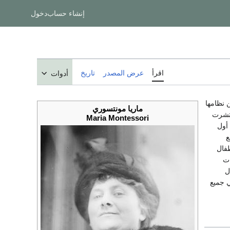
إنشاء حساب
دخول
اقرأ
عرض المصدر
تاريخ
أدوات
ن نظامها
ماريا مونتسوري
نتشرت
Maria Montessori
أول
ري مع
فال
رات
لأطفال
ي جميع