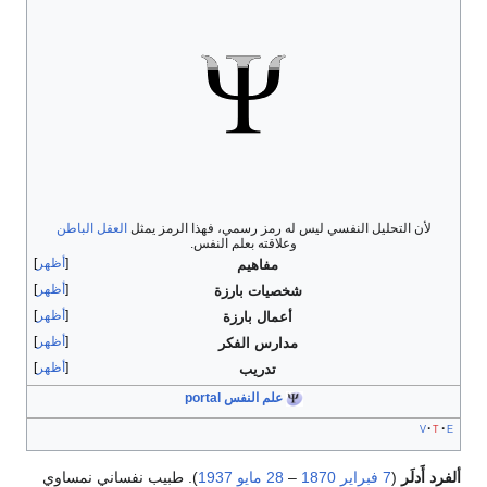
لأن التحليل النفسي ليس له رمز رسمي، فهذا الرمز يمثل
العقل الباطن
وعلاقته بعلم النفس.
أظهر
مفاهيم
أظهر
شخصيات بارزة
أظهر
أعمال بارزة
أظهر
مدارس الفكر
أظهر
تدريب
علم النفس portal
v
t
e
ألفرد أَدلَر
(
7 فبراير
1870
–
28 مايو
1937
). طبيب نفساني نمساوي