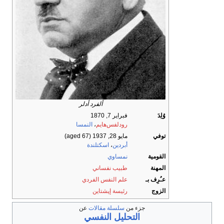
ألفرد أدلر
وُلِدَ
فبراير 7, 1870
رودلفس‌هايم
،
النمسا
توفي
مايو 28, 1937
(aged 67)
أبردين
،
اسكتلندة
القومية
نمساوي
المهنة
طبيب نفساني
عـُرِف بـ
علم النفس الفردي
الزوج
رئيسة إپشتاين
جزء من
سلسلة مقالات
عن
التحليل النفسي