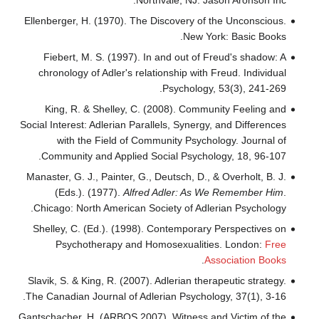
Northvale, NJ: Jason Aronson Inc.
Ellenberger, H. (1970). The Discovery of the Unconscious.
New York: Basic Books.
Fiebert, M. S. (1997). In and out of Freud's shadow: A
chronology of Adler's relationship with Freud. Individual
Psychology, 53(3), 241-269.
King, R. & Shelley, C. (2008). Community Feeling and
Social Interest: Adlerian Parallels, Synergy, and Differences
with the Field of Community Psychology. Journal of
Community and Applied Social Psychology, 18, 96-107.
Manaster, G. J., Painter, G., Deutsch, D., & Overholt, B. J.
(Eds.). (1977).
Alfred Adler: As We Remember Him
.
Chicago: North American Society of Adlerian Psychology.
Shelley, C. (Ed.). (1998). Contemporary Perspectives on
Psychotherapy and Homosexualities. London:
Free
.
Association Books
Slavik, S. & King, R. (2007). Adlerian therapeutic strategy.
The Canadian Journal of Adlerian Psychology, 37(1), 3-16.
Gantschacher, H. (ARBOS 2007). Witness and Victim of the