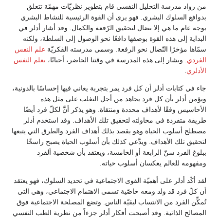
من رواد مدرسة التحليل النفسي قام بتطوير نظريّات مهمّة تتعلق
بدوافع السلوك البشري. فهو يرى أن القوة الرئيسية للنشاط البشري
بوجه عام ما هي إلا نضال لتحقيق الرّفعة والكمال. وقد أشار أدلر في
البداية إلى هذه القوة بوصفها دافعًا نحو الوصول إلى السلطة، ولكنه
سمّاها مؤخرًا النّضال نحو الرفعة. وسمى مدرسته الفكريّة
علم النفس
الفردي
. ويشار إلى هذه المدرسة في وقتنا الحاضر، أحيانًا،
بعلم النفس
الأدلري
.
جاء في كتابات أدلر أن كل فرد يمر بتجربة يعاني فيها إحساسًا بالدونية،
ويؤمن أدلر بأن كل فرد يجاهد من أجل التغلب على مثل هذه
الأحاسيس وفقًا لأهداف محددة ومنتقاة. وهو يذكر أنَّ لكلّ فرد أيضًا
طريقة متفردة في محاولته لتحقيق تلك الأهداف. وقد استخدم أدلر
مصطلح أسلوب الحياة وهو يقصد بذلك أهداف الفرد والطرق التي يتبعها
لتحقيق تلك الأهداف. ويدَّعي كذلك بأن أسلوب الحياة يصبح راسخًا
ببلوغ الفرد سنّ الرابعة أو الخامسة، ويعتقد بأن شخصية ألفرد
ومفهومه للعالم يعكسان أسلوب حياته.
لقد أكّد أدلر على أهميّة القوى الاجتماعية في تحديد السلوك، فهو يعتقد
أن كلّ فرد قد ولد ومعه خاصّية تسمى الاهتمام الاجتماعي، وهي التي
تُمكِّن الفرد من الانتساب لبقيّة الناس. وتضع المصلحة الاجتماعية فوق
المصالح الذاتية. وقد أصبحت أفكار أدلر جزءاً من نظرية الطب النفسي