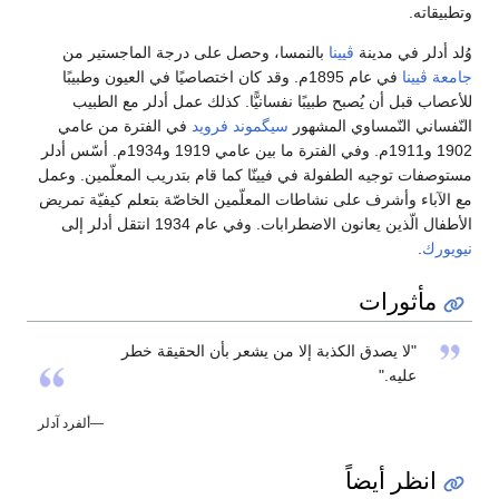
وتطبيقاته.
وُلد أدلر في مدينة
ڤيينا
بالنمسا، وحصل على درجة الماجستير من
جامعة ڤيينا
في عام 1895م. وقد كان اختصاصيًا في العيون وطبيبًا
للأعصاب قبل أن يُصبح طبيبًا نفسانيًّا. كذلك عمل أدلر مع الطبيب
النّفساني النّمساوي المشهور
سيگموند فرويد
في الفترة من عامي
1902 و1911م. وفي الفترة ما بين عامي 1919 و1934م. أسّس أدلر
مستوصفات توجيه الطفولة في فيينّا كما قام بتدريب المعلّمين. وعمل
مع الآباء وأشرف على نشاطات المعلّمين الخاصّة بتعلم كيفيّة تمريض
الأطفال الّذين يعانون الاضطرابات. وفي عام 1934 انتقل أدلر إلى
نيويورك
.
مأثورات
"لا يصدق الكذبة إلا من يشعر بأن الحقيقة خطر
عليه."
—ألفرد آدلر
انظر أيضاً