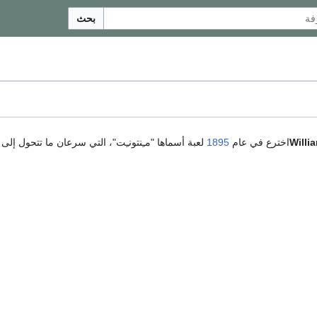
بحث
Willi
1895
لعبة أسماها "مـِنتونـِت"، التي سرعان ما تتحول إلى