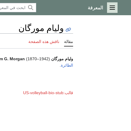
المعرفة
القائمة الرئيسية
وليام مورگان
مقالة
ناقش هذه الصفحة
وليام مورگان
(1870–1942)اخترع في عام
am G. Morgan
الطائرة
.
قالب:US-volleyball-bio-stub