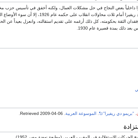
 داخلياً بعض النجاح في حل مشكلات العمال، ولكنه أخفق في تأسيس حزب مخل
إسبانية وتوحيدها. صمد ريفيرا أمام ثلاث محاولات انقلاب على حكمه عام 6
دان الثقة بحكومته، كل ذلك أرغمه على تقديم استقالته، وانعزل بعيداً عن الح
عد ذلك بمدة قصيرة عام 1930.
ي
.
"بريمو دي ريفيرا"
.
الموسوعة العربية
. Retrieved
2009-04-06
.
تزادة
خ الحركات الاستقلالية في المغرب العربي (مطبعة نهضة مصر 1952).