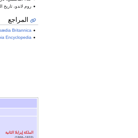
روم لاندو، تاريخ ا
المراجع
pædia Britannica
ia Encyclopedia
الملكة إيزابلا الثانية
(1833–1868)