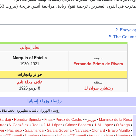
لمغرب في القرن العشرين، ترجمة نقولا زيادة، مراجعة أنيس فريحة (بيروت 1963).
Encyclo
The Columb
نبيل إسپاني
سبقه
Marquis of Estella
1921–1930
Fernando Primo de Rivera
جوائز وانجازات
سبقه
غلاف مجلة تايم
ريتشارد سوان لل
8 يونيو 1925
رؤساء وزراء
إسپانيا
رؤساء الوزراء بالنيابة يظهرون بخط
مائل
Martínez de la Rosa
•
تورينو
•
•
Pérez de Castro
•
Frías
•
Heredia-Spínola
•
Bardají
rrer
•
A. González
•
Rodil
•
J. M. López
•
Gómez Becerra
•
J. M. López
•
Olózaga
•
yor
•
Pacheco
•
Salamanca
•
García Goyena
•
Narváez
•
Clonard
•
Bravo Murillo
•
ro
•
O'Donnell
•
Narváez
•
Armero
•
Istúriz
•
O'Donnell
•
Arrazola
•
Mon
•
Narváez
•