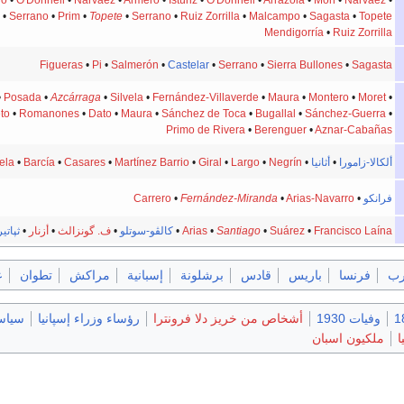
•
Serrano
•
Prim
•
Topete
•
Serrano
•
Ruiz Zorrilla
•
Malcampo
•
Sagasta
•
Topete
Mendigorría
•
Ruiz Zorrilla
Figueras
•
Pi
•
Salmerón
•
Castelar
•
Serrano
•
Sierra Bullones
•
Sagasta
•
Posada
•
Azcárraga
•
Silvela
•
Fernández-Villaverde
•
Maura
•
Montero
•
Moret
•
to
•
Romanones
•
Dato
•
Maura
•
Sánchez de Toca
•
Bugallal
•
Sánchez-Guerra
•
Primo de Rivera
•
Berenguer
•
Aznar-Cabañas
ألكالا-زامورا
•
أثانيا
•
Negrín
•
Largo
•
Giral
•
Martínez Barrio
•
Casares
•
Barcía
•
ela
فرانكو
•
Arias-Navarro
•
Fernández-Miranda
•
Carrero
Francisco Laína
•
Suárez
•
Santiago
•
Arias
•
كالڤو-سوتلو
•
ف. گونزالث
•
أزنار
•
ثپاتي
رب
فرنسا
باريس
قادس
برشلونة
إسبانية
مراكش
تطوان
ع
وفيات 1930
أشخاص من خريز دلا فرونترا
رؤساء وزراء إسپانيا
سياس
ا
ملكيون اسبان