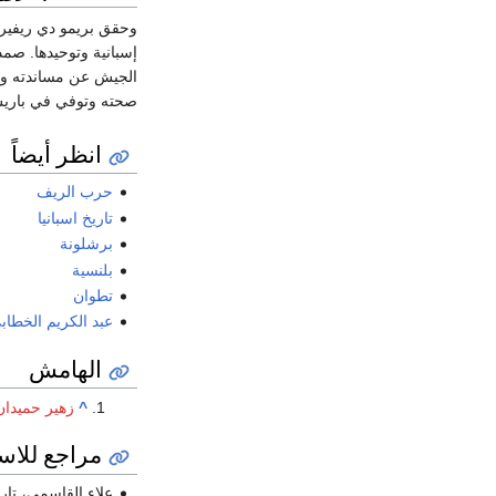
وحقق بريمو دي ريفيرا
الجيش عن مساندته وفق
صحته وتوفي في باريس ب
انظر أيضاً
حرب الريف
تاريخ اسبانيا
برشلونة
بلنسية
تطوان
عبد الكريم الخطاب
الهامش
^
زهير حميدان
مراجع للاس
علاء القاسمي، تاري