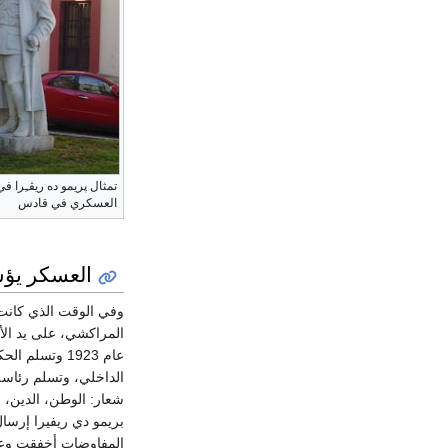
تمثال پريمو ده ريڤـِرا في
العسكري في قادس
العسكر يؤس
وفي الوقت الذي كانت ف
المراكشي، على يد الأ
عام 1923 وتس
شعار: الوطن، الدين، ا
بريمو دي ريفيرا إرسا
المفاوضات أخفقت وعاد