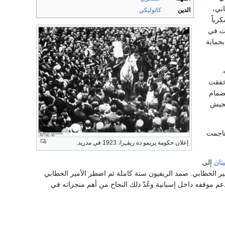
سباني،
الدين
كاثوليكي
رياً
ات في
بحماية
.
أخفقت
نضمام
لجيش
 هاجمت
إعلان حكومة پريمو ده ريڤـِرا، 1923 في مدريد.
يتان
إلى
ير الخطابي. صمد الريفيون سنة كاملة ثم اضطر الأمير الخطابي
ذلك بدعم موقفه داخل إسبانية وعُدّ ذلك النجاح من أهم منجزاته في