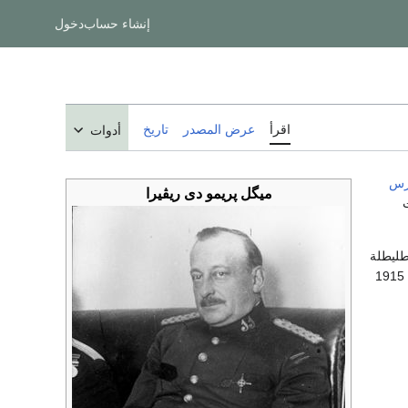
إنشاء حساب
دخول
اقرأ
عرض المصدر
تاريخ
أدوات
ميگل پريمو دى ريڤيرا
 طليطلة
. وفي عام 1915