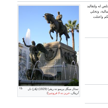
ص له ولتقاليد
192، إلا أن سوء الأوضاع المالية، وتخلي
كم واعتلت
تمثال ميگل پريمو ده ريڤرا (1929) (
پلازا دل
أرينال
،
خريز ده لا فرونتيرا
)