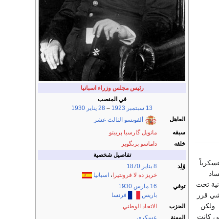
رئيس مجلس وزراء اسبانيا
في المنصب
13 سبتمبر
1923
–
28 يناير
1930
العاهل
ألفونسو الثالث عشر
سبقه
مانويل گارسيا پرييتو
خلفه
داماسو برنگوير
تفاصيل شخصية
عسكرياً
وُلِد
8 يناير
1870
ساد
خريز ده لا فرونتيرا
،
اسبانيا
توحيد إسبانية تحت
توفي
16 مارس
1930
شي قرر
باريس
فرنسا
. ولكن
الحزب
الاتحاد الوطني
تي كانت
المهنة
عسكري