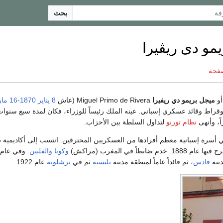
بحث
مو دى ريڤيرا
صفحة
و
ميجل بريمو دي ريفيرا
Miguel Primo de Rivera (عاش
8 يناير
1870
-
16 مارس
توقراط وقائد عسكري إسباني. عينه الملك رئيساً للوزراء، فكان لمدة سبع سنوات
نظام تورنو
لتداول السلطة بين الأحزاب.
187 ونشأ في أسرة إسبانية معظم أفرادها من العسكريين المحترفين. انتسب إلى أكاديمية
وكوبا
والفلبين
دينة
قادس
، ثم قائداً عاماً لمنطقة مدينة
بلنسية
ثم في
برشلونة
عام 1922.