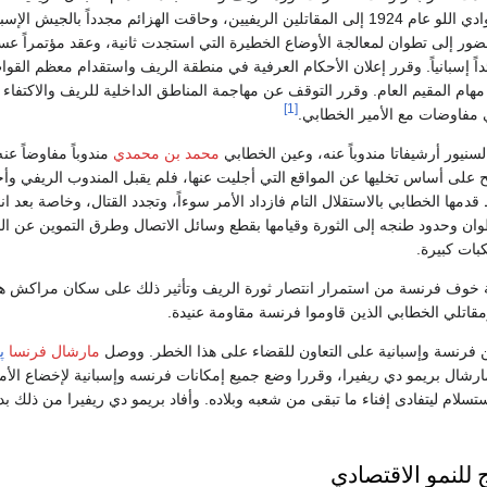
تقيم بين نهر تطوان ووادي اللو عام 1924 إلى المقاتلين الريفيين، وحاقت الهزائم مجدداً بالجيش الإ
ور إلى تطوان لمعالجة الأوضاع الخطيرة التي استجدت ثانية، وعقد مؤتمراً عسك
اً إسبانياً. وقرر إعلان الأحكام العرفية في منطقة الريف واستقدام معظم القو
مهام المقيم العام. وقرر التوقف عن مهاجمة المناطق الداخلية للريف والاكتفاء 
[1]
 مفاوضات مع الأمير الخطابي.
السنيور أرشيفاتا مندوباً عنه، وعين الخطابي
محمد بن محمدي
مندوباً مفاوضاً عنه
على أساس تخليها عن المواقع التي أجليت عنها، فلم يقبل المندوب الريفي و
مها الخطابي بالاستقلال التام فازداد الأمر سوءاً، وتجدد القتال، وخاصة بعد ا
تطوان وحدود طنجه إلى الثورة وقيامها بقطع وسائل الاتصال وطرق التموين عن ا
كبات كبيرة.
 1925 ونتيجة خوف فرنسة من استمرار انتصار ثورة الريف وتأثير ذلك على سكان مراكش
مقاتلي الخطابي الذين قاوموا فرنسة مقاومة عنيدة.
بين فرنسة وإسبانية على التعاون للقضاء على هذا الخطر. ووصل
مارشال فرنسا
پ
ارشال بريمو دي ريفيرا، وقررا وضع جميع إمكانات فرنسه وإسبانية لإخضاع الأم
192 إلى الاستسلام ليتفادى إفناء ما تبقى من شعبه وبلاده. وأفاد بريمو دي ريفيرا من 
 للنمو الاقتصادي