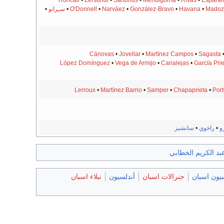
Madoz
•
Havana
•
González-Bravo
•
Narváez
•
O'Donnell
•
سـِرانو
•
Cánovas
•
Jovellar
•
Martínez Campos
•
Sagasta
López Domínguez
•
Vega de Armijo
•
Canalejas
•
García Prie
Lerroux
•
Martínez Barrio
•
Samper
•
Chapaprieta
•
Port
رو
•
راخوي
•
سانشيز
بد الكريم الخطابي
يون اسبان
جنرالات اسبان
أندلسيون
نبلاء اسبان