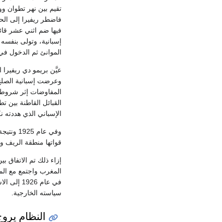
فاضطر ريفيرا إلى الحض
فيها ضم اثني عشر قائد
إسبانية، وتولى بنفسه 
الموانئ ثم الدخول في
عيَّن بريمو دي ريفيرا 
وعرضت إسبانية الصلح 
المفاوضات إثر شروط قد
القبائل القاطنة بين 
الإسباني الذي هددته ن
وفي عام
قواتها منطقة الريف و
إزاء ذلك تم الاتفاق 
المغرب واجتمع مع الم
في عام 6
سياسته الخارجية.
النظام يروج