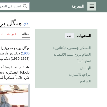
المعرفة
القائمة الرئيسية
ميگل پري
مقالة
ناقش هذه ال
المحتويات
أخف
العسكر يؤسسون ديكتاتورية
ميگل پريمو ده ريڤـِرا
أ
1930
) ديكتاتور وأرس
النظام يروج للنمو الاقتصادي
(1923-1930) ديكتاتوراً، وأنهى
انظر أيضاً
ولد عام 0
الهامش
Toledo العسكرية وتخرج فيها عام 1888. خدم ضابطاً في المغرب (مراكش)
مراجع للاستزادة
عيّن حاكماً عسكرياً لم
المراجع