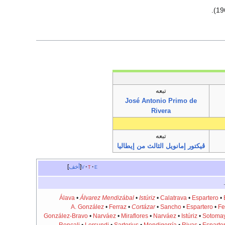
تبعه
José Antonio Primo de
Rivera
تبعه
ڤيكتور إمانويل الثالث من إيطاليا
e
t
v
أخف
.
Álava
•
Álvarez Mendizábal
•
Istúriz
•
Calatrava
•
Espartero
•
A. González
•
Ferraz
•
Cortázar
•
Sancho
•
Espartero
•
Fe
González-Bravo
•
Narváez
•
Miraflores
•
Narváez
•
Istúriz
•
Sotoma
Roncali
•
Lersundi
•
Sartorius
•
Mendigorría
•
Rivas
•
Esparte