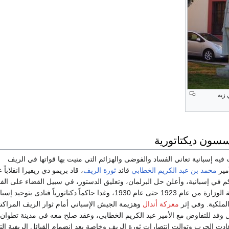
 زيه
سون ديكتاتورية
يه إسبانية تعاني الفساد والفوضى والهزائم التي منيت بها قواتها في الريف
مير
محمد بن عبد الكريم الخطابي
قائد
ثورة الريف
، قاد بريمو دي ريفيرا انقلاباً 
لم الحكم في إسبانية، وأعلن حل البرلمان، وتعليق الدستور، في سبيل القضاء على الف
الداخلي، وتسلم رئاسة الوزارة من عام 1923 حتى عام 1930، وغدا حاكماً دكتاتورياً فنادى ب
لملكية. وفي إثر
معركة أندال
وهزيمة الجيش الإسباني أمام ثوار الريف المراك
ل وفد للتفاوض مع الأمير عبد الكريم الخطابي، وعقد صلح معه في مدينة تطوان
ت الحرب وتوالت انتصارات ثورة الريف وخاصة بعد انضمام القبائل الريفية ال