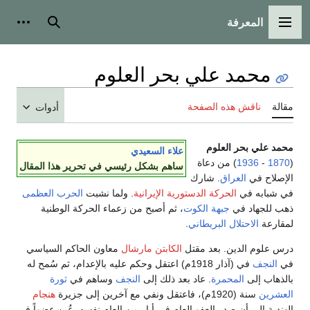
المعرفة
القائمة الرئيسية
بحث
أدوات
محمد علي بحر العلوم
مقالة
ناقش هذه الصفحة
أدوات
محمد علي بحر العلوم
علاء السعيدي
(
1870
-
1936
) من دعاة
ساهم بشكل رئيسي في تحرير هذا المقال
الإصلاح في
العراق
. شارك
في شبابه في
الحركة الدستورية الإيرانية
. ولما نشبت
الحرب العظمى
ذهب للجهاد في
جبهة الكوت
، ثم أصبح من زعماء الحركة الوطنية
لمقارعة
الاحتلال البريطاني
.
درس علوم الدين. بعد مقتل
الكابتن مارشال
معاون الحاكم السياسي
في
النجف
في (آذار 1918م) اعتقل وحكم عليه بالإعدام، ثم سُمح له
بالذهاب إلى
المحمرة
. عاد بعد ذلك إلى
النجف
وساهم في
ثورة
العشرين
سنة (1920م)، فاعتقل ونفي مع آخرين إلى جزيرة
هنجام
الهندية إلى أن صدر العفو العام في أيار من العام نفسه. عُين عضواً في