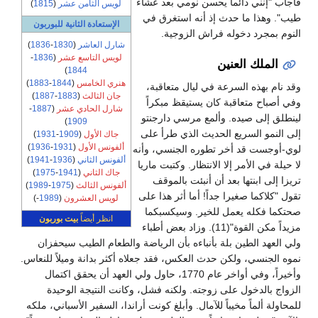
فأجاب "إنني دائماً يحسن نومي بعد عشاء
لويس الثامن عشر
(
1815
)
طيب". وهذا ما حدث إذ أنه استغرق في
الإستعادة الثانية للبوربون
النوم بمجرد دخوله فراش الزوجية.
شارل العاشر
(
1830
-
1836
)
لويس التاسع عشر
(
1836
-
الملك العنين
)
1844
هنري الخامس
(
1844
-
1883
)
وقد نام بهذه السرعة في ليال متعاقبة،
جان الثالث
(
1883
-
1887
)
وفي أصباح متعاقبة كان يستيقظ مبكراً
شارل الحادي عشر
(
1887
-
لينطلق إلى صيده. وألمع مرسي دارجنتو
)
1909
إلى النمو السريع الحديث الذي طرأ على
جاك الأول
(
1909
-
1931
)
ألفونس الأول
(
1931
-
1936
)
لوي-أوجست قد أخر تطوره الجنسي، وأنه
ألفونس الثاني
(
1936
-
1941
)
لا حيلة في الأمر إلا الانتظار. وكتبت ماريا
جاك الثاني
(
1941
-
1975
)
تريزا إلى ابنتها بعد أن أنبئت بالموقف
ألفونس الثالث
(
1975
-
1989
)
تقول "كلاكما صغيرا جداً! أما أثر هذا على
لويس العشرون
(
1989
-)
صحتكما فكله يعمل للخير. وسيكسبكما
انظر أيضاً
بيت بوربون
مزيداً مكن القوة"(11). وزاد بعض أطباء
ولي العهد الطين بلة بأنباءه بأن الرياضة والطعام الطيب سيحفزان
نموه الجنسي، ولكن حدث العكس، فقد جعلاه أكثر بدانة وميلاً للنعاس.
وأخيراً، وفي أواخر عام 1770، حاول ولي العهد أن يحقق اكتمال
الزواج بالدخول على زوجته. ولكنه فشل، وكانت النتيجة الوحيدة
للمحاولة ألماً مخيباً للآمال. وأبلغ كونت أراندا، السفير الأسباني، ملكه