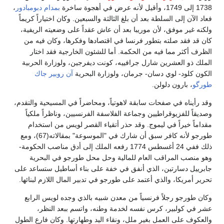
1738 إلى 1749، وأقيل لأنه عرض في أهجوة ساخرة
بمدام دبومبادور
،
فعاد الآن إلى السلطة بعد أن بلغ الثالثة والسبعين. وكان اختياراً كريماً
ولكنه غير موفق، لأن موريبا بعد أن عاش عقداً على وضعيته الريفية،
كان قد فقد صلته بتطور فرنسا في اقتصادها وفكرها، وكان فيه من
الظرف أكثر مما فيه من الحكمة. أما للشئون الخارجية فقد اختار
الملك ذو العشرين شارل جرافييه، كونت ديفرجين، ولوزارة الحربية
الكون كلود- لوي دسان- جرمان، ولوزارة البحرية
آن روبير جاك
طورگو
، بارون دلولن.
وقد رأيناه في صفحات سابقة لاهوتياً، ومحاضراً في المسيحية والتقدم،
وصديقاً للفزيوقراطيين وجماعة الفلاسفة الفرنسيين، وناظراً ملكياً
مقداماً خيراً في ليموج. وقد حذر أتقياء القصر لويس من استخدام
طورجو لأنه كافر سبق أن شارك في "الموسوعة" بمقالاته(67)، ومع
ذلك ففي 24 أغسطس 1774 رفعه الملك إلى أدق مناصب الحكومة-
وهو منصب المراقب العام للمالية وحل محل طورجو في البحرية
جابرييل دسارتين، الذي أنفق في خفة على بناء أساطيل ستساعد على
تحرير أمريكا، والذي أعتمد على طورجو في تدبير المال اللازم لبنائها.
وكان طورجو رجلاً فرنسياً من معدن شبيه بالذي وجده لويس الرابع
عشر في كولبير، كرس نفسه لخدمة وطنه، واتسم ببعد النظر،
والعكوف على العمل بغير ملل، ونقاء اليد وطهارتها. وكان فارع الطول