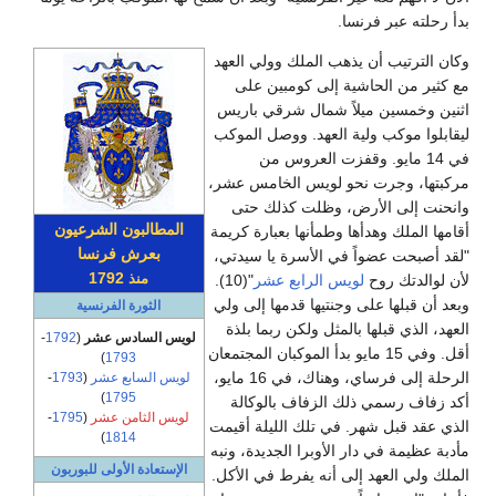
بدأ رحلته عبر فرنسا.
وكان الترتيب أن يذهب الملك وولي العهد
مع كثير من الحاشية إلى كومبين على
اثنين وخمسين ميلاً شمال شرقي باريس
ليقابلوا موكب ولية العهد. ووصل الموكب
في 14 مايو. وقفزت العروس من
مركبتها، وجرت نحو لويس الخامس عشر،
وانحنت إلى الأرض، وظلت كذلك حتى
المطالبون
الشرعيون
أقامها الملك وهدأها وطمأنها بعبارة كريمة
بعرش فرنسا
"لقد أصبحت عضواً في الأسرة يا سيدتي،
1792
منذ
لأن لوالدتك روح
لويس الرابع عشر
"(10).
وبعد أن قبلها على وجنتيها قدمها إلى ولي
الثورة الفرنسية
العهد، الذي قبلها بالمثل ولكن ربما بلذة
لويس السادس عشر
(
1792
-
أقل. وفي 15 مايو بدأ الموكبان المجتمعان
)
1793
الرحلة إلى فرساي، وهناك، في 16 مايو،
لويس السابع عشر
(
1793
-
)
1795
أكد زفاف رسمي ذلك الزفاف بالوكالة
لويس الثامن عشر
(
1795
-
الذي عقد قبل شهر. في تلك الليلة أقيمت
)
1814
مأدبة عظيمة في دار الأوبرا الجديدة، ونبه
الإستعادة الأولى للبوربون
الملك ولي العهد إلى أنه يفرط في الأكل.