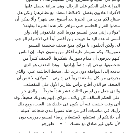
المرانة على الحكم على الرجال، وهي مرانة يحصل عليها
الأفراد العاديون بفضل الاختلاط المعتاد مع نظائرهم؛ ولكن هل
سيتاح لكم مزيد من الخبرة بعد أسبوع، بعد شهر؟ وألا يمكن أن
تتخذوا القرار الحاسم حتى تتوافر لكم هذه الخبرة البطيئة؟.
"مولاي، إنني مدين لمسيو موريبا الذي قلدتموني إياه، ولن
أنسى له هذه اليد ما حييت، ولن أقصر أبداً في الاحترام الواجب
له. ولكن أتعلمون يا مولاي مبلغ ضعف شخصية المسيو
دموريبا؟- وكم تسيطر عليه أفكار من يلتفون حوله. إن الناس
كلهم يعرفون أن مدام دموريبا، بتفكيرها الأضعف كثيراً من
شخصيتها، توحي إليه دائماً بإرادتها... وهذا الضعف هو الذي
يدفعه إلى الموافقة دون تردد على سخط الحاشية علي، والذي
يجردني من كل سلطة تقريباً في إدارتي... "مولاي، لا تنس أن
الضعف هو الذي أطاح برأس تشارلز الأول على المقصلة...
والذي جعل من لويس الثالث عشر عبداً متوجاً،... والذي جر
على الحكم السالف كل ويلاته.. مولاي، إنهم يعدونك ضعيفاً، وقد
أتى وقت خشيت فيه أن يكون في خلقك هذا العيب، ومع ذلك
رأيتك في مناسبات أكثر من هذه عسيراً تبدي شجاعة أصيلة...
أن جلالتكم لن تستطيع الاستسلام إرضاء لمسيو دموريب دون
لأن تكون غير صادق مع نفسك...".
»
– طورجو