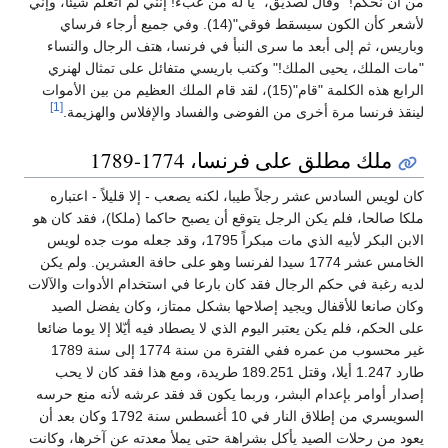
من أن نحكم!" وقال لصديق، "يا له من عبء! إنني لم أتعلم شيئاً، وإني
لأشعر كأن الكون سيسقط فوقي"(14). وفي جميع أرجاء فرساي
وباريس، ثم إلى أبعد ما سرى النبأ في فرنسا، هتف الرجال والنساء
"مات الملك، يحيى الملك!" وكتب باريسي متفائل على تمثال لهنري
الرابع هذه الكلمة "قام"(15)، لقد قام الملك العظيم من بين الأموات
[1]
لينقذ فرنسا مرة أخرى من الفوضى والفساد والإفلاس والهزيمة.
ملك مطلق على فرنسا، 1774-1789
كان لويس السادس عشر رجلاً طيبا، لكنه يصعب - إلا قليلاً - اعتباره
ملكا صالحا، فلم يكن الرجل يتوقع أن يصبح حاكما (ملكا)، فقد كان هو
الابن البكر لأبيه الذي مات مبكراً 1795، وقد جعله موت جده لويس
الخامس عشر 1774 سيدا لفرنسا وهو على حافة العشرين. ولم يكن
لديه رغبة في حكم الرجال فقد كان بارعا في استخدام الأدوات والآلات
وكان صانعا للأقفال ويجيد إصلاحها بشكل ممتاز، وكان يفضل الصيد
على الحكم، فلم يكن يعتبر اليوم الذي لا يصطاد فيه أيّلا إلا يوما ضائعا
غير محسوب من عمره ففي الفترة من سنة 1774 إلى سنة 1789
طارد 1.247 أيلا، وقتل 189.251 طريدة، ومع هذا فقد كان لا يحب
إصدار أوامر بإعدام البشر، وربما يكون قد فقد عرشه لأنه منع حرسه
السويسري من إطلاق النار في 10 أغسطس سنة 1792 وكان بعد أن
يعود من رحلات الصيد يأكل بشراهة حتى يملأ معدته عن آخرها، وكانت