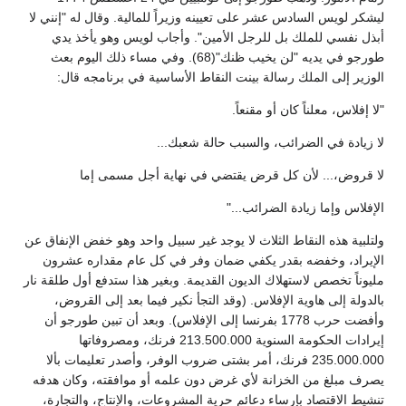
ليشكر لويس السادس عشر على تعيينه وزيراً للمالية. وقال له "إنني لا
أبذل نفسي للملك بل للرجل الأمين". وأجاب لويس وهو يأخذ يدي
طورجو في يديه "لن يخيب ظنك"(68). وفي مساء ذلك اليوم بعث
الوزير إلى الملك رسالة بينت النقاط الأساسية في برنامجه قال:
"لا إفلاس، معلناً كان أو مقنعاً.
لا زيادة في الضرائب، والسبب حالة شعبك...
لا قروض،... لأن كل قرض يقتضي في نهاية أجل مسمى إما
الإفلاس وإما زيادة الضرائب..."
ولتلبية هذه النقاط الثلاث لا يوجد غير سبيل واحد وهو خفض الإنفاق عن
الإيراد، وخفضه بقدر يكفي ضمان وفر في كل عام مقداره عشرون
مليوناً تخصص لاستهلاك الديون القديمة. وبغير هذا ستدفع أول طلقة نار
بالدولة إلى هاوية الإفلاس. (وقد التجأ نكير فيما بعد إلى القروض،
وأفضت حرب 1778 بفرنسا إلى الإفلاس). وبعد أن تبين طورجو أن
إيرادات الحكومة السنوية 213.500.000 فرنك، ومصروفاتها
235.000.000 فرنك، أمر بشتى ضروب الوفر، وأصدر تعليمات بألا
يصرف مبلغ من الخزانة لأي غرض دون علمه أو موافقته، وكان هدفه
تنشيط الاقتصاد بإرساء دعائم حرية المشروعات، والإنتاج، والتجارة،