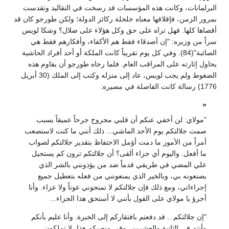
البرلمانات، وكانت هذه المؤسسات قد رسخت في التقاليد وتقدست
بمرور الزمن، فإقلاقها معناه خلخلة ركائز الدولة؛ ولكن طورجو كان قد
أقصاها كلها. فهل تراه على حق وكل هؤلاء على ضلال؟ وشكا لويس
سراً من وزيره: "إن أصدقاء فقط هم الأكفاء، وأفكارهم فقط هي
الصائبة"(84). وفي كل يوم تقريباً كانت الملكة أو أحد أفراد الحاشية
يحاول إثارته على المراقب العام. فلما رجاه طورجو أن يقاوم هذه
الضغوط ولم يجب لويس، عاد إلى منزله وكتب إلى الملك (30 أبريل
1776) رسالة كانت الفاصلة في مصيره:
«
"مولاي: لن أخفي عنكم أن قلبي مجروح جرحاً عميقاً بسبب
صمت جلالتكم يوم الأحد الماشي... ذلك أنني ما كنت لاستصعب
أمراً من الأمور ما دمت أؤمل الاحتفاظ بتقدير جلالتكم لصواب
ما أفعل. واليوم أي جزاء ألقى؟ أن جلالتكم ترون كم يستحيل
علي المضي في طريقي قدماً ضد من يؤذونني بالشر الذي
يصنعونه بي، وبالخير الذي يمنعونني من فعله بتعطيل جميع
إجراءاتي، ومع ذلك فإن جلالتكم لا تمنحوني عوناً ولا عزاء. وأنا
أجرؤ يا مولاي على القول بأنني لا أستحق هذا الجزاء...
"إن جلالتكم... قد دفعتم بافتقاركم إلى الخبرة. وأنا عليم بأنكم
وأنتم في الثانية والعشرين، وفي منصبكم هذا، لا تملكون