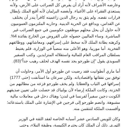
وعارضه الأشراف لأنه أراد أن يفرض كل الضرائب على الأرض، ولأنه
يستعدي الفقراء على الأغنياء. وأبغضه البرلمان لأنه أقنع الملك بإبطال
قرارات نقضه. ولم يثق به رجال الدين زاعمينه كافراً يندر أن يختلف
عن القداس، ويدافع عن الحرية الدينية. وحاربه الملتزمون العموميون
لأنه حاول أن يحل محلهم موظفون حكوميين في جمع الضرائب غير
المباشرة. وساء الماليين حصوله على القروض من الخارج بفائدة 4%.
وكرهته بطانة الملك لأنه سخط على إسرافهم، ومعاشاتهم، ووظائفهم
الفخرية. أما موريبا، وهو الأعلى منه منصباً في الوزارة، فلم يغتبط
بسلطان المراقب العام للمالية واستقلاله المتزايدين. وكتب السفير
السويدي يقول "إن طورجو يجد نفسه الهدف لحلف رهيب جداً"(83).
أما ماري أنطوانيت فقد رضيت عن طورجو أول الأمر، وحاولت أن
توفق بين نفقاتها واقتصادياته. ولكن سرعان ما استأنفت (حتى 1777)
إسرافها في الثياب والعطايا. ولم يخف طورجو فزعه من مطالبهم من
الخزنة، وكانت الملكة إرضاء لآن بولنياك قد حصلت على تعيين صديقهم
الكونت دجين سفيراً لفرنسا في لندن؛ وهناك دخل في معاملات مالية
مشبوهة. وانضم طورجو إلى فرجين في الإشارة على الملك باستدعائه؛
وأقسمت الملكة لتنتقمن منه.
وكان للويس السادس عشر أسبابه الخاصة لفقد الثقة في الوزير
الثوري. ذلك أن الملك كان يحترم الكنيسة، وطبقة النبلاء، وحتى