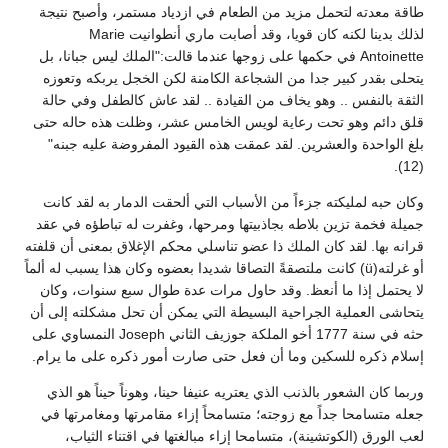
طاقة معدته لتحمل مزيد من الطعام في ازدياد مستمر، وأصبح نتيجة
لذلك بدينا لكنه كان قويا، وقد أصابت ماري أنطوانيت Marie
Antoinette في حكمها على زوجها عندما قالت:"الملك ليس جبانا، بل
يتحلى بقدر كبير جدا من الشجاعة الكامنة لكن الخجل يربكه وتعوزه
الثقة بالنفس .. وهو يخاف من القيادة .. لقد عاش كالطفل وفي حالة
قلق دائم وهو تحت رعاية لويس الخامس عشر، وظلت هذه حاله حتى
بلغ الواحدة والعشرين. لقد عمقت هذه القيود المفروضة عليه جبنه"
(12).
وكان حبه لمليكته جزءاً من الأسباب التي ألحقت الدمار به لقد كانت
جميلة فخمة تزين بلاطه بجاذبيتها ومرحها، وغفرت له تباطؤه في عقد
قرانه بها. لقد كان الملك ذا عضو تناسلي محكم الإغلاق بمعنى أن قلفته
أو غرلته(ü) كانت ملتصقةً التصاقا شديدا بعضوه وكان هذا يسبب له ألماً
لا يحتمل إذا ما أنعظ. وقد حاول مرات عدة طوال سبع سنوات، وكان
يتحاشى العملية الجراحية البسيطة التي يمكن أن تحل مشكلته إلى أن
حثه في سنة 1777 أخو الملكة جوزيف الثاني Joseph النمساوي على
إسلام ذكره للسكين وما أن فعل حتى صارت أمور ذكره على ما يرام.
وربما كان الشعور بالذنب الذي يعتريه عنيفا حينا، وهوناً حيناً هو الذي
جعله متسامحا جداً مع زوجته؛ متسامحاً إزاء مقامرتها ومغامرتها في
لعب الورق (الكوتشينة)، متسامحا إزاء مبالغتها في اقتناء الثياب،