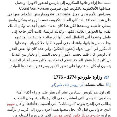
متسامحا إزاء رحلاتها المتكررة إلى باريس لحضور الأوبرا، وتحمل
صداقتها الأفلاطونية بالكونت فون فيرسن Count Von Fersen
وصداقتها للأميرة دى لامبل de Lamballe وممارستها السِّحاق معها في
ظل هذه الصداقة. لقد كان الملك بتكريسه نفسه لزوجته بشكل واضح
يسلي حاشيته ويسعدها لكن هذا كان مدعاة لخجل أجداده. وكان الملك
يقدم لها الجواهر الغالية، لكنها - وكذلك فرنسا- كانت أكثر حاجة إلى
طفل. وعندما أتى الأطفال أثبتت أنها أم صالحة وانشغلت بمتاعبهم
وقللت من غلوائها، واعتدلت في أمورها كلها خلا كبريائها، وتدخلها
المتكرر في أمور الدولة (شئون الحكم)، وفي هذه كان لها بعض العذر
لأن لويس كان قلما يحسم الأمور أو يحدد المسار أو يختار بين البدائل
بل كان غالباً ينتظر الملكة لتنظم له تفكيره، وكان بعض أفراد الحاشية
يتمنون لو كان له قدرتها على تقدير الأمور بسرعة واستعدادها للقيادة.
وزارة طورجو 1774 - 1776
مقالة مفصلة
:
آن روبير جاك طورگو
كان اول هم للويس السادس عشر أن يعثر على وزراء أكفاء أمناء
يصلحون الفوضى التي استشرت في الإدارة والملية. وكان الشعب
يطالب في إلحاح بعودة "البرلمانات" التي أقصبت، فأعادها، وأقال
موبيو
الذي حاول من قبل لأن يحل محلها هيئة أخرى، ورد إلى فرساي لرآسة
وزارته
جان-فردريك فلبو، كونت موريبا
، الذي كان وزيراً للدولة من