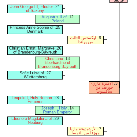
فرنسا
John George III, Elector
24.
of Saxony
Augustus II of
12.
Poland
25. Princess Anne Sophie of
Denmark
6.
اوگستس الثالث
من پولندا
26. Christian Ernst, Margrave
of Brandenburg-Bayreuth
Christiane
13.
Eberhardine of
Brandenburg-Bayreuth
27. Sofie Luise of
Württemberg
3.
الأميرة ماري-
جوزيف من
ساكسونيا
Leopold I, Holy Roman
28.
Emperor
Joseph I, Holy
14.
Roman Emperor
Eleonore-Magdalena of
29.
Neuburg
7.
الأرشيدوقة ماريا
جوزفا من النمسا