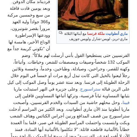
فرديناند مكان الدوفن.
وبعد يومين قادت قافلة
من سبع وخمسين مركبة
و366 جواداً ولية العهد
مروراً بقصر شونبرون،
ماري أنطوانيت
ملكة فرنسا
مع أبنائها الثلاثة
وودعتها الإمبراطورة
ماري-تريز، لويس-شارل ولويس جوزيف
الوداع الأخير، هامسة لها
أن "تكوني كريمة جداً مع
الفرنسيين حتى يستطيعوا القول بأنني أرسلت لهم ملاكاً". وضم
الموكب 132 شخصاً-وصيفات ومصصفات للشعر، وخياطات. وأتباعاً،
وكهنة للقصر، وجراحين، وصيادلة، وطباخين، وخدماً، وخمسة وثلاثين
رجلاً ليعنوا بالخيل التي كانت تبدل أربع مرات أو خمساً في اليوم خلال
الرحلة الطويلة إلى فرنسا. وبعد ستة عشر يوماً وصل الموكب إلى كيل
على الرين قبالة
ستراسبورج
. وعلى جزيرة في النهر استبدلت ماريا
بثيابها النمساوية ثياباً فرنسية، وتركها أتباعها النمساويين قافلين إلى
فيينا
، وحل محلهم حاشية من السيدات والخدم الفرنسيين، وأصبحت
ماريا أنطونيا منذ الآن ماري أنطوانيت. وبعد الكثير من المراسم أدخلت
ستراسبورج بين قصف المدافع ورنين أجراس الكنائس وهتاف الشعب
وبكت وابتسمت واحتملت المراسم الطويلة في صبر، فلما بدأ العمدة
خطاباً بالألمانية قاطعته قائلة: "لا تتكلموا بالألمانية أيها السادة، فمنذ
الآن لا أفهم لغة غير الفرنسية" وبعد أن سمح لها الموكب بالراحة يوماً