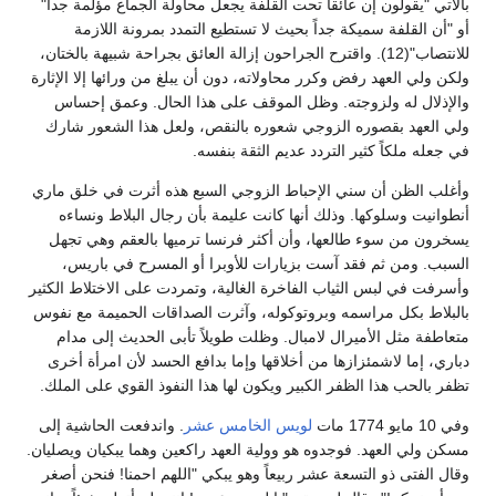
بالآتي "يقولون إن عائقاً تحت القلفة يجعل محاولة الجماع مؤلمة جداً"
أو "أن القلفة سميكة جداً بحيث لا تستطيع التمدد بمرونة اللازمة
للانتصاب"(12). واقترح الجراحون إزالة العائق بجراحة شبيهة بالختان،
ولكن ولي العهد رفض وكرر محاولاته، دون أن يبلغ من ورائها إلا الإثارة
والإذلال له ولزوجته. وظل الموقف على هذا الحال. وعمق إحساس
ولي العهد بقصوره الزوجي شعوره بالنقص، ولعل هذا الشعور شارك
في جعله ملكاً كثير التردد عديم الثقة بنفسه.
وأغلب الظن أن سني الإحباط الزوجي السبع هذه أثرت في خلق ماري
أنطوانيت وسلوكها. وذلك أنها كانت عليمة بأن رجال البلاط ونساءه
يسخرون من سوء طالعها، وأن أكثر فرنسا ترميها بالعقم وهي تجهل
السبب. ومن ثم فقد آست بزيارات للأوبرا أو المسرح في باريس،
وأسرفت في لبس الثياب الفاخرة الغالية، وتمردت على الاختلاط الكثير
بالبلاط بكل مراسمه وبروتوكوله، وآثرت الصداقات الحميمة مع نفوس
متعاطفة مثل الأميرال لامبال. وظلت طويلاً تأبى الحديث إلى مدام
دباري، إما لاشمئزازها من أخلاقها وإما بدافع الحسد لأن امرأة أخرى
تظفر بالحب هذا الظفر الكبير ويكون لها هذا النفوذ القوي على الملك.
وفي 10 مايو 1774 مات
لويس الخامس عشر
. واندفعت الحاشية إلى
مسكن ولي العهد. فوجدوه هو وولية العهد راكعين وهما يبكيان ويصليان.
وقال الفتى ذو التسعة عشر ربيعاً وهو يبكي "اللهم احمنا! فنحن أصغر