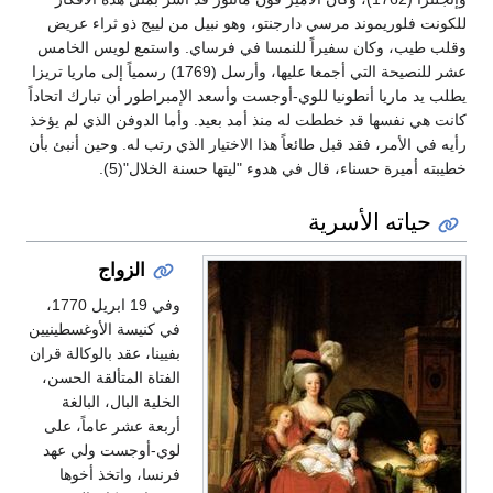
للكونت فلوريموند مرسي دارجنتو، وهو نبيل من لييج ذو ثراء عريض
وقلب طيب، وكان سفيراً للنمسا في فرساي. واستمع لويس الخامس
عشر للنصيحة التي أجمعا عليها، وأرسل (1769) رسمياً إلى ماريا تريزا
يطلب يد ماريا أنطونيا للوي-أوجست وأسعد الإمبراطور أن تبارك اتحاداً
كانت هي نفسها قد خططت له منذ أمد بعيد. وأما الدوفن الذي لم يؤخذ
رأيه في الأمر، فقد قبل طائعاً هذا الاختيار الذي رتب له. وحين أنبئ بأن
خطيبته أميرة حسناء، قال في هدوء "ليتها حسنة الخلال"(5).
حياته الأسرية
الزواج
وفي 19 ابريل 1770،
في كنيسة الأوغسطينيين
بفيينا، عقد بالوكالة قران
الفتاة المتألقة الحسن،
الخلية البال، البالغة
أربعة عشر عاماً، على
لوي-أوجست ولي عهد
فرنسا، واتخذ أخوها