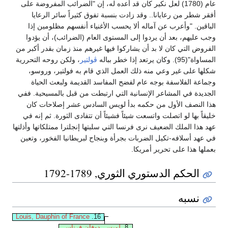
عام (1780) لعل نكير كان قد أعده له، إن "الضرائب المفروضة على
أفقر شطر من رعايانا.. وقد زادت بنسبة تفوق كثيراً سائر الرعايا
الباقين. "وأعرب عن آماله ألا يحسب الأغنياء أنفسهم مظلومين إذا
وجب عليهم، بعد أن يردوا إلى المستوى العام (الضرائب)، أن يؤدوا
الفروض التي كان لا بد أن يشاركوا فيها غيرهم منذ زمان بقدر أكبر من
المساواة"(95). وكان يرتعد إذا خطر بباله
ڤولتير
، ولكن روحه التحررية
شكلها على غير وعي منه ذلك العمل الذي قام به فولتير، وروسو،
وجماعة الفلاسفة بوجه عام لفضح المفاسد القديمة ولبعث الحياة
الجديدة في المشاعر الإنسانية التي ارتبطت من قبل بالمسيحية. ففي
هذا النصف الأول من حكمه بدأ لويس السادس عشر إصلاحات كان
خليقاً بها لو اتصلت واتسعت شيئاً فشيئاً أن تتفادى الثورة. ثم إنه في
عهد هذا الملك الضعيف نرى فرنسا التي سلبتها إنجلترا ممتلكاتها وأذلتها
في عهد أسلافه-تكيل الضربات بجرأة وبنجاح لبريطانيا الفخور، وتعين
بعملها هذا على تحرير أمريكا.
الحكم الدستوري الثوري, 1789-1792
نسبه
Louis, Dauphin of France
16.
8.
لويس، دوفان فرناس