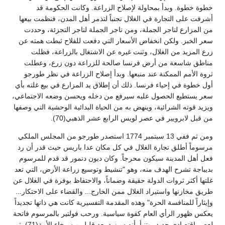
خطوة خطوة. وبدأ بمحاولة لإصلاح الزراعة. وكانت الحكومة قد
أشرفت على التجارة في الغلال تجنباً لتذمر أهل المدن، فنظمت بيعها
من المزارع لتاجر الجملة، ومن تاجر الجملة لتاجر التجزئة، وحددت
سعر الخبز. ولكن انخفاض الأسعار التي دفعت للفلاح ثبطت همته عن
زرع المزيد من الغلال، وثنت غيره عن الاشتغال بالزراعة، فظلت
مناطق شاسعة من أرض فرنسا صالحة للزراعة دون زرع، وعطلت
ثروة الأمم الممكنة عند منبعها. وبدأ إصلاح الزراعة في نظر طورجو
أول خطوة في إحياء فرنسا. ذلك أن إطلاق يد المزارع في بيع غلته بأي
سعر يستطيع الحصول عليه سيرفع من دخله ويحسن وضعه الاجتماعي،
ويزيد قوته الشرائية، وينهض به من الحياة البدائية الوحشية التي وصفها
من قبل لابرويير في عصر لويس الرابع عشر الذهبي(70).
ومن ثم ففي 13 سبتمبر 1774 استصدر طورجو من المجلس الملكي
مرسوماً أطلق تجارة الغلال في كل مكان عدا باريس حيث قدر أن رد
فعل أهل المدينة سيكون محرجاً. وكان ديون دنمور قد قدم للمرسوم
بديباجة تشرح الهدف منه، وهو "تنشيط وتوسيع زراعة الأرض، التي تعد
غلتها أكثر ثروات الدولة حقيقة وضماناً، والاحتفاظ بوفرة في الغلال عن
طريق مخازنها واستيراد الغلال ممن الخارج... والقضاء على الاحتكار...
وإيثاراً للمنافسة الحرة" وهذه المقدمة التفسيرية كانت هي ذاتها تجديداً
يعكس ظهور الرأي العام كقوة سياسية. ورحب فولتير بالمرسوم فاتحة
لعصر اقتصادي جديد، وتنبأ بأنه سيزيد بعد قليل من رخاء الأمة(71). ثم