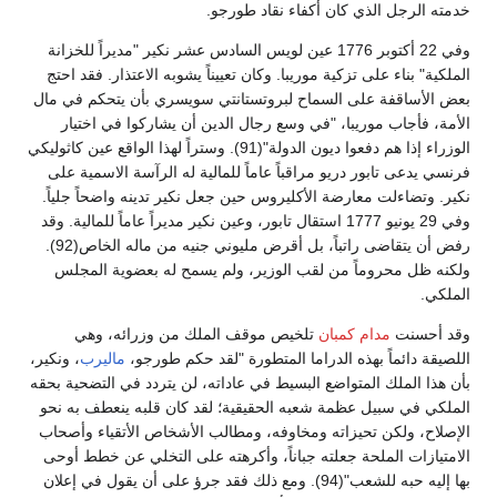
خدمته الرجل الذي كان أكفاء نقاد طورجو.
وفي 22 أكتوبر 1776 عين لويس السادس عشر نكير "مديراً للخزانة
الملكية" بناء على تزكية موريبا. وكان تعييناً يشوبه الاعتذار. فقد احتج
بعض الأساقفة على السماح لبروتستانتي سويسري بأن يتحكم في مال
الأمة، فأجاب موريبا، "في وسع رجال الدين أن يشاركوا في اختيار
الوزراء إذا هم دفعوا ديون الدولة"(91). وستراً لهذا الواقع عين كاثوليكي
فرنسي يدعى تابور دريو مراقباً عاماً للمالية له الرآسة الاسمية على
نكير. وتضاءلت معارضة الأكليروس حين جعل نكير تدينه واضحاً جلياً.
وفي 29 يونيو 1777 استقال تابور، وعين نكير مديراً عاماً للمالية. وقد
رفض أن يتقاضى راتباً، بل أقرض مليوني جنيه من ماله الخاص(92).
ولكنه ظل محروماً من لقب الوزير، ولم يسمح له بعضوية المجلس
الملكي.
وقد أحسنت
مدام كمبان
تلخيص موقف الملك من وزرائه، وهي
اللصيقة دائماً بهذه الدراما المتطورة "لقد حكم طورجو،
ماليرب
، ونكير،
بأن هذا الملك المتواضع البسيط في عاداته، لن يتردد في التضحية بحقه
الملكي في سبيل عظمة شعبه الحقيقية؛ لقد كان قلبه ينعطف به نحو
الإصلاح، ولكن تحيزاته ومخاوفه، ومطالب الأشخاص الأتقياء وأصحاب
الامتيازات الملحة جعلته جباناً، وأكرهته على التخلي عن خطط أوحى
بها إليه حبه للشعب"(94). ومع ذلك فقد جرؤ على أن يقول في إعلان