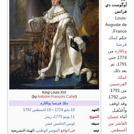
أوگوست دي
فرانس
Louis-
Auguste de
France،
حكم
كملك
فرنسا
وناڤاره
من
1774 حتى
1791، ثم
بعد ذلك
كملك
الفرنسيين
من 1791
King Louis XVI
)
Antoine-François Callet
(by
حتى 1792.
وقد اوقف
ملك فرنسا وناڤاره
واُعتـُقـِل
العهد
10 مايو
1774
–
10 أغسطس
1792
أثناء
عصيان
التتويج
11 يونيو
1775
،
ريمز
العاشر من
سبقه
لويس الخامس عشر
أغسطس
تبعه
في الواقع
المؤتمر الوطني
، الهيئة التشريعية