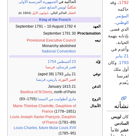
الحاكمة في
الجمهورية الفرنسية الأولى
1792
، وقد
شكلياً
لويس السابع عشر
حاكمه
العاهل
الحاكم التالي:
ناپوليون الأول
(in 1804)
المؤتمر
King of the French
الوطني
،
العهد
4 September 1791 –
10 August 1792
الذي قضى
30 September 1791
Proclamation
بإذنابه بتهمة
تبعه
Provisional Executive Council
الخيانة،
Monarchy abolished
واُعدِم في
National Convention
21 يناير
وُلِد
23 أغسطس
1754
1793
. وكان
قصر ڤرساي
،
فرنسا
أول ملك
توفي
21 يناير 1793
(aged 38)
لفرنسا
قصر الثورة
،
پاريس
،
فرنسا
يـُعدم.
الدفن
21 January 1815
Basilica of St Denis
, north of Paris
الزوج
ماري أنطوانيت من النمسا
(1755–93)
نشأته
الأنجال
Marie-Thérèse-Charlotte, Dauphine of
France
(1778–1851)
كان
لويس
Louis-Joseph-Xavier-François, Dauphin
of France
(1781–89)
السادس
Louis-Charles, future titular Louis XVII
عشر
غلاماً
(1785–95)