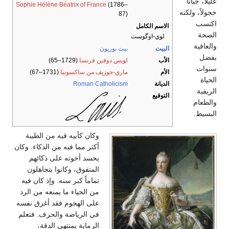
عليلاً، جباناً
Sophie Hélène Béatrix of France
(1786–
خجولاً، ولكنه
87)
اكتسب
الاسم الكامل
الصحة
لوي-اوگوست
والعافية
البيت
بيت بوربون
بفضل
الأب
لويس دوفين فرنسا
(1729–65)
سنوات
الأم
ماري-جوزيف من ساكسونيا
(1731–67)
الحياة
الديانة
Roman Catholicism
الريفية
التوقيع
والطعام
البسيط.
وكان كأبيه فيه من الطيبة
أكثر مما فيه من الذكاء. وكان
يحسد أخوته على ذكائهم
المتفوق، وكانوا يتجاهلون
تماماً كبر سنه. وإذ كان فيه
من الحياء ما يمنعه من الرد
على الهجوم فقد أغرق نفسه
في الرياضة والحرف. فتعلم
الرماية بمنتهى الدقة،