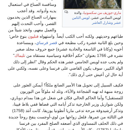
ومنافسة الصناع في استعمال
يديه وأدواته. وقد أعجب
ماري-جوزيف من سكسونيا
، والدة
بمهارات الصناع الذين يخدمون
لويس السادس عشر،
لويس الثامن
عشر
وشارل العاشر
القصر، وأحب التحدث إليهم
والعمل معهم، واتخذ شيئاً من
طباعهم وحديثهم. ولكنه أحب الكتب أيضاً. واستهواه
فنليون
بنوع خاص؛
وحين بلغ الثانية عشرة ركب مطبعة في
قصر فرساي
، وبمساعدة
أخويه (وكانا في التاسعة والحادية عشرة) جمع حروف مجلد صغير
نشره في 1766 بعنوان "حكم أخلاقية وسياسية مستقاه من
تليماك
"
ولم يحب جده لويس الخامس عشر هذه الحكم وقال "انظر إلى ذلك
الولد الكبير، سوف يكون القاضي على فرنسا وعلى نفسه، ولكني على
أية حال لن أعيش حتى أرى ذلك".
فكيف السبيل إلى تحويل هذا الأمير الصانع ملكاً؟ أيمكن العثور على
زوجة منبهة له تهبه الشجاعة والأباء، وتلد له ملوكاً من البوربون
للمستقبل؟ وأما الحاكم الحالي فكان في شغل عن هذا بمدام دوباري،
ولكن شوازيل وزير الخارجية تذكر أيامه التي قضاها قفي بلاط فيينا،
وتذكر أرشيدوقة مرحة تدعى ماريا أنطونيا يوزيفا، كانت آنئذ (1758)
في الثالثة من عمرها، فلعل زواجها من لوي-أوجست ينفخ روحاً جديدة
في ذلك الحلف النمساوي الذي أضعفه الصلح المفرد بين فرنسا
وإنجلترا (1762)، وكان الأمير فون مانتور قد أسر بمثل هذه الأفكار