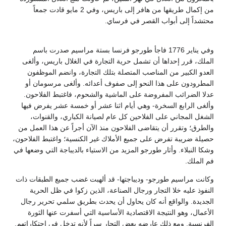
من إكمال طريقها من هافر إلى باريس، وفي 2 مايو قادت جمعاً
محتشداً إلى أبواب القصر في فرساي.
وفي يناير 1776 فاجأ طورجو فرنسا بستة مراسيم صدرت باسم
الملك، قرر إحداها أن تشمل حرية التجارة في الغلال باريس، وألغى
العدو الكبير من المناصب المتصلة بتلك التجارة، وانضم الموظفون
المطرودون على هذا النحو إلى صفوف أعدائه. وألغى مرسومان أو
عدلا الضرائب المفروضة على الماشية والشحوم، فاغتبط الفلاحون.
وألغى الرابع السخرة- وهي أيام اثنا عشر أو خمسة عشر يفرض فيها
الشغل المجاني على الفلاحين كل عام لصيانة الكباري، والقنوات،
والطرق؛ وتقرر أن يتقاضى الفلاحون منذ الآن أجراً عن هذا العمل من
حصيلة ضريبة تفرض على جميع الأملاك غير الكنسية؛ واغتبط الفلاحون،
وشكا النبلاء. وأثار طورجو المزيد من الاستياء بالديباجة التي وضعها في
فم الملك.
وكانت مراسيم طورجو- وديباجتها- قد ألهبت غضب جميع الطبقات ذات
النفوذ عليه خلا التجار ورجال الصناعة، الذين زكوا في ظل الحرية
الجديدة. والواقع أنه كان يحاول أن يحدث بطريق سلمي تحرير رجال
الأعمال، وهو النتيجة الاقتصادية الأساسية التي أسفرت عنها الثورة
الفرنسية. ومع ذلك عارضه بعض التجار سراً لأنه تدخل في احتكاراتهم.