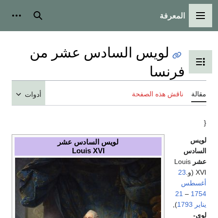
المعرفة
القائمة الرئيسية
بحث
أدوات
لويس السادس عشر من
تبديل عرض جدول المحتويات
فرنسا
مقالة
ناقش هذه الصفحة
أدوات
{
لويس
لويس السادس عشر
Louis XVI
السادس
عشر
Louis
XVI (و.
23
أغسطس
21
–
1754
يناير
1793
),
لوي-