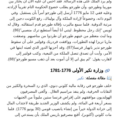
ولم يرد الملك على هذه الرسالة. فقد أحس أن عليه الآن أن يختار بين
موريبا وطورجو، وأن طورجو يطلب خضوع الحكومة التام تقريباً لإرادته.
وعليه ففي 12 مايو 1776 أرسل إلى طورجو أمراً بأن يستقبل. وفي
اليوم ذاته، وخضوعاً لإرادة الملكة وآل بوليناك، رفع الكونت دجين إلى
مرتبة الدوقية. فلما سمع ماليرب بإقالة طورجو قدم استقالته. وقال له
لويس "إنك رجل محظوظ. ليتني أنا أيضاً أستطيع ترك منصبي"(86).
وما لبث معظم من عينهم طورجو أن طردوا من مناصبهم. وصعقت
ماريا تريزا لهذه التطورات، ووافقت فردريك وفولتير على أن سقوط
طورجو نذير بانهيار فرنسا(87)، وقد أحزنها الدور الذي لعبته ابنتها في
الأمر، وأبت أن تصدق تنصل الملكة من التبعية، وكتب فولتير إلى
لاهارب يقول: "لم يبق لي إلا أن أموت بعد أن ذهب مسيو طورجو"(88).
وزارة نكير الأولى 1776-1781
مقالة مفصلة
:
نكير
خلف طورجو في رقابة مالية كلوني دنوي، الذي رد السخرة والكثير من
النقابات الحرفية، ولم ينفذ مراسيم الغلال.. وألغى المصرفيون
الهولنديون موافقتهم على إقراض فرنسا ستين مليوناً من الجنيهات
بسعر أربعة في المائة، ولم يكشف الوزير الجديد طريقة لاجتذاب المال
إلى خزانة الدولة خيراً من إنشاء يانصيب قومي (30 يونيو 1776). فلما
مات كلوني (أكتوبر)، أقنع مصرفيو باريس الملك بأن يستدعي إلى