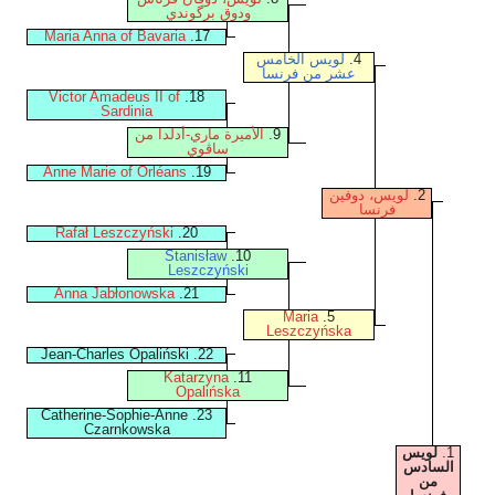
ودوق برگوندي
Maria Anna of Bavaria
17.
4.
لويس الخامس
عشر من فرنسا
Victor Amadeus II of
18.
Sardinia
9.
الأميرة ماري-أدلدا من
ساڤوي
Anne Marie of Orléans
19.
2.
لويس، دوفين
فرنسا
Rafał Leszczyński
20.
Stanisław
10.
Leszczyński
Anna Jabłonowska
21.
Maria
5.
Leszczyńska
22. Jean-Charles Opaliński
Katarzyna
11.
Opalińska
23. Catherine-Sophie-Anne
Czarnkowska
1.
لويس
السادس
من