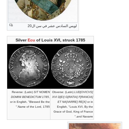
لويس السادس عشر في سن ال20
Silver
Ecu
of Louis XVI, struck 1785
Reverse: (Latin)
SIT NOMEN
Obverse: (Latin)
LUD[OVICVS]
DOMINI BENEDICTUM 1785
,
XVI D[EI] G[RATIA] F[RANCIA]
or in English, "Blessed Be the
ET NA[VARRE] RE[X]
or in
Name of the Lord, 1785."
English, "Louis XVI, By the
Grace of God, King of France
and Navarre."