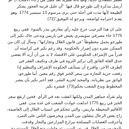
أرسل مذكرة إلى طورجو قال فيها: "أن عليل فرنيه العجوز يشكر
الطبيعة لأنها مدت في أجله حتى يرى مرسوم 13 سبتمبر 1774. وهو
يقدم احترامه لواضعه، ويرجو له التوفيق"(72).
على ان هذا الترحيب خرج عليه رأي معارض ينذر بالسوء. ففي ربيع
1775 جاء مصرفي سويسري يعيش في باريس ويدعى جاك نكير إلى
طورجو يحمل مخطوطاً "عن قانون الغلال وتجاراتها"، وسأل إن كان من
الممكن نشره دون إضرار بالحكومة. وقد زعم نكير في كراسته أن
قدراً من الإشراف الحكومي على الاقتصاد لا بد من أن أريد ألا يفضي
حذق القلة الفائق إلى تركيز الثروة في طرف وتكثيف الفقر في
الطرف الآخر، واقترح أن تستأنف الحكومة الإشراف والتنظيم إذا
رفعت حرية التجارة من سعر الخبز فوق رقم معين. أما طورجو،
الواثق من نظرياته، والمحبذ لحرية النشر، فقد أخبر نكير بأن ينشر
المخطوط ويدع الشعب يحكم(73). فنشره نكير.
ولم تقرأه جماهير المدن ولكنها اتفقت نعه في الرأي. فحين ارتفع سعر
الخبز في ربيع 1775 اندلعت حوادث الشغب في عدة مدن. ففي
الأقاليم المحيطة بباريس، والتي تتحكم في انسياب الغلال إلى العاصمة،
راح بعض الرجال يتنقلون بين المدن ويحرضون الناس على التمرد.
وأحرقت العصابات المسلحة مزارع المزارعين والتجار وقذفت
بالمخزون من الغلال في نهر السين، ثم حاولت منع الغلال المستوردة