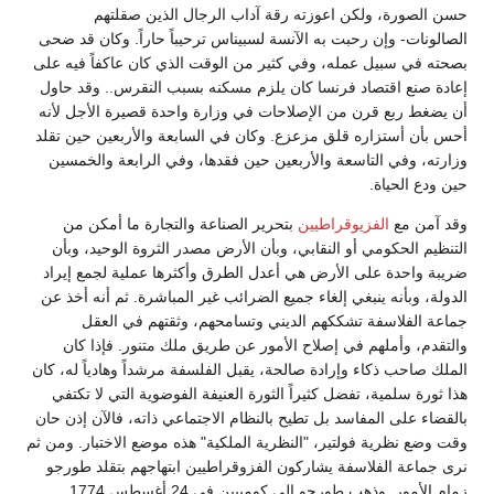
حسن الصورة، ولكن اعوزته رقة آداب الرجال الذين صقلتهم
الصالونات- وإن رحبت به الآنسة لسبيناس ترحيباً حاراً. وكان قد ضحى
بصحته في سبيل عمله، وفي كثير من الوقت الذي كان عاكفاً فيه على
إعادة صنع اقتصاد فرنسا كان يلزم مسكنه بسبب النقرس.. وقد حاول
أن يضغط ربع قرن من الإصلاحات في وزارة واحدة قصيرة الأجل لأنه
أحس بأن أستزاره قلق مزعزع. وكان في السابعة والأربعين حين تقلد
وزارته، وفي التاسعة والأربعين حين فقدها، وفي الرابعة والخمسين
حين ودع الحياة.
وقد آمن مع
الفزيوقراطيين
بتحرير الصناعة والتجارة ما أمكن من
التنظيم الحكومي أو النقابي، وبأن الأرض مصدر الثروة الوحيد، وبأن
ضريبة واحدة على الأرض هي أعدل الطرق وأكثرها عملية لجمع إيراد
الدولة، وبأنه ينبغي إلغاء جميع الضرائب غير المباشرة. ثم أنه أخذ عن
جماعة الفلاسفة تشككهم الديني وتسامحهم، وثقتهم في العقل
والتقدم، وأملهم في إصلاح الأمور عن طريق ملك متنور. فإذا كان
الملك صاحب ذكاء وإرادة صالحة، يقبل الفلسفة مرشداً وهادياً له، كان
هذا ثورة سلمية، تفضل كثيراً الثورة العنيفة الفوضوية التي لا تكتفي
بالقضاء على المفاسد بل تطيح بالنظام الاجتماعي ذاته، فالآن إذن حان
وقت وضع نظرية فولتير، "النظرية الملكية" هذه موضع الاختبار. ومن ثم
نرى جماعة الفلاسفة يشاركون الفزوقراطيين ابتهاجهم بتقلد طورجو
زمام الأمور. وذهب طورجو إلى كومبيين في 24 أغسطس 1774