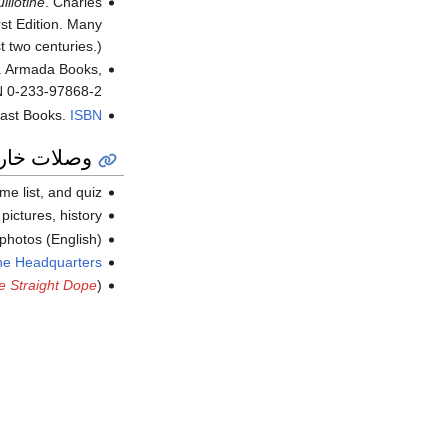
llotine
. Charles
st Edition. Many
t two centuries.)
. Armada Books,
 0-233-97868-2.
last Books.
ISBN
وصلات خار
me list, and quiz.
pictures, history.
e photos (English)
ine Headquarters"
e Straight Dope
)