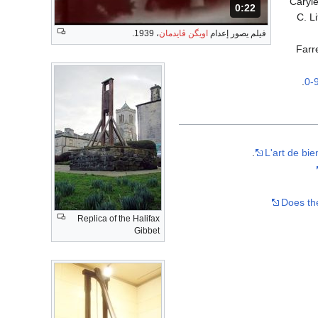
Caryl
0:22
المدة: 22 ثانية.
C. L
فيلم يصور إعدام
اويگن ڤايدمان
، 1939.
Farr
.
0-
L'art de bi
Does the
Replica of the Halifax
Gibbet