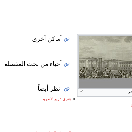
أماكن أخرى
أحياء من تحت المقصلة
انظر أيضاً
شر
هنري دزير لاندرو