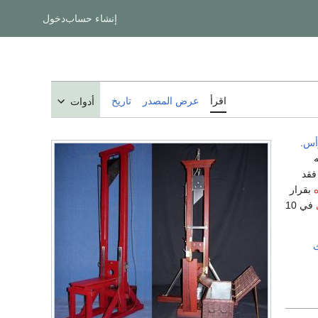
إنشاء حساب
دخول
اقرأ
عرض المصدر
تاريخ
أدوات
أس
.
فقد
ه
بقرار
في 10
ث