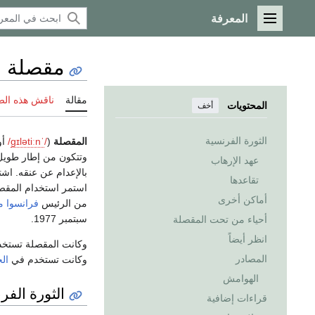
المعرفة
القائمة الرئيسية
مقصلة
مقالة
ناقش هذه ال
المحتويات
أخف
الثورة الفرنسية
المقصلة
(
/
ˈ
n
iː
t
ə
l
ɪ
ɡ
/
أو
وتتكون من إطار طوي
عهد الإرهاب
بالإعدام عن عنقه. اش
تقاعدها
استمر استخدام المقصل
أماكن أخرى
من الرئيس
فرانسوا م
سبتمبر 1977.
أحياء من تحت المقصلة
انظر أيضاً
وكانت المقصلة تستخدم 
المصادر
وكانت تستخدم في
الج
الهوامش
الثورة الفر
قراءات إضافية