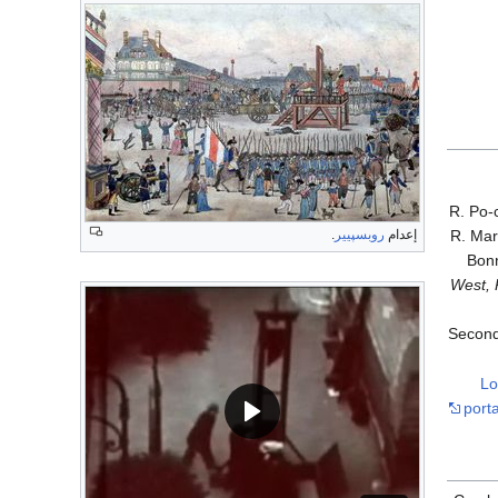
R. Po-
R. Mar
إعدام
روبسپيير
.
Bonn
West, 
Second
Lo
porta