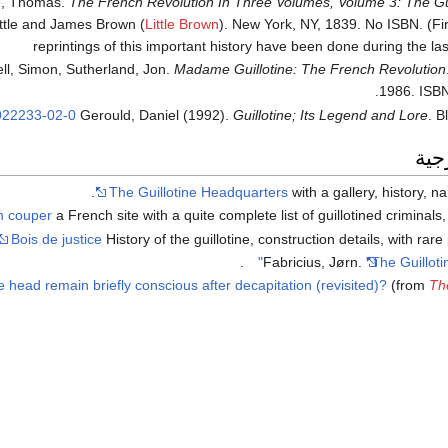
e, Thomas.
The French Revolution In Three Volumes, Volume 3: The Gui
ittle and James Brown (
Little Brown
). New York, NY, 1839. No ISBN. (Fir
reprintings of this important history have been done during the las
ell, Simon, Sutherland, Jon.
Madame Guillotine: The French Revolution
1986. ISBN
922233-02-0
Gerould, Daniel (1992).
Guillotine; Its Legend and Lore
. B
جية
The Guillotine Headquarters
with a gallery, history, na
en couper
a French site with a quite complete list of guillotined criminals, 
Bois de justice
History of the guillotine, construction details, with rar
.
Fabricius, Jørn.
"The Guillot
 head remain briefly conscious after decapitation (revisited)?
(from
Th