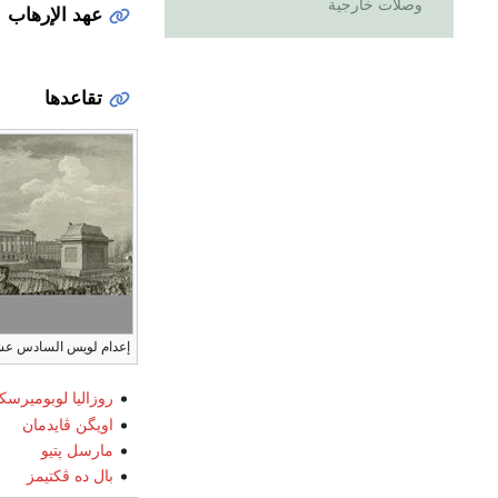
وصلات خارجية
عهد الإرهاب
تقاعدها
إعدام لويس السادس ع
روزاليا لوبوميرسكا
اويگن ڤايدمان
مارسل پتيو
بال ده ڤكتيمز