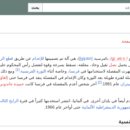
بحث
صفحة
/
ˈ
n
iː
t
ə
.
iː
ɡ
/
;
[ɡijɔtin]
)، هي آلة تم تصميمها
للإعدام
عن طريق
قطع الر
بالفرنسية:
ل يحمل
نصل
ثقيل وحاد، معلقة، تسقط بسرعة وقوة لتفصل رأس المحكوم عليه
[1]
تهرت المقصلة لاستخدامها في
فرنسا
، وخاصة أثناء
الثورة الفرنسية
.
ومع ذلك 
ة لفترة طويلة بعد الثورة وكان الإعدام في المقصلة ينفذ في فرنسا حتى
إلغاؤ
[2]
يتران
عام 1981.
آخر شخص أعدم بالمقصلة في فرنسا كانت
حميدة جاندوبي
أيضاً في بلدان أخرى. في ألمانيا، انتشر استخدمها كثيراً في فترة
الرايخ الثال
مهورية الديمقراطية الألمانية
حتى أواخر عام 1966.
نسية