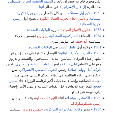
على هجوم قام به عنصران تابعان
للجبهة الشعبية لتحرير فلسطين
ضد طائرة
إل عال
الإسرائيلية
في مطار
أثينا
.
1972
-
كيم إيل-سونگ
، الذي كان بالفعل
رئيس وزراء كوريا
الشمالية
والأمين العام لحزب العمال الكوري
، يصبح أول
رئيس
لكوريا الشمالية
.
1973
-
قانون الأنواع المهددة
تمرره
الولايات المتحدة
.
1974
- الجماعة
الماركسية
السنغالية
رينو-ريو
تؤسس الحركة
السياسية
أند-جيف
في مؤتمر سري.
1981
- ولادة أول
طفل أنابيب
في
الولايات المتحدة
.
1985
-
الحرب الأهلية اللبنانية
: التوصل لاتفاقية في دمشق يوقع
عليها زعماء الفرقاء اللبنانيين الثلاثة: المسيحيون والشيعة والدروز.
وقع على الاتفاق
إيلي حبيقة
رئيس
القوات اللبنانية
ونبيه بري
رئيس
حركة أمل
ووليد جنبلاط
رئيس
الحزب التقدمي الاشتراكي
. نص
الاتفاق على إلغاء الطائفية في نظام الحكم اللبناني وعلى مبدأ
القيادة الجماعية وإعطاء صلاحيات أكبر لرئاسة الوزراء. قاد
سمير
جعجع
المعارضة للاتفاق داخل القوات اللبنانية وانتهى الأمر بإقصاء
إيلي حبيقة عن قيادتها.
1989
-
ألكسندر دوبتشك
، أثناء
الثورة المخملية
، ينتخبة البرلمان
رئيس تشيكوسلوڤاكيا
.
1994
- مدير
وكالة المخابرات المركزية
،
جيمس وولزي
، يستقيل