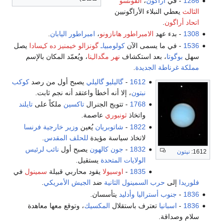
1286
- في
أراگون
،
ألفونسو
الثالث
يعطي النبلاء الأراگونيين
اتحاد أراگون
.
1308
- بدء عهد
الامبراطور هانازونو
،
امبراطور اليابان
.
1536
- في ما يسمى الآن
كولومبياـ
گونزالو خيمنيز ده كـِسادا
يصل
سهل
بوگوتا
، بعد استكشاف
نهر مگدالـِنا
، ويُعمّد المكان بالإسم
مملكة غرناطة الجديدة
.
1612
-
گاليليو گاليلي
يصبح أول من رصد
كوكب
نبتون
، إلا أنه أخطأ واعتقد أنه نجم ثابت.
1768
- تتويج الجنرال
تاكسين
ملكاً على
تايلند
واتخاذ
ثونبوري
عاصمة.
1822
-
شاتوبريان
يُعين
وزير خارجية فرنسا
لاتخاذ سياسة مؤيدة
للحلف المقدس
.
1832
-
جون كالهون
يصبح أول
نائب لرئيس
1612:
نپتون
الولايات المتحدة
يستقيل.
1835
-
اوسيولا
يقود محاربي قبيلة
سمينول
في
فلوريدا
إلى
حرب السمينول الثانية
ضد
الجيش الأمريكي
.
1836
-
جنوب أستراليا
وأدليد
يتأسسان.
1836
-
اسبانيا
تعترف باستقلال
المكسيك
، وتوقع معها معاهدة
سلام وصداقة.