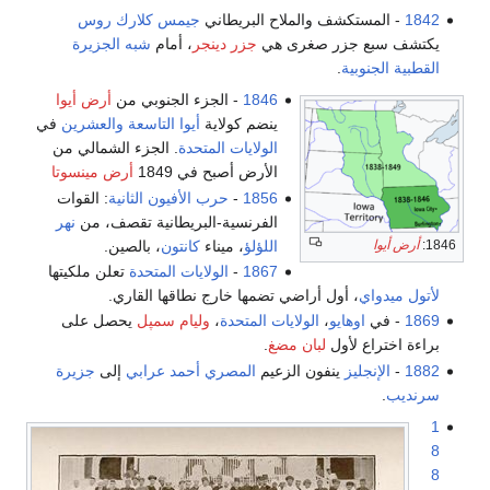
1842
- المستكشف والملاح البريطاني
جيمس كلارك روس
يكتشف سبع جزر صغرى هي
جزر دينجر
، أمام
شبه الجزيرة
القطبية الجنوبية
.
1846
- الجزء الجنوبي من
أرض أيوا
ينضم كولاية
أيوا
التاسعة والعشرين
في
الولايات المتحدة
. الجزء الشمالي من
الأرض أصبح في 1849
أرض مينسوتا
1856
-
حرب الأفيون الثانية
: القوات
الفرنسية-البريطانية تقصف، من
نهر
اللؤلؤ
، ميناء
كانتون
، بالصين.
1846:
أرض أيوا
1867
-
الولايات المتحدة
تعلن ملكيتها
لأتول ميدواي
، أول أراضي تضمها خارج نطاقها القاري.
1869
- في
اوهايو
،
الولايات المتحدة
،
وليام سمپل
يحصل على
براءة اختراع لأول
لبان مضغ
.
1882
-
الإنجليز
ينفون الزعيم
المصري
أحمد عرابي
إلى
جزيرة
سرنديب
.
1
8
8