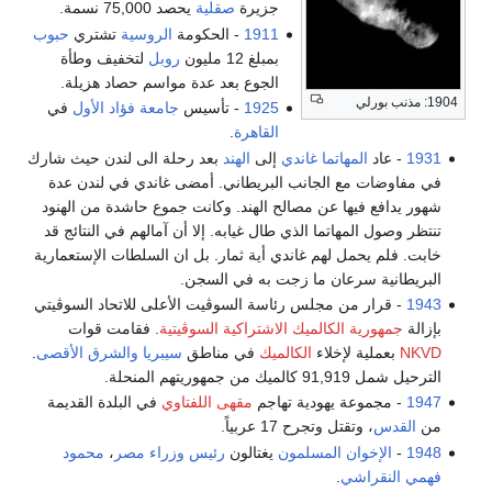
جزيرة
صقلية
يحصد 75,000 نسمة.
1911
- الحكومة
الروسية
تشتري
حبوب
بمبلغ 12 مليون
روبل
لتخفيف وطأة
الجوع بعد عدة مواسم حصاد هزيلة.
1904: مذنب بورلي
1925
- تأسيس
جامعة فؤاد الأول
في
القاهرة
.
1931
- عاد
المهاتما غاندي
إلى
الهند
بعد رحلة الى لندن حيث شارك
في مفاوضات مع الجانب البريطاني. أمضى غاندي في لندن عدة
شهور يدافع فيها عن مصالح الهند. وكانت جموع حاشدة من الهنود
تنتظر وصول المهاتما الذي طال غيابه. إلا أن آمالهم في النتائج قد
خابت. فلم يحمل لهم غاندي أية ثمار. بل ان السلطات الإستعمارية
البريطانية سرعان ما زجت به في السجن.
1943
- قرار من مجلس رئاسة السوڤيت الأعلى للاتحاد السوڤيتي
بإزالة
جمهورية الكالميك الاشتراكية السوڤيتية
. فقامت قوات
NKVD
بعملية لإخلاء
الكالميك
في مناطق
سيبريا
والشرق الأقصى
.
الترحيل شمل 91,919 كالميك من جمهوريتهم المنحلة.
1947
- مجموعة يهودية تهاجم
مقهى اللفتاوي
في البلدة القديمة
من
القدس
، وتقتل وتجرح 17 عربياً.
1948
-
الإخوان المسلمون
يغتالون
رئيس وزراء مصر
،
محمود
فهمي النقراشي
.