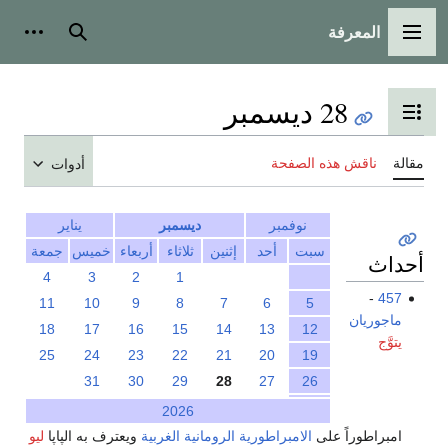
المعرفة
القائمة الرئيسية
بحث
أدوات
28 ديسمبر
تبديل عرض جدول المحتويات
مقالة
ناقش هذه الصفحة
أدوات
نوفمبر
ديسمبر
يناير
سبت
أحد
إثنين
ثلاثاء
أربعاء
خميس
جمعة
أحداث
4
3
2
1
-
457
11
10
9
8
7
6
5
ماجوريان
18
17
16
15
14
13
12
يتوَّج
25
24
23
22
21
20
19
31
30
29
28
27
26
2026
امبراطوراً على
الامبراطورية الرومانية الغربية
ويعترف به الپاپا
ليو