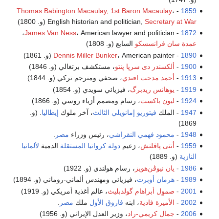
Thomas Babington Macaulay, 1st Baron Macaulay
،
-
1859
Secretary at War
English historian and politician,
(و. 1800)
James Van Ness
، American lawyer and politician،
-
1872
عمدة سان فرانسسكو
السابع (و. 1808)
1890
-
، American painter (و. 1861)
Dennis Miller Bunker
1900
-
ألكسندر دى سرپا پنتو
، مستكشف برتغالي (و. 1846)
1913
-
أحمد مدحت افندي
، صحفي ومترجم تركي (و. 1844)
1919
-
يوهانس ريدبرگ
، فيزيائي سويدي (و. 1854)
1924
-
ليون باكست
، رسام ومصمم أزياء روسي (و. 1866)
1947
- الملك
فيتوريو إمانويلي الثالث
، آخر ملوك
إيطاليا
. (و.
1869)
1948
-
محمود فهمي النقراشي
، رئيس وزراء
مصر
.
1959
-
أنتى پاڤلتش
، زعيم
دولة كرواتيا المستقلة
الدمية
لألمانيا
النازية
(و. 1889)
1986
-
يان نيوڤن‌هويز
، رسام هولندي (و. 1922)
1989
-
هرمان أوبرت
، فيزيائي ومهندس ألماني-روماني (و. 1894)
2001
-
صموِل أبراهام گولدبليث
، عالم أغذية أمريكي (و. 1919)
2002
-
الأميرة فادية
، ابنه
فاروق الأول
ملك
مصر
.
2006
-
جمال كريمي-راد
، وزير العدل الإيراني (و. 1956)