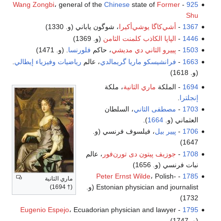
Wang Zongbi
، general of the
Chinese
state of
Former
-
925
Shu
1367
-
أشي‌كاگا يوشي‌أكيرا
، شوگون ياباني (و. 1330)
1446
-
الپاپا الكاذب كلمنت الثامن
(و. 1369)
1503
-
پييرو الثاني دي مديشي
، حاكم
فلورنسا
. (و. 1471)
1663
-
فرانشيسكو ماريا گريمالدي
، عالم
رياضيات
وفيزياء
إيطالي
.
(و. 1618)
1694
- الملكة
ماري الثانية
، ملكة
إنجلترا
.
1703
-
مصطفى الثاني
، السلطان
العثماني (و.
1664
).
1706
-
پيير بيل
، فيلسوف فرنسي (و.
1647)
1708
-
جوزيف پيتون دى تورن‌فور
، عالم
نبات فرنسي (و. 1656)
Peter Ernst Wilde
، Polish-
-
1785
ماري الثانية
Estonian physician and journalist (و.
(† 1694)
1732)
Eugenio Espejo
، Ecuadorian physician and lawyer
-
1795
(و. 1747)