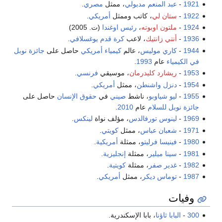
1921
-
عبد المنعم مدبولي
، ممثل
مصري
.
1922
-
ستان لي
، كاتب وممثل
أمريكي
.
1924
-
ملتون اوبوته
،
رئيس اوغندا
(ت. 2005)
1936
-
أنتي زانتيك
، لاعب
كرة قدم
يوغسلافي
.
1944
-
كاري موليس
، عالم
كيمياء
أمريكي
حاصل على
جائزة نوبل
في الكيمياء
عام
1993
.
1953
-
ريشارد كليدرمان
، موسيقي
فرنسي
.
1954
-
دنزل واشنطن
، ممثل
أمريكي
.
1955
-
ليو شياوبو
، ناشط
صيني
في
حقوق الإنسان
حاصل على
جائزة نوبل للسلام
عام
2010
.
1969
-
لينوس تورفالدس
، مؤلف نواة
لينكس
.
1971
-
شعبان عباس
، ممثل
كويتي
.
1980
-
فينيسا فرليتو
، ممثلة
أمريكية
.
1981
-
سينا ميلير
، ممثلة
إنجليزية
.
1982
-
غدير صفر
، ممثلة
كويتية
.
1987
-
توماس ديكر
، ممثل
أمريكي
.
وفيات
300
-
البابا ثاؤنا
، بابا الإسكندرية.