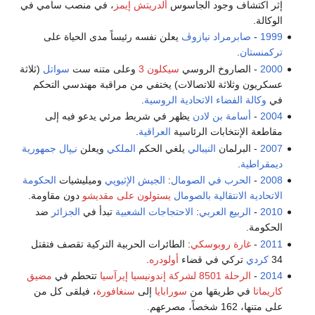
إثر اكتشاف وجود الجاسوس
ألدريتش إيمز
، في منصب سامي في
الوكالة.
1999
-
صابرمراد نيازوڤ
يعلن نفسه رئيساً مدى الحياة على
تركمنستان
.
2000
- الصاروخ الروسي
سيكلون 3
وعلى متنه ست
سواتل
(ثلاثة
عسكريون وثلاثة للاتصالات) يختفي من مراقبة مهندسي التحكم
في
وكالة الفضاء الاتحادية الروسية
.
2004
-
أسامة بن لادن
يظهر في شريط مرئي يدعو فيه إلى
مقاطعة الإنتخابات الرئاسية
العراقية
.
2007
- البرلمان
النيبالي
يلغي الحكم
الملكي
ويعلن
نـِپال
جمهورية
ديمقراطية
.
2008
-
الحرب في الصومال
:
الجيش الإثيوپي
وميليشيات
الحكومة
الاتحادية الانتقالية
بالصومال
يستولون على مقديشو
دون مقاومة.
2010
-
الربيع العربي
:
الاحتجاجات الشعبية
تبدأ في
الجزائر
ضد
الحكومة.
2011
-
غارة روبوسكي
: الطائرات الحربية التركية تقصف فتقتل
34
كردي
تركي في قضاء
أولودره
.
2014
-
الرحلة 8501 لشركة إندونيسيا إيرآسيا
تتحطم في
مضيق
كاريماتا
في طريقها من
سورابايا
إلى
سنغافورة
، فيلقى كل من
على متنها، 162 شخصاً، مصرعهم.