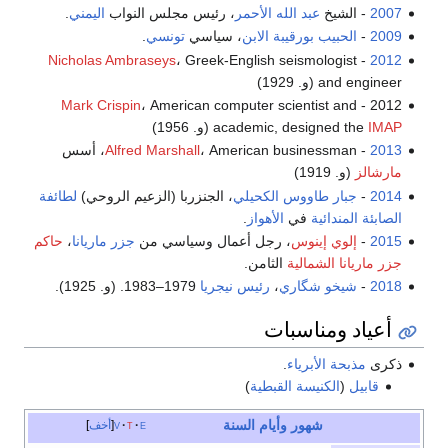
2007
- الشيخ
عبد الله الأحمر
، رئيس مجلس النواب
اليمني
.
2009
-
الحبيب بورقيبة الابن
، سياسي
تونسي
.
Nicholas Ambraseys
، Greek-English seismologist
-
2012
and engineer (و. 1929)
Mark Crispin
، American computer scientist and
2012 -
IMAP
academic, designed the
(و. 1956)
2013
-
، American businessman، أسس
Alfred Marshall
مارشالز
(و. 1919)
2014
-
جبار طاووس الكحيلي
، الجنزربا (الزعيم الروحي)
لطائفة
الصابئة المندائية
في
الأهواز
.
2015
-
إلوي إينوس
، رجل أعمال وسياسي من
جزر ماريانا
،
حاكم
جزر ماريانا الشمالية
الثامن.
2018
-
شيخو شگاري
،
رئيس نيجريا
1979–1983. (و. 1925).
أعياد ومناسبات
ذكرى
مذبحة الأبرياء
.
قابيل
(
الكنيسة القبطية
)
شهور
وأيام
السنة
e
t
v
أخف