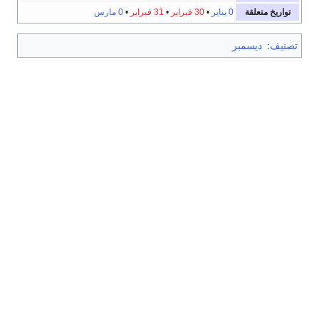
تواريخ متعلقة
0 يناير
•
30 فبراير
•
31 فبراير
•
0 مارس
تصنيف
:
ديسمبر