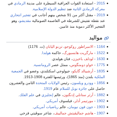
2015
- استعادة القوات العراقية السيطرة على مدينة
الرمادي
في
معركة الرمادي الثانية
ضد
تنظيم الدولة الإسلامية
.
2019
- مقتل أكثر من 91 شخص بينهم أجانب في
تفجير انتحاري
عند نقطة تفتيش للشرطة في العاصمة الصومالية
مقديشو
، وهو
التفجير الأكثر دموية منذ عامين.
مواليد
1164
-
الامبراطور روكوجو
،
تن‌نو اليابان
(ت. 1176)
1522
-
مارگريت هابسبورگ
، حاكمة
هولندا
.
1630
-
لودلف باخيزن
، فنان هولندي.
1775
-
خواو دومنگوس
، ممثل عصر
الرومانسية
.
1835
-
أرشيبالد گايكو
، جيولوجي اسكتلندي، وعضو في
الجمعية
الملكية
بلندن (منذ 1865)، ورئيسها للفترة 1908-1913.
1856
-
وودرو ويلسون
، رئيس
الولايات المتحدة
الثامن والعشرون
حاصل على
جائزة نوبل للسلام
عام
1919
.
1882
-
آرثر ستانلي إدنگتون
، عالم
إنجليزي
في
علم الفلك
.
1902
-
مورتيمر أدلر
، فيلسوف
أمريكي
.
1903
-
جون فون نيومان
، عالم
رياضيات
أمريكي
.
1907
-
هاشم جماليڤيتش جمالييڤ
، شاعر سوڤيتي قزخي.