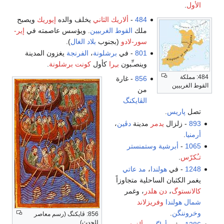
الأول
.
484
-
ألاريك الثاني
يخلف والده
إيوريك
ويصبح
ملك
القوط الغربيين
. ويؤسس عاصمته في
إير-
سور-لادو
(بجنوب
بلاد الغال
).
801
- في
برشلونة
،
الفرنجة
يغزون المدينة
وينصـِّبون
بـِرا
كأول
كونت برشلونة
.
484: مملكة
856
- غارة
القوط الغربيين
من
الڤايكنگ
تصل
پاريس
.
893
- زلزال
يدمر
مدينة
دڤين
،
أرمنيا
.
1065
-
أبرشية وستمنستر
تـُكرّس
.
1248
- في
هولندا
،
مد عاتي
يغمر الكثبان الساحلية متجاوزاً
كالانستوگ
،
دن هلدر
، وغمر
شمال هولندا
وفريزلاند
وخروننگن
.
856: ڤايكنگ (رسم معاصر
للحدث)