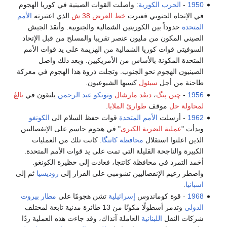
1950
-
الحرب الكورية
: واصلت القوات الصينية في كوريا الهجوم
في الإتجاه الجنوبي فعبرت
خط العرض 38 ش
الذي اعتبرته
الأمم
المتحدة
حدوداً بين الكوريتين الشمالية والجنوبية. وأنقذ الجيش
الصيني المكون من مليون عنصر تقريبا والمسلح من قبل الإتحاد
السوفيتي قوات كوريا الشمالية من الهزيمة على يد قوات الأمم
المتحدة المكونة بالأساس من الأمريكيين. وبعد ذلك واصل
الصينيون الهجوم نحو الجنوب. وتجلت ذروة هذا الهجوم في معركة
طاحنة من أجل
سيئول
كسبها الشيوعيون.
1956
-
چين پنگ
،
ديڤد مارشال
وتونكو عبد الرحمن
يلتقون في
بالڠ
لمحاولة حل
موقف
طوارئ الملايا
.
1962
- أرسلت
الأمم المتحدة
قوات حفظ السلام الى
الكونغو
وبدأت "
عملية الضربة الكبرى
" في هجوم حاسم على الإنفصاليين
الذين اعلنوا استقلال
محافظة كاتنگا
. كانت تلك من العمليات
الكبيرة والناجحة القليلة التي تمت على يد قوات الأمم المتحدة.
أخمد التمرد في محافظة كاتنجا، فعادت إلى حظيرة الكونغو.
واضطر زعيم الإنفصاليين تشومبي على الفرار إلى
روديسيا
ثم إلى
اسبانيا
.
1968
- قوة كوماندوس
إسرائيلية
تشن هجومًا على
مطار بيروت
الدولي
وتدمر أسطولًا مكونًا من 13 طائرة مدنية تابعة لمختلف
شركات النقل
اللبنانية
العاملة آنذاك، وقد جاءت هذه العملية ردًا