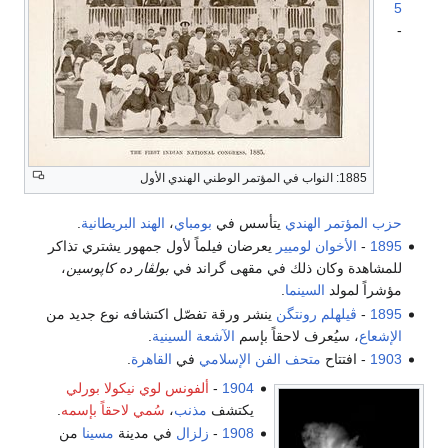
5
-
1885: النواب في المؤتمر الوطني الهندي الأول
حزب المؤتمر الهندي
يتأسس في
بومباي
،
الهند البريطانية
.
1895
-
الأخوان لوميير
يعرضان فيلماً لأول جمهور يشتري تذاكر
للمشاهدة وكان ذلك في مقهى گراند في
بولڤار ده كاپوسين
،
مؤشراً لمولد
السينما
.
1895
-
ڤيلهلم رونتگن
ينشر ورقة تفصّل اكتشافه نوع جديد من
الإشعاع
، سيُعرف لاحقاً بإسم
الآشعة السينية
.
1903
- افتتاح
متحف الفن الإسلامي
في
القاهرة
.
1904
-
ألفونس لوي نيكولا بورلي
يكتشف
مذنب
،
سُمي لاحقاً بإسمه
.
1908
-
زلزال
في مدينة
مسينا
من