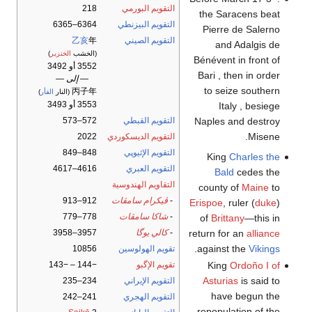
التقويم البورمي
218
the Saracens beat
التقويم البيزنطي
6364–6365
Pierre de Salerno
التقويم الصيني
年
乙亥
and Adalgis de
(الخشب
الخنزير
)
Bénévent in front of
3552 أو 3492
Bari , then in order
— إلى —
to seize southern
丙子年
(النار
الفأر
)
3553 أو 3493
Italy , besiege
Naples and destroy
التقويم القبطي
572–573
Misene.
التقويم الديسكوردي
2022
التقويم الإثيوپي
848–849
King
Charles the
التقويم العبري
4616–4617
Bald
cedes the
التقاويم الهندوسية
county of
Maine
to
-
ڤيكرام سامڤات
912–913
Erispoe
, ruler (
duke
)
-
شاكا سامڤات
778–779
of
Brittany
—this in
return for an
alliance
-
كالي يوگا
3957–3958
.
against the
Vikings
تقويم الهولوسين
10856
King
Ordoño I of
تقويم الإگبو
−144 – −143
Asturias
is said to
التقويم الإيراني
234–235
have begun the
التقويم الهجري
241–242
repopulation of the