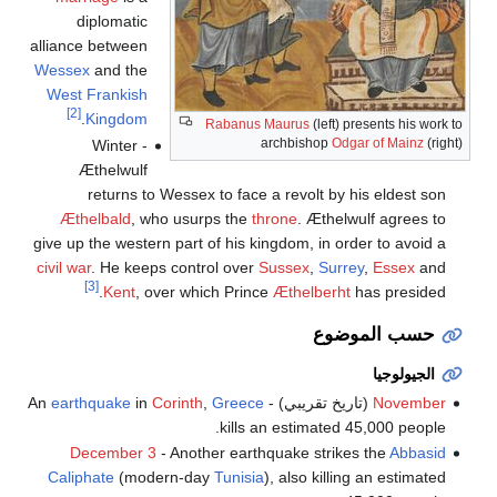
diplomatic
alliance between
Wessex
and the
West Frankish
[2]
.
Kingdom
Rabanus Maurus
(left) presents his work to
archbishop
Odgar of Mainz
(right)
Winter -
Æthelwulf
returns to Wessex to face a revolt by his eldest son
Æthelbald
, who usurps the
throne
. Æthelwulf agrees to
give up the western part of his kingdom, in order to avoid a
civil war
. He keeps control over
Sussex
,
Surrey
,
Essex
and
[3]
Kent
, over which Prince
Æthelberht
has presided.
حسب الموضوع
الجيولوجيا
November
(تاريخ تقريبي) - An
Greece
,
Corinth
in
earthquake
kills an estimated 45,000 people.
December 3
- Another earthquake strikes the
Abbasid
Caliphate
(modern-day
Tunisia
), also killing an estimated