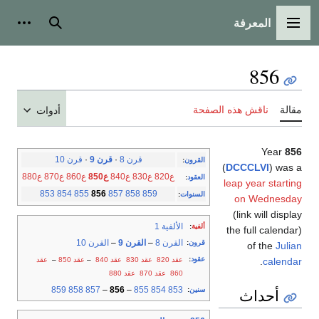
المعرفة
القائمة الرئيسية
بحث
أدوات
856
مقالة
ناقش هذه الصفحة
أدوات
Year
856
قرن 8
·
قرن 9
·
قرن 10
القرون
:
(
DCCCLVI
) was a
ع820
ع830
ع840
ع850
ع860
ع870
ع880
العقود
:
leap year starting
853
854
855
856
857
858
859
السنوات
:
on Wednesday
(link will display
الألفية 1
ألفية
:
the full calendar)
القرن 8
–
القرن 9
–
القرن 10
قرون
:
of the
Julian
عقود
:
عقد 820
عقد 830
عقد 840
–
عقد 850
–
عقد
.
calendar
860
عقد 870
عقد 880
859
858
857
–
856
–
855
854
853
سنين
:
أحداث