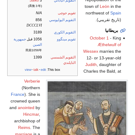
التقويم الياباني
3
Saikō
town of
León
in the
(斉衡３年)
northwest of
Spain
تقويم جوچى
N/A
(تاريخ تقريبي).
التقويم اليوليوسي
856
DCCCLVI
بريطانيا
التقويم الكوري
3189
October 1
- King
تقويم مينگوو
1056 قبل
جمهورية
Æthelwulf of
الصين
民前1056年
Wessex
marries the
التقويم الشمسي
1399
12- or 13-year-old
التايلندي
Judith
, daughter of
view
talk
edit
This box:
Charles the Bald, at
Verberie
(Northern
France
). She is
crowned queen
and
anointed
by
Hincmar
,
archbishop of
Reims
. The
marriage
is a