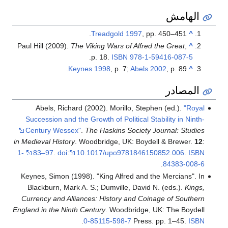
الهامش
Treadgold 1997
, pp. 450–451.
^
Paul Hill (2009).
The Viking Wars of Alfred the Great
,
^
.
p. 18.
ISBN
978-1-59416-087-5
Keynes 1998
, p. 7;
Abels 2002
, p. 89.
^
المصادر
Abels, Richard (2002). Morillo, Stephen (ed.).
"Royal
Succession and the Growth of Political Stability in Ninth-
Century Wessex"
.
The Haskins Society Journal: Studies
in Medieval History
. Woodbridge, UK: Boydell & Brewer.
12
:
1-
83–97
.
doi
:
10.1017/upo9781846150852.006
.
ISBN
.
84383-008-6
Keynes, Simon (1998). "King Alfred and the Mercians". In
Blackburn, Mark A. S.; Dumville, David N. (eds.).
Kings,
Currency and Alliances: History and Coinage of Southern
England in the Ninth Century
. Woodbridge, UK: The Boydell
.
0-85115-598-7
Press. pp. 1–45.
ISBN