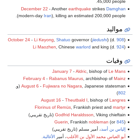
45,000 people.
December 22
- Another
earthquake
strikes
Damghan
(modern-day
Iran
), killing an estimated 200,000 people.
مواليد
October 24
-
Li Keyong
,
Shatuo
governor (
jiedushi
) (d.
908
)
Li Maozhen
, Chinese
warlord
and king (d.
924
)
وفيات
January 7
-
Aldric
, bishop of
Le Mans
February 4
-
Rabanus Maurus
, archbishop of
Mainz
, Japanese statesman (و.
Fujiwara no Nagara
-
August 6
)
802
August 16
-
Theutbald I
, bishop of
Langres
Florinus of Remüs
, Frankish priest and
martyr
, Viking chieftain (تاريخ تقريبي)
Godfrid Haraldsson
Guerin
, Frankish
nobleman
(or
845
)
إلياس بن أسد
، أمير مسلم (تاريخ تقريبي)
أبو العباس محمد الأول بن الأغلب
، أمير
الأغالبة
.