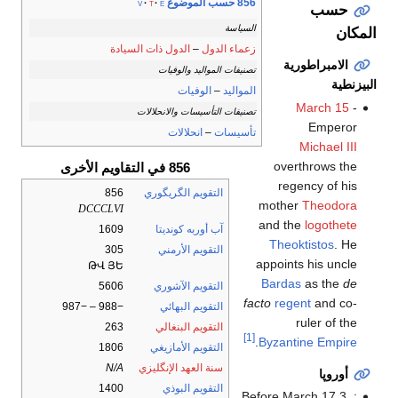
856 حسب الموضوع
v
t
e
حسب
السياسة
المكان
زعماء الدول
–
الدول ذات السيادة
الامبراطورية
تصنيفات المواليد والوفيات
البيزنطية
المواليد
–
الوفيات
March 15
-
تصنيفات التأسيسات والانحلالات
Emperor
تأسيسات
–
انحلالات
Michael III
overthrows the
856 في التقاويم الأخرى
regency of his
التقويم الگريگوري
856
mother
Theodora
DCCCLVI
and the
logothete
آب أوربه كونديتا
1609
Theoktistos
. He
التقويم الأرمني
305
appoints his uncle
ԹՎ ՅԵ
Bardas
as the
de
التقويم الآشوري
5606
facto
regent
and co-
التقويم البهائي
−988 – −987
ruler of the
التقويم البنغالي
263
[1]
.
Byzantine Empire
التقويم الأمازيغي
1806
سنة العهد الإنگليزي
N/A
أوروپا
التقويم البوذي
1400
Before March 17 3 :