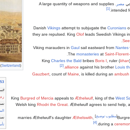
ي
مصر
. A large quantity of weapons and supplies
[1]
intended f
Danish
Vikings
attempt to subjugate the
Curonians
on
they are repulsed. King
Olof
leads Swedish Vikings in 
See
Viking marauders in
Gaul
sail eastward from
Nantes
The
monasteries
at
Saint-Florent-
King
Charles the Bald
bribes
Boris I
, ruler (
khan
(
Switzerland
)
[2]
.
alliance
against his brother
Louis t
Gauzbert
, count of
Maine
, is killed during an
ambush
853 حسب ال
الس
زعم
King
Burgred of Mercia
appeals to
Æthelwulf
, king of the
West S
تصني
Welsh king
Rhodri the Great
. Æthelwulf agrees to send help,
المو
[
مطلوب توضيح
]
Æthelswith
,
marries Æthelwulf's daughter
Burgred
تصني
[4]
.
during a
ceremo
تأس