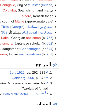
 Donngaile
, king of
Munster
(
Ireland
)
Columba
, Spanish
nun
and martyr
Ealhere
, Kentish thegn
t
, count of
Maine
(approximate date)
إسحاق بن إسماعيل
، emir of
)
Georgia
(
Tbilisi
إسحاق بن راهويه
،
إمام
مسلم (أو
852
)
i Kakhi
, Georgian
nobleman
(b.
768
)
Takamura
, Japanese scholar (b.
802
)
s, daughter of
Charlemagne
(or
844
)
asena
, Indian
mathematician
(b.
792
)
المراجع
Bury 1912
, pp. 292–293.
^
Goldberg 2006
, p. 242.
^
omba dans une embuscade des
^
".
Nantais et fut tué
أ
ب
15.
ISBN
978-1-59416-087-5
^
المصادر