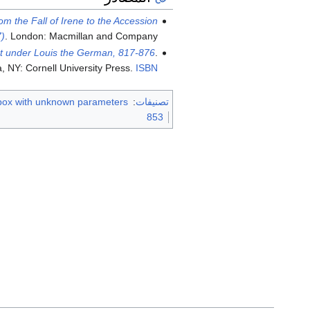
m the Fall of Irene to the Accession
7)
. London: Macmillan and Company.
ict under Louis the German, 817-876
.
a, NY: Cornell University Press.
ISBN
تصنيفات
:
box with unknown parameters
853