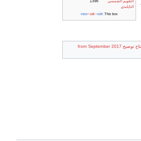
التقويم الشمسي
1396
التايلندي
view
talk
edit
This box:
from September 20