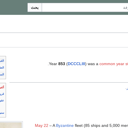
بحث
الق
.
Year
853
(
DCCCLIII
) was a
common year st
العق
الس
.
ألفي
قرو
عقو
سني
May 22
– A
Byzantine
fleet (85 ships and 5,000 me