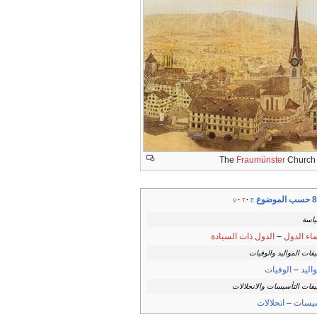
The
Fraumünster
Church 
موضوع
v
t
e
ياسة
اء الدول
–
الدول ذات السيادة
فات المواليد والوفيات
اليد
–
الوفيات
فات التأسيسات والانحلالات
يسات
–
انحلالات