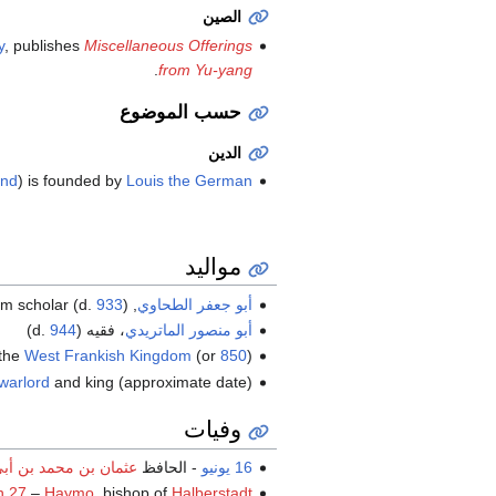
الصين
y
, publishes
Miscellaneous Offerings
.
from Yu-yang
حسب الموضوع
الدين
and
) is founded by
Louis the German
مواليد
أبو جعفر الطحاوي
, Muslim scholar (d.
)
933
أبو منصور الماتريدي
، فقيه (d.
944
)
 the
West Frankish Kingdom
(or
850
)
warlord
and king (approximate date)
وفيات
16 يونيو
- الحافظ
عثمان بن محمد بن أب
h 27
–
Haymo
, bishop of
Halberstadt