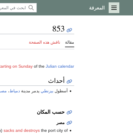
المعرفة
القائمة الرئيسية
853
مقالة
ناقش هذه الصفحة
arting on Sunday
of the
Julian calendar
أحداث
أسطول
بيزنطي
يدمر مدينة
دمياط
،
مصر
حسب المكان
مصر
n)
sacks and destroys
the port city of