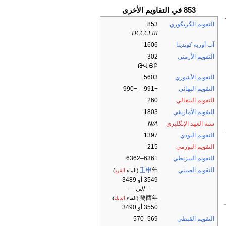
853 في التقاويم الأخرى
التقويم الگريگوري
853
DCCCLIII
آب أوربه كونديتا
1606
التقويم الأرمني
302
ԹՎ ՅԲ
التقويم الآشوري
5603
التقويم البهائي
−991 – −990
التقويم البنغالي
260
التقويم الأمازيغي
1803
سنة العهد الإنگليزي
N/A
التقويم البوذي
1397
التقويم البورمي
215
التقويم البيزنطي
6361–6362
التقويم الصيني
年
壬申
(الماء
القرد
)
3549 أو 3489
— إلى —
癸酉年
(الماء
الديك
)
3550 أو 3490
التقويم القبطي
569–570