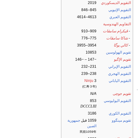
التقويم الديسكوردي
2019
التقويم الإثيوپي
845–846
التقويم العبري
4613–4614
التقاويم الهندوسية
-
ڤيكرام سامڤات
909–910
-
شاكا سامڤات
775–776
-
كالي يوگا
3954–3955
تقويم الهولوسين
10853
تقويم الإگبو
−147 – −146
التقويم الإيراني
231–232
التقويم الهجري
238–239
التقويم الياباني
3
Ninju
(仁寿３年)
تقويم جوچى
N/A
التقويم اليوليوسي
853
DCCCLIII
التقويم الكوري
3186
تقويم مينگوو
1059 قبل
جمهورية
الصين
民前1059年