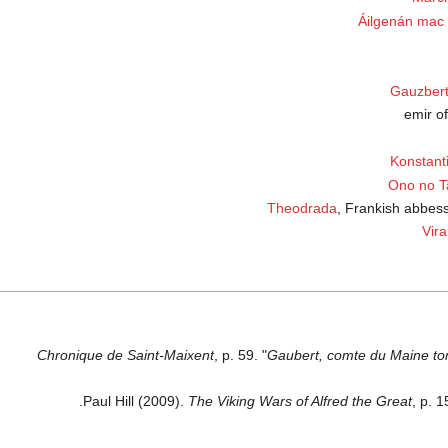
Áilgenán mac
Gauzber
Konstant
Ono no 
Theodrada
, Frankish abbes
Vir
Chronique de Saint-Maixent
, p. 59. "
Gaubert, comte du Maine t
.
Paul Hill (2009).
The Viking Wars of Alfred the Great
, p. 