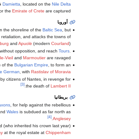
Nile Delta
, located on the
Damietta
ف
or the
Emirate of Crete
are captured.
أوروبا
 the shoreline of the
Baltic Sea
, but
retaliation, and attacks the towns of
burg
and
Apuolė
(modern
Courland
).
without opposition, and reach
Tours
.
le-Vieil
and
Marmoutier
are ravaged.
) of the
Bulgarian Empire
, to form an
he German
, with
Rastislav of Moravia
by citizens of Nantes, in revenge for
[3]
.
the death of
Lambert II
بريطانيا
axons
, for help against the rebellious
 and
Wales
is subdued as far north as
[4]
.
Anglesey
 (who inherited his crown last year)
ny
at the royal estate at
Chippenham