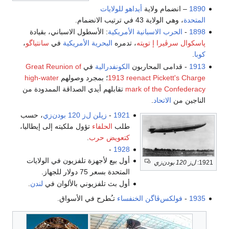
1890
– انضمام ولاية
أيداهو
للولايات
المتحدة
، وهي الولاية 43 في ترتيب الانضمام.
1898
-
الحرب الاسبانية الأمريكية
: الأسطول الاسباني، بقيادة
پاسكوال سرڤيرا إ توپته
، تدمره
البحرية الأمريكية
في
سانتياگو
،
كوبا
.
1913
- قدامى المحاربون
الكونفدرالية
في
Great Reunion of
Pickett's Charge
reenact
1913
؛ بمجرد وصولهم
high-water
mark of the Confederacy
تقابلهم أيدي الصداقة الممدودة من
الناجين من
الاتحاد
.
1921
-
زپلن ل‌ز 120 بودن‌زي
، حسب
طلب
الحلفاء
تؤول ملكيته إلى إيطاليا،
كتعويض حرب
.
-
1928
أول بيع لأجهزة تلفزيون في الولايات
1921:
ل‌ز 120 بودن‌زي
المتحدة بسعر 75 دولار للجهاز.
أول بث تلفزيوني بالألوان في
لندن
.
1935
-
فولكس‌ڤاگن
الخنفساء
تـُطرح في الأسواق.