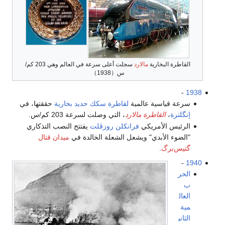
القاطرة البخارية
مالارد
سجلت أعلى سرعة في العالم وهي 203 كم/
س（1938）
-
1938
سرعة قياسية عالمية
لقاطرة
سكك حديد
بخارية
حققتها، في
إنگلترة
،
القاطرة مالارد
، التي وصلت لسرعة 203 كم/س.
الرئيس الأمريكي
فرانكلن روزڤلت
يفتتح النصب التذكاري
"الضوء الأبدي" ويشعل الشعلة الخالدة في
ميدان قتال
گتيس‌برگ
.
-
1940
الحر
ب
العال
مية
الثاني