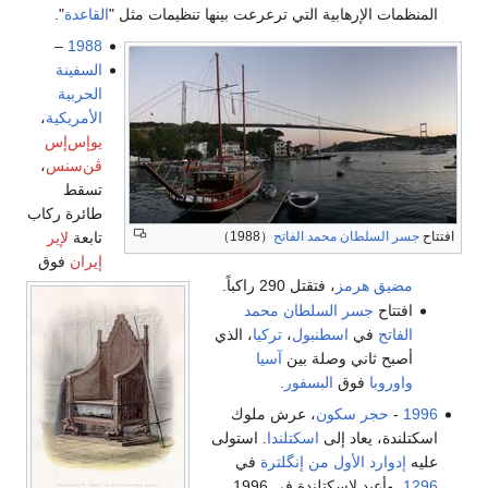
المنظمات الإرهابية التي ترعرعت بينها تنظيمات مثل "
القاعدة
".
–
1988
السفينة
الحربية
الأمريكية
،
يوإس‌إس
ڤن‌سنس
،
تسقط
طائرة ركاب
افتتاح
جسر السلطان محمد الفاتح
（1988）
تابعة
لإير
إيران
فوق
مضيق هرمز
، فتقتل 290 راكباً.
افتتاح
جسر السلطان محمد
الفاتح
في
اسطنبول
،
تركيا
، الذي
أصبح ثاني وصلة بين
آسيا
واوروبا
فوق
البسفور
.
1996
-
حجر سكون
، عرش ملوك
اسكتلندة، يعاد إلى
اسكتلندا
. استولى
عليه
إدوارد الأول من إنگلترة
في
1296
. وأعيد لإسكتلندة في 1996.