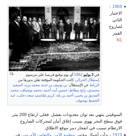
-
1969
الاختبار
الثاني
لصاروخ
القمر
N1
في
3 يوليو
1962
أي يوم توقيع فرنسا على مرسوم
إستقلآل الجزائر
، كانت الحكومة المؤقتة تعلن بدورها من
الرباط
عن الإستقلآل:
بن يوسف بن خدة
،
محمد يزيد
،
السعيد
محمدي
،
رابح بيطاط
،
حسين أيت أحمد
،
محمد بوضياف
،
محمد
الصديق بن يحيى
،
أحمد بن بلة
،
كريم بلقاسم
،
سعد دحلب
،
عبد
الحفيظ بوصوف
.
السوڤيتي ينتهي بعد ثوان معدودات بفشل. فعلى ارتفاع 200 متر
فوق سطح البحر يهوي بسبب إغلاق أمان لمحركات الصاروخ.
الارتطام تسبب في انفجار دمر موقع الاطلاق.
1973
- بدأت أعمال مؤتمر
منظمة الأمن والتعاون الأوروبي
في