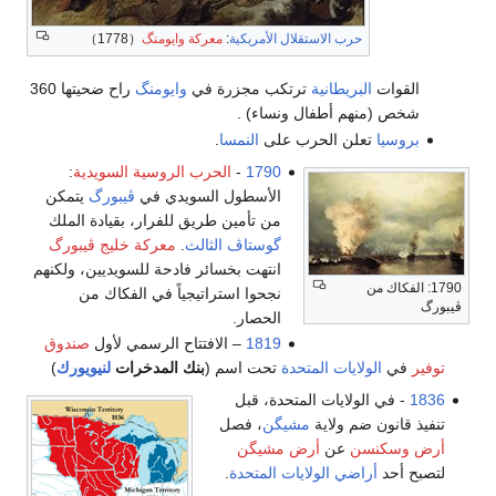
حرب الاستقلال الأمريكية
:
معركة وايومنگ
（1778）
القوات
البريطانية
ترتكب مجزرة في
وايومنگ
راح ضحيتها 360
شخص (منهم أطفال ونساء) .
بروسيا
تعلن الحرب على
النمسا
.
1790
-
الحرب الروسية السويدية
:
الأسطول السويدي في
ڤيبورگ
يتمكن
من تأمين طريق للفرار، بقيادة الملك
گوستاڤ الثالث
.
معركة خليج ڤيبورگ
انتهت بخسائر فادحة للسويديين، ولكنهم
1790: الفكاك من
نجحوا استراتيجياً في الفكاك من
ڤيبورگ
الحصار.
1819
– الافتتاح الرسمي لأول
صندوق
توفير
في
الولايات المتحدة
تحت اسم (
بنك المدخرات
لنيويورك
)
1836
- في الولايات المتحدة، قبل
تنفيذ قانون ضم ولاية
مشيگن
، فصل
أرض وسكنسن
عن
أرض مشيگن
لتصبح أحد
أراضي الولايات المتحدة
.