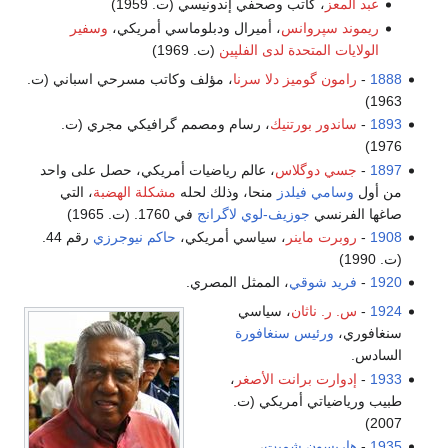
عبد المعز
، كاتب وصحفي إندونيسي (ت. 1959)
ريموند سپروانس
، أميرال ودبلوماسي أمريكي،
وسفير
الولايات المتحدة لدى الفلپين
(ت. 1969)
1888
-
رامون گوميز دلا سرنا
، مؤلف وكاتب مسرحي اسباني (ت.
1963)
1893
-
ساندور بورتنيك
، رسام ومصمم گرافيكي مجري (ت.
1976)
1897
-
جسي دوگلاس
، عالم رياضيات أمريكي، حصل على واحد
من أول
وسامي فيلدز
منحا، وذلك لحله
مشكلة الهضبة
، التي
صاغها الفرنسي
جوزيف-لوي لاگرانج
في 1760. (ت. 1965)
1908
-
روبرت ماينر
، سياسي أمريكي،
حاكم نيوجرزي
رقم 44.
(ت. 1990)
1920
-
فريد شوقي
، الممثل المصري.
1924
-
س. ر. ناثان
، سياسي
سنغافوري،
ورئيس سنغافورة
السادس.
1933
-
إدوارت برانت الأصغر
،
طبيب ورياضياتي أمريكي (ت.
2007)
1935
-
هاريسون شميت
،