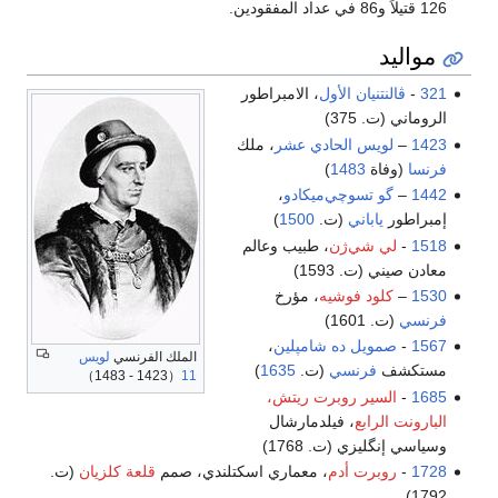
126 قتيلاً و86 في عداد المفقودين.
مواليد
321
-
ڤالنتنيان الأول
، الامبراطور
الروماني (ت. 375)
1423
–
لويس الحادي عشر
، ملك
فرنسا
(وفاة
1483
)
1442
–
گو تسوچي‌ميكادو
،
إمبراطور
ياباني
(ت.
1500
)
1518
-
لي شي‌ژن
، طبيب وعالم
معادن صيني (ت. 1593)
1530
–
كلود فوشيه
، مؤرخ
فرنسي
(ت. 1601)
1567
-
صمويل ده شامپلين
،
الملك الفرنسي
لويس
مستكشف
فرنسي
(ت.
1635
)
（1423 - 1483）
11
1685
-
السير روبرت ريتش،
البارونت الرابع
، فيلدمارشال
وسياسي إنگليزي (ت. 1768)
1728
-
روبرت أدم
، معماري اسكتلندي، صمم
قلعة كلزيان
(ت.
1792)