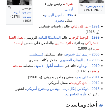
شرف
، رئيس وزراء
جيم موريسون
مؤسس
أردني
.
（1943-1971）
ستروين
،
أندريه
1986
-
أمين الهنيدي
،
ستروين
（1878 -
ممثل
مصري
.
1935）
1991
-
لي ڤان ثيام
، عالم رياضيات ڤيتنامي
(و. 1918)
1999
-
كوچينا كوچي
، عالم
الديناميكا المائية
الروسي،
بطل العمل
الاشتراكي
وحائزة
جائزة ستالين
والحاصل على خمس
أوسمة
لنين
. (و. 1899)
2006
-
إسماعيل شموط
، فنان تشكيلي
فلسطيني
.
2008
-
عبد الوهاب المسيري
، مفكر وكاتب مصري.
2010
-
أبو داود
، قائد في
منظمة أيلول الأسود
، مخطط
مذبحة
ميونخ
(و. 1937)
2011
-
علي بحر
، مغني وملحن بحريني. (و. 1960)
2012
-
أندي گريفيث
، ممثل أمريكي
2013
-
دوگلاس إنگل‌بارت
،
مهندس
ومخترع
أمريكي
، اشتهر
باختراعه
فأرة الحاسوب
.
أعياد ومناسبات