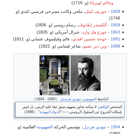
وحاكم لويزيانا
(و. 1716)
1809
-
جوزيف كينل
، ملحن وكاتب مسرحي فرنسي-كندي (و.
1746)
1858
-
ألكسندر إيڤانوڤ
، رسام روسي (و. 1806)
1863
-
جورج هل وارد
، جنرال أمريكي (و. 1826)
1881
-
خوجة تحسين افندي
، عالم وفيلسوف عثماني (و. 1811)
1888
-
وين دين تشيو
، شاعر ڤيتنامي (و. 1822)
الناشط
الصهيوني
،
تيودور هرتسل
（1860 - 1904）.
الشخص
الواقعي
لا يمكنه تجاوز مفهوم ضيق عفا عليه الزمن، بل ليس
بإمكانه الخروج عن السلوك الروتيني.――"
الدولة اليهودية
" （1896）
1904
–
ثيودور هرتزل
، مؤسس الحركة
الصهيونية
العالمية (و.
1860)