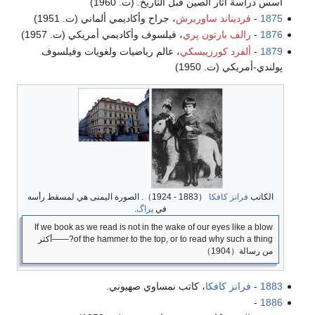
أسس دراسة آثار الصين قبل التاريخ. (ت. 1960)
1875
-
فرديناند ساوربرش
، جراح وأكاديمي ألماني (ت. 1951)
1876
-
رالف بارتون پري
، فيلسوف وأكاديمي أمريكي (ت. 1957)
1879
-
ألفرد كورزيبسكي
، عالم رياضيات ولغويات وفيلسوف
پولندي-أمريكي (ت. 1950)
الكاتب
فرانز كافكا
（1883 - 1924）. الصورة اليمنى هي لمسقط رأسه
في
پراگ
.
If we book as we read is not in the wake of our eyes like a blow
of the hammer to the top, or to read why such a thing?――أكثر
من رسالة（1904）
1883
-
فرانز كافكا
، كاتب نمساوي صهيوني.
-
1886