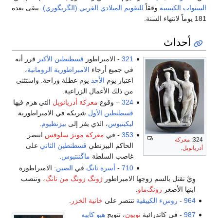
السنوات الكبيسة
وفقاً
للتقويم الميلادي الغربي (الگريگوري)
. يبقى بعده
181 يوماً لانتهاء السنة.
أحداث
321
- الامبراطور
قسطنطين الأكبر
قرر أنه
في جميع أرجاء
الامبراطورية الرومانية
،
اعتبار يوم
الأحد
يوم عطلة وراحة. واستثنى
من ذلك الأعمال الزراعية.
324
– وقوع
معركة أدريانوپل
التي هزم فيها
قسطنطين الأول
شريكه في الامبراطورية
ليكينيوس
، الذي يفر إلى
بيزنطيوم
.
353
- في
معركة مونز سلوقس
انتصر
324:
معركة
الحاكم البيزنطي
قسطنطين الثاني
على
أدريانوپل
.
غاصب السلطة
ماگننتيوس
.
710
-
أسرة تانگ
في
الصين
: الامبراطورة
وِيْ تقتل بالسم زوجها الامبراطور
ژونگ زونگ من تانگ
، وتنصب
ابنها الأصغر
زونگ‌ماو
.
964
-
روسء الكييڤية
تنتصر على
خانية الخزر
.
987
- في كاتدرائية
نويون
، تتويج
هيو كاپيه