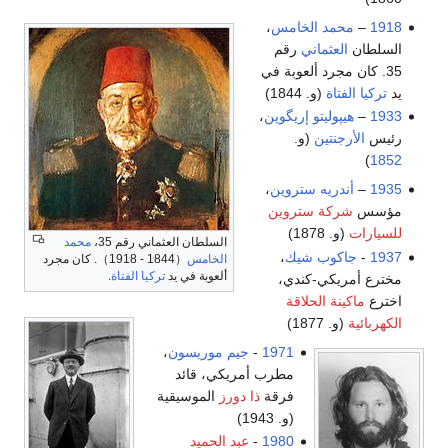
1918
–
محمد الخامس
،
السلطان
العثماني
رقم
35. كان مجرد ألعوبة في
يد
تركيا الفتاة
(و. 1844)
1933
–
هيپوليتو إريگوين
،
رئيس
الأرجنتين
(و.
)
1852
1935
–
أندريه ستروين
،
مؤسس
شركة ستروين
للسيارات
(و. 1878)
السلطان العثماني رقم 35،
محمد
1937
-
جاكوب شيك
،
الخامس
（1844 - 1918）. كان مجرد
ألعوبة في يد
تركيا الفتاة
.
مخترع أمريكي-كندي،
اخترع
ماكينة الحلاقة
الكهربائية
(و. 1877)
1971
-
جيم موريسون
،
مطرب أمريكي، قائد
فرقة
ذا دورز
الموسيقية
(و. 1943)
1980
-
عبد الحميد