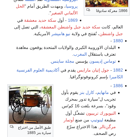
پروسيا
، ومهدت الطريق أمام "
الحل
1866: معركة سادوڤا
الألماني الصغير
".
1869
- أول
سكة حديد معشقة
في
العالم، كانت
سكة حديد جبل واشنطن المعشقة
، التي تصل إلى
جبل واشنطن
، تُفتتح في ولاية
نيو هامپشر
الأمريكية.
-
1880
البلدان الاوروبية الكبرى والولايات المتحدة يوقعون معاهدة
تعترف باستقلال
المغرب
.
توماس إديسون
يؤسس
مجلة ساينس
.
1882
-
جول إتيان مارايس
يقدم في
أكاديمية العلوم الفرنسية
الكاميرا
بإسم كرونوفوتوگرافيا.
-
1886
في
مانهايم
،
كارل بنز
يقوم بأول
تجريب ل"سيارة تدور بمحرك
وقود"، بسرعة بلغت 16 كم/س.
النيويورك تريبيون
تشغـِّل أول
مطبعة
لينوتيپ
من صنع
أوتمار
مرگن‌تالر
. هذا الاختراع سرّع
طبق الأصل من اختراع
سيارة بنز 1885
رص الصحف.