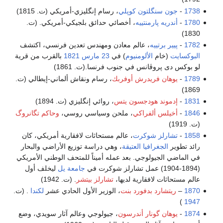
1738
-
جون سنگلتون كوپلي
، رسام إنگليزي-أمريكي (ت. 1815)
1780
-
أندريه پارمنتييه
، أخصائي حدائق بلجيكي-أمريكي. (ت.
1830)
1782
-
پيير برتييه
، عالم معادن ومهندس تعدين فرنسي، اكتشف
البوكسايت
(خام
الألومنيوم
) في
23 مارس
1821
بالقرب من قرية
لو بوكس دى پروڤانس في جنوب فرنسا.(ت. 1861)
1789
-
يوهان فريدرش أوفربك
، رسام ونقاش ألماني-إيطالي (ت.
1869)
1831
-
إدموند هودجسون يتس
، روائي إنگليزي (ت. 1894)
1846
-
أخيلس ألفراكي
، ملحن وسياسي روسي،
وحاكم تگانروگ
(ت. 1919)
1858
-
تشارلز شوكرت
، عالم مستحاثات لافقارية أمريكي، كان
رائد تطوير
الجغرافيا العتيقة
، وهي دراسة توزيع الأراضي والبحار
في الماضي الجيولوجي. بعد عمله أميناً للمتحف الوطني الأمريكي
(1894-1904) عمل تشارلز شوكرت في
جامعة يل
ليخلف أول
عالم مستحاثات لافقارية لديها،
تشارلز بيتشر
. (ت. 1942)
1870
–
ريتشارد بدفورد بنت
، الوزير الأول الحادي عشر
لكندا
. (ت.
)
1947
1874
-
يوهان گونار أندرسون
، جيولوجي وعالم آثار سويدي، وضع