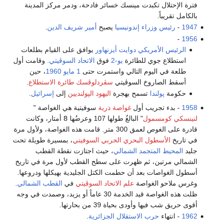
فترة الإحتلال تكبدت مينسك خسائر فادحة، ودمر مركز المدينة
بالكامل تقريباً.
1947
-
رئيس وزراء
إندونيسيا
يصبح
أمير شريف الدين
.
-
1956
الرئيس الأمريكي
دوايت أيزنهاور
يوافق على القيام بطلعات
استطلاع جوي للطائرة
يو-2
فوق
الاتحاد السوڤيتي
. وقامت أول
طلعة في اليوم التالي واستمرت حتى
1 مايو
1960
، حين
أسقط الصاروخ السوڤيتي
سڤردلوڤسك
طائرة الاستطلاع
.
حكومة
پولندا
تسمح بهجرة
اليهود الپولنديين
إلى
إسرائيل
.
1958
- بدء تجريب أول
غواصة ذرية
سوفيتية هي الغواصة "
لنينسكي كومسمول
" البالغُ طولها 107 وعرضُها 8َ أمتار، وكانت
قادرة على الغوص لعمق 300 متر. قامت هذه الغواصة، ولأول مرة
في تاريخ
الأسطول البحري الحربي السوفيتي
، بمسيرة طويلة تحت
جليد
المحيط المتجمد الشمالي
، حيث اجتازت نقطة القطب
الشمالي مرتين، ثم ظهرت على سطح القطب لأول مرة في تاريخ
أسطول الغواصات بعد أن حطمت الكتل الجليدية بهيكلها ودروعها.
وغرس ملاحو الغواصة
علم الاتحاد السوڤيتي
في
القطب الشمالي
.
ظلت هذه الغواصة قيد الخدمة 30 عاماً أو يزيد، وصمدت في وجه
أقوى حريق شب فيها وأودى بحياة 39 من بحارتها.
1962
- انتهاء
حرب الاستقلال الجزائرية
.