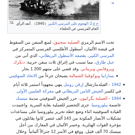
ة
:
ح.ع.2
:
الهجوم على المرسى الكبير
（1940）. أبعد الرأي
العام الفرنسي عن الحلفاء.
تحت الاسم الرمزي
العملية منجنيق
، لمنع السفن من السقوط
في قبضة الألمان، أسطول الأطلسي الفرنسي المتمركز في
المرسى الكبير
،
يقصفه الأسطول البريطاني
، الذي أتى من
جبل طارق
، مما تسبب في إغراق ثلاث سفن حربية:
دنكرك
وپروڤانس
وبريتاني
. وقد قضي على متنهم 1.200 بحار.
بسارابيا
وبوكوڤينا الشمالية
يصبحان جزءاً من
الاتحاد السوڤيتي
.
1942
- الفيلدمارشال
إرڤن رومل
ينهي مجهوداً استمر ثلاثة أيام
في لكسر
الجيش الثامن البريطاني
في
معركة العلمين الأولى
.
1944
-
العملية بگراتيون
: حرر الجيش السوفيتي مدينة
مينسك
عاصمة
بيلوروسيا
. جرى التحضير للعملية بغاية السرية. واعتمدت
القيادة السوفيتية اثناء وضع خطة تحرير بيلوروسيا على مساعدات
تشكيلات الأنصار المكونة من 143 ألف عنصر كانوا يقاتلون في
مؤخرة القوات الهتلرية. وخسر الألمان في المعارك من أجل
مينسك 70 ألف قتيل، ووقع في الأسر 12 جنرالاً ألمانياً. وخلال