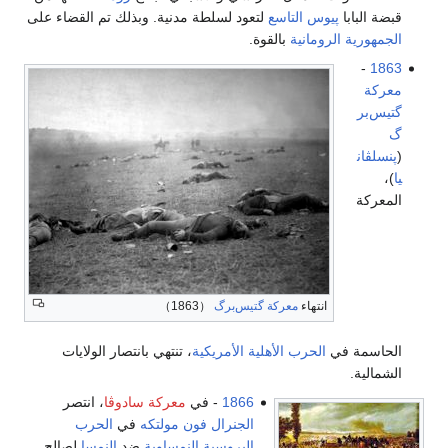
قبضة البابا
پيوس التاسع
لتعود لسلطة مدنية. وبذلك تم القضاء على
الجمهورية الرومانية
بالقوة.
-
1863
معركة
گتيس‌بر
گ
(
پنسلڤان
يا
)،
المعركة
انتهاء
معركة گتيس‌برگ
（1863）
الحاسمة في
الحرب الأهلية الأمريكية
، تنتهي بانتصار الولايات
الشمالية.
1866
- في
معركة سادوڤا
، انتصر
الجنرال فون مولتكه
في
الحرب
الپروسية النمساوية
ضد
النمسا
لصالح