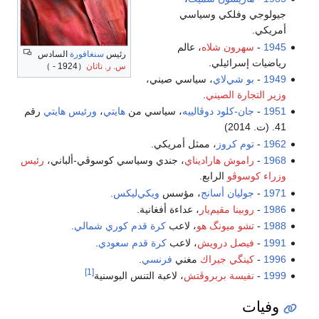
جيولوجي وفلكي وسياسي
أمريكي.
1945
-
سهرون شلاه
، عالم
رئيس
سنغافورة
السادس
رياضيات إسرائيلي.
س. ر. ناثان
（1924 - ）
1949
-
بو شي‌لاي
، سياسي صيني،
وزير التجارة الصيني
.
1951
-
جان-كلود دوڤالييه
، سياسي من
هايتي
،
ورئيس هايتي
رقم
41. (ت. 2014)
1962
-
توم كروز
، ممثل أمريكي.
1968
-
راموش هاراديناي
، جندي وسياسي كوسوڤي-ألباني،
رئيس
وزراء كوسوڤو
الرابع.
1971
-
جوليان أسانج
، مؤسس
ويكي‌ليكس
.
1986
-
روبينا مقيم‌يار
، عداءة أفغانية.
1988
-
تشو ميونگ هو
، لاعب
كرة قدم
كوري شمالي
.
1991
-
فيصل درويش
، لاعب
كرة قدم
سعودي
.
1996
-
كينگي جيراك
مغني
فرنسي
.
[1]
1999
-
نفيسة بربروڤتش
، لاعبة التنس البوسنية
وفيات