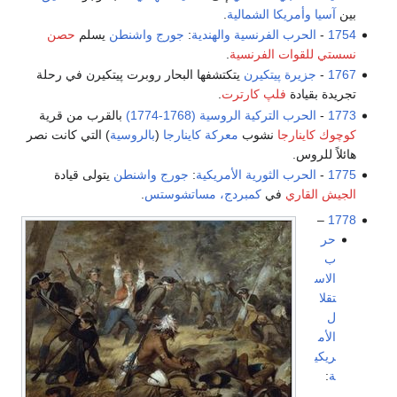
بين
آسيا
وأمريكا الشمالية
.
1754
-
الحرب الفرنسية والهندية
:
جورج واشنطن
يسلم
حصن
نسستي
للقوات الفرنسية
.
1767
-
جزيرة پيتكيرن
يتكتشفها البحار روبرت پيتكيرن في رحلة
تجريدة بقيادة
فلپ كارترت
.
1773
-
الحرب التركية الروسية (1768-1774)
بالقرب من قرية
كوچوك كاينارجا
نشوب
معركة كاينارجا
(
بالروسية
) التي كانت نصر
هائلاً للروس.
1775
-
الحرب الثورية الأمريكية
:
جورج واشنطن
يتولى قيادة
الجيش القاري
في
كمبردج، مساتشوستس
.
–
1778
حر
ب
الاس
تقلا
ل
الأم
ريكي
ة
: