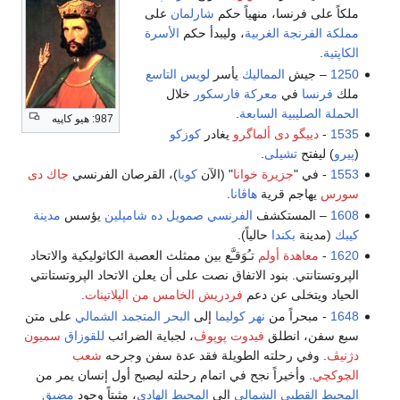
ملكاً على فرنسا، منهياً حكم
شارلمان
على
مملكة الفرنجة الغربية
، وليبدأ حكم
الأسرة
الكاپتية
.
1250
– جيش
المماليك
يأسر
لويس التاسع
ملك
فرنسا
في
معركة فارسكور
خلال
الحملة الصليبية السابعة
.
987: هيو كاپيه
1535
-
دييگو دى ألماگرو
يغادر
كوزكو
(
پيرو
) ليفتح
تشيلى
.
1553
- في "
جزيرة خوانا
" (الآن
كوبا
)، القرصان الفرنسي
جاك دى
سورس
يهاجم قرية
هاڤانا
.
1608
– المستكشف
الفرنسي
صمويل ده شامپلين
يؤسس
مدينة
كيبك
(مدينة
بكندا
حالياً).
1620
-
معاهدة أولم
تـُوَقـَّع بين ممثلث العصبة الكاثوليكية والاتحاد
الپروتستانتي. بنود الاتفاق نصت على أن يعلن الاتحاد الپروتستانتي
الحياد ويتخلى عن دعم
فردريش الخامس من الپلاتينات
.
1648
- مبحراً من
نهر كوليما
إلى
البحر المتجمد الشمالي
على متن
سبع سفن، انطلق
فيدوت پوپوڤ
، لجباية الضرائب
للقوزاق
سميون
دژنيڤ
. وفي رحلته الطويلة فقد عدة سفن وجرحه
شعب
الچوكچي
. وأخيراً نجح في اتمام رحلته ليصبح أول إنسان يمر من
المحيط القطبي الشمالي
إلى
المحيط الهادي
، مثبتاً وجود
مضيق