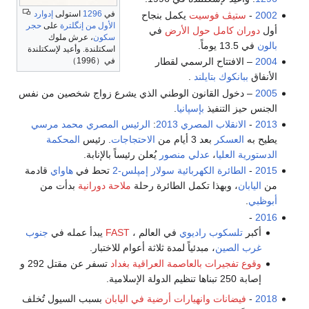
في
1296
استولى
إدوارد
2002
-
ستيڤ فوسيت
يكمل بنجاح
الأول من إنگلترة
على
حجر
أول
دوران كامل حول الأرض
في
سكون
، عرش ملوك
بالون
في 13.5 يوماً.
اسكتلندة. وأعيد لإسكتلندة
في（1996）
2004
– الافتتاح الرسمي لقطار
الأنفاق
ببانكوك
بتايلند
.
2005
– دخول القانون الوطني الذي يشرع زواج شخصين من نفس
الجنس حيز التنفيذ
بإسپانيا
.
2013
-
الانقلاب المصري 2013
:
الرئيس المصري
محمد مرسي
يطيح به
العسكر
بعد 3 أيام من
الاحتجاجات
. رئيس
المحكمة
الدستورية العليا
،
عدلي منصور
يُعلن رئيساً بالإنابة.
2015
-
الطائرة الكهربائية
سولار إمپلس-2
تحط في
هاواي
قادمة
من
اليابان
، وبهذا تكمل الطائرة رحلة
ملاحة دورانية
بدأت من
أبوظبي
.
-
2016
أكبر
تلسكوب راديوي
في العالم ،
FAST
يبدأ عمله في
جنوب
غرب الصين
، مبدئياً لمدة ثلاثة أعوام للاختبار.
وقوع تفجيرات بالعاصمة العراقية بغداد
تسفر عن مقتل 292 و
إصابة 250 تبناها تنظيم الدولة الإسلامية.
2018
-
فيضانات وانهيارات أرضية في اليابان
بسبب السيول تُخلف