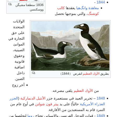
-
1844
1836: منطقتا مشيگن
معاهدة وانگ‌هيا
يعقدها
كالب
ووسكنسن
كوشنگ
، والتي بموجبها تحصل
الولايات
المتحدة
على حق
التجارة في
الموانئ
الصينية،
وحقوق
قانونية
اضافية
داخل
بطريق
الآوك العظيم
انقرض （1844）
الصين.
آخر زوج
من
الآوك العظيم
يلقى مصرعه.
1848
– تحرير العبيد في مستعمرة جزر
الأنتيل الدنماركية
(
الجزر
العذراء الأمريكية
حالياً) على يد
پيتر فون شولتن
في أوج عام من
التمرد قام به المستعبدين من الأفارقة.
1849
- قوات التدخل الفرنسي والاسباني تجتاح
روما
لتخلصها من