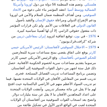
هلسنكي
. وتضم هذه المنظمة 56 دولة من دول
اوروبا
وأمريكا
الشمالية
ووسط آسيا
. انعقد المؤتمر بناء على دعوة من
الاتحاد
السوفيتي
. ومن أهداف المنظمة ضمان السلام والأمن في اوروبا
ودعم الإنفراج الدولي ومراعاة
حقوق الإنسان
والتقيد بأصول
القانون الدولي
في العلاقات بين الأمم. ولم تكن قرارات المؤتمر
ذات مفعول حقوقي الزامي. إلا أن لها أهميةً سياسية كبيرة.
1976
- في
بون
، توقيع اتفاقية لتزويد
إيران
بمفاعلين ذريين
من
شركة "كرافت‌ڤرك‌يونيون".
1979
–
الاحتلال السوڤيتي لأفغانستان
:
الرئيس الأمريكي
جيمي
كارتر
يوقع على اتفاق يقضي بمنح مساعدات سرية للمعارضين
للحكم
الشيوعي
بأفغانستان
. وقع الرئيس الأمريكي جيمي كارتر
مرسوما بتقديم مساعدات سرية لخصوم الحكومة الأفغانية. حصل
ذلك قبل ستة اشهر من دخول القوات السوفيتية إلى أفغانستان.
وتضمن برنامج المساعدات تدريب الفصائل المسلحة. فجرى
تدريب قسم من المقاتلين الأفغان في الولايات المتحدة نفسها، فيما
تم تدريب السواد الأعظم منهم في الأراضي الباكستانية حيث افتتح
لهم ما لا يقل عن مائة معسكر تدريبي. وأنفقت الولايات المتحدة
على اعداد المجاهدين الأفغان ما لا يقل عن ستة مليارات دولار.
واتضح بعد انسحاب القوات السوفيتية من أفغانستان أن الولايات
المتحدة لعبت في الواقع الدور الأول في تشكيل طائفة من