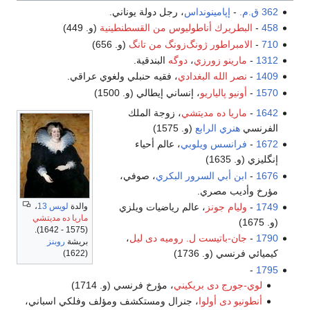
362 ق.م.
-
إپامينونداس
، رجل دولة يوناني.
458
-
البطريرك أناطوليوس من القسطنطينية
(و. 449)
710
-
الامبراطور ژونگ‌زونگ من تانگ
(و. 656)
1312
-
مارينو زورزي
،
دوگه
البندقية.
1409
-
نصر الله البغدادي
، فقيه حنبلي ولغوي عراقي.
1570
-
أونيو پالياريو
، إنساني إيطالي (و. 1500)
1642
-
ماريا ده مديتشي
، زوجة الملك
الفرنسي
هنري الرابع
(و. 1575)
1672
-
فرانسس ويلوبي
، عالم أحياء
إنگليزي (و. 1635)
1676
-
ابن أبي السرور البكري
، صوفي،
مؤرخ وأديب مصري.
والدة
لويس 13
،
1749
-
وليام جونز
، عالم رياضيات ويلزي
ماريا ده مديتشي
(و. 1675)
(1575 - 1642).
1790
-
جان-باتيست ل. روميه دى ليل
،
بريشة
روبنز
كيميائي فرنسي (و. 1736)
(1622)
-
1795
لوي-جورج دى بريكيني
، مؤرخ فرنسي (و. 1714)
أنطونيو دى أولوا
، جنرال ومستكشف ومؤلف وفلكي اسباني،