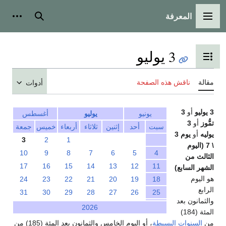
المعرفة
القائمة الرئيسية
بحث
أدوات
3 يوليو
تبديل عرض جدول المحتويات
مقالة
ناقش هذه الصفحة
أدوات
3 يوليو
أو
3
يونيو
يوليو
أغسطس
تمُّوز
أو
3
سبت
أحد
إثنين
ثلاثاء
أربعاء
خميس
جمعة
يوليه
أو
يوم 3
3
2
1
\ 7 (اليوم
10
9
8
7
6
5
4
الثالث من
17
16
15
14
13
12
11
الشهر السابع)
هو اليوم
24
23
22
21
20
19
18
الرابع
31
30
29
28
27
26
25
والثمانون بعد
2026
المئة (184)
من
السنوات البسيطة
، أو اليوم الخامس والثمانون بعد المئة (185) من