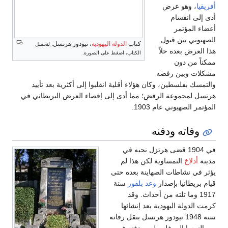
أفريقيا
، وهو عرض
أدى إلى انقسام
أعضاء المؤتمر
الصهيوني بين قبول
كتاب
الدولة اليهودية
، تيودور هرتسل.
لتحميل
هذا العرض بعده حلاً
الكتاب، اضغط على الصورة.
ممكناً من دون
مشكلات وبين رفضه
والتمسك بفلسطين، وكان هؤلاء أقلية انقلبوا إلى أكثرية بعد تأييد
هرتسل لمجموعة الرفض؛ مما أدى إلى إقصاء العرض البريطاني في
المؤتمر الصهيوني عام 1903.
وفاته ودفنه
في 1904 قضى هرتزل نحبه في
مدينة
أدلاخ
النمساوية لكن هذا لم
يؤثر في نشاطات الصهاينة بعده حتى
قيام بريطانيا بإصدار
وعد بلفور
سنة
1917 وما تلته من أحداث. وقد
كرمت الدولة اليهودية بعد إنشائها
سنة 1948 تيودور هرتسل بنقل رفاته
من النمسا إلى فلسطين ودفنه في