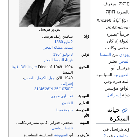
הֶרְצֵל
‎، ويعرف
חוֹזֵה
بالعبرية
הַמְדִינָה
Khozeh
،
،
HaMedinah
تيودور هرتسل
حرفياً "بصيرة
وُلِدَ
بنيامين زئيڤ هرتسل
الدولة")، كان
2 مايو
1860
صحفي وكاتب
پشت
،
مملكة المجر
يهودي
من
النمسا-
توفي
3 يوليو
1904
ڤيينا
،
النمسا-المجر
المجر
. يعتبر
المثوى
1904–1949:
Friedhof،
Döblinger
ڤيينا
،
هرتسل أبو
النمسا
الصهيونية
السياسية
1949–الآن:
جبل الكرمل
،
القدس
،
المعاصرة وفي
إسرائيل
الواقع مؤسس
31°46′26″N
35°10′50″E
دولة
إسرائيل
.
القومية
نمساوي مجري
التعليم
القانون
حياته
المدرسة
جامعة ڤيينا
الأم
المبكرة
المهنة
صحفي، حقوقي، كاتب مسرحي،كاتب،
ناشط سياسي
وُلد هرتسل في
عـُرِف بـ
أبو
الصهيونية
السياسية المعاصرة
بوداپشت
في
2