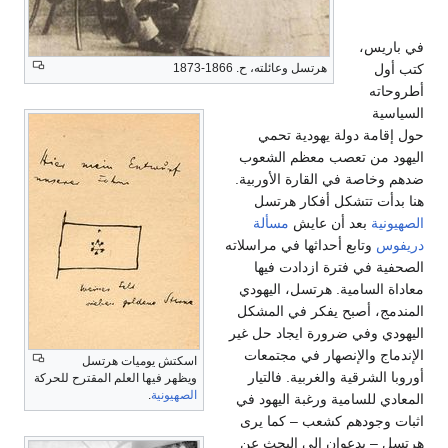
في باريس،
كتب أول
هرتسل وعائلته، ح. 1866-1873
أطروحاته
السياسية
حول إقامة دولة يهودية تحمي
اليهود من تعصب معظم الشعوب
ضدهم وخاصة في القارة الأوربية.
هنا بدأت تتشكل أفكار هرتسل
الصهيونية
بعد أن عايش
مسألة
دريفوس
وتابع أحداثها في مراسلاته
الصحفية في فترة ازدادت فيها
معاداة السامية. هرتسل، اليهودي
المندمج، أصبح يفكر في المشكل
اليهودي وفي ضرورة ايجاد حل غير
الإندماج والإنصهار في مجتمعات
اسكتش يوميات هرتسل
أوروبا الشرقية والغربية. فالتيار
ويظهر فيها العلم المقترح للحركة
الصهيونية
.
المعادي للسامية ورغبة اليهود في
اثبات وجودهم كشعب – كما يرى
هرتسل – يدعوان إلى البحث عن