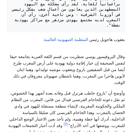
براغماتياً للغاية. لقد رأى مشكلة مع اليهود 
المضطهدين الذين يعانون من أعمال شغب بشكل رئيسي 
في أوروبا الشرقية - ومن ناحية أخرى، رأى أن 
المغرب لديه مجتمع يهودي مزدهر مع مراكز يهودية 
نشطة".

يعقوب هاجويل رئيس
المنظمة الصهيونية العالمية
وقال البروفيسور يوسي شطريت من قسم اللغة العبرية بجامعة حيفا
لنفس الصحيفة إن خيار إقامة دولية يهودية على أرض المغرب طرح
أيضا من قبل الشقيقين باروخ ويعقوب موشيه توليدانو، وهما ابنان
لأبوين هاجرا من المغرب، وهما ناشطان صهيونان معروفان في ذلك
الوقت.
وأوضح أن "باروخ خاطب هرتزل قبل وفاته بعدة أشهر بهذا الخصوص،
ثم نقل دعوته للحاخام الفرنسي فيدال من فاس، المقرب من النظام
الملكي والحكومة المغربية، لإنشاء منطقة مستقلة لليهود في وادي
الحصان بالمغرب، وهذا الحاخام الفرنسي كان ضليعًا بالسياسة
الداخلية، أدرك أنها خطة وهمية، ولم تأخذ بعين الاعتبار الوضع الداخلي
[3]
للمغرب، ووضعها في أحد الأدراج".
وقد أدت أخبار التجمعات اليهودية
في
فلسطين
إلى إحياء حركة قومية يهودية قديمة تحمل اسم
صهيون