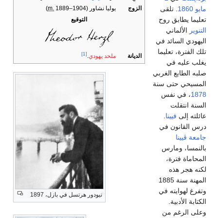
الزوج
يوليا نشاور
(
1889⁠–⁠1904)
m.
مايو
1860
. تلقى
تعليما يطابق روح
التوقيع
التنوير
الألماني
اليهودي السائد في
تلك الفترة، تعليما
[1]
الديانة
ملحد يهودي
.
يغلب عليه في
صلبه الطابع الغربي
المسيحي حتى سنة
1878
، في نفس
السنة انتقلت
عائلته إلى
فيينا
.
درس القانون في
جامعة ڤيينا
بالنمسا، ومارس
المحاماة فترة،
لكنه هجر هذه
المهنة سنة 1885
وتفرغ لهوايته في
تيودور هرتسل في بازل، 1897
الكتابة الأدبية.
وعلى الرغم من