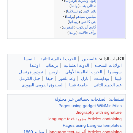
إهود أولمرت
(
أوكرانيا
)
نفتالي بنت
(
پولندا
)
يائير لاپيد
(
يوغسلاڤيا
)
بنيامين نتنياهو
(
پولندا
)
بني گانتس
(
رومانيا
)
گادي آيزنكوت
(
المغرب
)
يوآف جالانت
(
پولندا
)
الكلمات الدالة:
فلسطين
الحرب العالمية الثانية
النمسا
الولايات المتحدة
الدولة العثمانية
بريطانيا
اوغندا
سويسرا
الحرب العالمية الأولى
باريس
تيودور هرتسل
ڤيينا
بوداپشت
بازل
وعد بلفور
حيفا
جبل الكرمل
عبد الحميد الثاني
جامعة ڤيينا
الصندوق القومي اليهودي
تصنيفات
:
الصفحات بخصائص غير محلولة
Pages using gadget WikiMiniAtlas
Biography with signature
Articles containing مجرية-language text
Pages using Lang-xx templates
Articles containing ألمانية-language text
مواليد 1860