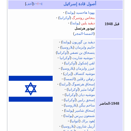
أصول قادة إسرائيل
e
t
v
أخف
يهودا هاحسيد
(
پولندا
)
بنحاس روتنبرگ
(
أوكرانيا
)
ديڤيد يلين
(
پولندا
)
قبل 1948
تيودور هرتسل
(
النمسا-المجر
)
ديڤيد بن گوريون
(
پولندا
)
حاييم وايزمان
(
بلاروسيا
)
يتسحاق بن تصفي
(
أوكرانيا
)
موشيه شاريت
(
أوكرانيا
لڤي إشكول
(
أوكرانيا
)
عيزر وايزمان
(
بلاروسيا
)
موشيه كتساڤ
(
إيران
)
رئوڤن رڤلين
(
النمسا
)
إسحاق هرتصوگ
(
أيرلندا
)
گولدا مئير
(
أوكرانيا
)
موشيه ديان
(
أوكرانيا
)
إسحق رابين
(
أوكرانيا
)
1948-الحاضر
مناحم بيگن
(
بلاروسيا
)
إسحاق شامير
(
پولندا
)
شمعون پـِرِس
(
پولندا
)
إهود براك
(
لتوانيا
)
أرييل شارون
(
بلاروسيا
)