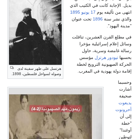
بديل. الإجابة كانت في الكتيب الذي
انتهى من تأليفه يوم
17 يونيو
1895
والذي نشر سنة
1896
تحت عنوان
"مدينة اليهود".
في مطلع القرن العشرين، تناقلت
وسائل إعلام إسرائيلية مؤخرا
رسالة غامضة وسرية، حاول
بحسبها
تيودور هرتزل
مؤسس
الحركة الصهيونية الترويج لخطة
هرتسل على ظهر سفينة لدى
إقامة دولة يهودية في المغرب.
وصوله لسواحل فلسطين، 1898.
وحسبما
أشارت
صحيفة
يديعوت
أحرونوت
إلى أن
"خطة
أوغندا"
لتوطين