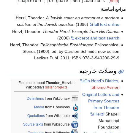
|chapterurl=
,
|origdate=
, and
|coauthors=
(
help
)
مراجع أساسية
Herzl, Theodor.
A Jewish state: an attempt at a modern
solution of the Jewish question
(1896)
full text online
Herzl, Theodor.
Theodor Herzl: Excerpts from His Diaries
(2006)
excerpt and text search
Herzl, Theodor.
Philosophische Erzählungen
Philosophical
Stories (1900), ed. by Carsten Schmidt. new edition
Lexikus Publ. 2011, ISBN 978-3-940206-29-9
وصلات خارجية
On Herzl's Diaries,
Find more about
Theodor_Herzl
at
Shlomo Avineri
Wikipedia's
sister projects
Original Letters and
Definitions
from Wiktionary
Primary Sources
from Theodor
Media
from Commons
Herzl
Shapell
Quotations
from Wikiquote
Manuscript
Source texts
from Wikisource
Foundation