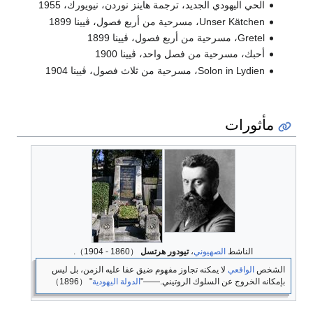
الحي اليهودي الجديد، ترجمة هاينز نوردن، نيويورك، 1955
Unser Kätchen، مسرحية من أربع فصول، ڤيينا 1899
Gretel، مسرحية من أربع فصول، ڤيينا 1899
أحبك، مسرحية من فصل واحد، ڤيينا 1900
Solon in Lydien، مسرحية من ثلاث فصول، ڤيينا 1904
مأثورات
الناشط
الصهيوني
،
تيودور هرتسل
（1860 - 1904）.
الشخص
الواقعي
لا يمكنه تجاوز مفهوم ضيق عفا عليه الزمن، بل ليس
بإمكانه الخروج عن السلوك الروتيني.――"
الدولة اليهودية
" （1896）