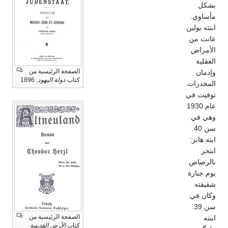
بشكل
مأساوي.
ابنته بولين
عانت من
الأمراض
العقلية
الصفحة الرئيسية من
وإدمان
كتاب
دولة اليهود
. 1896
المخدرات.
توفيت في
عام 1930
وهي في
سن 40.
ابنه هانز:
انتحر
بالرصاص
يوم جنازة
شقيقته
وكان في
سن 39.
الصفحة الرئيسية من
ابنته
كتاب
الأرض القديمة