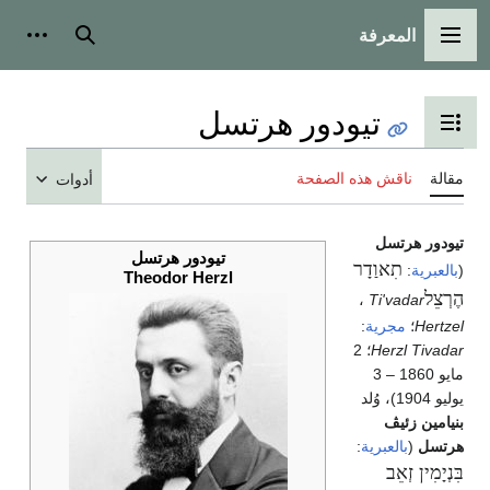
المعرفة
القائمة الرئيسية
بحث
أدوات
تيودور هرتسل
تبديل عرض جدول المحتويات
مقالة
ناقش هذه الصفحة
أدوات
تيودور هرتسل
تيودور هرتسل
תִאוַדָר
(
بالعبرية
:
Theodor Herzl
הֶרְצֵל
‎،
Ti'vadar
Hertzel
؛
مجرية
:
Herzl Tivadar
؛ 2
مايو 1860 – 3
يوليو 1904)، وُلد
بنيامين زئيڤ
هرتسل
(
بالعبرية
:
בִּנְיָמִין זְאֵב