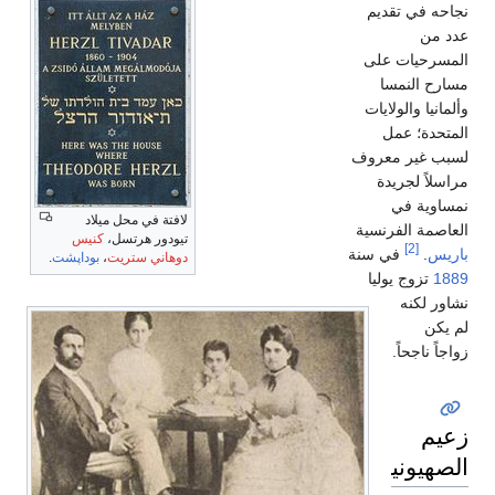
نجاحه في تقديم
عدد من
المسرحيات على
مسارح النمسا
وألمانيا والولايات
المتحدة؛ عمل
لسبب غير معروف
مراسلاً لجريدة
نمساوية في
لافتة في محل ميلاد
العاصمة الفرنسية
تيودور هرتسل،
كنيس
[2]
باريس
.
في سنة
دوهاني ستريت
،
بوداپشت
.
1889
تزوج يوليا
نشاور لكنه
لم يكن
زواجاً ناجحاً.
زعيم
الصهيونية