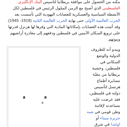
مكنه من الحصول على موافقة بريطانيا لتأسيس
البنك الإنگليزي
الفلسطيني
الذي أصبح مع الزمن الممّول الرئيس في فلسطين لكل
الأنشطة السياسية والعسكرية للعصابات اليهودية التي تأسست بعد
الحرب العالمية الأولى
حتى نهاية
الحرب العالمية الثانية
(1918- 1945).
وقد أثبتت هذه العصابات بإمكاناتها المادية التي وفرها لها هرتزل قدرتها
على ترويع السكان الآمنين في فلسطين ودفعهم إلى مغادرة أراضيهم
وبيوتهم.
ويبدو أنه للظروف
الدولية والوضع
السكاني في
فلسطين، وخشية
بريطانيا من مغبّة
مسايرة أطماع
هرتسل لتأسيس
دولته في فلسطين،
فقد عرضت عليه
مساعدته لإقامة
وطن قومي في
شبه
جزيرة سيناء
أو
اوغندا
في شرق