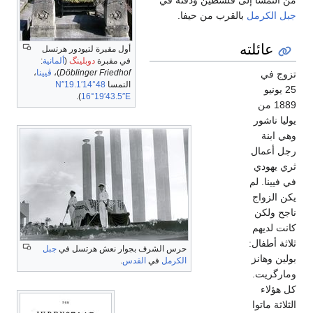
جبل الكرمل
بالقرب من حيفا.
عائلته
أول مقبرة لتيودور هرتسل
في مقبرة
دوبلينگ
(
ألمانية
:
Döblinger Friedhof
)،
ڤيينا
،
تزوج في
النمسا
48°14′19.1″N
25 يونيو
).
16°19′43.5″E
1889 من
يوليا ناشور
وهي ابنة
رجل أعمال
ثري يهودي
في فيينا. لم
يكن الزواج
ناجح ولكن
كانت لديهم
ثلاثة أطفال:
حرس الشرف بجوار نعش هرتسل في
جبل
بولين وهانز
الكرمل
في
القدس
.
ومارگريت.
كل هؤلاء
الثلاثة ماتوا