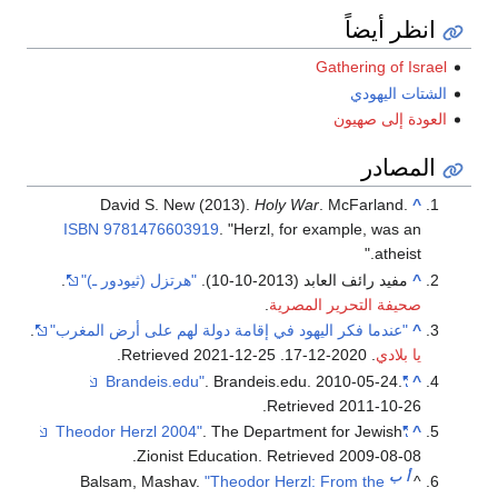
انظر أيضاً
Gathering of Israel
الشتات اليهودي
العودة إلى صهيون
المصادر
David S. New (2013).
Holy War
. McFarland.
^
ISBN
9781476603919
.
Herzl, for example, was an
atheist.
^
مفيد رائف العابد (2013-10-10).
"هرتزل (ثيودور ـ)"
.
صحيفة التحرير المصرية
.
^
"عندما فكر اليهود في إقامة دولة لهم على أرض المغرب"
.
يا بلادي
. 2020-12-17
. Retrieved
2021-12-25
.
. Brandeis.edu. 2010-05-24
.
"Brandeis.edu"
^
.
Retrieved
2011-10-26
. The Department for Jewish
"Theodor Herzl 2004"
^
.
Zionist Education
. Retrieved
2009-08-08
أ
ب
Balsam, Mashav.
"Theodor Herzl: From the
^