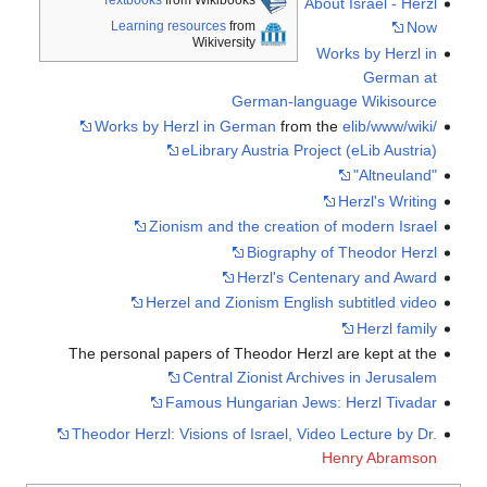
Textbooks
from Wikibooks
About Israel - Herzl
Now
Learning resources
from
Wikiversity
Works by Herzl in
German at
German-language Wikisource
Works by Herzl in German
from the
elib/www/wiki/
eLibrary Austria Project (eLib Austria)
"Altneuland"
Herzl's Writing
Zionism and the creation of modern Israel
Biography of Theodor Herzl
Herzl's Centenary and Award
Herzel and Zionism English subtitled video
Herzl family
The personal papers of Theodor Herzl are kept at the
Central Zionist Archives in Jerusalem
Famous Hungarian Jews: Herzl Tivadar
Theodor Herzl: Visions of Israel, Video Lecture by Dr.
Henry Abramson