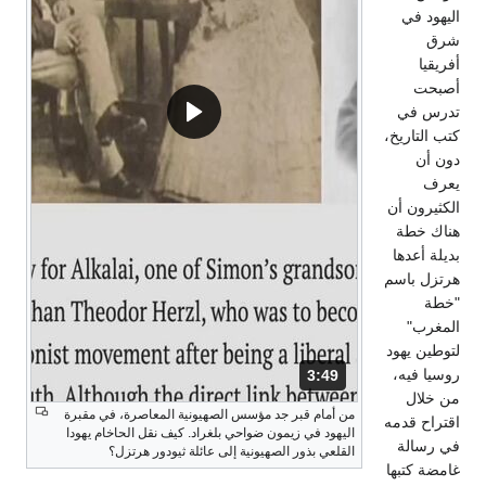
اليهود في
شرق
أفريقيا
أصبحت
تدرس في
كتب التاريخ،
دون أن
يعرف
الكثيرون أن
هناك خطة
بديلة أعدها
هرتزل باسم
"خطة
المغرب"
لتوطين يهود
روسيا فيه،
3:49
المدة: دقائق و 49 ثواني.
من خلال
من أمام قبر جد مؤسس الصهيونية المعاصرة، في مقبرة
اقتراح قدمه
اليهود في زيمون ضواحي بلغراد. كيف نقل الحاخام يهودا
في رسالة
القلعي بذور الصهيونية إلى عائلة ثيودور هرتزل؟
غامضة كتبها