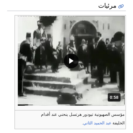
مرئيات
0:58
المدة: 58 ثانية.
مؤسس الصهيونية تيودور هرتسل ينحني عند أقدام
الخليفة
عبد الحميد الثاني
.