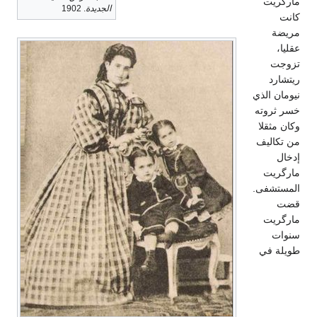
مارگريت
الجديدة
. 1902
كانت
مريضة
عقليا،
تزوجت
ريتشارد
نيومان الذي
خسر ثروته
وكان مثقلا
من تكاليف
إدخال
مارگريت
المستشفى.
قضت
مارگريت
سنوات
طويلة في