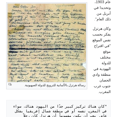
عام 1903،
وتحديدا في
أبريل من
ذلك العام".
وكان هرتزل
يفكر بحسب
نفس الموقع
"في اقتراح
موقع
مختلف
للدولة
اليهودية في
منطقة وادي
الحصان
رسالة هرتزل بالألمانية للترويج للدولة الصهيونية.
جنوب غرب
المغرب.
"كان هناك تركيز كبير جدًا من اليهود هناك، سواء 
في المغرب نفسه أو في منطقة شمال إفريقيا بشكل 
عام. يجب أن يكون مفهوماً أن هرتزل كان رجلاً 