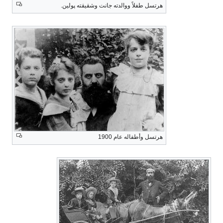
هرتسل طفلاً ووالدته جانت وشقيقته پولين.
هرتسل وأطفاله عام 1900