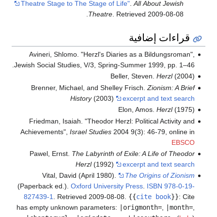
Theatre Stage to The Stage of Life"
.
All About Jewish
.
Theatre
. Retrieved
2009-08-08
قراءات إضافية
Avineri, Shlomo. "Herzl's Diaries as a Bildungsroman",
Jewish Social Studies, V/3, Spring-Summer 1999, pp. 1–46.
Beller, Steven.
Herzl
(2004)
Brenner, Michael, and Shelley Frisch.
Zionism: A Brief
History
(2003)
excerpt and text search
Elon, Amos.
Herzl
(1975)
Friedman, Isaiah. "Theodor Herzl: Political Activity and
Achievements",
Israel Studies
2004 9(3): 46-79, online in
EBSCO
Pawel, Ernst.
The Labyrinth of Exile: A Life of Theodor
Herzl
(1992)
excerpt and text search
Vital, David (April 1980).
The Origins of Zionism
(Paperback ed.).
Oxford University Press
.
ISBN
978-0-19-
827439-1
. Retrieved
2009-08-08
.
{{
cite book
}}
:
Cite
has empty unknown parameters:
|origmonth=
,
|month=
,