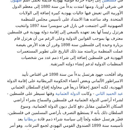
في شرقي أوربا، ومنها امتدت بدءاً من سنة 1880 إلى معظم الدول
الأوربية التي تعيش فيها جاليات يهودية كبيرة إضافة إلى الولايات
المتحدة. وقد ساعده هذا الامتداد على تأسيس مجلس للمنظمة
الصهيونية التي اجتمعت في بازل في سويسرا سنة 1897 وانتخبت
هرتزل رئيساً لها بعد تعهده بالسعي إلى إقامة دولة يهودية في فلسطين
معترف بها بموجب القوانين الدولية وعلى الرغم من أن هرتزل قام
بزيارة وحيدة إلى فلسطين سنة 1898 وقرر أن هذه الأرض بغيضة
عملت المنظمة برئاسته منذ ذلك التاريخ على تطوير المستعمرات
اليهودية في فلسطين إضافة إلى شراء ذمم عدد من شخصيات
المنظمات الدولية لدعم إنشاء دولته المرتقبة.
وقد أفلحت جهود هرتسل بدءاً من سنة 1898 في اقتناص تأييد
الامبراطور الألماني وبعض أعضاء الحكومة البريطانية على إقامة الدولة
اليهودية، لكنه أخفق إخفاقاً ذريعاً في محاولة إقناع السلطان العثماني
عبد الحميد الثاني
- وكانت
الدولة العثمانية
وقتها تسيطر على فلسطين -
لشراء أراضي الدولة العثمانية في فلسطين والسماح بشراء أراضي
السكان الأصليين مقابل دفع كامل ديون الدولة العثمانية، وسوغ
السلطان ذلك بأنه لا يستطيع التصرف بأراضي المسلمين في فلسطين،
فغيّر هرتسل خطته ولجأ إلى سياسة شراء ذمم قادة
بريطانيا
بعد
تأسيسه سنة 1899 الصندوق القومي اليهودي لجمع التبرعات. وهو أمر