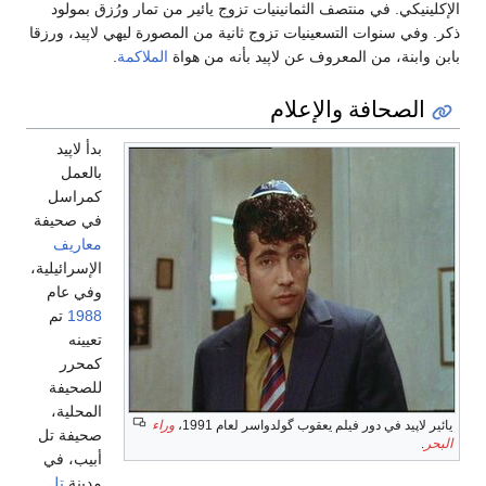
الإكلينيكي. في منتصف الثمانينيات تزوج يائير من تمار ورُزق بمولود
ذكر. وفي سنوات التسعينيات تزوج ثانية من المصورة ليهي لاپيد، ورزقا
بابن وابنة، من المعروف عن لاپيد بأنه من هواة
الملاكمة
.
الصحافة والإعلام
بدأ لاپيد
بالعمل
كمراسل
في صحيفة
معاريف
الإسرائيلية،
وفي عام
1988
تم
تعيينه
كمحرر
للصحيفة
المحلية،
يائير لاپيد في دور فيلم يعقوب گولدواسر لعام 1991،
وراء
صحيفة تل
البحر
.
أبيب، في
مدينة
تل