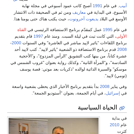
أبيب
. في عام
1991
أصبح كاتب عمود أسبوعي في مجلة نهاية
الأسبوع، في البداية في
معاريف
ومن ثم في الصحيفة ذات الانتشار
الأوسع في البلاد
يديعوت أحرونوت
، حيث يكتب هناك حتى يومنا هذا.
في عام
1995
عمل كمقدّم برنامج الاستضافة الرئيسي في
القناة
الأولى
، التي كانت تبث في ليلة السبت. ومنذ عام
1997
قام بتقديم
برنامج اللقاءات "يائير لاپيد مباشر في العاشرة" وفي السنوات
2000
-
2008
قدم برنامج الاستضافة ذو الشعبية "يائير لاپيد". كتب لاپيد أحد
عشرة كتاباً، من بينها كتب التشويق "الرأس المزدوج"، و"الأحجية
السادسة"، و"المرأة الثانية"، وكذلك رواية بعنوان "غروب الشمس في
موسكو" والسيرة الذاتية لوالده "ذكريات بعد موتي: قصة يوسف
(تومي) لاپيد".
وفي يناير
2008
بدأ بتقديم برنامج الأخبار الذي يحظى بشعبية واسعة
في
إسرائيل
، في أيام الجمعة، بعنوان "أستوديو الجمعة".
الحياة السياسية
في بداية
عام
2010
كثرت