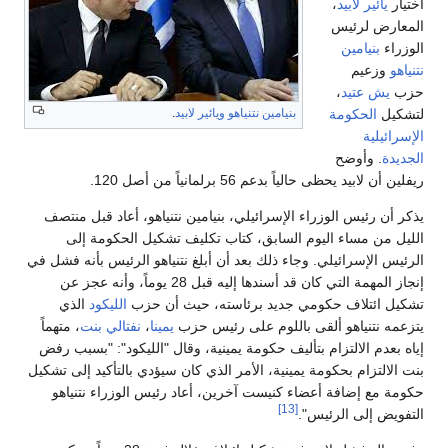
اختيار
يائير لابيد
،
المعارض لرئيس
الوزراء
بنيامين
نتنياهو
وزعيم
حزب
يش عتيد
،
لتشكيل
الحكومة
بنيامين نتنياهو
ويائير لابيد
.
الإسرائيلية
الجديدة
. وأوضح
ريفلين أن لابيد يحظى حالياً بدعم 56 برلمانياً من أصل 120.
يذكر أن رئيس الوزراء الإسرائيلي، بنيامين نتنياهو، أعاد قبل منتصف
الليل من مساء اليوم السابق، كتاب تكليف تشكيل الحكومة إلى
الرئيس الإسرائيلي. وجاء ذلك بعد أن أبلغ نتنياهو الرئيس بأنه فشل في
إنجاز المهمة التي كان قد أسندها إليه قبل 28 يوماً، وأنه عجز عن
تشكيل ائتلاف حكومي جديد برئاسته، حيث أن حزب
الليكود
الذي
يتزعمه نتنياهو ألقى باللوم على رئيس حزب
يمينا
،
نفتالي بنت
، متهماً
إياه بعدم الالتزام بتأليف حكومة يمينية، وقال "الليكود": "بسبب رفض
بنت الالتزام بحكومة يمينية، الأمر الذي كان سيؤدي بالتأكيد إلى تشكيل
حكومة مع إضافة أعضاء كنيست آخرين، أعاد رئيس الوزراء نتنياهو
[13]
التفويض إلى الرئيس".