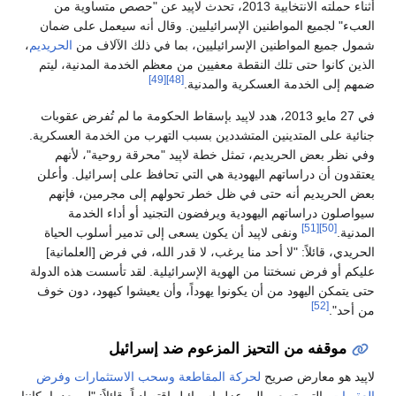
أثناء حملته الانتخابية 2013، تحدث لاپيد عن "حصص متساوية من
العبء" لجميع المواطنين الإسرائيليين. وقال أنه سيعمل على ضمان
شمول جميع المواطنين الإسرائيليين، بما في ذلك الآلاف من
الحريديم
،
الذين كانوا حتى تلك النقطة معفيين من معظم الخدمة المدنية، ليتم
[49]
[48]
ضمهم إلى الخدمة العسكرية والمدنية.
في 27 مايو 2013، هدد لاپيد بإسقاط الحكومة ما لم تُفرض عقوبات
جنائية على المتدينين المتشددين بسبب التهرب من الخدمة العسكرية.
وفي نظر بعض الحريديم، تمثل خطة لاپيد "محرقة روحية"، لأنهم
يعتقدون أن دراساتهم اليهودية هي التي تحافظ على إسرائيل. وأعلن
بعض الحريديم أنه حتى في ظل خطر تحولهم إلى مجرمين، فإنهم
سيواصلون دراساتهم اليهودية ويرفضون التجنيد أو أداء الخدمة
[51]
[50]
المدنية.
ونفى لاپيد أن يكون يسعى إلى تدمير أسلوب الحياة
الحريدي، قائلاً: "لا أحد منا يرغب، لا قدر الله، في فرض [العلمانية]
عليكم أو فرض نسختنا من الهوية الإسرائيلية. لقد تأسست هذه الدولة
حتى يتمكن اليهود من أن يكونوا يهوداً، وأن يعيشوا كيهود، دون خوف
[52]
من أحد".
موقفه من التحيز المزعوم ضد إسرائيل
لاپيد هو معارض صريح
لحركة المقاطعة وسحب الاستثمارات وفرض
العقوبات
، التي تسعى إلى عزل إسرائيل اقتصادياً، قائلاً: "لم يعد بإمكاننا