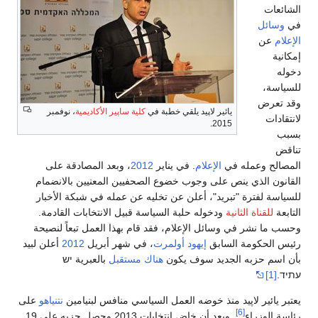
الشائعات
في
وسائل
الإعلام
عن
إمكانية
دخوله
للسياسة،
وقد تعرض
يائير لاپيد يلقي خطبة في
كلية ساپير الأكاديمية
، نوفمبر
لانتقادات
2015.
بسبب
تناقض
المصالح وعمله في
الإعلام
. في يناير
2012
، وبعد المصادقة على
القانون الذي ينص على وجوب خضوع الصحفيين المعنيين بالانضمام
للسياسة لفترة "تبريد"، أعلن عن تخليه عن عمله في شبكة الأخبار
التابعة
للقناة الثانية
ودخوله حلبة السياسة قبيل الانتخابات القادمة.
وحسب ما نشر في وسائل الإعلام، فقد قام بهذا العمل تبعاً لنصيحة
رئيس الحكومة السابق
إيهود أولمرت
، في شهر أبريل
2012
أعلن لبيد
بأن اسم حزبه الجديد سوف يكون
هناك مستقبل
بالعبرية יש
עתיד.
[1]
يعتبر يائير لاپيد منذ خوضه العمل السياسي منافس لبنيامين
نتنياهو
على
[6]
رئاسة الوزراء
. وبعد أن خاض انتخابات 2013 وحصل حزبه على 19