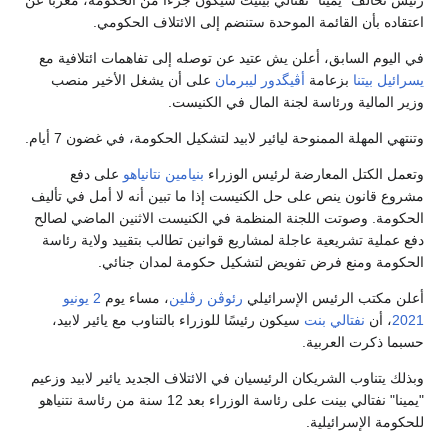
رئيس تحالف "يمينا" نفتالي بينيت سيكون جزءا من الحكومة، معربا عن
اعتقاده بأن القائمة الموحدة ستنضم إلى الائتلاف الحكومي.
في اليوم السابق، أعلن يش عتيد عن توصله إلى تفاهمات ائتلافية مع
يسرائيل بيتنا
بزعامة
أڤيگدور ليبرمان
على أن يشغل الأخير منصب
وزير المالية ورئاسة لجنة المال في الكنيست.
وتنتهي المهلة الممنوحة ليائير لابيد لتشكيل الحكومة، في غضون 7 أيام.
وتعمل الكتل المعارضة لرئيس الوزراء
بنيامين نتانياهو
على دفع
مشروع قانون ينص على حل الكنيست إذا ما تبين أنه لا أمل في تأليف
الحكومة. وصوتت اللجنة المنظمة في الكنيست الاثنين الماضي لصالح
دفع عملية تشريعية عاجلة لمشاريع قوانين تطالب بتقييد ولاية رئاسة
الحكومة ومنع فرض تفويض لتشكيل حكومة لمدان جنائي.
أعلن مكتب الرئيس الإسرائيلي
رئوڤن رڤلين
، مساء يوم
2 يونيو
2021
، أن
نفتالي بنت
سيكون رئيسًا للوزراء بالتناوب مع يائير لابيد،
حسبما ذكرت العربية.
وبذلك يتناوب الشريكان الرئيسيان في الائتلاف الجديد يائير لابيد وزعيم
"يمينا" نفتالي بينت على رئاسة الوزراء بعد 12 سنة من رئاسة نتنياهو
للحكومة الإسرائيلية.