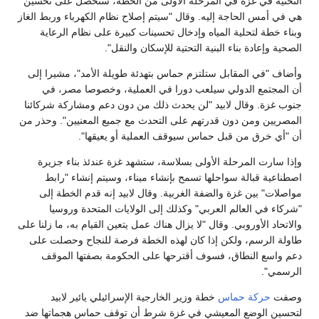
التحتية في غزة في المرحلة الأولى من الخطة، ستحصل على تحسين
هي في أمس الحاجة إليه. وقال "سيتم إصلاح نظام الكهرباء وربط الغاز
وبناء خطة لتحلية المياه وإدخال تحسينات كبيرة على نظام الرعاية
الصحية وإعادة بناء البنية التحتية للإسكان والنقل".
وأضاف "في المقابل ستلتزم حماس بتهدئة طويلة الأمد"، مشيرا إلى
أن المجتمع الدولي سيلعب دورا في العملية، وخصوصا مصر، في
جنوب غزة. وقال لابيد "لن يحدث ذلك من دون دعم ومشاركة شركائنا
المصريين ومن دون قدرتهم على التحدث مع جميع المعنيين". وحذر من
أن "أي خرق من قبل حماس سيوقف العملية أو يعيقها".
وإذا سارت المرحلة الأولى بسلاسة، ستشهد غزة عندئذ بناء جزيرة
اصطناعية قبالة سواحلها تسمح بإنشاء ميناء، وسيتم إنشاء "رابط
مواصلات" بين غزة والضفة الغربية. وقال لابيد إنه قدم الخطة إلى
"شركاء في العالم العربي" وكذلك إلى الولايات المتحدة وروسيا
والاتحاد الأوروبي. وقال "لا يزال هناك عمل يتعين القيام به، ما زلنا على
طاولة الرسم، ولكن إذا كان لهذه الخطة فرصة للنجاح وحصلت على
دعم واسع النطاق، فسوف أقترحها على الحكومة بصفتها الموقف
الرسمي".
وصفت
حركة حماس
خطة وزير الخارجية الإسرائيلي يائير لابيد
لتحسين الوضع المعيشي في غزة شرط أن توقف حماس هجماتها ضد