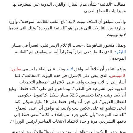
مطالب "القائمة" بشأن هدم المنازل والقرى البدوية غير المعترف بها
وميزانيات القطاع العربي.
وادعى نتنياهو أن ائتلاف بينيت-لابيد "باع النقب للقائمة الموحدة"، وأورد
مقارنة بين التنازلات التي قدمها هو "للقائمة الموحدة" وتلك التي قدمها
لابيد وبينيت.
ويمثل منشور نتنياهو هذا، حسب الإعلام الإسرائيلي، تغييراً في مسار
الليكود
، الذي طالما ادعى مراراً وتكراراً أنه لم يتفاوض مع "القائمة
الموحدة".
وزعم نتنياهو أن خلافاً له، وافق
لابيد
وبنت على إلغاء ما يسمى
بقانون
كامينيتس
، الذي ينص على الإسراع في هدم البيوت "المخالفة"، كما
أشار إلى أن لابيد وبينيت وافقا على الاعتراف "بمعظم التجمعات
البدوية غير الشرعية في النقب"، بينما هو وافق على "ثلاثة فقط". وتابع
أن لابيد وبنت وعدا بتخصيص 52.5 مليار شيكل كـ"تمويل حكومي
للقطاع العربي"، في حين أنه وافق فقط على 15 مليار شيكل. كما
ادعى نتنياهو أنه على عكس بنت ولابيد، لم يوافق أبدا على السماح
"للقائمة الموحدة" بأن تكون جزءا من ائتلاف، لكنه "سعى فقط إلى
دعمها التشريعي مرة واحدة لاعتماد الانتخاب المباشر لرئيس الوزراء".
ودعا حزب الليكود إلى تظاهرات ضد حزب "يمينا" والحكومة الجديدة،