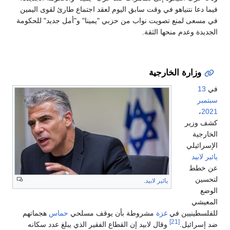
فيما دعا نتنياهو في وقت سابق اليوم لعقد اجتماع طارئ لقوى اليمين
في مسعى لمنع تصويت نواب من حزبي "يمينا" و"أمل جديد" للحكومة
الجديدة وعدم منحها الثقة.
وزارة الخارجية
في
13
سبتمبر
،
2021
كشف وزير
الخارجية
الإسرائيلي
يائير لابيد
عن خطط
لتحسين
يائير لابيد
.
الوضع
المعيشي
للفلسطينيين في
غزة
مشروطة بأن يوقف مسلحي
حماس
هجماتهم
[21]
ضد إسرائيل.
وقال لابيد إن القطاع الفقير الذي يبلغ عدد سكانه