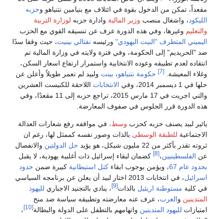
مقعداً، تمكن من الدخول بقوة في ائتلاف مع بنيامين نتنياهو و
حزبه
الليكود
، واشغال منصب
وزير المالية
وادارة حزبه
لوزارة التربية
والتعليم
وغيرها، وفي هذه الدورة عرف عن تنسيقه القوي مع الحزب
اليميني المتطرف
"البيت اليهودي"
ورئيسه
نفتالي بينيت
، حيث وقفا سدًا
ضد "الحريديم" إلى الحكومة، وفي فترة ولايته في وزارة المالية تم
انتقاده لعدم تطبيقه وعوده الانتخابية واستمرار ارتفاع اسعار السكن،
[7]
وغلاء المعيشة.
حكومة
نتنياهو
،
بينت
ولبيد لم تعمر طويلاً وأعلن عن
حلها في 1 ديسمبر 2014، وفي
الانتخابات
اللاحقة للكنيست العشرين
والتي اجريت في 17 مارس 2015، تراجع حزبه إلى 11 مقعدًا، وفي
هذه الدورة قرر الجلوس في صفوف المعارضة.
يائير لبيد يصنف حزبه كحزب
وسط،
في مواقفه رفع شعارات العدالة
الاجتماعية
للطبقة الوسطى
بالذات وصور نفسه كممثل لها، رغم ان
ثروته تقدر بأكثر من 22 مليون شيكل، هو يؤيد
حل الدولتين
والانفصال
[8]
عن
الفلسطينيين
،
كضمان لبقاء إسرائيل ذات أغلبية يهودية، لا يقبل
بحدود عام 67
، ويؤمن بوجوب ابقاء
كتل استيطانية
كبيرة ضمن
حدود
اسرائيل
، في انتخابات 2013 اختار لبيد أن يعلن عن برنامجه السياسي
[9]
في كلية
مستوطنة اريئيل
بالذات
، ينادي بالتجنيد الاجباري
لليهود
المتدينين
و
العرب
، عرف عنه معارضته وتطبيقه سياسة ضد منح
[10]
امتيازات
لليهود المتدينين
واتهامهم بالتطفل على الدولة والبطالة
،