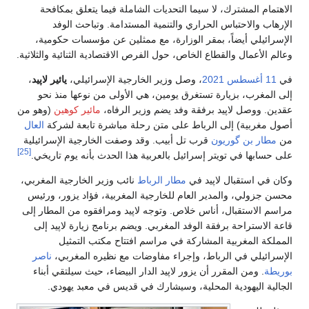
الاهتمام المشترك، لا سيما التحديات الشاملة فيما يتعلق بمكافحة
الإرهاب والاحتباس الحراري والتنمية المستدامة. وتباحث الوفد
الإسرائيلي أيضاً، بمقر الوزارة، مع ممثلين عن مؤسسات حكومية،
وعالم الأعمال والقطاع الخاص، حول الفرص الاقتصادية الثنائية والثلاثية.
في
11 أغسطس
2021
، وصل وزير الخارجية الإسرائيلي،
يائير لاپيد
،
إلى المغرب، بزيارة تستغرق يومين، هي الأولى من نوعها منذ نحو
عقدين. ووصل لاپيد برفقة وفد يضم وزير الرفاه،
مائير كوهين
(وهو من
أصول مغربية) إلى الرباط على متن رحلة مباشرة تابعة لشركة
العال
من
مطار بن گوريون
قرب تل أبيب. وقد وصفت الخارجية الإسرائيلية
[25]
على حسابها في تويتر إسرائيل بالعربية هذا الحدث بأنه يوم تاريخي.
وكان في استقبال لاپيد في
مطار الرباط
نائب وزير الخارجية المغربي،
محسن جزولي، والمدير العام للخارجية المغربية، فؤاد يزور، ورئيس
مراسم الاستقبال، أناس خلاص. وتوجه لاپيد ومرافقوه من المطار إلى
قاعة الاستراحة برفقة الوفد المغربي. ويضم برنامج زيارة لاپيد إلى
المملكة المغربية المشاركة في مراسم افتتاح مكتب التمثيل
الإسرائيلي في الرباط، وإجراء مفاوضات مع نظيره المغربي،
ناصر
بوريطة
. ومن المقرر أن يزور لاپيد الدار البيضاء، حيث سيلتقي أبناء
الجالية اليهودية المحلية، وسيشارك في قديس في معبد يهودي.