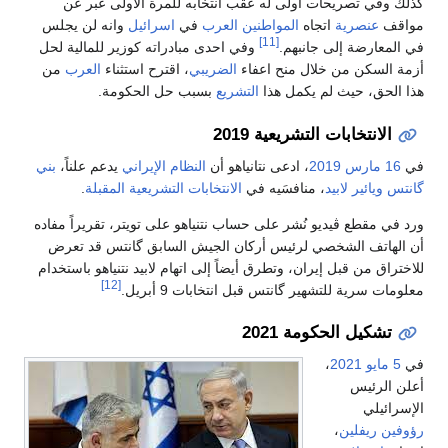
كذلك وفي تصريحات اولى له عقب انتخابه للمرة الاولى عبر عن
مواقف
عنصرية
اتجاه
المواطنين العرب
في
اسرائيل
وانه لن يجلس
[11]
في المعارضة إلى جانبهم.
وفي احدى مبادراته كوزير للمالية لحل
أزمة السكن من خلال منح اعفاء
الضريبي
، اقترح استثناء
العرب
من
هذا الحق، حيث لم يكمل هذا
التشريع
بسبب حل الحكومة.
الانتخابات التشريعية 2019
في
16 مارس
2019
، ادعى نتانياهو أن
النظام الإيراني
يدعم علناً،
بني
گانتس
ويائير لابيد
، منافسَيه في
الانتخابات التشريعية المقبلة
.
ورد في مقطع ڤيديو نُشر على حساب نتنياهو على تويتر، تقريراً مفاده
أن الهاتف الشخصي لرئيس أركان الجيش السابق گانتس قد تعرض
للاختراق من قبل إيران، وتطرق أيضاً إلى اتهام لابيد نتنياهو باستخدام
[12]
معلومات سرية للتشهير گانتس قبل انتخابات 9 أبريل.
تشكيل الحكومة 2021
في
5 مايو
2021
،
أعلن الرئيس
الإسرائيلي
رؤوفين ريفلين
،