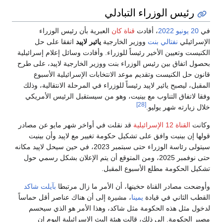
رئيس الوزراء التبادلي
في
20 يونيو
2022
، أفادت
قناة كان
العبرية بأن رئيس الوزراء
الإسرائيلي
نفتالي بنت
ووزير الخارجية
يائير لاپيد
اتفقا على حل
الكنيست وتعيين الأخير رئيساً للوزراء. وأفادت وسائل إعلام إسرائيلية
بحصول اتفاق بين رئيس الوزراء بنت ووزير الخارجية لاپيد، على طرح
قانون حل ​الكنيست​ وتقديم موعد ​الانتخابات​ الإسرائيلية الأسبوع
المقبل، ليصبح يائير لاپيد رئيساً للوزراء في المرحلة الانتقالية، وذلك
وفقا لاتفاق التناوب مع بينيت، وهو من سيستقبل الرئيس الأمريكي
[28]
خلال زيارته شهر يوليو.
وكانت ​
القناة 12 الإسرائيلية​
قد نقلت في أواخر شهر مايو عن مصادر
قولها إن بينيت وافق على تشكيل حكومة تغيير مع لاپيد وأن بينيت
سيتولى رئاسة الوزراء حتى سبتمبر 2023، في حين سيحل لاپيد مكانه
حتى نوفمبر 2025، ومن المتوقع أن يتم الإعلان بشكل رسمي حول ​
تشكيل الحكومة​ مطلع الأسبوع المقبل.
وأوضحت مصادر القناة حخينها، أن الأمر ما زال مرتبطا
بآيلت شاكد
القطب الثاني في قيادة
يمينا
، مشيرة إلى أن هناك عناصر أقل حماساً
لدخول مثل هذه الحكومة مثل شاكد، وهذا الأمر هو الذي سيحسم
مصير الحكومة. إلى ذلك، قالت هيئة البث الإسرائيلية اليوم إن