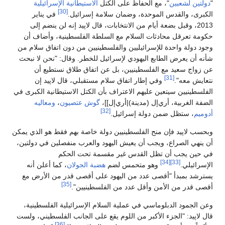
"
دولتين لشعبين
"، مع الحفاظ على الكتل
الاستيطانية الإسرائيلية
[30]
الكبرى، والقدس الموحدة، وضمان سلامة إسرائيل.
في يناير
2013، وقبل بضعة أيام من الانتخابات، قال لاپيد إنه لن ينضم إلى
حكومة تعرقل محادثات السلام مع السلطة الفلسطينية، وأضاف أن
وجود دولة واحدة للإسرائيليين والفلسطينيين من دون اتفاق سلام من
شأنه أن يعرض الطابع اليهودي لإسرائيل للخطر. وقال: "نحن لا نبحث
عن زواج سعيد مع الفلسطينيين، بل عن اتفاق طلاق نستطيع أن
[31]
نتعايش معه".
وفي إطار اتفاق سلام مستقبلي، قال لاپيد إن
الفلسطينيين سيتعين عليهم الاعتراف بأن الكتل الاستيطانية الكبرى في
الضفة الغربية، أري‌إل (مدينة)|أري‌إل]]،
گوش عتصيون
،
ومعاليه
[32]
أدوميم
، ستظل ضمن دولة إسرائيل.
وبحسب لاپيد فإن منح الفلسطينيين دولة خاصة بهم فقط هو الذي يمكن
أن ينهي الصراع، ويجب أن يعيش اليهود والعرب منفصلين في دولتين،
في حين يجب أن تظل القدس غير مقسمة تحت الحكم
[34]
[33]
الإسرائيلي.
وهو متحمس لضم
هضبة الجولان
، كما أعلن أنه
يسترشد بمبدأ "أقصى عدد من اليهود على أقصى قدر من الأرض مع
[35]
أقصى قدر من الأمن وأقل عدد من الفلسطينيين".
وعن الجمود الدبلوماسي في عملية السلام الإسرائيلية الفلسطينية،
قال لاپيد: "الجزء الأكبر من اللوم يقع على الجانب الفلسطيني، ولست
[36]