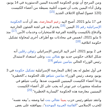
ومن المرجح أن تؤدي الحكومة الجديدة اليمين الدستورية في 14 يونيو،
وقبل أداء اليمين يجب أن تصوت أغلبية بسيطة من أعضاء الكنيست
[15]
(120 عضوا) لصالح الائتلاف الجديد.
في 17 مايو 2021، أصبح لاپيد
زعيم المعارضة
، بعد أن أدت
الحكومة
[16]
الإسرائيلية رقم 35
اليمين.
يخدم لاپيد في لجنة الشئون الخارجية
[17]
والدفاع بالكنيست واللجنة الفرعية للاستخبارات وخدمات الأمن.
منذ
5 مايو 2021، انغمس في محادثات مع أطراف أخرى لمحاولة تشكيل
[18]
حكومة ائتلافية.
في 2 يونيو 2021، أخبر لاپيد الرئيس الإسرائيلي
رئوڤن رڤلين
أنه
شكل ائتلاف حكومي جديد مع
نفتالي بنت
وعلى استعداد لاستبدال
[19]
رئيس الوزراء الحالي
بنيامين نتنياهو
.
في أول تعليق له بعد إعلان المعارضة الإسرائيلية
تشكيل حكومة
في 3
يونيو، وصف رئيس الوزراء
بنيامين نتنياهو
تلك الحكومة بـ"الخطيرة"
ودعا أعضاء الكنيست اليمينيين للتصويت ضدها. وكتب نتنياهو في
سلسلة منشورات عبر تويتر أنه يجب على كل أعضاء الكنيست
[20]
اليمينيين معارضة هذه الحكومة "اليسارية الخطيرة".
وانتقد نتنياهو رئيس حزب
يمينا
نفتالي بنت
لما وصفه بـ"بيعه نفسه"
للحزب الإسلامي "
القائمة العربية الموحدة
"، بموافقته على بعض