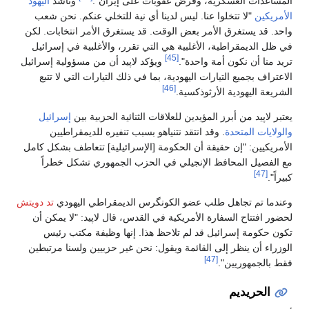
المساعدات العسكرية، وفرض عقوبات على إيران".
وناشد
اليهود
الأمريكين
"لا تتخلوا عنا. ليس لدينا أي نية للتخلي عنكم. نحن شعب
واحد. قد يستغرق الأمر بعض الوقت. قد يستغرق الأمر انتخابات. لكن
في ظل الديمقراطية، الأغلبية هي التي تقرر، والأغلبية في إسرائيل
[45]
تريد منا أن نكون أمة واحدة".
ويؤكد لاپيد أن من مسؤولية إسرائيل
الاعتراف بجميع التيارات اليهودية، بما في ذلك التيارات التي لا تتبع
[46]
الشريعة اليهودية الأرثوذكسية.
يعتبر لاپيد من أبرز المؤيدين للعلاقات الثنائية الحزبية بين
إسرائيل
والولايات المتحدة
. وقد انتقد نتنياهو بسبب تنفيره للديمقراطيين
الأمريكيين: "إن حقيقة أن الحكومة [الإسرائيلية] تتعاطف بشكل كامل
مع الفصيل المحافظ الإنجيلي في الحزب الجمهوري تشكل خطراً
[47]
كبيراً".
وعندما تم تجاهل طلب عضو الكونگرس الديمقراطي اليهودي
تد دويتش
لحضور افتتاح السفارة الأمريكية في القدس، قال لاپيد: "لا يمكن أن
تكون حكومة إسرائيل قد لم تلاحظ هذا. إنها وظيفة مكتب رئيس
الوزراء أن ينظر إلى القائمة ويقول: نحن غير حزبيين ولسنا مرتبطين
[47]
فقط بالجمهوريين".
الحريديم