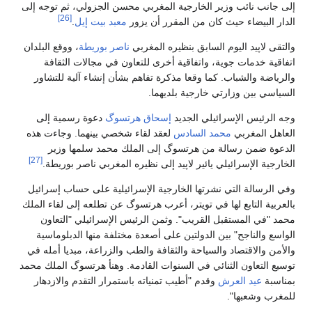
إلى جانب نائب وزير الخارجية المغربي محسن الجزولي، ثم توجه إلى
[26]
الدار البيضاء حيث كان من المقرر أن يزور
معبد بيت إيل
.
والتقى لاپيد اليوم السابق بنظيره المغربي
ناصر بوريطة
، ووقع البلدان
اتفاقية خدمات جوية، واتفاقية أخرى للتعاون في مجالات الثقافة
والرياضة والشباب. كما وقعا مذكرة تفاهم بشأن إنشاء آلية للتشاور
السياسي بين وزارتي خارجية بلديهما.
وجه الرئيس الإسرائيلي الجديد
إسحاق هرتسوگ
دعوة رسمية إلى
العاهل المغربي
محمد السادس
لعقد لقاء شخصي بينهما. وجاءت هذه
الدعوة ضمن رسالة من هرتسوگ إلى الملك محمد سلمها وزير
[27]
الخارجية الإسرائيلي يائير لاپيد إلى نظيره المغربي ناصر بوريطة.
وفي الرسالة التي نشرتها الخارجية الإسرائيلية على حساب إسرائيل
بالعربية التابع لها في تويتر، أعرب هرتسوگ عن تطلعه إلى لقاء الملك
محمد "في المستقبل القريب". وثمن الرئيس الإسرائيلي "التعاون
الواسع والناجح" بين الدولتين على أصعدة مختلفة منها الدبلوماسية
والأمن والاقتصاد والسياحة والثقافة والطب والزراعة، مبديا أمله في
توسيع التعاون الثنائي في السنوات القادمة. وهنأ هرتسوگ الملك محمد
بمناسبة
عيد العرش
وقدم "أطيب تمنياته باستمرار التقدم والازدهار
للمغرب وشعبها".