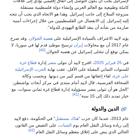
لإسرائيل يجب أن يكون التوصل إلى اتفاق إقليمي يؤدي إلى علاقات
كاملة وطبيعية مع العالم العربي وإنشاء دولة فلسطينية مستقلة
منزوعة السلاح إلى جانب إسرائيل. وهذا هو الاتجاه الذي يجب أن تتجه
إليه إسرائيل. إن الانفصال عن الفلسطينيين من خلال إجراءات أمنية
صارمة من شأنه أن ينقذ الطابع اليهودي للدولة".
يؤيد لاپيد الاعتراف بالسيادة الإسرائيلية على
هضبة الجولان
. وقد صرح
عام 2017 أن مع محاولات
إيران
ترسيخ موطئ قدم لها في سوريا، لا
[40]
يمكن توقع أن تتخلى إسرائيل عن هضبة الجولان.
في
25 فبراير
2025
، اقترح لاپيد أن تتولى
مصر
إدارة
قطاع غزة
للسنوات الثماني المقبلة على الأقل، عقب نهاية
الحرب الإسرائيلية
على غزة
، لقاء إعفائها من قسم كبير من ديونها. وبحسب وكالة
الصحافة الفرنسية، قال لاپيد أمام منتدى في مركز أبحاث بواشنطن:
"الحل هو أن تتولى مصر مسؤولية إدارة قطاع غزة ثماني سنوات، مع
[41]
خيار تمديد ذلك إلى 15 سنة".
الدين والدولة
عام 2013، عندما كان حزب "
هناك مستقبل
" في الحكومة، دفع لاپيد
إلى زيادة وسائل النقل العام يوم
الشبات
، على النقيض من القانون
[42]
الحالي الذي ينص على إغلاق معظم وسائل النقل العام.