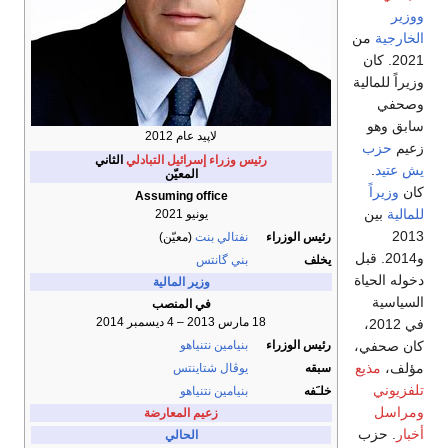
ووزير
الخارجية
من
2021. كان
وزيراً للمالية
وصحفي
سابق وهو
لاپيد عام 2012
زعيم
حزب
رئيس وزراء إسرائيل التبادلي
الثاني
يش عتيد
.
المعيّن
كان
وزيراً
Assuming office
للمالية
بين
يونيو 2021
2013
رئيس الوزراء
نفتالي بنت
(معيّن)
و2014. قبل
يخلف
بني گانتس
دخوله الحياة
وزير المالية
السياسية
في المنصب
18 مارس 2013
– 4 ديسمبر 2014
في 2012،
كان صحفي،
رئيس الوزراء
بنيامين نتنياهو
مؤلف،
مذيع
سبقه
يوڤال شتاينتس
تلفزيوني
خلـَفه
بنيامين نتنياهو
ومراسل
زعيم المعارضة
أخبار
. حزب
الحالي