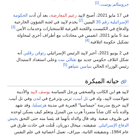
[1]
جروسالم پوست
.
في 17 مايو 2021، أصبح لاپيد
زعيم المعارضة
، بعد أن أدت
الحكومة
[2]
الإسرائيلية رقم 35
اليمين.
يخدم لاپيد في لجنة الشؤون الخارجية
[3]
والدفاع في الكنيست واللجنة الفرعية للاستخبارات وخدمات الأمن.
منذ 5 مايو 2021، انغمس في محادثات مع أطراف أخرى لمحاولة
[4]
تشكيل حكومة ائتلافية.
في 2 يونيو 2021، أخبر لاپيد الرئيس الإسرائيلي
رئوڤن رڤلين
أنه
شكل ائتلاف حكومي جديد مع
نفتالي بنت
وعلى استعداد لاستبدال
[5]
رئيس الوزراء الحالي
بنيامين نتنياهو
.
حياته المبكرة
لاپيد هو ابن الكاتب والصحفي ورجل السياسة
يوسف لاپيد
والأديبة
شولاميت لاپيد، ولد في
تل أبيب
، تربى وترعرع في
لندن
وفي تل أبيب.
لاپيد خريج مدرسة "جيمناسيا" العبرية في مدينة
هرتسليا
، وقد شهد
والده بأنه كان شاباً متمرداً هرب من المنزل وتعلم كيف يسكن لوحده
في ظروف صعبة. وقد قال والداه بأنهما قد يئسا منه حتى التحق
بجيش
الدفاع الإسرائيلي
. شقيقته، ميخال دوربان، قُتلت في حادث طرق في
عام 1984، وشقيقته الثانية، ميراف، تعمل أخصائية في علم النفس