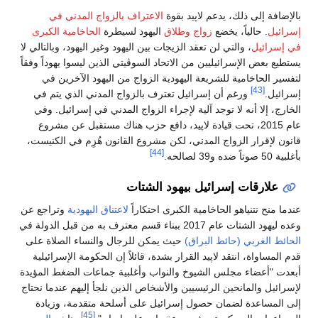
بالإضافة إلى ذلك، يدعم لاپيد بقوة
الاعتراف بالزواج المدني في
إسرائيل
. حالياً، يخضع
زواج وطلاق
اليهود لسيطرة
الحاخامية الكبرى
في إسرائيل
، والتي لن تعقد الزيجات بين اليهود وغير اليهود، وبالتالي لا
يستطيع بعض الإسرائيليين من الاتحاد السوڤيتي الذين ليسوا يهوداً وفقاً
لتفسير الحاخامية للشريعة اليهودية الزواج من اليهود الآخرين في
[43]
إسرائيل.
ورغم أن إسرائيل تعترف بالزواج المدني الذي يتم في
الخارج، إلا أنه لا توجد آلية لإجراء الزواج المدني في إسرائيل. وفي
عام 2015، تحت قيادة لاپيد، دافع حزب هناك مستقبل عن مشروع
قانون لإقرار الزواج المدني، لكن مشروع القانون هُزِم في الكنيست،
[44]
بأغلبية 50 صوتاً ضده و39 لصالحه.
علارقات إسرائيل بيهود الشتات
عندما منح نتنياهو الحاخامية الكبرى احتكاراً
لاعتناق اليهودية
وتراجع عن
وعده ليهود الشتات عام 2017 ببناء قسم معترف به من قبل الدولة في
الحائط الغربي (حائط البراق)
حيث يمكن للرجال والنساء الصلاة على
قدم المساواة، انتقد لاپيد القرار بشدة، قائلاً إن الحكومة الإسرائيلية
أبعدت "أعضاء مجلس الشيوخ والنواب وأغلبية جماعات الضغط المؤيدة
لإسرائيل والمانحين الرئيسيين والأشخاص الذين نلجأ إليهم عندما نحتاج
إلى المساعدة لضمان حصول إسرائيل على أسلحة متقدمة، وزيادة
[45]