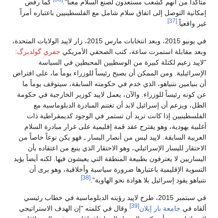
متأكداً من أنهم كشعب مستعدون لصنع السلام معنا".
كما رفض
إمكانية التوصل إلى اتفاق سلام شامل مع الفلسطينيين باعتباره أمراً
[37]
غير واقعياً.
في يونيو 2015، وبعد انتخابات مارس 2015، زار لاپيد الولايات المتحدة،
وبعد مقابلة استمرت ساعة، كتب الصحفي الأمريكي
جفري گولدبرگ
:
"لاپيد زعيم لكتلة كبيرة من الوسطيين المحبطين في السياسة
الإسرائيلية. ومن الممكن أن يصبح رئيساً للوزراء يوماً ما، على افتراض
أن بنيامين نتنياهو، الذي خدم في حكومته السابقة، سيتوقف يوماً ما
عن كونه رئيساً للوزراء. والآن، يعمل لاپيد كوزير الخارجية في حكومة
الظل، ويزعم أن إسرائيل لابد أن تغتنم المبادرة الدبلوماسية مع
الفلسطينيين إذا كانت تريد أن تستمر في الوجود كديمقراطية ذات
أغلبية يهودية، وهو يقترح عقد قمة إقليمية على غرار مبادرة السلام
العربية السابقة. لاپيد ليس من أنصار اليسار ـ فهو يكن نوعاً خاصاً من
الاحتقار لليسار الإسرائيلي، وهو الاحتقار الذي ينبع من اعتقاده بأن
اليساريين لا يعترفون بطبيعة المنطقة التي يعيشون فيها. لكنه أيضاً يؤيد
التسوية الإقليمية باعتبارها ضرورة سياسية وأخلاقية، وهو يرى أن
[38]
نتنياهو يقود إسرائيل بلا هوادة نحو الهاوية".
في سبتمبر 2015، طرح لاپيد رؤيته الدبلوماسية في خطاب رئيسي
[39]
ألقاه في
جامعة بار إيلان
وقال في كلمته "إن الهدف الاستراتيجي