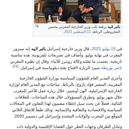
يائير لاپيد
برفقة نائب وزير الخارجية المغربي محسن
المخروطي، الرباط،
11 أغسطس
2021
.
في
19 يوليو
2021
، قال وزير خارجية إسرائيل
يائير لاپيد
إنه سيزور
المغرب في نهاية يوليو. وأضاف في تصريحات تلفزيونية: هذه مناسبة
تاريخية، بحسب ما نقلته وكالة رويترز للأنباء. وقال إن نظيره المغربي
[24]
ناصر بوريطة
سيرد الزيارة لافتتاح بعثة دبلوماسية في إسرائيل.
وأجرى المدير العام للشؤون السياسية بوزارة الشؤون الخارجية
المغربية، السفير فؤاد يازوغ، بالرباط، مباحثات مع المدير العام لوزارة
الخارجية الإسرائيلية، ألون أوشبيز، خلال زيارة عمل للأخير للمغرب
خلال شهر يوليو. وتطرق المسؤولان خلال هذه المباحثات، للعلاقات
الثنائية، فضلاً عن بحث سبل إعطاء مضمون لهذا التعاون في المجالات
السياسية والاقتصادية والثقافية والإنسانية، وذلك طبقاً للاتفاق الثلاثي
الموقَّع بين المغرب والولايات المتحدة وإسرائيل في ديسمبر 2020.
وتبادل الطرفان وجهات النظر حول القضايا الإقليمية والدولية ذات