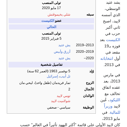
يشد عتيد
تولى المنصب
17 مايو 2020
الوسطي،
الذي أسسه
سبقه
شلي يخيموڤتش
لاپيد، اصبح
عضو
الكنيست
ثاني أكبر
الحالي
حزب في
تولى المنصب
5 فبراير 2015
الكنيست
بعد
2013–2019
يش عتيد
فوزه بـ19
2019–2020
أزرق وأبيض
مقعد في
أول
انتخاباته
2020–
يش عتيد
في 2013.
تفاصيل شخصية
وُلِد
5 نوفمبر 1963
(العمر 62 سنة)
في مارس
تل أبيب
،
إسرائيل
2013، بعد
الزوج
تمار فريدمان (طفل واحد)، ليحي مان
عقده اتفاق
الأنجال
2
تحالف مع
الوالدان
تومي لاپيد
الليكود
، عُين
شولاميت لاپيد
لاپيد
وزيراً
الوظيفة
سياسي
صحفي
للمالية
. في
مايو 2013،
كان لاپيد الأولى على قائمة "أكثر اليهود تأثيراً في العالم" حسب