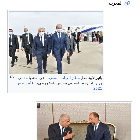
المغرب
يائير لاپيد
يصل
مطار الرباط
،
المغرب
، في استقباله نائب
وزير الخارجية المغربي محسن المخروطي،
11 أغسطس
.
2021