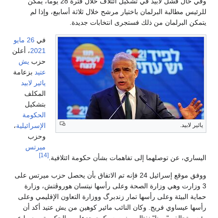
وفي حال فشل لابيد في تشكيل ائتلاف خلال فترة 28 يوماً، يمكن
للرئيس مطالبة البرلمان باختيار مرشح خلال ثلاثة أسابيع، وإذا لم
يتمكن البرلمان من ذلك فستجرى انتخابات جديدة.
في
26 مايو
2021
، أعلن
حزب
يش
عتيد
بزعامة
يائير لابيد
المكلف
بتشكيل
الحكومة
يائير لابيد.
الإسرائيلية
،
وحزب
ميرتس
[14]
اليساري، عن توصلهما إلى تفاهمات بشأن حكومة ائتلافية.
ووفق موقع إسرائيل 24 فإنه تم الاتفاق بأن يحصل حزب ميرتس على
3 وزارت وهي وزارة الصحة وعلى رأسها نيتسان هوروڤتش، وزارة
حماية البيئة وعلى رأسها تمار زندبرگ ووزارة التعاون الإقليمي وعلى
رأسها عيساوي فريج. وكان النائب مائير كوهين من يش عتيد أكد أن