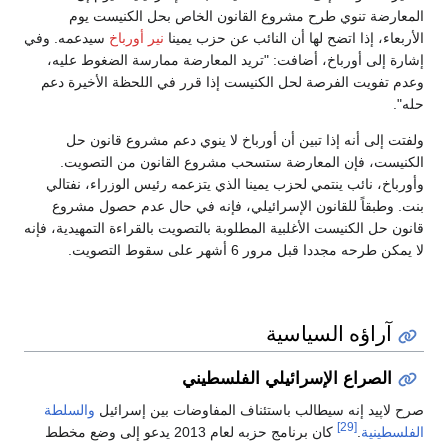
المعارضة تنوي طرح مشروع القانون الخاص بحل الكنيست يوم
الأربعاء، إذا اتضح لها أن النائب عن حزب يمينا
نير أورباخ
سيدعمه. وفي
إشارة إلى أورباخ، أضافت: "تريد المعارضة ممارسة الضغوط عليه،
وعدم تفويت الفرصة لحل الكنيست إذا قرر في اللحظة الأخيرة دعم
حله".
ولفتت إلى أنه إذا تبين أن أورباخ لا ينوي دعم مشروع قانون حل
الكنيست، فإن المعارضة ستسحب مشروع القانون من التصويت.
وأورباخ، نائب ينتمي لحزب يمينا الذي يتزعمه رئيس الوزراء، نفتالي
بنت. وطبقاً للقانون الإسرائيلي، فإنه في حال عدم حصول مشروع
قانون حل الكنيست الأغلبية المطلوبة بالتصويت بالقراءة التمهيدية، فإنه
لا يمكن طرحه مجددا قبل مرور 6 أشهر على سقوط التصويت.
آراؤه السياسية
الصراع الإسرائيلي الفلسطيني
صرح لاپيد إنه سيطالب باستئناف المفاوضات بين إسرائيل
والسلطة
[29]
الفلسطينية
.
كان برنامج حزبه لعام 2013 يدعو إلى وضع مخطط