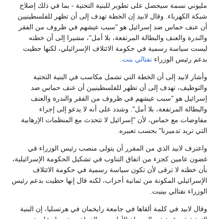
مليوني نسمة سيحصل على تطوير للبنية التحتية - بما في ذلك إصلاح
شبكة الكهرباء. وقال لابيد إن الخطة تهدف إلى أن تظهر للفلسطينيين
أن عنف حماس ضد إسرائيل هو "سبب عيشهم في ظروف من الفقر
والندرة والعنف والبطالة المرتفعة، بلا أمل"، مشيرا إلى أن خطته
ليست سياسة رسمية في حكومة الائتلاف الإسرائيلي، لكنها حظيت
بدعم رئيس الوزراء
نفتالي بنت
.
وأشار لابيد إلى أن الخطة التي تشمل مكاسب في البنية التحتية
والتوظيف، تهدف إلى أن تظهر للفلسطينيين أن عنف حماس ضد
إسرائيل هو "سبب عيشهم في ظروف من الفقر والندرة والعنف
والبطالة المرتفعة، بلا أمل". وشدد على أنه لا يدعو إلى إجراء
مفاوضات مع حماس، لأن "إسرائيل لا تتحدث مع المنظمات الإرهابية
التي تريد تدميرنا" بحسب تعبيره.
واعترف لابيد الذي من المقرر أن يتولى منصب رئيس الوزراء في
غضون عامين كجزء من اتفاق التناوب في تشكيل الحكومة الإسرائيلية،
بأن خطته لا ترقى لأن تكون سياسة رسمية في حكومة الائتلاف
الإسرائيلي المكونة من ثمانية أحزاب، لكنه قال إنها حظيت بدعم رئيس
الوزراء نفتالي بينيت.
وقال لابيد في كلمة ألقاها في جامعة رايخمان في هرتسليا، إن البنية