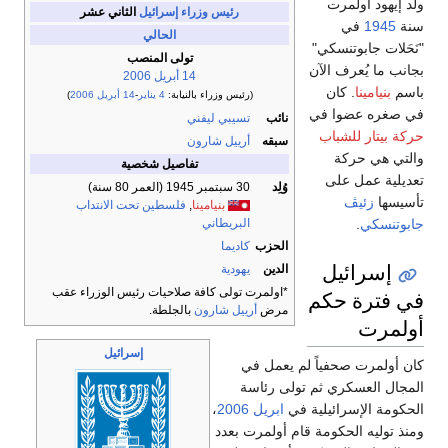
ولد إيهود أولمرت
رئيس وزراء إسرائيل
الثاني عشر
سنة
1945
في
الحالي
"نَحَلات جابوتنسكي"
تولى المنصب
بجانب ما يُعرف الآن
14 أبريل
2006
باسم
بنيامينا
. كان
(رئيس وزراء بالنيابة:
4 يناير
-
14 أبريل
2006
)
في صغره عضوا في
نائب
تسيبي ليفني
حركة بيتار للشباب
سبقه
أرييل شارون
والتي هي حركة
تفاصيل شخصية
تعديلية عمل على
وُلِد
30 سبتمبر 1945
(العمر 80 سنة)
تأسيسها
زئيڤ
بنيامينا
,
فلسطين تحت الانتداب
البريطاني
جابوتنسكي
.
الحزب
كاديما
إسرائيل
الدين
يهودية
*اولمرت تولى كافة صلاحيات رئيس الوزراء عقب
في فترة حكم
مرض
أرييل شارون
بالجلطة.
أولمرت
إسرائيل
كان أولمرت صحفياً لم يعمل في
المجال العسكري ثم تولى رئاسة
الحكومة الإسرائيلية في
ابريل
2006
،
ومنذ توليه الحكومة قام أولمرت بعدد