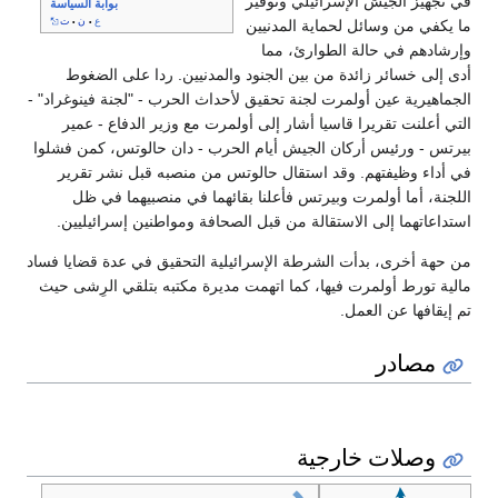
في تجهيز الجيش الإسرائيلي وتوفير
بوابة السياسة
ع
ن
ت
ما يكفي من وسائل لحماية المدنيين
•
•
وإرشادهم في حالة الطوارئ، مما
أدى إلى خسائر زائدة من بين الجنود والمدنيين. ردا على الضغوط
الجماهيرية عين أولمرت لجنة تحقيق لأحداث الحرب - "لجنة فينوغراد" -
التي أعلنت تقريرا قاسيا أشار إلى أولمرت مع وزير الدفاع - عمير
بيرتس - ورئيس أركان الجيش أيام الحرب - دان حالوتس، كمن فشلوا
في أداء وظيفتهم. وقد استقال حالوتس من منصبه قبل نشر تقرير
اللجنة، أما أولمرت وبيرتس فأعلنا بقائهما في منصبيهما في ظل
استداعاتهما إلى الاستقالة من قبل الصحافة ومواطنين إسرائيليين.
من حهة أخرى، بدأت الشرطة الإسرائيلية التحقيق في عدة قضايا فساد
مالية تورط أولمرت فيها، كما اتهمت مديرة مكتبه بتلقي الرِشى حيث
تم إيقافها عن العمل.
مصادر
وصلات خارجية