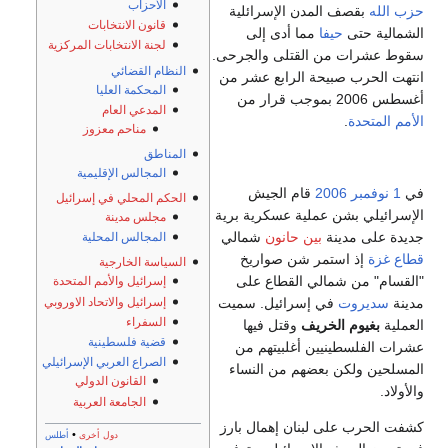
الأحزاب
حزب الله
بقصف المدن الإسرائلية
قانون الانتخابات
الشمالية حتى
حيفا
مما أدى إلى
لجنة الانتخابات المركزية
سقوط عشرات من القتلى والجرحى.
النظام القضائي
انتهت الحرب صبيحة الرابع عشر من
المحكمة العليا
أغسطس 2006 بموجب قرار من
المدعي العام
الأمم المتحدة
.
مناحم معزوز
المناطق
المجالس الإقليمية
في
1 نوفمبر
2006
قام الجيش
الحكم المحلي في إسرائيل
الإسرائيلي بشن عملية عسكرية برية
مجلس مدينة
جديدة على مدينة
بين حانون
شمالي
المجالس المحلية
قطاع غزة
إذ استمر شن صواريخ
السياسة الخارجية
"القسام" من شمالي القطاع على
إسرائيل والأمم المتحدة
مدينة
سديروت
في إسرائيل. سميت
إسرائيل والاتحاد الاوروبي
السفراء
العملية
بغيوم الخريف
وقتل فيها
قضية فلسطينية
عشرات الفلسطينيين أغلبيتهم من
الصراع العربي الإسرائيلي
المسلحين ولكن بعضهم من النساء
القانون الدولي
والأولاد.
الجامعة العربية
كشفت الحرب على لبنان إهمال بارز
•
دول أخرى
أطلس