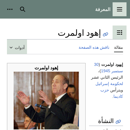
المعرفة
القائمة الرئيسية
بحث
أدوات
إهود اولمرت
تبديل عرض جدول المحتويات
مقالة
ناقش هذه الصفحة
أدوات
إيهود اولمرت
(
30
إهود اولمرت
سبتمبر
1945
)،
الرئيس الثاني عشر
لحكومة إسرائيل
ويترأس
حزب
كاديما
.
النشأة