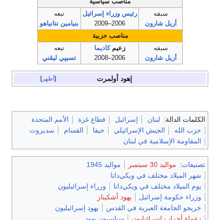
مناصب سياسية
سبقه
رئيس وزراء إسرائيل
تبعه
أريل شارون
2006–2009
بنيامين نتانياهو
مناصب حزبية
سبقه
زعيم
كاديما
تبعه
أريل شارون
2006–2008
تسيپي ليڤني
إهود أولمرت
أظهر
الكلمات الدالة:
لبنان
إسرائيل
قطاع غزة
الأمم المتحدة
حزب الله
الجيش الإسرائيلي
حيفا
القسام
سديروت
المقاومة الإسلامية في لبنان
تصنيفات
:
مواليد 30 سبتمبر
مواليد 1945
شهر الميلاد مختلف في ويكي‌داتا
يوم الميلاد مختلف في ويكي‌داتا
وزراء إسرائيليون
وزراء حكومة إسرائيل
يهود أشكيناز
خريجو الجامعة العبرية في القدس
يهود إسرائيليون
زعماء أحزاب إسرائيليون
سياسيون يهود