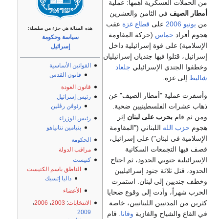
من الحملات العسكرية أهمها: عملية
أمطار الصيف
في الثامن والعشرين
من
يونيو
2006
على
قطاع غزة
عقب
هذه المقالة هي جزء من سلسلة:
هجوم أفراد
حماس
(حركة المقاومة
سياسة وحكومة
الإسلامية) على قوة إسرائيلية داخل
إسرائيل
إسرائيل، قتلوا فيها جنديان إسرائيليان
القوانين الأساسية
وخطفوا الجندي الإسرائيلي
جلعاد
قانون القدس
شاليط
إلى غزة.
قانون العودة
وأسفرت عملية "أمطار الصيف" عن
رئيس إسرائيل
ذهاب عشرات الفلسطينيين ضحية.
رئوڤن رڤلين
ومن ثم قام
بحرب على لبنان
إثر
رئيس الوزراء
هجوم
حزب الله
اللبناني ("المقاومة
بنيامين نتانياهو
الإسلامية في لبنان") على إسرائيل،
الحكومة
قصف فيها التجمعات السكانية
مراقب الدولة
الإسرائيلية جنوبي الحدود، ثم اجتاح
كنيست
الناطق باسم الكنيست
الحدود، قتل ثلاثة جنود إسرائيليين
داليا إتسيك
وخطف جنديين إلى لبنان. استمرت
الأعضاء
الحرب شهراً، وأدت إلى وقوع ضحايا
كثرين من المدنيين اللبنانيين، خاصة
الانتخابات
:
2003
،
2006
،
2009
في القاع والشياح والغازية
وقانا
. قام