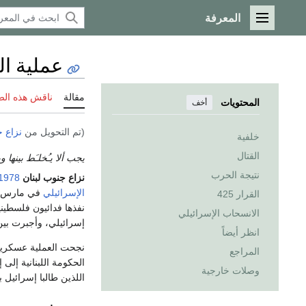
المعرفة
القائمة الرئيسية
عملية ال
مقالة
ناقش هذه ال
المحتويات
أخف
(تم التحويل من
نزاع جن
خلفية
القتال
يجب ألا يـُخلـَط بينها 
نتيجة الحرب
نزاع جنوب لبنان
1978
الإسرائيلي
في مارس
القرار 425
نفذها فدائيون فلسطينيون.
الانسحاب الإسرائيلي
إسرائيلي، وأجبرت بين 100,000 إلى 250,000 شخص في لبنان على النزوج الد
انظر أيضاً
نجحت العملية عسكري
المراجع
الحكومة اللبنانية إلى 
وصلات خارجية
اللذين طالبا إسرائيل 