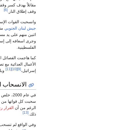
مقاتلاً بهدف كسر وقف 
[6]
وقف إطلاق النار.
وانسحبت القوات الإسرا
جيش لبنان الجنوبي
مق
اثنين منهم على يد مس
وجرى اسعافه إلى إسر
الفلسطينية.
كما هاجمت الفصائل الفلسطينية قوات ال
الأعمال العدائية مع ت
[11]
[10]
[9]
إسرائيل،
وبلغت 
الانسحاب ا
في عام 2000، خلص
سحبت كل قواتها من ل
الرغم من أن
القرار رقم 
[13]
ذلك.
وفي الواقع لم تنسحب إ