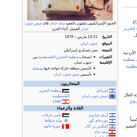
اع
الجنود الإسرائيليون يلتقون بالعقيد
سعد حداد
، قائد
جيش جنوب
 لتحرير
لبنان
العميل، أثناء الغزو.
ل
التاريخ
14-21 مارس – 1978
الموقع
جنوب لبنان
النتيجة
نصر عسكري إسرائيلي
لأردنية
التغيرات
انسحاب
منظمة التحرير الفلسطينية
من
د
منظمة
الإقليمية
جنوب لبنان
طينية
تأسيس منطقة عازلة تتواجد فيها
يونيفيل
تأسيس
جيش جنوب لبنان
المتحاربون
إسرائيل
منظمة التحرير
 العال
الفلسطينية
جيش جنوب لبنان
فاع
LNM
القادة والزعماء
أرييل شارون
ياسر عرفات
يناً
وليد جنبلاط
موردخاي گور
ذبحة حافلة أفيفيم
جورج حاوي
أڤيگدور بن-گال
سعد حداد