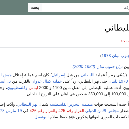
بحث
ليطاني
صفحة
وب لبنان 1978
)
وبين
نزاع جنوب لبنان (1982-2000)
.
(سُمّى رمزياً عمليةَ
الليطاني
مِن قِبَل
إسرائيل
) كان اسم عملية إحتلال
جيش ال
1978
للبنان
حتى نهر الليطاني، رداً على
عملية كمال عدوان
بالقرب من
تل أبي
 أدت عملية الليطاني إلى مقتل ماين 1100 و 2000
لبناني
وفلسطينيون
اخلي.
اً حيث انسحبت قوات
منظمة التحرير الفلسطينية
شمال
نهر الليطاني
. وأدّت إع
إصدار
مجلس الأمن الدولي
القرار رقم 425
والقرار رقم 426
في
19 مارس
78
بالانسحاب الفوري لقواتها وتكوين قوّة حفظ سلام
اليونيفيل
.