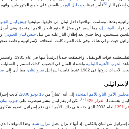
[6]
إطلاق النار.
فأمر عرفات
وخليل الوزير
بالقبض على جميع المتورطين، واتهم أب
ئيلية بعدها، وسلمت مواقعها داخل لبنان إلى حليفها، ميليشيا
جيش لبنان الجنو
ر قوات
اليونيفيل
، مما أسفر عن مقتل 8 جنود تابعين للأمم المتحدة. وفي أبريل 1980، تم اختطاف
لحين مسيحيين. ونجا جندي بعد إطلاق النار عليه من قبل
جيش لبنان الجنوبي
؛ و
ائيل حيث توفي هناك. وفي تلك الفترة كانت الصحافة الإسرائيلية وخاصة صحي
يونيفيل، واختطفت جندياً إيرلندياً منها في عام 1981، واستمرت في تميد سيطرتها على المناطق في جنوب لبنان.
صاعد
الحرب الأهلية اللبنانية
واشتداد القتال في الجنوب. كذلك استمرار العمليات ا
الأحداث ذروتها في 1982 عندما قامت اسرائيل
بغزو لبنان
، مما أدى إلى
صر
لإسرائيلي
مجلس الأمن التابع للأمم المتحدة
إلى أنه اعتباراً من
16 يونيو
2000
، كانت إسرائ
[12]
بنان بحسب لـ
القرار 425
.
لكن لم يقم لبنان بنشر سيطرته على
جنوب لبنان
1391
لعام 2002 الذي حثه على ذلك، الأمر الذي دفع إسرائيل لتقديم شكاو
سرائيل من لبنان بالكامل، إذ أنها لا تزال تحتل
مزارع شبعا
وهذا الموقف الذي يت