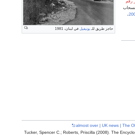
ر رقم
انسحاب
،
20
حاجز طريق للـ
يونيفيل
في لبنان، 1981
almost over | UK news | The O
Tucker, Spencer C.; Roberts, Priscilla (2008). The Encycl