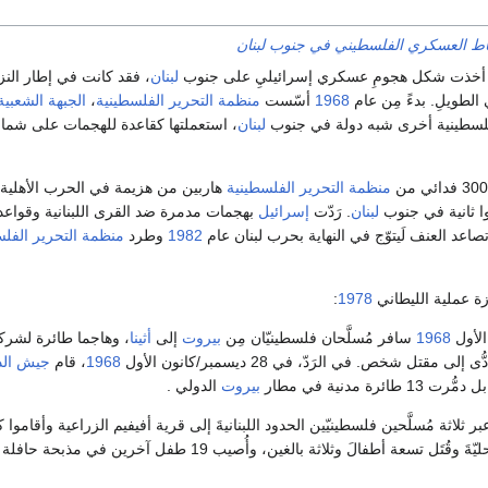
اط العسكري الفلسطيني في جنوب لبنان
ي أخذت شكل هجومِ عسكري إسرائيليِ على جنوب
لبنان
، فقد كانت في إطار النز
الطويلِ. بدءً مِن عام
1968
أسّست
منظمة التحرير الفلسطينية
،
الجبهة الشعبية
لسطينية أخرى شبه دولة في جنوب
لبنان
، استعملتها كقاعدة للهجمات على شما
منظمة التحرير الفلسطينية
هاربين من هزيمة في الحرب الأهلية ا
عوا ثانية في جنوب
لبنان
. رَدّت
إسرائيل
بهجمات مدمرة ضد القرى اللبنانية وقواع
تصاعد العنف لَيتوّج في النهاية بحرب لبنان عام
1982
وطرد
منظمة التحرير الفلس
زة عملية الليطاني
1978
:
1968
سافر مُسلَّحان فلسطينيّان مِن
بيروت
إلى
أثينا
، وهاجما طائرة لشركة
ى مقتل شخص. في الرَدّ، في 28 ديسمبر/كانون الأول
1968
، قام
جيش الد
1 طائرة مدنية في مطار
بيروت
الدولي .
ر ثلاثة مُسلَّحين فلسطينيّين الحدود اللبنانيةَ إلى قرية أفيفيم الزراعية وأقاموا كم
للحافلة المدرسيةَ المحليّةَ وقُتَل تسعة أطفالَ وثلاثة بالغين، وأُصيب 19 طفل آخرين في م