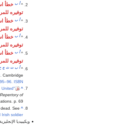
أ
ب
خطأ اس
^
توفيره للمر
أ
ب
خطأ اس
^
توفيره للمر
أ
ب
خطأ اس
^
توفيره للمر
أ
ب
خطأ اس
^
توفيره للمر
أ
ب
ت
ث
ج
ح
^
s
. Cambridge
95–96
.
ISBN
e United
^
.
Repertory of
ations. p. 69.
ad. See
^
Irish soldier
ويكيبيديا الإنجليزية