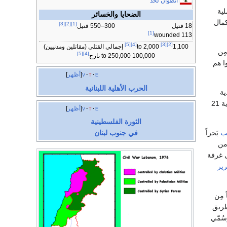
أنطوان لحد
لية
الضحايا والخسائر
كمال
[3]
[2]
[1]
18 قتيل
300–550 قتيل
[1]
113 wounded
[5]
[4]
[3]
[2]
1,100
to 2,000
إجمالي القتلى (مقاتلين ومدنيين)
ِن
[5]
[4]
100,000 to 250,000 نازح
ا هم
e
t
v
أظهر
الحرب الأهلية اللبنانية
ية
الإسرائيلية مِن لبنان، وقتلوا خمسة بالغين واحتجزوا أطفال كرهائن في مدرسة محليّة وقتلوا في النهاية 21
e
t
v
أظهر
الثورة الفلسطينية
يب
بَحراً
في جنوب لبنان
 من
ى غرفة
ير
طريق
مطاردة طويلة وإطلاق نار ، مات 37 إسرائيلي وجُرَح 76. وسُمّي