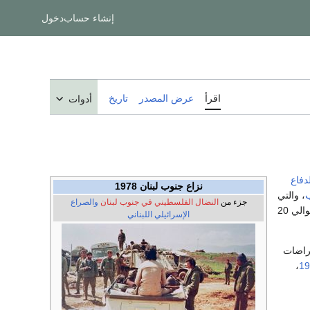
إنشاء حساب
دخول
اقرأ
عرض المصدر
تاريخ
أدوات
دفاع
نزاع جنوب لبنان 1978
ب
، والتي
جزء من
النضال الفلسطيني في جنوب لبنان
والصراع
، وحوالي 20
الإسرائيلي اللبناني
تراضات
،
19