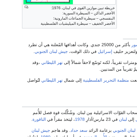
خريطة تبين موازين القوى في لبنان، 1976:
الأخضر الداكن – السيطرة السورية:
البنفسجي – سيطرة الجماعات المارونية؛
الأخضر الخفيف – سيطرة الميليشيات الفلسطينية
ور
بأكثر من 25000 جندي. وكانت أهدافها المُعلنة هي أن تطرد
ولتعزيز حليف
إسرائيل
في ذلك الوقت،
جيش لبنان الجنوبي
.
نهر الليطاني
،وقد
منظمة التحرير الفلسطينية
إلى شمال
نهر الليطاني
لتُواصل
قرار رقم 426 داعياً إلى إنسحاب القوّات الاسرائيلية مِن لبنان. وشُكِّلَت قوة فصل للأُمم
إلى
لبنان
في 23 مارس/آذارِ
1978
، ليتخذ مقراً في
الناقورة
.
بنان الجنوبي
بزعامة الرائد
سعد حداد
. وقد هاجم
جيش لبنان