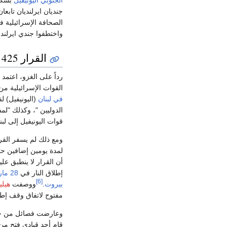
الجنوبي
اليونيفيل
بشكل دور
جنديان ايرلنديان تابعا
الصحافة الإسرائيلية ف
واختطفوا جندي ايرلن
القرار 425
رداً على الغزو، اعتمد
القوات الإسرائيلية من
في لبنان
(اليونيفيل) ل
الدوليين "، وكذلك "لم
قوات اليونيفيل إلى لب
ومع ذلك لم يسفر القرار 425 عن وقف فوري للأعمال ال
لمدة يومين إضافين حت
أن القرار لا ينطبق علي
إطلاق النار في
28 مارس
[6]
بيروت
.
ووصفت
هيلي
مفتوح لاتفاق وقف إطلا
وعارضت فصائل من حرك
قام أحد قيادي فتح من 