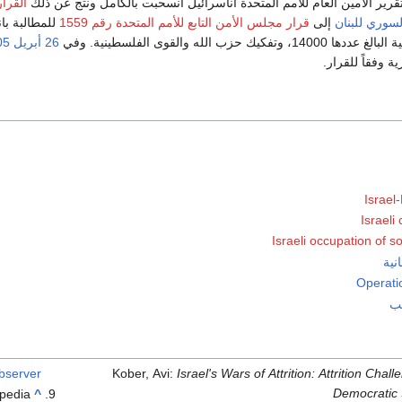
 تقرير الأمين العام للأمم المتحدة أناسرائيل انسحبت بالكامل ونتج عن ذلك
القرا
لسوري للبنان
إلى
قرار مجلس الأمن التابع للأمم المتحدة رقم 1559
للمطالبة ب
 حزب الله والقوى الفلسطينية. وفي
26 أبريل
05
 وفقاً للقرار.
Israel
Israeli
Israeli occupation of 
نية
Operatio
ضب
bserver
Kober, Avi:
Israel's Wars of Attrition: Attrition Chall
Democratic 
opedia
^