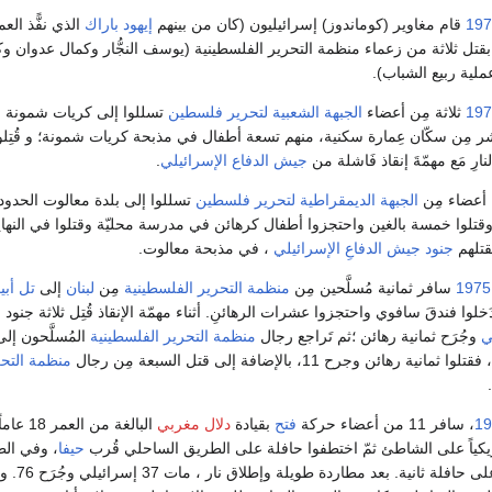
197
قام مغاوير (كوماندوز) إسرائيليون (كان من بينهم
إيهود باراك
الذي نفًّذ العم
بقتل ثلاثة من زعماء منظمة التحرير الفلسطينية (يوسف النجُّار وكمال عدوان و
لية ربيع الشباب).
197
ثلاثة مِن أعضاء
الجبهة الشعبية لتحرير فلسطين
تسللوا إلى كريات شمونة م
عشر مِن سكّان عِمارة سكنية، منهم تسعة أطفال في مذبحة كريات شمونة؛ و قُتِلو
لنارِ مَع مهمّةَ إنقاذ فَاشلة من
جيش الدفاع الإسرائيلي
.
أعضاء مِن
الجبهة الديمقراطية لتحرير فلسطين
تسللوا إلى بلدة معالوت الحدود
قتلهم
جنود جيش الدفاعِ الإسرائيلي
، في مذبحة معالوت.
1975
سافر ثمانية مُسلَّحين مِن
منظمة التحرير الفلسطينية
مِن
لبنان
إلى
تل أب
ا فندقَ سافوي واحتجزوا عشرات الرهائنِ. أثناء مهمّة الإنقاذ قُتِل ثلاثة جنود
ي
وجُرَح ثمانية رهائن ؛ثم تَراجع رجال
منظمة التحرير الفلسطينية
المُسلَّحون إل
هائن وجرح 11، بالإضافة إلى قتل السبعة مِن رجال
منظمة التحر
19
، سافر 11 من أعضاء حركة
فتح
بقيادة
دلال مغربي
البالغة من العمر 18 عاماً مِن
مريكياً على الشاطئ ثمّ اختطفوا حافلة على الطريق الساحلي قُرب
حيفا
، وفي ال
استولوا على حافلة ثانية. بعد 