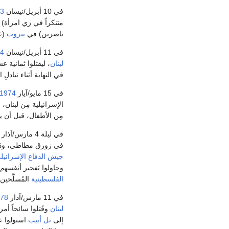
في 10 أبريل/نيسان
3
متنكراً في زي امرأة) 
ناصرين) في
بيروت
(عم
في 11 أبريل/نيسان
4
لبنان
، ليقتلوا ثمانية 
في النهاية أثناء تبادلِ ا
في 15 مايو/آيار
1974
مِن الأطفال، قبل أن ي
في ليلة 4 مارس/آذار
في زورق مطاطي، ودَخلو
جيش الدفاع الإسرائيل
وحاولوا تَفجير أنفسهم، فقتلوا ثمانية ر
الفلسطينية
المُسلَّحين.
في 11 مارس/آذار
78
لبنان
وقَتلوا سائحاً أ
إلى
تل أبيب