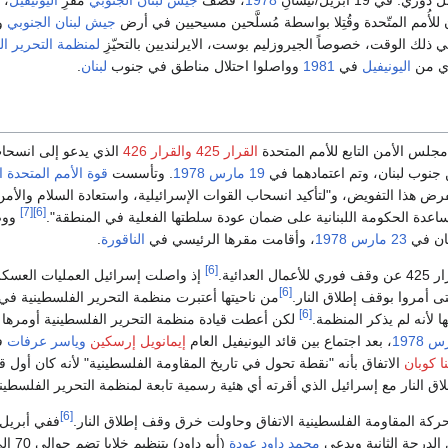
ي. في 19 أبريل/نيسانِ
1978
، قَصف
جيش لبنان الجنوبي
مقرِ
اليونيفيل
، وق
ن للأُمم المتّحدة وقُتِلا بواسطة مُسلَّحين مسيحيين في أرض
جيش لبنان الجنوبي
وض
ي ذلك الوقت، خصوصاً الجيروزليم بوست، الايرلنديين بالتحيّزِ
لمنظمة التحرير ال
دي من
اليونيفيل
في
1981
وواصلوا احتلال مناطق في جنوب
لبنان
.
 مجلس الأمن التابع للأمم المتحدة
القرار 425
والقرار 426
الذي يدعو إلى انسحا
 جنوب لبنان، وتم اعتمادهما في
19 مارس
1978
. وتأسست
قوة الأمم المتحدة ا
فرض هذا التفويض، و"لتأكيد انسحاب القوات الإسرائيلية، واستعادة السلام والأمن
[7]
[6]
ساعدة الحكومة اللبنانية على ضمان عودة سلطتها الفعلية في المنطقة".
ووص
نان في
23 مارس
1978
، وأقامت مقرها الرئيسي في
الناقورة
.
[6]
عدائية.
إذ واصلت إسرائيل العمليات العسكر
[6]
ى أمروا بوقف إطلاق النار.
من ناحيتها أعتبرت منظمة التحرير الفلسطينية في ا
[6]
ها لأنه لم يذكر المنظمة.
لكن أعطت قيادة منظمة التحرير الفلسطينية أومرها
1978
، بعد اجتماع بين قائد اليونيفيل العام
إيمانويل إرسكين
وياسر عرفات
ف
نا كوبان
الاتفاق بأنه "نقطة تحول في تاريخ المقاومة الفلسطينية" لأنه كان أول ق
ق النار مع إسرائيل الذي أقرته أي هئية رسمية تابعة لمنظمة التحرير الفلسطيني
[6]
ة المقاومة الفلسطينية الاتفاق وحاولت خرق وقف إطلاق النار.
ففي أبريل
الدرجة الثانية ويدعى
محمد داود عودة