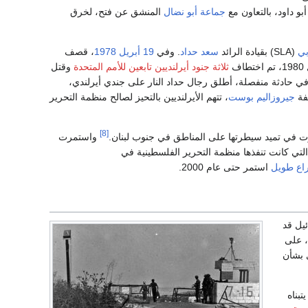
و داود، بالتعاون مع
جماعة أبو نضال
المنشق عن فتح، لخرق
بي
(SLA) بقيادة الرائد
سعد حداد
. وفي
19 أبريل
1978
، قصف
ثلاثة جنود أيرلنديين تابعين للأمم المتحدة
وقتل
في حادثة منفصلة، ​​أطلق رجال حداد النار على جندي أيرلندي،
فة
جيروزاليم بوست
، تتهم الأيرلنديين بالتحيز لصالح منظمة التحرير
[8]
واستمرت
لتي كانت تنفذها منظمة التحرير الفلسطينية في
اع طويل
استمر حتى عام 2000.
يل قد
، على
ى بشأن
بناه