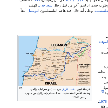
تل 8 من جنود
الأُمم المتحدة
. في أبريل/نيسانِ،
1980
، اختُطف
ُرِب جندي ايرلنديِ آخرِ من قبل رجال
سعد حداد
. اتّهمَت
فلسطينية
. وعلى أية حال، فقد هاجم الفلسطينيون
اليونيفيل
أيضاً،
ب
لمؤقتة
لت
ية
لبداية
 بوقف
ي
بول
خريطة تبين
الخط الأزرق
بين لبنان وإسرائيل، والذي
[6]
ة.
وضعته الأمم المتحدة بعد بعد انسحاب إسرائيل من جنوب
لبنان في 1978
،
1978
(أبو داود) بتنظيم خلايا تضم ​​حوالي 70 إلى 80