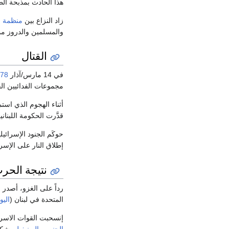
هذا الحادث بمذبحة الط
زاد النزاع بين
منظمة ا
والمسلمين والدروز مم
القتال
في 14 مارس/آذار
78
مجموعات الفدائيين ال
أثناء الهجوم الذي استمر لمدة 7 
قدَّرت الحكومة اللبنانية أن حوالي 285000 لبناني قد أصبحوا لاجئين. وقد قُتِلَ 100
حوكَم الجنود الإسرائيليون بعد
إطلاق النار على الإسرا
نتيجة الحر
رداً على الغزو، أصدر
م
المتحدة في لبنان (
اليو
إنسحبت القوات الاسرائ