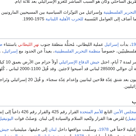
ريق الساحلي وكان هو السبب المباشر للغزو الإسرائيلي بعد ثلاثة أيام.
لتحرير الفلسطينية
وإسرائيل من التوتّراتَ السياسية بين المسيحيين المارونيين
ا أضاف إلى العوامل المُسببة
للحرب الأهلية اللبنانية
1975-1990.
19
، بدأت
إسرائيل
عملية الليطاني، مُحتلُّة منطقةَ جنوب
نهرِ الليطاني
باستثناء
ص
فلسطينيّين، خصوصاً
منظمة التحرير الفلسطينية
، بعيداً عن الحدود مع
إسرائيل
، 
أيامِ، احتل
جيش الدفاع الإسرائيلي
أولاً حزام من الأرض بعمق 10 كيلومترات تقريباً، لكنه تَوسّع لاحقاً شمالاً إلى
1-2000 لبناني ، كُلهمّ تقريباً من المدنيين.
 شنق عِدّة فلاحين لبنانيين وإعدام عِدّة سجناء. و قُتِلَ 20 إسرائيلي وتَراجعت
ئيليين.
ب
جلس الأمن
التابع
للأمم المتحدة
القرار رقم 425 وال
نيفيل
) لفَرض هذا القرار ولتُعيد السلام والسيادة إلى لبنان. وَصلتْ قوات
اليونيفيل
يلية لاحقاً في
1978
، وسلّمت مواقعها داخل
لبنان
إلى حليفها، ميليشيات
جيش ل