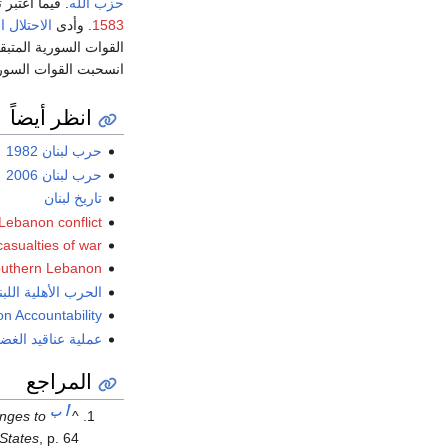
حزب الله
. فيما اعتبر
1583
. وأدى
الاحتلال ا
القوات السورية المتبقية البالغ عددها 14000، وتفكيك
انسحبت القوات السورية
انظر أيضاً
حرب لبنان 1982
حرب لبنان 2006
تاريخ لبنان
-Lebanon conflict
 casualties of war
southern Lebanon
الحرب الأهلية اللبنا
n Accountability
عملية عناقيد الغ
المراجع
أ
ب
enges to
^
States
, p. 64