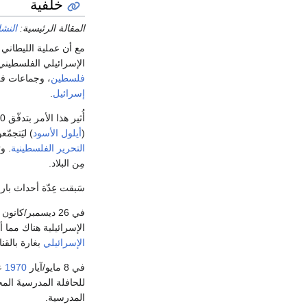
خلفية
المقالة الرئيسية:
النش
مع أن عملية الليطان
الإسرائيلي الفلسطيني 
فلسطين
، وجماعات ف
إسرائيل
.
أُثير هذا الأمر بتدفّق 3000 فدائي من
(
أيلول الأسود
) ليَتجمّ
التحرير الفلسطينية
. و
مِن البلاد.
سَبقت عِدّة أحداث بار
في 26 ديسمبر/كانون الأول
الإسرائيلية هناك مما أدُّى إل
الإسرائيلي
بغارة بالقنابل دمُّرت 3
في 8 مايو/آيار
1970
عب
المدرسية.