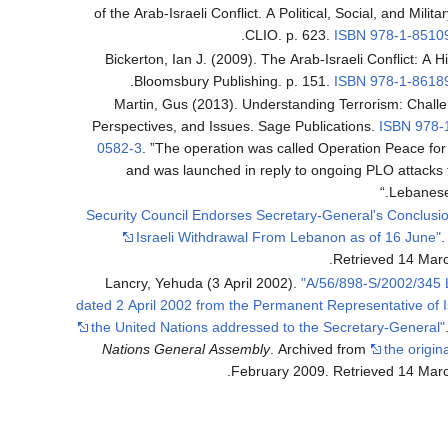
of the Arab-Israeli Conflict. A Political, Social, and Milita
.
CLIO. p. 623.
ISBN
978-1-8510
Bickerton, Ian J. (2009). The Arab-Israeli Conflict: A Hi
.
Bloomsbury Publishing. p. 151.
ISBN
978-1-8618
Martin, Gus (2013). Understanding Terrorism: Chall
Perspectives, and Issues. Sage Publications.
ISBN
978-
0582-3
.
The operation was called Operation Peace for
and was launched in reply to ongoing PLO attacks 
Lebanese
"Security Council Endorses Secretary-General's Conclusi
Israeli Withdrawal From Lebanon as of 16 June"
.
Retrieved
14 Mar
Lancry, Yehuda (3 April 2002).
"A/56/898-S/2002/345 
dated 2 April 2002 from the Permanent Representative of I
the United Nations addressed to the Secretary-General"
Nations General Assembly
. Archived from
the origin
.
February 2009
. Retrieved
14 Mar