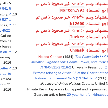
ry. ABC-
<ref>
تشهاد: وسم
غير صحيح؛ لا نص تم
9-841-5
Norton1993
اجع المسماة
story.
^
<ref>
تشهاد: وسم
غير صحيح؛ لا نص تم
9-527-1
bt2000
اجع المسماة
enges,
^
<ref>
تشهاد: وسم
غير صحيح؛ لا نص تم
1-4522-
 Galilee
Tucker
اجع المسماة
from its
<ref>
تشهاد: وسم
غير صحيح؛ لا نص تم
 bases.
Chomsk
اجع المسماة
on on
^
خ
د
ذ
Helena Cobban
(1984).
The Palestinian
.
un.org
.
Liberation Organisation: People, Power, and Politic
ch
2016
.
978-0-521-27216-2
University Press. pp.
Letter
^
"Extracts relating to Article 98 of the Charter of th
srael to
Nations: Supplement No 5 (1970–1978)"
(PDF)
.
United
Practice of United Nations Organs
. United N
al
on 21
Private Kevin Joyce was kidnapped and is presumed de
ch
2016
Guardian article here
20-year hunt for kidnapped 
.