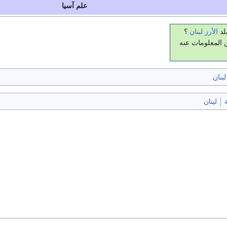
علم آسيا
لد
الأرز
لبنان
؟
 المعلومات عنه
بنان
لبنان