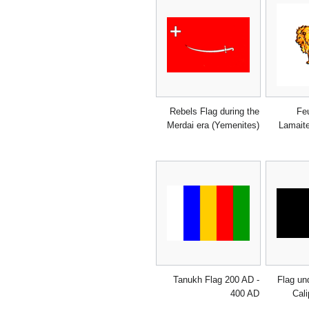
Rebels Flag during the
Feu
Merdai era (Yemenites)
Lamaite
Tanukh Flag 200 AD -
Flag un
400 AD
Cal