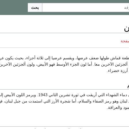
بحث
ن
صفحة
ة قماش طولها ضعف عرضها، ويقسم عرضيا إلى ثلاثة أجزاء، بحيث يكون عر
زئين الآخرين معا. أما لون الجزء الأوسط فهو الأبيض، ولون ألجزئين الآخرين 
أرزة خضراء.
يرمز اللون الأحمر إلى دماء الشهداء التي أريقت في ثورة تشرين الثاني 43
لبنان وهو رمز الصفاء والسلام، أما شجرة الأرز التي استمدت من جبل لبنان، ف
ود والعراقة.