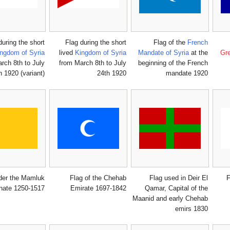
during the short
Flag during the short
Flag of the
French
ngdom of Syria
lived
Kingdom of Syria
Mandate of Syria
at the
Gr
rch 8th to July
from March 8th to July
beginning of the French
h 1920 (variant)
24th 1920
mandate 1920
der the Mamluk
Flag of the Chehab
Flag used in Deir El
F
nate 1250-1517
Emirate 1697-1842
Qamar, Capital of the
Maanid and early Chehab
emirs 1830