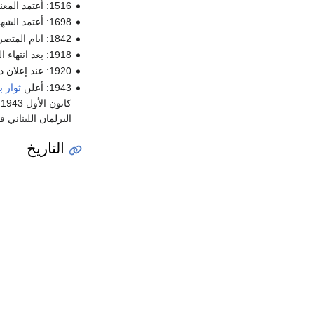
1516: أعتمد المعنيون علما مقسم جانبيا بلونين أحمر وأبيض تتوسطه أكليل أخضر.
1698: أعتمد الشهابيون على علم أزرق يتوسطه هلال أبيض.
1842: ايام المتصرفية، فاستعمل راية حمراء تتوسطها الهلال والنجمة الشعار الذي يدل على الدولة العثمانية.
1918: بعد انتهاء الحرب العالمية الأولى وانسحاب العثمانيين، استعمل اللبنانيون راية بيضاء تتوسطها أرزة خضراء.
1920: عند إعلان دولة لبنان الكبير، استعمل الفرنسيون علمهم الأحمر-الأبيض-الأزرق ووضعوا أرزة وسطه.
1943: أعلن
ثوار 
كانون الأول 1943 كالعلم الرسمي. ورفع لأول مرة على سراي الحكومة الشرعية في قرية
البرلمان اللبناني
التاريخ