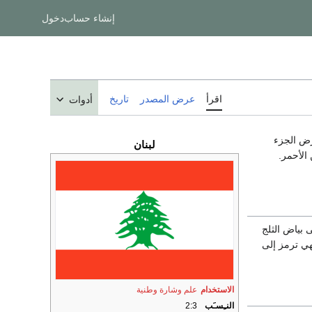
إنشاء حساب
دخول
اقرأ
عرض المصدر
تاريخ
أدوات
ض الجزء
لبنان
الأحمر.
19. ويرمز اللون الأبيض إلى بياض الثلج
هي ترمز إلى
الاستخدام
علم
وشارة وطنية
النـِسـَب
2:3