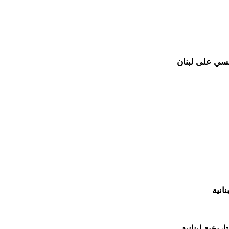
نسي على لبنان
نانية
ريخية لبنانية