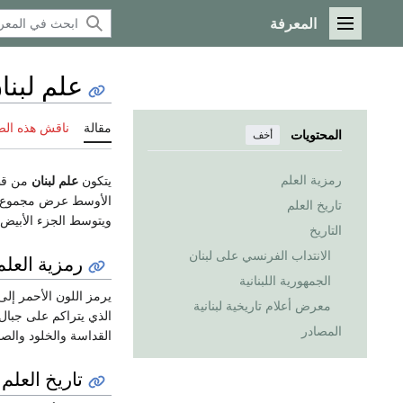
المعرفة
القائمة الرئيسية
علم لبنا
مقالة
ناقش هذه ال
المحتويات
أخف
رمزية العلم
يتكون
علم لبنان
من قطع
الأوسط عرض مجموع ألج
تاريخ العلم
ويتوسط الجزء الأبيض 
التاريخ
الانتداب الفرنسي على لبنان
رمزية العلم
الجمهورية اللبنانية
معرض أعلام تاريخية لبنانية
الذي يتراكم على جبال 
المصادر
القداسة والخلود والصم
تاريخ العلم