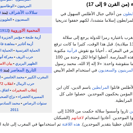
ن القرن 9 إلى 17)
المرينيون
•
الوطاسيو
سلالات الأشراف
(منذ
9
ابطون
من أعالي جبال الأطلس السهول في
السعديون
•
العلويون
ابطون إسلاما متشددا، لكنهم خففوا تدريجيا
المحمية الاوروپية
1912
(
رب باعتباره رمزا للدولة يرجع إلى سلالة
أزمة طنجة
•
مؤتمر الجزيرة 
المرابطين (1062-1125 ميلادية). قبل هذا الوقت، كثيرا ما كانت ترفع
أزمة أغادير
•
معاهدة ف
ير في المعركة ، أحيانا مع نقوش
قرآنية
مكتوبة
الحماية الفرنسية
•
الحماية ال
عليها. أكد المرابطون هذه الممارسة. أعطوا لواءا لكل وحدة من 100
حرب الريف
•
معركة أنو
ا منقوشة واحدة: «لا إله إلا الله، محمد رسول
الظهير البربري
•
بيان الاس
التاريخ المعاصر
لمرينيون
والسعديون
في استخدام العلم الأبيض
(منذ
56
المغرب الكبير
•
محمد الخامس
•
ا
حرب الرمال
•
انقلاب 1972
أطلس قاتلوا
المرابطين
باسم الدين، كان ابن
إنقلاب الصخيرات
•
اتفاق 
المؤمن يحكمون الموحدين. حصلوا على كل
المسيرة الخضراء
•
نزاع الصحرا
المرابطية.
سنوات الرصاص
•
محمد السادس
2011
ن
ثاروا وأسسوا سلالة حكمت من 1269 إلى
لافتاتهم
(الشبكتان
اللتان حظيتا بتقدير الموحدين).
هذه اللافتة
تم استخدامها في المغرب إلى غاية ا