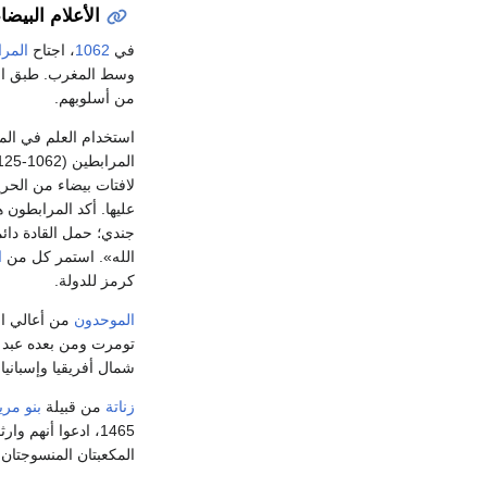
الأعلام البيضاء (م
في
1062
، اجتاح
المر
وسط المغرب. طبق المر
من أسلوبهم.
استخدام العلم في المغ
لافتات بيضاء من الحر
جندي؛ حمل القادة دائم
الله». استمر كل من
ا
كرمز للدولة.
الموحدون
من أعالي ال
تومرت ومن بعده عبد 
شمال أفريقيا وإسبانيا 
زناتة
من قبيلة
بنو مري
1465، ادعوا أنهم وارثوا الموحدين. أعادوا استخدام
المكعبتان المنسوجتان 