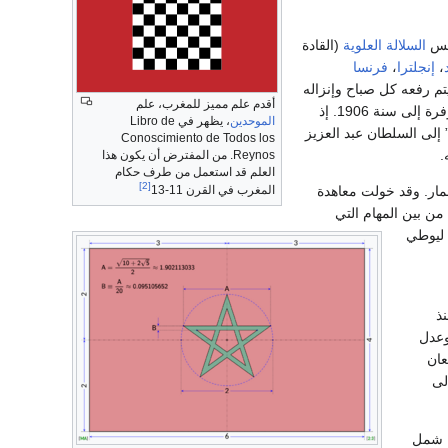
سس
السلالة العلوية
(القادة
،
إنجلترا
،
فرنسا
 كان يتم رفعه كل صباح وإنزاله
أقدم علم مميز للمغرب، علم
. وترجع فكرة جعل العلم الأحمر شعاراً وطنياً حسب الوثائق المتوفرة إلى سنة 1906. إذ
الموحدين
، يظهر في Libro de
 إلى السلطان عبد العزيز
Conoscimiento de Todos los
.
Reynos. من المفترض أن يكون هذا
العلم قد استعمل من طرف حكام
[2]
مار. وقد خولت معاهدة
المغرب في القرن 11-13
نت من بين المهام التي
 ليوطي
ذ
وعدل
عان
لى
 شمل