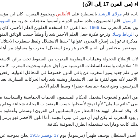
 القرن 17 إلى الآن)
ات، قام
مولاي الرشيد
بالسيطرة على
الأطلس
ومجموع المغرب. كان ابن مؤ
الرسول
. قام الحسنيون بإعادة تنظيم الدولة وأسسوا معاهدات تجارية مع
السويد
ويون بحكم المغرب منذ
1666
. منذ القرن 17 استخدم العلوين العلم الأحمر،
في
الرباط
وسلا
 مذكرة تدعو إلى إصلاح المخزن عنوانها “حفظ الاستقلال ولفظ سيطرت الاحتلال”
وضعين مختلفين أن العلم الأحمر هو رمز استقلال المغرب والمساواة بين أهله
ات الإصلاح الخجولة وعمليات المقاومة المغرب من السقوط تحت براثن الاستع
فاس الموقعة سنة 1912 صلاحيات واسعة للسلطات الفرنسية من أجل حماية وتحديث المغرب. كا
ختيار علم جديد يميز المغرب عن باقي الدول خصوصا في المحافل الدولية. رفض
 الأحمر لأنه يعود لفترة ما قبل الاستعمار ويشبه شعارات الحركات اليسارية. بعد
لفرنسيون وضع نجمة خماسية خضراء وسط العلم الأحمر.
ن الأمم والشعوب استعمل الحكام المسلمون النجمات الخماسية والسداسية من
ى "خاتم سليمان" لأنها تمنح لأصحابها حسب المعتقدات المحلية شجاعة وعلم 
لك. وقد استعار اليهود هذا الشعار من المسلمين في القرون الوسطى وأعطوه م
 يهود المغرب لم يكن لهم أي دور في تبني النجمة. أما اللون الأخضر فهو يرمز إ
لذلك كانت ومازالت تستعمله الطرق الصوفية بكثافة.
 أصدر السلطان يوسف ظهيراً (مرسوماً) يوم
17 نوفمبر
1915
يعلن بموجبه عن