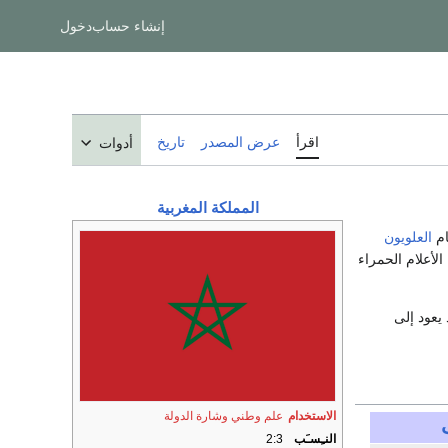
إنشاء حساب
دخول
اقرأ
عرض المصدر
تاريخ
أدوات
المملكة المغربية
ام
العلويون
الأعلام الحمراء
يعود إلى
الاستخدام
علم وطني
وشارة الدولة
النـِسـَب
2:3