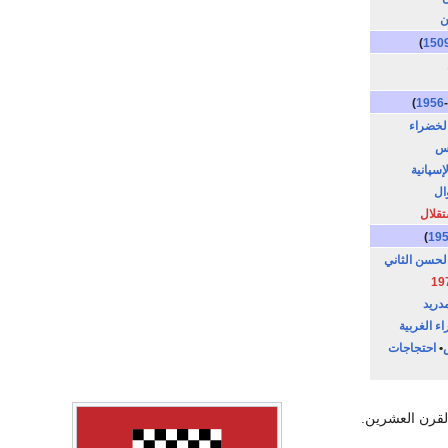
ن
)
150
)
1956
-
الخضراء
اس
إسپانية
ال
تقلال
)
19
لحسن الثاني
مدريد
ء الغربية
•
احتجاجات
لقرن العشرين.