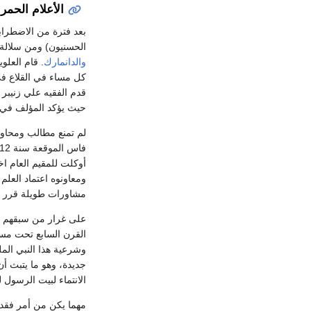
الأعلام الحمراء (من
بعد فترة من الاضطراب
الحسنيون) ومن سلالة
والدانمارك
. قام العل
كل مساء في القلاع 
قدم الفقيه علي زنيبر
حيث يؤكد المؤلف في م
لم تمنع مطالب ومحاول
أوكلت للمقيم العام ا
ومعاونوه اعتماد العلم
مشاورات طويلة قرر ا
على غرار من سبقهم م
القرن السابع تحت مسم
وشرعية هذا النبي الم
جديدة، وهو ما يتبث أن
الانتماء لبيت الرسول 
مهما يكن من أمر فقد