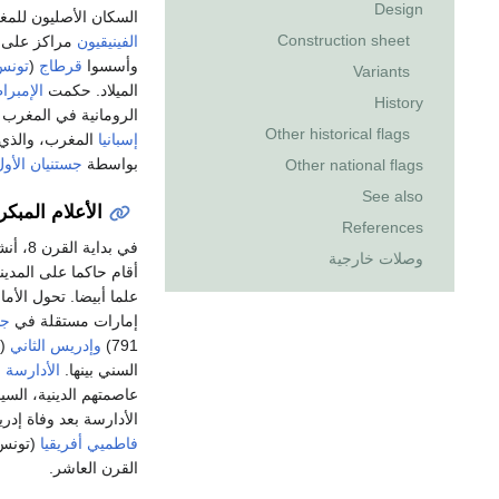
Design
السكان الأصليون للمغرب
Construction sheet
الفينيقيون
وأسسوا
قرطاج
(
تونس
Variants
الميلاد. حكمت
الإمبرا
History
الرومانية في المغرب ظلت
Other historical flags
إسبانيا
المغرب، والذي 
بواسطة
جستنيان الأول
Other national flags
See also
الأعلام المبكرة (
References
في بداية القرن 8، أنشأ القائد العربي
وصلات خارجية
أقام حاكما على المدي
إمارات مستقلة في
جب
791)
وإدريس الثاني
السني بينها.
الأدارسة
(789-985) أس
عاصمتهم الدينية، السي
الأدارسة بعد وفاة إدر
فاطميي أفريقيا
(تونس 
القرن العاشر.