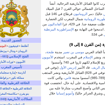
 كانوا القبائل الأمازيغية الترحالية. أنشأ
مراكز على الساحل الشمالي حوالي القرن 7 قبل الميلاد
حاليا). دمر
الرومانيون
قرطاج في 146 قبل
طورية الرومانية
شمال المغرب لكن الحضارة
 ضعيفة جدا. في 429، غزا
الفانداليون
من
اندمجوا في النهاية مع
الإمبراطورية البيزنطية
في 534.
العصور القديمة
من القرن 8 إلى 9)
أطلنط
•
فينيقيون
•
البوني
الرومان
•
وندال
•
بيزنطي
موسى بن نصير
مدينة
طنجة
،
الفتح الإسلامي
9
-
681
(
نة، ونشر
الإسلام
في المغرب. استخدم
الأمويون
الأمويون
•
ثورات الأماز
علما أبيضا. تحول الأمازيغ للإسلام لكنهم ثاروا في 740 وأسسوا
تأسيس المغرب
ال الريف
. قاد الأمير
إدريس الأول
(توفي في
(توفي في 828) القبائل الأمازيغية ونشر المذهب
أدارسة
•
إمارة سجلماس
سوا مدينة
فاس
، والتي كانت
مملكة نكور
•
برغواطة
اسية والاقتصادية. على أية حال، انخفضت قوة
الخلافة القرطبية
والفا
يس الثاني وأصبح المغرب متنازعا عليه بين
الخلافة القرطبية
•
الخلافة ا
وشرق الجزائر حاليا)
وأمويو إسبانيا
خلال
بنو يفرن
•
مكانسة
•
المغرا
السلالات الأمازيعية
1040
(
المرابطون
•
الموحدو