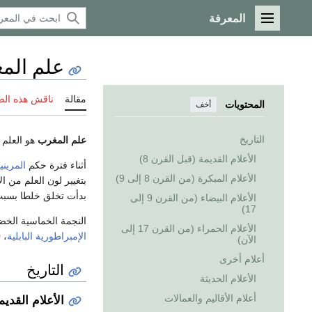
المعرفة
القائمة الرئيسية
علم الم
مقالة
ناقش هذه ال
المحتويات
أخف
التاريخ
علم المغرب
هو العلم 
الأعلام القديمة (قبل القرن 8)
أثناء فترة حكم
المريني
الأعلام المبكرة (من القرن 8 إلى 9)
بتغيير لون العلم من ال
بدأت تخلق خلطا بسب
الأعلام البيضاء (من القرن 9 إلى
17)
النجمة الخماسية الخض
الأعلام الحمراء (من القرن 17 إلى
الإمبراطورية البابلية
، 2000 سنة قبل الميلاد. النجمة الخماسية ربما تكون قد مثلت
الآن)
أعلام أخرى
التاريخ
الأعلام الحديثة
أعلام الأقاليم والعمالات
الأعلام القديمة