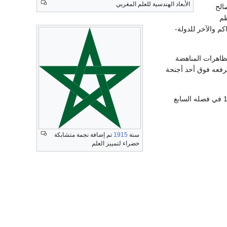
الأبعاد الهندسية للعلم المغربي
الح
ظم
م والآخر للدولة-
تظاهرات المناهضة
ة 1947 حيث أمر برفعه فوق أحد أجنحة
بعد الاستقلال حظي العلم الأحمر بتكريس دستوري حينما جعل منه القانون الأساسي الصادر سنة 1962 في فصله السابع
سنة
1915
تم إضافة نجمة متشابكة
خضراء لتمييز العلم