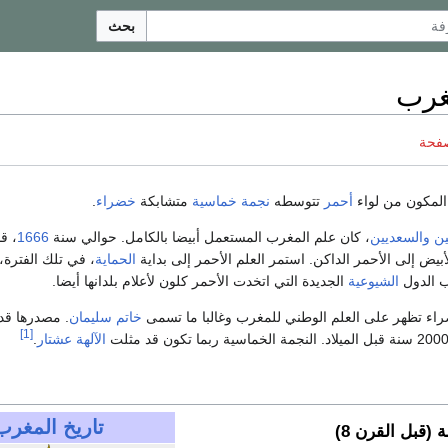
بحث
غرب
صفحة
المكون من لواء
أحمر
تتوسطه
نجمة خماسية
متشابكة
خضراء
.
ين
والسعديين
، كان علم المغرب المستعمل أبيضا بالكامل. حوالي سنة
1666
، ق
أبيض إلى الأحمر الداكن. استمر العلم الأحمر إلى بداية
الحماية
، في تلك الفترة، 
ب الدول
الشيوعية
الجديدة التي اتخدت الأحمر كلون لأعلام بلدانها أيضا.
راء تظهر على العلم الوطني للمغرب وغالبا ما تسمى
خاتم سليمان
. مصدرها قد 
[1]
الآلهة عشتار
.
تاريخ المغرب
 (قبل القرن 8)