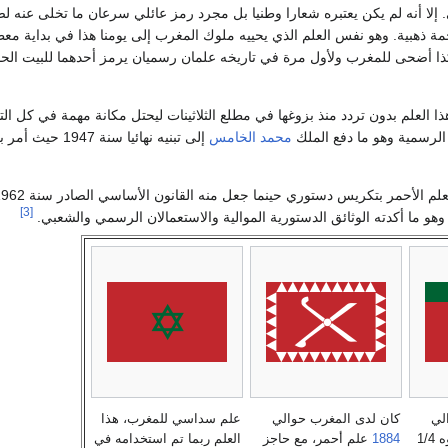
 إلا أنه لم يكن يعتبره شعارا وطنيا بل مجرد رمز عائلي سرعان ما تخلى عنه لص
 ذهبية. وهو نفس العلم الذي يحييه ملوك المغرب إلى يومنا هذا في بداية مع
ا أضحى للمغرب ولأول مرة في تاريخه علمان رسميان يرمز أحدهما للبيت الحاك
ذا العلم بدون تردد منذ بزوغها في مطلع الثلاثينات ليحتل مكانة مهمة في كل ال
 الرسمية وهو ما دفع الملك
محمد الخامس
إلى تبنيه نهائيا سن
[3]
 وهو ما أكدته الوثائق الدستورية الموالية والاستعمالان الرسمي والشعبي.
لي
كان لدى المغرب حوالي
علم سداسي للمغرب، هذا
علم أحمر، يعلوه 1/4
1884
علم أحمر، مع حاجز
العلم ربما تم استخدامه في