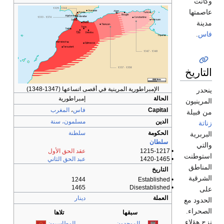
وكانت
عاصمتها
مدينة
فاس
.
التاريخ
الإمبراطورية المرينية في أقصى اتساعها (1347-1348)
ينحدر
الحالة
إمبراطورية
المرينيون
Capital
فاس
،
المغرب
من فبيلة
الدين
مسلمون، سنة
زناتة
الحكومة
سلطنة
البربرية
سلطان
والتي
• 1215-1217
عقد الحق الأول
استوطنت
• 1420-1465
عبد الحق الثاني
المناطق
التاريخ
الشرقية
1244
• Established
1465
• Disestablished
على
العملة
دينار
الحدود مع
الصحراء.
سبقها
تلاها
نزح هؤلاء
الموحدون
الوطاسيون