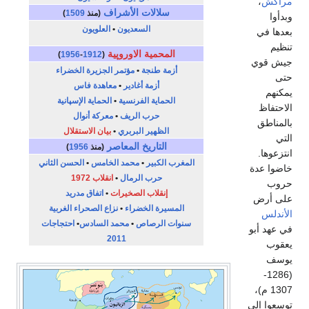
مراكش
،
سلالات الأشراف
(منذ
1509
)
وبدأوا
السعديون
•
العلويون
بعدها في
تنظيم
المحمية الاوروپية
)
1956
-
1912
(
جيش قوي
أزمة طنجة
•
مؤتمر الجزيرة الخضراء
حتى
أزمة أغادير
•
معاهدة فاس
يمكنهم
الحماية الفرنسية
•
الحماية الإسپانية
الاحتفاظ
حرب الريف
•
معركة أنوال
بالمناطق
الظهير البربري
•
بيان الاستقلال
التي
التاريخ المعاصر
(منذ
1956
)
انتزعوها.
المغرب الكبير
•
محمد الخامس
•
الحسن الثاني
خاضوا عدة
حرب الرمال
•
انقلاب 1972
حروب
إنقلاب الصخيرات
•
اتفاق مدريد
على أرض
المسيرة الخضراء
•
نزاع الصحراء الغربية
الأندلس
سنوات الرصاص
•
محمد السادس
•
احتجاجات
في عهد أبو
2011
يعقوب
يوسف
(1286-
1307 م)،
توسعوا إلى