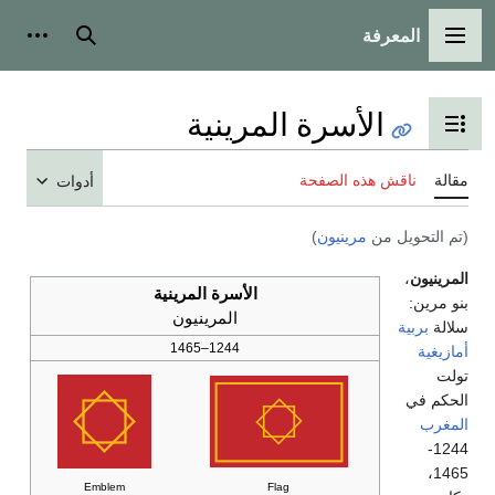
المعرفة
القائمة الرئيسية
بحث
أدوات
الأسرة المرينية
تبديل عرض جدول المحتويات
مقالة
ناقش هذه الصفحة
أدوات
(تم التحويل من
مرينيون
)
المرينيون
،
الأسرة المرينية
بنو مرين:
المرينيون
سلالة
بربية
1244–1465
أمازيغية
تولت
الحكم في
المغرب
1244-
1465،
Emblem
Flag