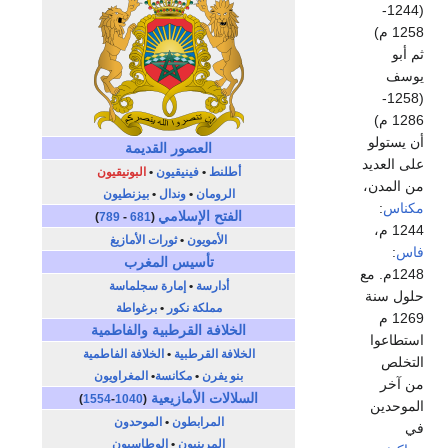
(1244-
1258 م)
ثم أبو
يوسف
(1258-
1286 م)
أن يستولو
العصور القديمة
على العديد
أطلنط
•
فينيقيون
•
البونيقيون
من المدن،
الرومان
•
وندال
•
بيزنطيون
مكناس
:
الفتح الإسلامي
)
789
-
681
(
1244 م،
الأمويون
•
ثورات الأمازيغ
فاس
:
تأسيس المغرب
1248م. مع
أدارسة
•
إمارة سجلماسة
حلول سنة
مملكة نكور
•
برغواطة
1269 م
الخلافة القرطبية
والفاطمية
استطاعوا
الخلافة القرطبية
•
الخلافة الفاطمية
التخلص
بنو يفرن
•
مكانسة
•
المغراويون
من آخر
السلالات الأمازيعية
)
1554
-
1040
(
الموحدين
المرابطون
•
الموحدون
في
المرينيون
•
الوطاسيون