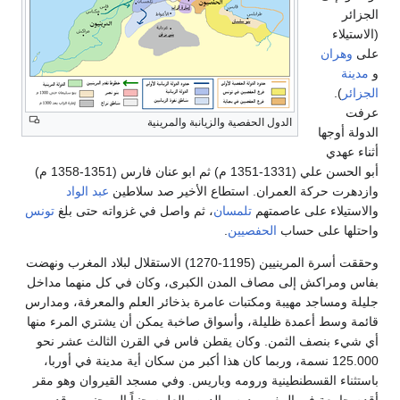
الجزائر
(الاستيلاء
على
وهران
و
مدينة
الجزائر
).
عرفت
الدول الحفصية والزيانبة والمرينية
الدولة أوجها
أثناء عهدي
أبو الحسن علي (1331-1351 م) ثم ابو عنان فارس (1351-1358 م)
وازدهرت حركة العمران. استطاع الأخير صد سلاطين
عبد الواد
والاستيلاء على عاصمتهم
تلمسان
، ثم واصل في غزواته حتى بلغ
تونس
واحتلها على حساب
الحفصيين
.
وحققت أسرة المرينيين (1195-1270) الاستقلال لبلاد المغرب ونهضت
بفاس ومراكش إلى مصاف المدن الكبرى، وكان في كل منهما مداخل
جليلة ومساجد مهيبة ومكتبات عامرة بذخائر العلم والمعرفة، ومدارس
قائمة وسط أعمدة ظليلة، وأسواق صاخبة يمكن أن يشتري المرء منها
أي شيء بنصف الثمن. وكان يقطن فاس في القرن الثالث عشر نحو
125.000 نسمة، وربما كان هذا أكبر من سكان أية مدينة في أوربا،
باستثناء القسطنطينية ورومه وباريس. وفي مسجد القيروان وهو مقر