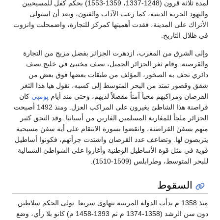
لمدة ثلاثة قرون (1248-1337، 1359-1553) بحكم كفل للمسيحيين
واليهود الحرية الدينية، كما رعت الآداب والفنون، وبعد أن استولى
الأتراك على المدينة، فقدت أهميتها كمركز للتجارة، واضمحلت وانزوت
في ظلال التاريخ.
وإلى الشرق من المغرب، ازدهرت الجزائر بفضل مزيج من التجارة
والقرصنة. وقام ثغر الجزائر الجميل، نصف مختبئ في خليج نصف
دائري تحف به الصخور، المؤلف من طبقات بعضها فوق بعض من
شقق وقصور تمتد من البحر المتوسط إلى كسبه، نقول هيا هذا الثغر
القرصان ومراكبهم مخبأ آمناً مفضلاً لديهم، وحتى منذ أيام
پومپي
كان
قراصنة هذا الشاطئ يغيرون على المراكب العزل. ومنذ 1492 أصبحت
الجزائر ملجأ للمغاربة المسلمين الفارين من أسبانيا. وقد التحق كثير
منهم بسفن القراصنة، وانقضوا بسورة الانتقام على أية سفن مسيحية
يتربصون لها. وتضاعف عدد القرصان واشتدت جرأتهم، فكونوا أساطيل
قوية في مثل قوة الأساطيل الوطنية وأغاروا على الشواطئ الشمالية
للبحر المتوسط، وطرابلس (1509-1510).
السقوط
منذ 1358 م بدأت الدولة المرينية تتهاوى سريعا. تولى الحكم سلاطين
دون سن الرشد (1358-1374 م ثم 1393-1458 م) كانو بلا رأي، وضع