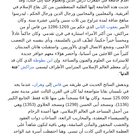
أقدم جامعة في المغرب درس الدين والعلوم جنباً إلى جنب، وقد
جذبت هذه الجامعة إليها الطلبة المتعطشين من كل بقاع الإسلام في
أفريقية، والمعلمين والمحامين ورجال الدين ورجال الحكم ، ليدرسوا
مناهج شاقة لمدة تتراوح بين ثلاث سنين واثنتي عشرة سنة. وكان
الأمير
يعقوب الثاني
الذي حكم بين 1269-1286 من فاس أو من
مراكش، من أكثر الأمراء استنارة في قرن تقدمي. وكان حاكماً عادلاً
ومحسناً خيراً حكيماً، لطـّف الدين بالفلسفة، ونأى بنفسه عن التعصب
الأعمى، وشجع الاتصال الودي بالأوربيين. واستقبلت هاتان المدينتان
كثيراً من اللاجئين من أسبانيا، وأحضر هؤلاء معهم حوافز جديدة
للاستزادة من العلوم والفنون والصناعة. وإن
ابن بطوطة
الذي كان قد
رأى معظم العالم الإسلامي المترامي الأطراف ليسمى
مراكش
"
جنة
الدنيا
".
ويدهش السائح الحديث في طريقه من
فاس
إلى
وهران
، عندما يجد
في تلمسان بقايا متواضعة لما كان في القرن الثالث عشر مدينة تضم
125.000 نسمة. وكان بها 64 مسجداً بقي منها ثلاثة فقط: الجامع الكبير
(1136)، ومسجد أبى الحسن (1298) ومسجد الحلاوي (1353) وهي
من أجمل المساجد في العالم الإسلامي، فيها أعمدة الرخام
والفسيفساء المعقدة، والمحاريب الرائعة، الساحات ذوات العقود
والخشب المحفور والمآذن السامقة، وهي باقية لتكون شاهداً على
العظمة الغابرة التي كادت أن تنسى. وهنا احتفظت أسرة عبد الواحد