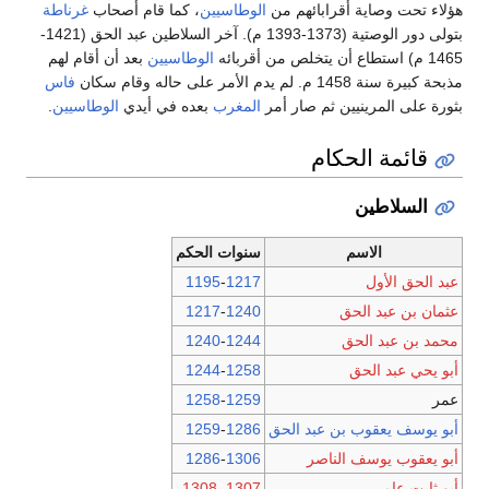
هؤلاء تحت وصاية أقرابائهم من
الوطاسيين
، كما قام أصحاب
غرناطة
بتولى دور الوصتية (1373-1393 م). آخر السلاطين عبد الحق (1421-
1465 م) استطاع أن يتخلص من أقربائه
الوطاسيين
بعد أن أقام لهم
مذبحة كبيرة سنة 1458 م. لم يدم الأمر على حاله وقام سكان
فاس
بثورة على المرينيين ثم صار أمر
المغرب
بعده في أيدي
الوطاسيين
.
قائمة الحكام
السلاطين
الاسم
سنوات الحكم
عبد الحق الأول
1217
-
1195
عثمان بن عبد الحق
1240
-
1217
محمد بن عبد الحق
1244
-
1240
أبو يحي عبد الحق
1258
-
1244
عمر
1259
-
1258
أبو يوسف يعقوب بن عبد الحق
1286
-
1259
أبو يعقوب يوسف الناصر
1306
-
1286
أبو ثابت عامر
1307–1308