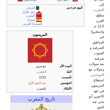
إلى
اليوم جزء من
الجزائر
المغرب
جبل طارق
مطلع
المغرب
إسپانيا
القرن
الصحراء الغربية
الـ12 م
واستقروا
المرينيون
في
المناطق
الشرقية و
الجنوب
شرقية.
بعد صولات
البيت الأم
بنو مرين
وجولات مع
البلد
المغرب
الموحدين
تأسست
1215
استطاع
المؤسس
عبد الحق الأول
المرينيون
الأملاك
المغرب
في عهد
الأخوين أبو
تاريخ المغرب
يحي عبد
الحق