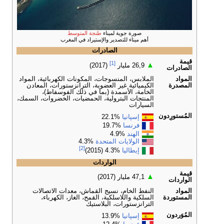
صورة جوية لميناء
طنجة المتوسط
أهم ميناء للتصدير والإستيراد في المغرب
الصادرات
قيمة
[1]
▲
26,9 مليار
(2017)
الصادرات
المواد
الملابس، المنسوجات، المكونات الكهربائية، المواد
المصدرة
الكيميائية غير العضوية، الترانزستورات، المعادن
الخامة، الأسمدة (بما في ذلك الفوسفاط)،
المنتجات البترولية، الحمضيات، الخضروات، السمك،
السيارات
المُستورِدون
إسپانيا
%22.1
فرنسا
%19.7
الهند
%4.9
الولايات المتحدة
%4.3
[2]
إيطاليا
%4.3 (2015)
الواردات
قيمة
▲
47,1 مليار (2017)
الواردات
المواد
النفط الخام، نسيج القماش، معدات الاتصالات
المستوردة
السلكية واللاسلكية، القمح، الغاز، الكهرباء،
الترانزستورات، البلاستيك
المُوَردون
إسپانيا
%13.9