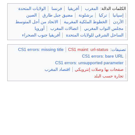
الكلمات الدالة:
المغرب
أفريقيا
فرنسا
الولايات المتحدة
إسپانيا
تركيا
برشلونة
مضيق جبل طارق
الصين
الأردن
الخطوط الملكية المغربية
الاتحاد من أجل المتوسط
مجلس النواب المغربي
اتصالات المغرب
أوروپا
الساحل الشرقي للولايات المتحدة
أفريقيا جنوب الصحراء
تصنيفات
:
CS1 maint: url-status
CS1 errors: missing title
CS1 errors: bare URL
CS1 errors: unsupported parameter
صفحات بها وصلات إنترويكي
اقتصاد المغرب
تجارة حسب البلد