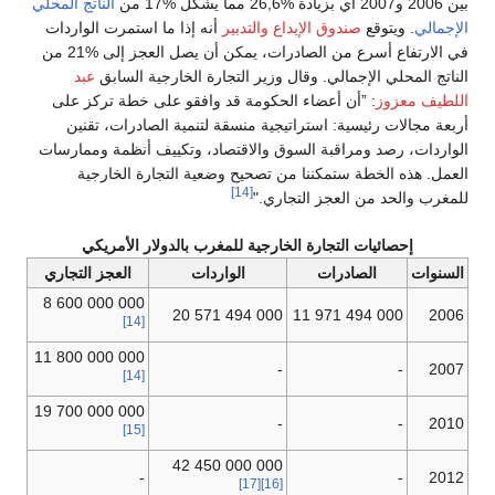
بين 2006 و2007 أي بزيادة %26,6 مما يشكل %17 من
الناتج المحلي
الإجمالي
. ويتوقع
صندوق الإيداع والتدبير
أنه إذا ما استمرت الواردات
في الارتفاع أسرع من الصادرات، يمكن أن يصل العجز إلى %21 من
الناتج المحلي الإجمالي. وقال وزير التجارة الخارجية السابق
عبد
اللطيف معزوز
: ”أن أعضاء الحكومة قد وافقو على خطة تركز على
أربعة مجالات رئيسية: استراتيجية منسقة لتنمية الصادرات، تقنين
الواردات، رصد ومراقبة السوق والاقتصاد، وتكييف أنظمة وممارسات
العمل. هذه الخطة ستمكننا من تصحيح وضعية التجارة الخارجية
[14]
للمغرب والحد من العجز التجاري."
إحصائيات التجارة الخارجية للمغرب بالدولار الأمريكي
السنوات
الصادرات
الواردات
العجز التجاري
000 000 600 8
000 494 571 20
000 494 971 11
2006
[14]
000 000 800 11
-
-
2007
[14]
000 000 700 19
-
-
2010
[15]
000 000 450 42
-
-
2012
[17]
[16]