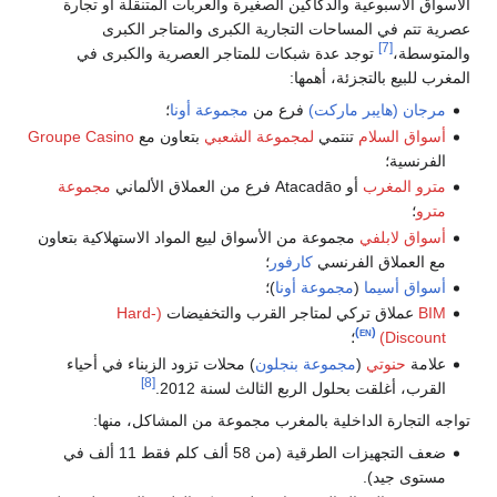
الأسواق الأسبوعية والدكاكين الصغيرة والعربات المتنقلة أو تجارة
عصرية تتم في المساحات التجارية الكبرى والمتاجر الكبرى
[7]
والمتوسطة،
توجد عدة شبكات للمتاجر العصرية والكبرى في
المغرب للبيع بالتجزئة، أهمها:
مرجان (هايبر ماركت)
فرع من
مجموعة أونا
؛
أسواق السلام
تنتمي
لمجموعة الشعبي
بتعاون مع
Groupe Casino
الفرنسية؛
مترو المغرب
أو Atacadāo فرع من العملاق الألماني
مجموعة
مترو
؛
أسواق لابلفي
مجموعة من الأسواق لييع المواد الاستهلاكية بتعاون
مع العملاق الفرنسي
كارفور
؛
أسواق أسيما
(
مجموعة أونا
)؛
BIM
عملاق تركي لمتاجر القرب والتخفيضات
(Hard-
‏
(en)
Discount)
؛
علامة
حنوتي
(
مجموعة بنجلون
) محلات تزود الزبناء في أحياء
[8]
القرب، أغلقت بحلول الربع الثالث لسنة 2012.
تواجه التجارة الداخلية بالمغرب مجموعة من المشاكل، منها:
ضعف التجهيزات الطرقية (من 58 ألف كلم فقط 11 ألف في
مستوى جيد).