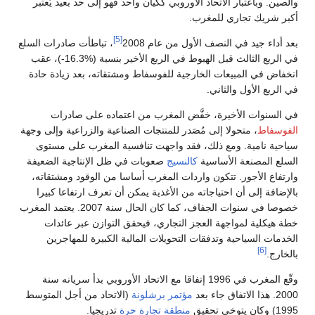
والصين. وباعتبار الاتحاد الأوروبي ككيان واحد فهو إلى حد بعيد يُعتبر
أكبر شريك تجاري للمغرب.
[5]
بعد أداء جيد في النصف الأول من عام 2008
، تباطأت صادرات السلع
في الربع الثالث قبل الهبوط في الربع الأخير بنسبة (%16.3-)، عقب
انخفاض في المبيعات الخارجية للفوسفاط ومشتقاته، بعد زيادة حادة
في الربع الأول والثاني.
في السنوات الأخيرة، خفَّض المغرب من اعتماده على صادرات
الفوسفاط
، متحولا إلى مُصَدر للمنتجات الصناعية والزراعية وإلى وجهة
سياحية نامية. ومع ذلك، فقد واجهت تنافسية المغرب على مستوى
السلع المصنعة الأساسية
كالنسيج
صعوبات في ظل الإنتاجية الضعيفة
وارتفاع الأجور. تتكون واردات المغرب أساسا من الوقود ومشتقاته،
بالإضافة إلى أن احتياجاته من الأغذية يمكن أن تعرف ارتفاعا كبيرا
خصوصا في سنوات الجفاف، كما كان الحال سنة 2007. يعتمد المغرب
خطة هيكلية لمواجهة العجز التجاري، فيحقق التوازن عبر عائدات
الخدمات السياحية وتدفقات التحويلات المالية الكبيرة للمهاجرين
[6]
بالخارج.
وقّع المغرب في 1996 إتفاقا مع الاتحاد الأوروبي بدأ سريانه سنة
2000. هذا الاتفاق جاء بعد
مؤتمر برشلونة
(الاتحاد من أجل المتوسط
1995) وكان يتوخى تحقيق
منطقة تجارة حرة
تدريجيا.