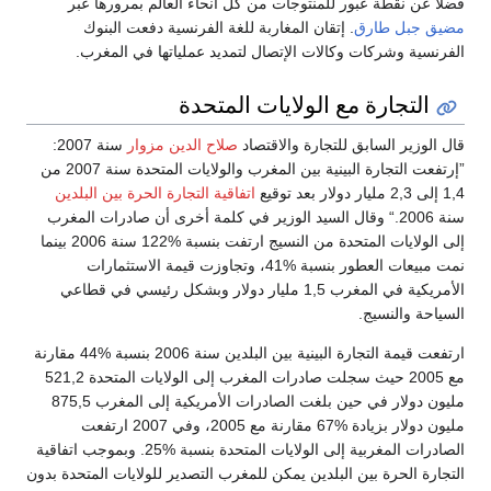
فضلا عن نقطة عبور للمنتوجات من كل أنحاء العالم بمرورها عبر
مضيق جبل طارق
. إتقان المغاربة للغة الفرنسية دفعت البنوك
الفرنسية وشركات وكالات الإتصال لتمديد عملياتها في المغرب.
التجارة مع الولايات المتحدة
قال الوزير السابق للتجارة والاقتصاد
صلاح الدين مزوار
سنة 2007:
”إرتفعت التجارة البينية بين المغرب والولايات المتحدة سنة 2007 من
1,4 إلى 2,3 مليار دولار بعد توقيع
اتفاقية التجارة الحرة بين البلدين
سنة 2006.“ وقال السيد الوزير في كلمة أخرى أن صادرات المغرب
إلى الولايات المتحدة من النسيج ارتفت بنسبة %122 سنة 2006 بينما
نمت مبيعات العطور بنسبة %41، وتجاوزت قيمة الاستثمارات
الأمريكية في المغرب 1,5 مليار دولار وبشكل رئيسي في قطاعي
السياحة والنسيج.
ارتفعت قيمة التجارة البينية بين البلدين سنة 2006 بنسبة %44 مقارنة
مع 2005 حيث سجلت صادرات المغرب إلى الولايات المتحدة 521,2
مليون دولار في حين بلغت الصادرات الأمريكية إلى المغرب 875,5
مليون دولار بزيادة %67 مقارنة مع 2005، وفي 2007 ارتفعت
الصادرات المغربية إلى الولايات المتحدة بنسبة %25. وبموجب اتفاقية
التجارة الحرة بين البلدين يمكن للمغرب التصدير للولايات المتحدة بدون