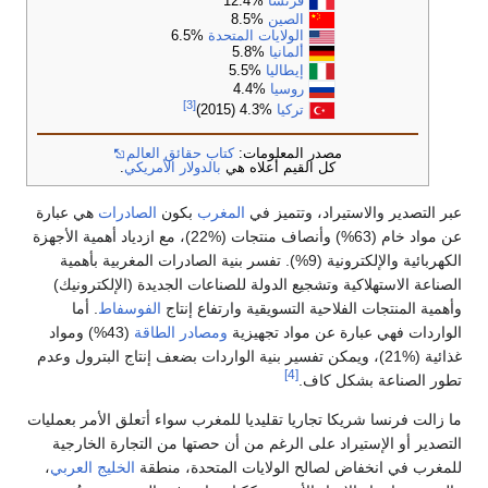
فرنسا
%12.4
الصين
%8.5
الولايات المتحدة
%6.5
ألمانيا
%5.8
إيطاليا
%5.5
روسيا
%4.4
[3]
تركيا
%4.3 (2015)
مصدر المعلومات:
كتاب حقائق العالم
كل القيم أعلاه هي
بالدولار الأمريكي
.
عبر التصدير والاستيراد، وتتميز في
المغرب
بكون
الصادرات
هي عبارة
عن مواد خام (63%) وأنصاف منتجات (%22)، مع ازدياد أهمية الأجهزة
الكهربائية والإلكترونية (9%). تفسر بنية الصادرات المغربية بأهمية
الصناعة الاستهلاكية وتشجيع الدولة للصناعات الجديدة (الإلكترونيك)
وأهمية المنتجات الفلاحية التسويقية وارتفاع إنتاج
الفوسفاط
. أما
الواردات فهي عبارة عن مواد تجهيزية
ومصادر الطاقة
(43%) ومواد
غذائية (%21)، ويمكن تفسير بنية الواردات بضعف إنتاج البترول وعدم
[4]
تطور الصناعة بشكل كاف.
ما زالت فرنسا شريكا تجاريا تقليديا للمغرب سواء أتعلق الأمر بعمليات
التصدير أو الإستيراد على الرغم من أن حصتها من التجارة الخارجية
للمغرب في انخفاض لصالح الولايات المتحدة، منطقة
الخليج العربي
،