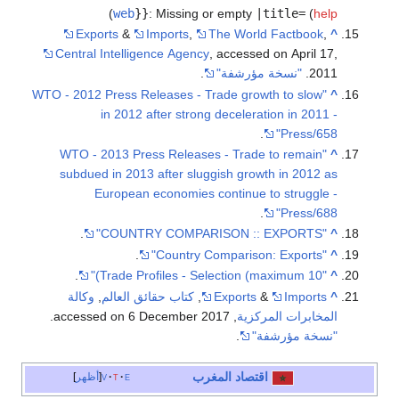
)
web
}}
:
Missing or empty
|title=
(
help
Exports
&
Imports
,
The World Factbook
,
^
Central Intelligence Agency
, accessed on April 17,
2011.
"نسخة مؤرشفة"
.
"WTO - 2012 Press Releases - Trade growth to slow
^
in 2012 after strong deceleration in 2011 -
.
Press/658"
"WTO - 2013 Press Releases - Trade to remain
^
subdued in 2013 after sluggish growth in 2012 as
European economies continue to struggle -
.
Press/688"
.
"COUNTRY COMPARISON :: EXPORTS"
^
.
"Country Comparison: Exports"
^
.
"Trade Profiles - Selection (maximum 10)"
^
^
Imports
&
Exports
,
كتاب حقائق العالم
,
وكالة
المخابرات المركزية
, accessed on 6 December 2017.
"نسخة مؤرشفة"
.
اقتصاد المغرب
e
t
v
أظهر