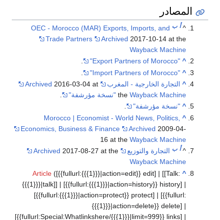
المصادر
أ
ب
OEC - Morocco (MAR) Exports, Imports, and
^
Trade Partners
Archived
2017-10-14 at the
Wayback Machine
.
"Export Partners of Morocco"
^
.
"Import Partners of Morocco"
^
^
التجارة الخارجية - المغرب
2016-03-04 at
Archived
Wayback Machine
the
"نسخة مؤرشفة"
.
^
"نسخة مؤرشفة"
.
Morocco | Economist - World News, Politics,
^
Economics, Business & Finance
Archived
2009-04-
16 at the
Wayback Machine
أ
ب
^
التجارة والتوزيع
2017-08-27 at the
Archived
Wayback Machine
Article
([{{fullurl:{{{1}}}|action=edit}} edit] | [[Talk:
^
{{{1}}}|talk]] | [{{fullurl:{{{1}}}|action=history}} history]
|
[{{fullurl:{{{1}}}|action=protect}} protect] | [{{fullurl:
{{{1}}}|action=delete}} delete]
|
[{{fullurl:Special:Whatlinkshere/{{{1}}}|limit=999}} links] |