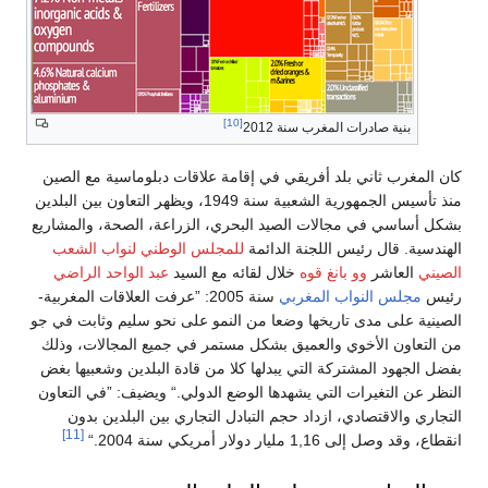
[10]
بنية صادرات المغرب سنة 2012
كان المغرب ثاني بلد أفريقي في إقامة علاقات دبلوماسية مع الصين
منذ تأسيس الجمهورية الشعبية سنة 1949، ويظهر التعاون بين البلدين
بشكل أساسي في مجالات الصيد البحري، الزراعة، الصحة، والمشاريع
الهندسية. قال رئيس اللجنة الدائمة
للمجلس الوطني لنواب الشعب
الصيني
العاشر
وو بانغ قوه
خلال لقائه مع السيد
عبد الواحد الراضي
رئيس
مجلس النواب المغربي
سنة 2005: ”عرفت العلاقات المغربية-
الصينية على مدى تاريخها وضعا من النمو على نحو سليم وثابت في جو
من التعاون الأخوي والعميق بشكل مستمر في جميع المجالات، وذلك
بفضل الجهود المشتركة التي يبدلها كلا من قادة البلدين وشعبيها بغض
النظر عن التغيرات التي يشهدها الوضع الدولي.“ ويضيف: ”في التعاون
التجاري والاقتصادي، ازداد حجم التبادل التجاري بين البلدين بدون
[11]
انقطاع، وقد وصل إلى 1,16 مليار دولار أمريكي سنة 2004.“