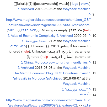
[{{fullurl:{{{1}}}|action=watch}} watch] |
logs
|
views
)
Archived
2018-08-08 at the
Wayback Machine
^
http://www.magharebia.com/cocoon/awi/xhtml1/en_GB/f
eatures/awi/newsbriefs/general/2007/05/16/newsbrief-
)
01
.
{{
cite web
}}
:
Missing or empty
|title=
(
help
Atlas of Economic Complexity
Archived
2020-09-
^
Wayback Machine
21 at the
"نسخة مؤرشفة"
.
Retrieved 8 أغسطس 2018
.
{{
Unknown
:
}}
cite web
parameter
|تاريخ الأرشيف=
ignored (
Unknown
;
)
help
parameter
|مسار الأرشيف=
ignored (
help
)
China, Morocco vow to further friendly ties
^
Archived
2016-03-03 at the
Wayback Machine
The Memri Economic Blog: GCC Countries Invest
^
Heavily in Morocco
Archived
2018-08-07 at the
Wayback Machine
^
"نسخة مؤرشفة"
.
أ
ب
ت
^
http://www.magharebia.com/cocoon/awi/xhtml1/en_GB/f
eatures/awi/features/2008/09/22/feature-02
.
{{
cite