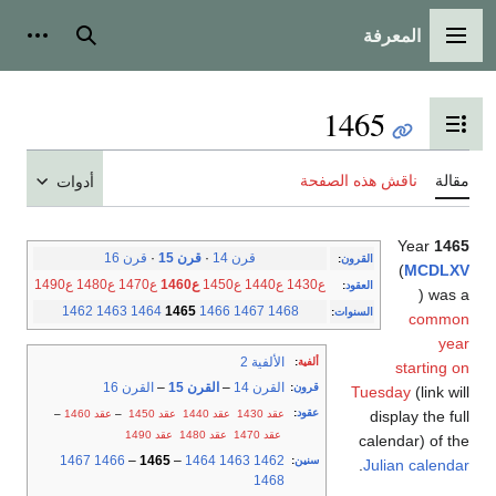
المعرفة
القائمة الرئيسية
بحث
أدوات
1465
تبديل عرض جدول المحتويات
مقالة
ناقش هذه الصفحة
أدوات
Year
1465
قرن 14
·
قرن 15
·
قرن 16
القرون
:
(
MCDLXV
ع1430
ع1440
ع1450
ع1460
ع1470
ع1480
ع1490
العقود
:
) was a
1462
1463
1464
1465
1466
1467
1468
السنوات
:
common
year
الألفية 2
ألفية
:
starting on
القرن 14
–
القرن 15
–
القرن 16
قرون
:
Tuesday
(link will
عقود
:
عقد 1430
عقد 1440
عقد 1450
–
عقد 1460
–
display the full
عقد 1470
عقد 1480
عقد 1490
calendar) of the
1467
1466
–
1465
–
1464
1463
1462
سنين
:
.
Julian calendar
1468