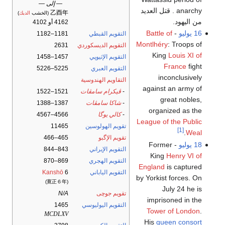
— إلى —
anarchy . قتل العديد
乙酉年
(الخشب
الديك
)
من اليهود.
4162 أو 4102
16 يوليو
-
Battle of
التقويم القبطي
1181–1182
Montlhéry
: Troops of
التقويم الديسكوردي
2631
King
Louis XI of
التقويم الإثيوپي
1457–1458
France
fight
التقويم العبري
5225–5226
inconclusively
التقاويم الهندوسية
against an army of
-
ڤيكرام سامڤات
1521–1522
great nobles,
-
شاكا سامڤات
1387–1388
organized as the
-
كالي يوگا
4566–4567
League of the Public
تقويم الهولوسين
11465
[1]
.
Weal
تقويم الإگبو
465–466
18 يوليو
- Former
التقويم الإيراني
843–844
King
Henry VI of
التقويم الهجري
869–870
England
is captured
التقويم الياباني
6
Kanshō
by Yorkist forces. On
(寛正６年)
July 24 he is
تقويم جوچى
N/A
imprisoned in the
التقويم اليوليوسي
1465
Tower of London
.
MCDLXV
His
queen consort