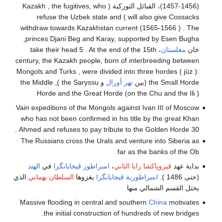
(1456-1457)، القبائل التوركية ( Kazakh , the fugitives, who
will also give Cossacks ) refuse the Uzbek state and
withdraw towards Kazakhstan current (1565-1566 ) . The
princes Djani Beg and Karay, supported by Esen Bugha,
خان
مغلستان
، take their head 5 . At the end of the 15th
century, the Kazakh people, born of interbreeding between
Mongols and Turks , were divided into three hordes ( jüz ):
the Small Horde (بين
نهر أورال
و the Saryssu ), the Middle
Horde and the Great Horde (on the Chu and the Ili )
Vain expeditions of the Mongols against Ivan III of Moscow
who has not been confirmed in his title by the great Khan
Ahmed and refuses to pay tribute to the Golden Horde 30 .
The Russians cross the Urals and venture into Siberia as
far as the banks of the Ob
بداية عهد
ڤيروپاكشا رايا الثاني
،
امبراطور ڤيجايانگرا
في
الهند
(حتى 1486 ).
امبراطورية ڤيجايانگرا
يغزوها
السلطان بهماني
الذي
يحتل القسم الشمالي منها
Massive flooding in central and southern
China
motivates
the initial construction of hundreds of new bridges.