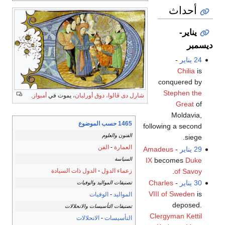
أحداث
يناير-
ديسمبر
24 يناير
-
Chilia
is
conquered by
Stephen the
شارل دى ڤالوا، دوق أورليان
، يموت في
أمبواز
.
Great
of
Moldavia,
1465 حسب الموضوع
following a second
الفنون والعلوم
siege.
العمارة
-
الفن
29 يناير
-
Amadeus
IX
becomes
Duke
السياسة
.
of Savoy
زعماء الدول
-
الدول ذات السيادة
30 يناير
-
Charles
تصنيفات المواليد والوفيات
VIII of Sweden
is
المواليد
-
الوفيات
deposed.
تصنيفات التأسيسات والانحلالات
Clergyman
Kettil
التأسيسات
-
الانحلالات