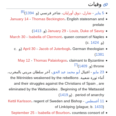
وفيات
[6]
5 يناير
-
شارل، دوق أورليان
، شاعر فرنسي (و.
1394
)
January 14
-
Thomas Beckington
، English statesman and
prelate
Louis, Duke of Savoy
-
January 29
(و.
1413
)
March 30
-
Isabella of Clermont
، queen consort of Naples
(و. c.
1424
)
، German theologian (و. c.
Jacob of Juterbogk
-
April 30
)
1381
May 12
-
Thomas Palaiologos
، claimant to Byzantine
[7]
throne (و.
1409
)
23 مايو
- اغتيال
أبو محمد عبد الحق
، آخر سلطان مريني بالمغرب،
أثناء ثورة شعبية. the Mérinides weakened by the rebellions
and their struggles against the Christians of Spain , are
eliminated by the Wattassides . Beginning of the Wattassid
period of anarchy . (و.
1419
)
11 أغسطس
-
، regent of Sweden and Bishop
Kettil Karlsson
of Linköping (plague; b.
1433
)
September 25
-
Isabella of Bourbon
، countess consort of