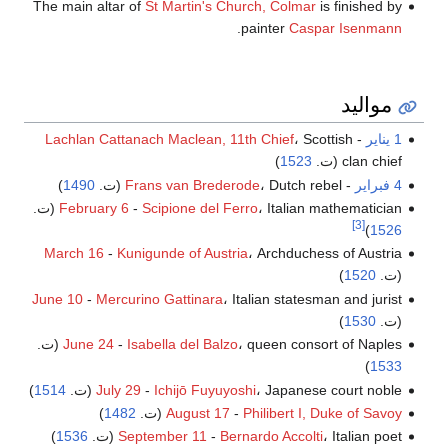
The main altar of
St Martin's Church, Colmar
is finished by
.
painter
Caspar Isenmann
مواليد
1 يناير
-
، Scottish
Lachlan Cattanach Maclean, 11th Chief
clan chief (ت.
1523
)
4 فبراير
-
، Dutch rebel (ت.
Frans van Brederode
1490
)
، Italian mathematician (ت.
Scipione del Ferro
-
February 6
[3]
)
1526
March 16
-
Kunigunde of Austria
، Archduchess of Austria
(ت.
1520
)
June 10
-
Mercurino Gattinara
، Italian statesman and jurist
(ت.
1530
)
، queen consort of Naples (ت.
Isabella del Balzo
-
June 24
)
1533
، Japanese court noble (ت.
Ichijō Fuyuyoshi
-
July 29
1514
)
Philibert I, Duke of Savoy
-
August 17
(ت.
1482
)
، Italian poet (ت.
Bernardo Accolti
-
September 11
1536
)