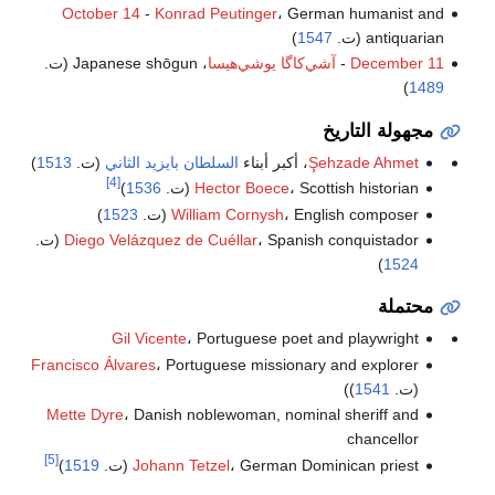
October 14
-
Konrad Peutinger
، German humanist and
antiquarian (ت.
1547
)
December 11
-
آشي‌كاگا يوشي‌هيسا
، Japanese shōgun (ت.
)
1489
مجهولة التاريخ
Şehzade Ahmet
، أكبر أبناء
السلطان
بايزيد الثاني
(ت.
1513
)
[4]
، Scottish historian (ت.
Hector Boece
1536
)
، English composer (ت.
William Cornysh
1523
)
، Spanish conquistador (ت.
Diego Velázquez de Cuéllar
)
1524
محتملة
Gil Vicente
، Portuguese poet and playwright
Francisco Álvares
، Portuguese missionary and explorer
(ت.
1541
))
Mette Dyre
، Danish noblewoman, nominal sheriff and
chancellor
[5]
، German Dominican priest (ت.
Johann Tetzel
1519
)