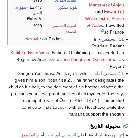
التقويم الكوري
3798
Margaret of Anjou
تقويم مينگوو
447 قبل
جمهورية
and
Edward of
الصين
Westminster, Prince
民前447年
of Wales
، have fled
التقويم الشمسي
2008
[2]
التايلندي
to France.
11 أغسطس
- In
view
talk
edit
This box:
Sweden, Regent
Kettil Karlsson Vasa
، Bishop of Linköping, is succeeded as
Regent by Archbishop
Jöns Bengtsson Oxenstierna
، as
Regent.
11 ديسمبر
،
اليابان
- Shogun Yoshimasa Ashikaga 's wife
gives him a son, Yoshihisa 2 . The father designates the
child as his heir, to the detriment of his brother adopted the
previous year. Two great families of daimyô enter the fray,
starting the war of Ōnin ( 1467 - 1477 ). The ousted
candidate finds support with the Hosokawa while the
Yamana support the shogun.
مجهولة التاريخ
إثر الهزيمة الساحقة للخان
الشيباني
أبو الخير
أمام
القالموق