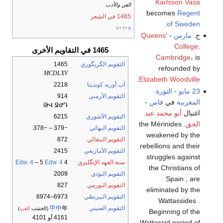
Karlsson Vasa
الفن والأدب
becomes
Regent
1465 في الشعر
.
of Sweden
v
t
e
ح.
مارس
-
Queens'
College,
1465 في التقاويم الأخرى
Cambridge
، is
التقويم الگريگوري
1465
refounded by
MCDLXV
.
Elizabeth Woodville
آب أوربه كونديتا
2218
23 مايو
-
الثورة
التقويم الأرمني
914
المغربية
في
فاس
-
ԹՎ ՋԺԴ
اغتيال
أبو محمد عبد
التقويم الآشوري
6215
الحق
. the Mérinides
التقويم البهائي
−379 – −378
weakened by the
التقويم البنغالي
872
rebellions and their
التقويم الأمازيغي
2415
struggles against
سنة العهد الإنگليزي
4
Edw. 4
– 5
Edw. 4
the Christians of
التقويم البوذي
2009
Spain , are
التقويم البورمي
827
eliminated by the
التقويم البيزنطي
6973–6974
Wattassides .
التقويم الصيني
年
甲申
(الخشب
القرد
)
Beginning of the
4161 أو 4101
Wattassid period of