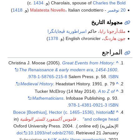
Charles the Bold
Charolais, spouse of
(و. c.
1434
)
20 نوفمبر
-
، Italian condottiero (و.
Malatesta Novello
1418
)
مجهولة التاريخ
ملك‌أرجونا رايا
، حاكم
امبراطورية ڤيجايانگرا
جون هاردنگ
، English chronicler (و.
1378
)
المراجع
Christina J. Moose (2005).
Great Events from History:
^
The Renaissance & early modern era, 1454-1600
.
.
978-1-58765-215-8
Salem Press. p. 58.
ISBN
Medieval History
. Headstart History. 1991. p. 79.
^
Tucker McElroy (14 May 2014).
A to Z of
^
Mathematicians
. Infobase Publishing. p. 93.
.
978-1-4381-0921-3
ISBN
"Boece [Boethius], Hector (c. 1465–1536), historian
^
and college head"
.
قاموس أكسفورد للسيَر الوطنية
(in
الإنجليزية) (online ed.). Oxford University Press. 2004.
doi
:
10.1093/ref:odnb/2760
. Retrieved
21 January
.
2021
UK public library membership
(Subscription or