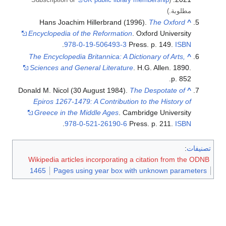
مطلوبة.)
Hans Joachim Hillerbrand (1996).
The Oxford
^
Encyclopedia of the Reformation
. Oxford University
.
978-0-19-506493-3
Press. p. 149.
ISBN
The Encyclopedia Britannica: A Dictionary of Arts,
^
Sciences and General Literature
. H.G. Allen. 1890.
p. 852.
Donald M. Nicol (30 August 1984).
The Despotate of
^
Epiros 1267-1479: A Contribution to the History of
Greece in the Middle Ages
. Cambridge University
.
978-0-521-26190-6
Press. p. 211.
ISBN
تصنيفات
:
Wikipedia articles incorporating a citation from the ODNB
1465
Pages using year box with unknown parameters