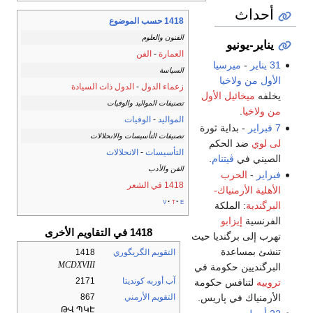
أحداث
1418 حسب الموضوع
الفنون والعلوم
يناير-يونيو
العمارة
-
الفن
31 يناير
-
ميرسيا
السياسة
الأول من ولاخيا
زعماء الدول
-
الدول ذات السيادة
يخلفه
ميخائيل الأول
تصنيفات المواليد والوفيات
من ولاخيا
.
المواليد
-
الوفيات
7 فبراير
- بداية ثورة
تصنيفات التأسيسات والانحلالات
لى لوي
ضد الحكم
التأسيسات
-
الانحلالات
الصيني في
ڤيتنام
.
الفن والأدب
فبراير
-
الحرب
1418 في الشعر
الأهلية الأرمنياك-
v
t
e
البرگندية
: الملكة
الفرنسية
إيزابو
1418 في التقاويم الأخرى
تهرب إلى برگنديا حيث
تنشئ بمساعدة
التقويم الگريگوري
1418
MCDXVIII
البرگنديين حكومة في
آب أوربه كونديتا
2171
تروييه
لتنافس حكومة
الأرمنياك في پاريس.
التقويم الأرمني
867
ԹՎ ՊԿԷ