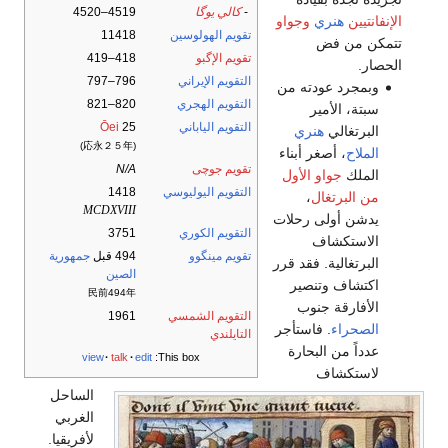
-
كالي يوگا
4519–4520
الإنفانتيين
هنري
وجواو
تقويم الهولوسين
11418
تتمكن من فض
تقويم الإگبو
418–419
الحصار.
التقويم الإيراني
796–797
وبمجرد عودته من
التقويم الهجري
820–821
سبتة، الأمير
التقويم الياباني
25
Ōei
البرتغالي
هنري
(応永２５年)
الملاح
، أصغر أبناء
تقويم جوچى
N/A
الملك
جواو الأول
التقويم اليوليوسي
1418
من البرتغال
،
MCDXVIII
يدشن أولى رحلات
التقويم الكوري
3751
الاستكشاف
تقويم مينگوو
494 قبل
جمهورية
البرتغالية. فقد قرر
الصين
اكتشاف وتنصير
民前494年
الأفارقة جنوب
التقويم الشمسي
1961
الصحراء
. فاستأجر
التايلندي
عدداً من البحارة
view
talk
edit
This box:
لاستكشاف
الساحل
الغربي
لأفريقيا.