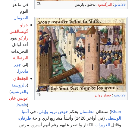
في ما هو
29 مايو
:
البرگنديون
يدخلون پاريس
اليوم
الصومال
.
جواو
گونسالڤس
زاركو
يقود
أحد أوائل
التجريدات
البرتغالية
إلى
جزر
ماديرا
.
الچقطاي
(
بالروسية
والفرنسية
)
29 يونيو
:
حصار روان
عويس خان
Uwais
(
Khan
) سلطان
مغلستان
يحكم
حوض تريم
وإيلي
، في
آسيا
الوسطى
(في أواخر 1428) وأنشأ مشاريع لري واحة
طرفان
،
وقاتل
العويرات
الكفار وانتصر عليهم رغم أنهم أسروه مرتين.