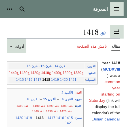
المعرفة
القائمة الرئيسية
بحث
أدوات
1418
تبديل عرض جدول المحتويات
مقالة
ناقش هذه الصفحة
أدوات
Year
1418
قرن 14
·
قرن 15
·
قرن 16
القرون
:
(
MCDXVIII
ع1380
ع1390
ع1400
ع1410
ع1420
ع1430
ع1440
العقود
:
) was a
1415
1416
1417
1418
1419
1420
1421
السنوات
:
common
year
الألفية 2
ألفية
:
starting on
القرن 14
–
القرن 15
–
القرن 16
قرون
:
Saturday
(link will
عقود
:
عقد 1380
عقد 1390
عقد 1400
–
عقد 1410
–
display the full
عقد 1420
عقد 1430
عقد 1440
calendar) of the
1420
1419
–
1418
–
1417
1416
1415
سنين
:
.
Julian calendar
1421