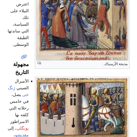
اعترض
النبلاء على
تلك
السياسة،
التي ساندتها
الطبقة
الوسطى.
مجهولة
مذبحة الأرمنياك.
التاريخ
الأميرال
الصيني
ژنگ
خى
يصل،
في خامس
رحلاته التي
كلفه بها
الامبراطور
يونگلى
، إلى
مقديشو
،