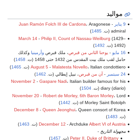
مواليد
9 يناير
-
، Aragonese
Juan Ramón Folch III de Cardona
admiral (ت.
1485
)
March 14
-
Philip II, Count of Nassau-Weilburg
(1429–
1492) (ت.
1492
)
16 مايو
-
يوحنا الثاني من قبرص
، ملك قبرص
وأرمينيا
وكذلك
حامل لقب ملك بيت المقدس من 1432 حتى 1458 (ت.
1458
)
، Italian condottiero (ت.
Malatesta Novello
-
August 5
1465
)
24 سبتمبر
-
آن من قبرص
، نبيل إيطالي (ت.
1462
)
November 2
-
Gaspare Nadi
، Italian builder famous for his
) (ت.
diario
diary (
1504
)
November 20
-
Robert de Morley, 6th Baron Morley
، Lord
of Morley Saint Botolph (ت.
1442
)
December 8
-
Queen Jeonghui
، Queen consort of Korea
(ت.
1483
)
Albert VI of Austria
- Archduke
December 12
(ت.
1463
)
مجهولة التاريخ
-
Peter II, Duke of Brittany
(ت.
1457
)