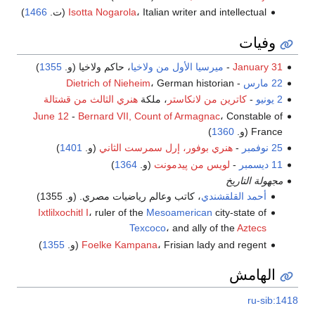
، Italian writer and intellectual (ت.
Isotta Nogarola
1466
)
وفيات
January 31
-
ميرسيا الأول من ولاخيا
، حاكم ولاخيا (و.
1355
)
22 مارس
-
، German historian
Dietrich of Nieheim
2 يونيو
-
كاترين من لانكاستر
، ملكة
هنري الثالث من قشتالة
June 12
-
Bernard VII, Count of Armagnac
، Constable of
France (و.
1360
)
25 نوفمبر
-
هنري بوفور، إرل سمرست الثاني
(و.
1401
)
11 ديسمبر
-
لويس من پيدمونت
(و.
1364
)
مجهولة التاريخ
أحمد القلقشندي
، كاتب وعالم رياضيات مصري. (و. 1355)
Ixtlilxochitl I
، ruler of the
Mesoamerican
city-state of
Texcoco
، and ally of the
Aztecs
، Frisian lady and regent (و.
Foelke Kampana
1355
)
الهامش
ru-sib:1418