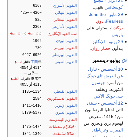
22 أبريل
-
مجمع
التقويم الآشوري
6168
كونستانس
ينتهي.
التقويم البهائي
−426 – −425
29 مايو
-
John the
التقويم البنغالي
825
Fearless
،
دوق
التقويم الأمازيغي
2368
برگنديا
، يستولي على
سنة العهد الإنگليزي
5
Hen. 5
– 6
Hen. 5
پاريس
.
التقويم البوذي
1962
29 يونيو
-
الإنگليز
التقويم البورمي
780
يبدأون
حصار روان
.
التقويم البيزنطي
6926–6927
يوليو-ديسمبر
التقويم الصيني
年
丁酉
(النار
الديك
)
4114 أو 4054
10 أغسطس
-
تنازل
— إلى —
عن العرش
تاي‌جونگ
戊戌年
(التراب
الكلب
)
من أسرة
جوسون
4115 أو 4055
الكورية. ويخلفه
التقويم القبطي
1134–1135
سى‌جونگ الأكبر
.
التقويم الديسكوردي
2584
12 أغسطس
-
سبتة
،
التقويم الإثيوپي
1410–1411
التي احتلها البرتغاليون
التقويم العبري
5178–5179
من1 1415، تتعرض
التقاويم الهندوسية
لهجوم بري وبحري من
-
ڤيكرام سامڤات
1474–1475
المغرب
وغرناطة
.
-
شاكا سامڤات
1340–1341
تجريدة نجدة بقيادة