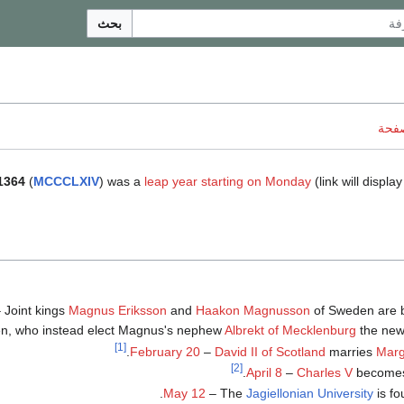
بحث
صفحة
1364
(
MCCCLXIV
) was a
leap year starting on Monday
(link will display
 Joint kings
Magnus Eriksson
and
Haakon Magnusson
of Sweden are 
n, who instead elect Magnus's nephew
Albrekt of Mecklenburg
the new
[1]
.
February 20
–
David II of Scotland
marries
Marg
[2]
.
April 8
–
Charles V
become
.
May 12
– The
Jagiellonian University
is fo