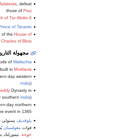
Malatesta
, defeat
.
those of
Pisa
ch of Tur Abdin
6 August
rince of Taranto
y of the
House of
r
Charles of Blois
مجهولة التاري
vode of
Wallachia
built in
Moldavia
ern-day western
India
).
eddy
Dynasty in
y southern
India
).
rn-day northern
e event in 1365.
پلوڤديڤ
يستولي ع
قوات
مغولستان
يُ
خوجة
. تيمورلنك ي