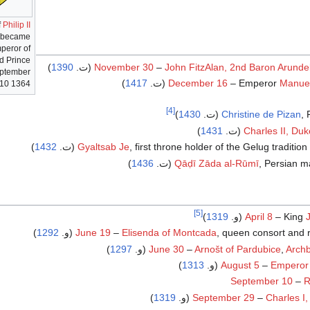
f
Philip II
 became
mperor of
d Prince
)
1390
November 30
–
John FitzAlan, 2nd Baron Arunde
eptember
Manuel
– Emperor
December 16
(ت.
1417
)
10 1364.
[4]
ت.
Christine de Pizan
1430
)
Charles II, Duk
(ت.
1431
)
first throne holder of the Gelug tradition (ت.
Gyaltsab Je
1432
)
Persian m (ت.
Qāḍī Zāda al-Rūmī
1436
)
[5]
J
– King
April 8
(و.
1319
)
queen consort and  (و.
Elisenda of Montcada
–
June 19
1292
)
Archb
,
Arnošt of Pardubice
–
June 30
(و.
1297
)
)
1313
August 5
–
Emperor
September 10
–
R
Charles I,
–
September 29
(و.
1319
)