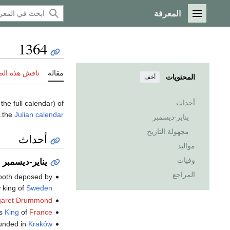
المعرفة
القائمة الرئيسية
1364
مقالة
ناقش هذه ال
المحتويات
أخف
أحداث
 the full calendar) of
.
the
Julian calendar
يناير-ديسمبر
مجهولة التاريخ
أحداث
مواليد
وفيات
يناير-ديسمبر
المراجع
both deposed by
 king of
Sweden
aret Drummond
s
King
of
France
unded in
Kraków