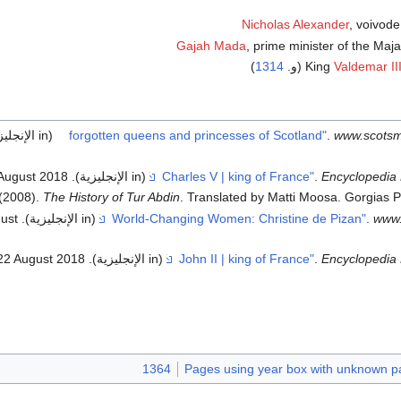
Nicholas Alexander
, voivode
Gajah Mada
, prime minister of the Maj
Valdemar II
King
(و.
1314
)
www.scots
.
(in الإنجليزية)
Encyclopedia 
.
(in الإنجليزية)
. Retrieved
2018
August
(2008).
The History of Tur Abdin
. Translated by Matti Moosa. Gorgias Pr
www
.
(in الإنجليزية)
. Retrieved
ust
Encyclopedia 
.
(in الإنجليزية)
. Retrieved
2018
22 August
1364
Pages using year box with unknown p