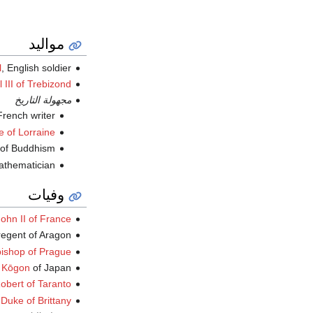
مواليد
, English soldier (ت.
l
 III of Trebizond
مجهولة التاريخ
, French writer (
e of Lorraine
,  of Buddhism
, athematician
وفيات
ohn II of France
, regent of Aragon
ishop of Prague
of Japan (و.
 Kōgon
obert of Taranto
 Duke of Brittany