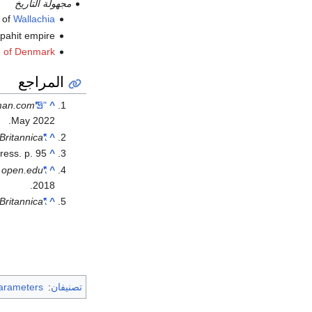
مجهولة التاريخ
 of
Wallachia
apahit empire
I of Denmark
المراجع
man.com
"5 forgotten queens and princesses of Scotland"
^
.
May
2022
Britannica
"Charles V | king of France"
^
ess. p. 95.
^
.open.edu
"World-Changing Women: Christine de Pizan"
^
.
2018
Britannica
"John II | king of France"
^
تصنيفان
:
arameters