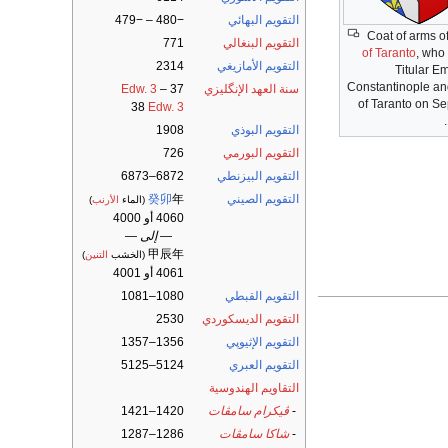
التقويم البهائي
−480 – −479
Coat of arms o
التقويم البنغالي
771
of Taranto
, who
التقويم الأمازيغي
2314
Titular E
Constantinople an
سنة العهد الإنگليزي
37
–
Edw. 3
of Taranto on S
38
Edw. 3
التقويم البوذي
1908
التقويم البورمي
726
التقويم البيزنطي
6872–6873
التقويم الصيني
年
癸卯
(الماء
الأرنب
)
4060 أو 4000
— إلى —
甲辰年
(الخشب
التنين
)
4061 أو 4001
التقويم القبطي
1080–1081
التقويم الديسكوردي
2530
التقويم الإثيوپي
1356–1357
التقويم العبري
5124–5125
التقاويم الهندوسية
-
ڤيكرام سامڤات
1420–1421
-
شاكا سامڤات
1286–1287