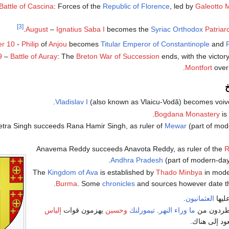
Battle of Cascina
: Forces of the
Republic of Florence
, led by
Galeotto 
[3]
.
–
Ignatius Saba I
becomes the
Syriac Orthodox
Patriar
r 10
-
Philip
of
Anjou
becomes
Titular Emperor of Constantinople
and
P
9
–
Battle of Auray
: The
Breton War of Succession
ends, with the victor
.
Montfort
ove
خ
.
Vladislav I
(also known as Vlaicu-Vodă) becomes voi
.
Bogdana Monastery
is 
tra Singh succeeds Rana Hamir Singh, as ruler of
Mewar
(part of mod
Anavema Reddy succeeds Anavota Reddy, as ruler of the
R
Andhra Pradesh
(part of modern-da
The
Kingdom of Ava
is established by
Thado Minbya
in mode
Burma
. Some
chronicles
and sources however date th
ليها
العثمانيون
.
طردون من
ما وراء النهر
.
تيمورلنك
وحسين
يهزمون قوات
إلياس
عود إلى هناك.