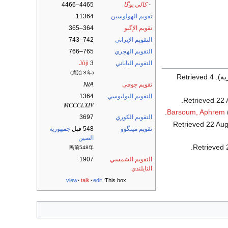
-
كالي يوگا
4465–4466
تقويم الهولوسين
11364
تقويم الإگبو
364–365
التقويم الإيراني
742–743
التقويم الهجري
765–766
التقويم الياباني
3
Jōji
(貞治３年)
4
. Retrieved
تقويم جوچى
N/A
التقويم اليوليوسي
1364
.
22 
MCCCLXIV
Barsoum, Aphrem
التقويم الكوري
3697
22 Aug
تقويم مينگوو
548 قبل
جمهورية
الصين
.
民前548年
التقويم الشمسي
1907
التايلندي
view
talk
edit
This box: