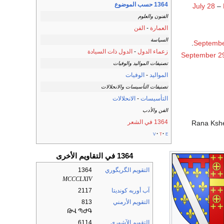
1364 حسب الموضوع
July 28
–
الفنون والعلوم
العمارة
-
الفن
السياسة
.
Septembe
زعماء الدول
-
الدول ذات السيادة
September 2
تصنيفات المواليد والوفيات
المواليد
-
الوفيات
تصنيفات التأسيسات والانحلالات
التأسيسات
-
الانحلالات
الفن والأدب
1364 في الشعر
Rana Kshe
v
t
e
1364 في التقاويم الأخرى
التقويم الگريگوري
1364
MCCCLXIV
آب أوربه كونديتا
2117
التقويم الأرمني
813
ԹՎ ՊԺԳ
التقويم الآشوري
6114