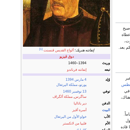
 فبعد موت الملك جواو الأول في عام 1433 م، أصبح
عطاه
ت،
م بعد.
[1]
إنفانته هنريك
؛
ألواح القديس ڤنسنت
دوق ڤيزيو
وريث
1394–1460
تبعه
إنفانته فرناندو
بر
وُلِد
4 مارس
1394
طس
پورتو
،
مملكة الپرتغال
في
توفي
13 نوفمبر
1460
ساگرس
,
مملكة ألگراڤ
هناك،
الدفن
دير باتاليا
البيت
أسرة أڤيز
اً.
الأب
خواو الأول من الپرتغال
ول
الأم
فليپا من لانكستر
 قاده