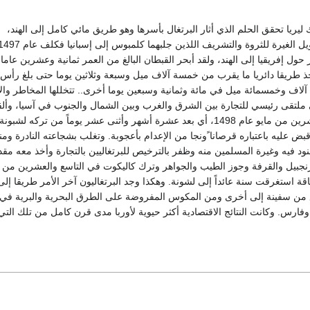
 ليريا تحقق الحلم الذي أثار البرتغال بأسرها وهو طريق مائي كامل إلى الهند،
واستشعر الملك عمانويل الغيرة للثروة والتشريف اللذين جلبهما كلمبوس إلى إسبانيا فكلف 
حول إفريقيا إلى الهند، ولقد أبحر القبطان البالغ من العمر ثمانية وعشرين عاما،
ذ طريقا دائريا ما يقرب من خمسة آلاف ميل وسبعة وثلاثين يوما حتى بلغ رأس 
آلاف وخمسمائة ميل في مائة وثمانية وسبعين يوما أخرى.. تتخللها المخاطر وال
ملتقى رئيسي للتجارة بين الشرق والغرب وبين الشمال والجنوب في آسيا، وأل
مراسيه هناك في العشرين من مايو عام 1498، أي بعد عشرة أشهر وأثنى عشر يوماً من تركه لشبو
بض عليه باعتباره قرصانا ًونجا من الإعدام بأعجوبة. وتغلب بشجاعته النادرة وم
نود فيه وغيرة المسلمين منه وظفر بالترخيص للبرتغاليين بالتجارة وأخذ معه مقدا
نجبيل والقرفة وجوز الطيب والجواهر وترك كاليكوت في التاسع والعشرين من
ستغرقت سنة عائداً إلى لشونة. وهكذا وجد البرتغاليون آخر الأمر طريقا إلى 
 من سفينة إلى أخرى ومن المكوس المفروضة على الطرق البحرية والبرية في إ
وفارس. وكانت النتائج الاقتصادية أكثر حيوية لأوربا مدى قرن كامل من تلك الت