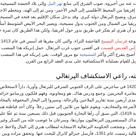
دث عنه من أخبروه، صوب الشرق إلى منابع
نهر النيل
وإلى بلاد الحبشة المسيحية،
إفريقيا من المحيط الأطلسي إلى البحر الأحمر- ومن ثم إلى الهند، ويتحطم الاحت
لشرق، وتصبح البرتغال دولة كبرى. وقد يدخل سكان الإقليم بعد فتحه في المسيحي
يقيا من الشمال ومن الجنوب بدول مسيحية، ويصير البحر الأبيض المتوسط آمناً
بدو أن هنري لم يفكر في طريق يدور حول أفريقيا، ولكن هذا الطريق كان ثمرة ج
موعة
فرسان المسيح
الفاحشة الثراء، والتي كان مقرها قد أسس في عام 1413 م في
أس القديس ڤنسنت
في أقصى جنوب غرب البرتغال. حمل إنريكه هذا المنصب ل
 أصبح يتفرغ أكثر وأكثر
للمسيحية
مع مرور الوقت، بقي إنريكه في هذا المنصب 
ويل للقيام بعملياته الاستكشافية على مدى العقد الرابع من القرن.
انته، راعي الاستكشاف الپرتغالي
ولقد أقام حوالي عام 1420 في ساجرس على الرف الجنوبي الشرقي للبرتغال وأوربا، داراً لاستخلاص
لمغامرة البحريتين. وجمع ودرس هناك، هو ومعاونوه، وفهم فلكيون ورسامو خرا
دى أربعين سنة تقارير الملاحين والرحالة، وسيروا إلى البحار المحفوفة بالمخا
لأشرعة والمجاديف، ويقوم عليها من ثلاثين إلى ستين رجلاً. وكان أحد قباطنة هن
أعاد كشف مادريه (سنة 1418)، التي سبق أن رآها البحارة الجنوبيون قبل ذلك بسبعين سنة ثم عفّا علي
تذاك المستعمرون البرتغاليون مواردها، وسرعان ما عوضت غله من السكر وغير
تعمار، وشجعت الحكومة البرتغالية الاستجابة لمطالب هنري إلى المال ولاحظ جز
الآزور على خريطة إيطالية رسمت عام 1351، فأرسل جنزالو كابرال للبحث عنها. وتحقق مراده و