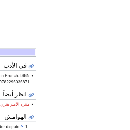
في الأدب
n in French. ISBN
:9782296036871
انظر أيضاً
منتزه الأمير هنري 
الهوامش
nder dispute.
^