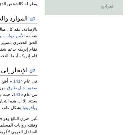
ينظر له كالشخص الذي
المراجع
الموارد وال
شقيقه
الأمير دوارت
مل
الحق الحصري بتسيير 
فقام إنريكه بدعم شق
قام إنريكه أيضا بالت
الإبحار إلى 
في عام
1414
م أقنع 
مضيق جبل طارق
من
من عام
1415
، حيث ر
سبتة. إلا أن هذه التج
وبأفريقيا
بشكل عام، 
عُين هنري البالغ وهو
وفتنته روايات المسلم
الساحل الغربي لأفريق