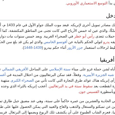
 بدأ
التوسع الاستعماري الأوروبي
.
دخل
بالإضافة، فقد كان هنالك مصادر تمويل أخرى لإنريكه.
كًا، والذي عين له خمس الأرباح التي كانت تجنى من المناطق المكتشفة، كما أ
حملات تتعدى
رأس أبو خطر
في الصحراء الغربية. وبعد خمس سنوات مات دوار
يقه
پدرو
لتولي الحكم بالنيابة عن
أفونسو الخامس
والذي لم يكن قد بلغ سن الحك
خطيط لرحالات استعمار
جزر الآزور
أثناء حكم بيدرو (
1439
-
1448
).
أفريقيا
أباه لشن حملة غزو على ميناء
سبتة
الإسلامي
على الساحل
الأفريقي الشمالي
ع
شبه الجزيرة الأيبيرية
. وفعلاً، فقد تمكن البرتغالييون من احتلال المدينة في
أغس
أى إنريكه هناك عوائد طرق التجارة التي كانت تأتي من
الصحراء الكبرى
منتهية 
ارة انقطعت بعد
سقوط سبتة في يد البرتغاليين
. أعجب إنريكه بالثراء الذي وجده 
وبأسطورة
القسيس جون
.
 في الحادية والعشرين من عمره حاكماً على سبتة، وهي عند مضيق جبل طارق تمام
ين عن تمبكتو والسنغال والذهب والعاج والعبيد التي يمكن الحصول عليها على ط
يا، فعزم الشاب الطموح على أن يكتشف تلك الربوع ويضمها إلى البرتغال. فربما