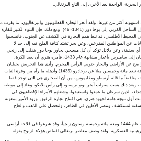
 استهوته أكثر من غيرها. ولقد أبحر البحارة القطلونيون والبرتغاليون، ما يقرب م
تسعمائة ميل على طول الساحل الغربي إلى بوجا دور (1341- 46). ومع ذلك، فإن النتوء الكبير للقارة
 في المحيط الأطلسي، قد ثبط همم البحارة في الكشف عن الجنوب، فانسحبوا
ايات عن المواطنين المفزعين، وعن بحر تشتد كثافة الملح فيه إلى حد لا
ي سفينة، وعن دلائل تؤكد أن كل مسيحي يجاوز بوجا دور ينقلب إلى زنجي.
ولقد رجع القبطان جيليان إلى سامبرس بأعذار مشابهة عام 1433، فأمره هنري أن يعيد الكرة،
واضح عن الأراضي والبحار جنوبي الرأس المحرم. وأدى هذا التحريض بجيليان
إلى أن يصل إلى مسافة تبعد مائة وخمسين ميلا عن بوجادرو (1435) وأذهله ما رآه من وفرة النبات
ة، مناقضاً ما قاله أرسطو وبطليموس، من أن الصحارى هي التي توجد فقط
بعد ذلك بست سنوات أبحر نونو ترستاو، إلى رأس بلانكو، وعاد إلى موطنه
داء، الذين سرعان ما عمدوا واستعبدوا، وشغلهم الأمراء الإقطاعيون في
انت أول نتيجة هامة لجهود هنري، هي افتتاح تجارة الرقيق. وزود الأمير بمعونة
سفنه لتستكشف وتنصر الأهلين في الظاهر، ولتحصل على الذهب والعاج
وعاد القبطان لانزاروت عام 1444 ومعه مائة وخمسة وستون زنجياً، وقد شرعوا في فلاحة أراضي
هبانية العسكرية. ولقد وصف معاصر برتغالي اقتناص هؤلاء الزنوج بقوله: