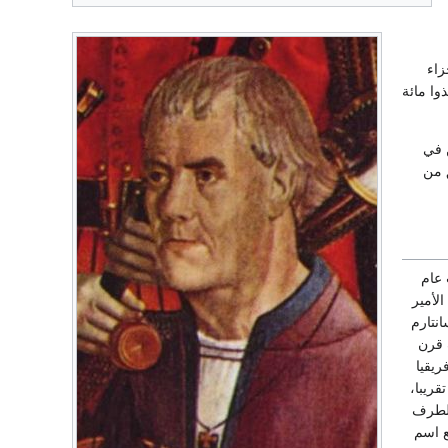
زاء
وا مائة
ن في
 من
ت عام
 مات الأمير
انتارم
 بعد نصف قرن
يقيا
قريبا،
الطرف
ع اسم