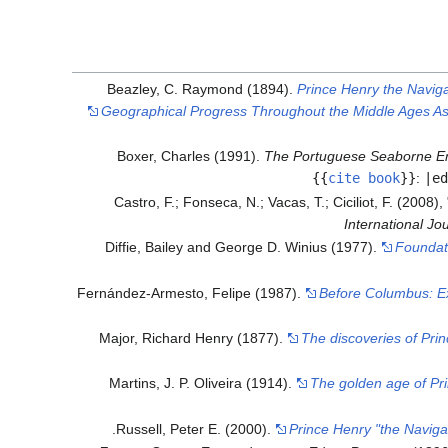
Beazley, C. Raymond (1894).
Prince Henry the Naviga
Geographical Progress Throughout the Middle Ages As 
Boxer, Charles (1991).
The Portuguese Seaborne E
{{
cite book
}}
:
|ed
Castro, F.; Fonseca, N.; Vacas, T.; Ciciliot, F. (200
International Jo
Diffie, Bailey and George D. Winius (1977).
Foundat
Fernández-Armesto, Felipe (1987).
Before Columbus: Ex
Major, Richard Henry (1877).
The discoveries of Prin
Martins, J. P. Oliveira (1914).
The golden age of Pr
.
Russell, Peter E. (2000).
Prince Henry "the Navigato