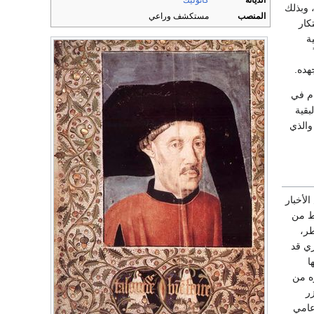
الديانة
كاثوليك
 وبذلك
المنصب
مستكشف وراعي
كار
ة
هده.
بقية
والذي
 الأخبار
ئط من
طر،
ري قد
ها
ه من
ر
بين عامي