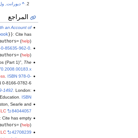
^
ديورانت, ول
المراجع
th an Account of
book
}}
:
Cite has
authors=
(
help
)
-0-85635-962-0
.
authors=
(
help
)
ps (Part 1)",
The
70.2008.00183.x
ess
.
ISBN
978-0-
N 0-8166-0782-6.
29-1492
. London:
 Education.
ISBN
ton, Searle and
CLC
84044057
:
Cite has empty
authors=
(
help
)
CLC
42708239