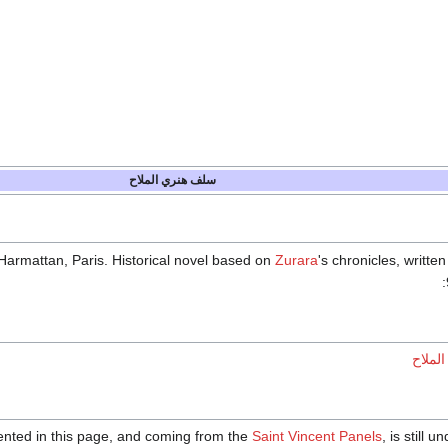
سلف هنري الملاح
l'Harmattan, Paris. Historical novel based on
Zurara
's chronicles, writte
الملاح
sented in this page, and coming from the
Saint Vincent Panels
, is still u