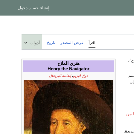
إنشاء حساب
دخول
اقرأ
عرض المصدر
تاريخ
أدوات
ح"،
هنري الملاح
Henry the Navigator
دوق ڤيزيو
،
إنفانته الپرتغال
ان
ا من
ديدة.