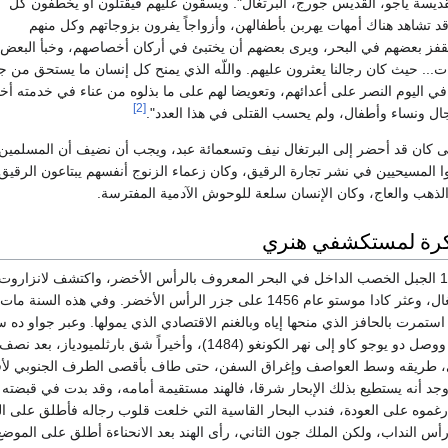
لقديسة ياجو، القديس جورج، البرتغال". ويسقون عليهم فيقتلون أو يخطفون كل
قد تشاهد هناك أمهات يهربن بأطفالهن، وأزواجاً يفرون بزوجاتهم وكل منهم
 يقفز بعضهم في البحر، ويرى بعضهم أن يختبئ في أركان أخصاصهم، وخبأ البعض
... حيث كان رجالنا يعثرون عليهم. واللّه الذي يمنح كل إنسان ما يستحق من ج
في اليوم النصر على أعدائهم، وتعويضا لهم على ما بذلوه من عناء في خدمته أخذ
[2]
ل ونساء وأطفال، ولم يحسب القتلى في هذا العدد".
يأت عام 1448 حتى كان قد أحضر إلى البرتغال نيف وتسعمائة عبد، ويجب أن نضيف أن المسلمي
ا المسيحيين في نشر تجارة الرقيق، وكان زعماء الزنوج أنفسهم يبتاعون الرقيق
الذهب والعاج، وكان الإنسان سلعة للوحوش الآدمية المفترسة.
مبكرة لمستكشفي هنري
بلغ دينيز دياز عام 1445 الجبل الخصب الداخل في البحر المعروف بالرأس الأخضر، واكتشف لانزارو
1446 مصب نهر السنغال، وعثر كادا موستو عام 1456 على جزر الرأس الأخضر. وفي هذه السنة
ستمرت بالحافز الذي منحها إياه وبالغنم الاقتصادي الذي يمولها. وعبر جواو ده س
خط الاستواء (1471). ووصل دو يوجو كاو إلى نهر الكونغو (1484)، وأخيراً شق بارثلميودياز،
، طريقه وسط العواصف وإغراق السفن، حتى طاف بأقصى الطرف الجنوبي لأفر
ندما وجد أنه يستطيع بذلك الإبحار شرقا، فالهند مستقيمة أمامه، وقد بدت في قبضته ت
أرغموه على العودة، فندب البحار القاسية التي خلعت قلوب رجاله فأطلق على 
رأس النداب، ولكن الملك جون الثاني، رأى الهند بعد الانحناءة أطلق على الموض