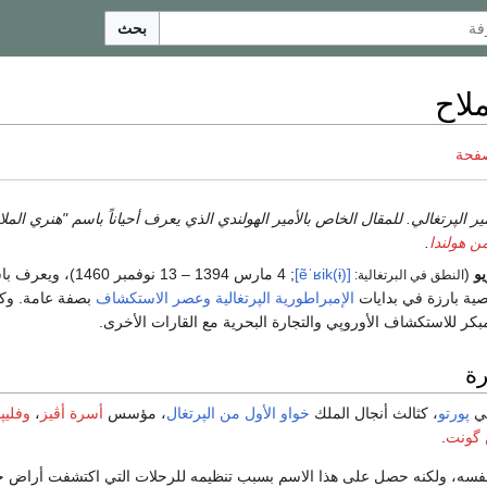
بحث
لاح
صفحة
ير الپرتغالي. للمقال الخاص بالأمير الهولندي الذي يعرف أحياناً باسم "هنري الملا
من هولندا
.
يو
(
[ẽˈʁik(ɨ)]
; 4 مارس 1394 – 13 نوفمبر 1460)، ويعرف باسم
النطق في البرتغالية:
ية بارزة في بدايات
الإمبراطورية الپرتغالية
وعصر الاستكشاف
بصفة عامة. وك
مبكر للاستكشاف الأوروپي والتجارة البحرية مع القارات الأخرى.
رة
پورتو
، كثالث أنجال الملك
خواو الأول من الپرتغال
، مؤسس
أسرة أڤيز
،
وفليپ
گونت
.
فسه، ولكنه حصل على هذا الاسم بسبب تنظيمه للرحلات التي اكتشفت أراضٍ ج