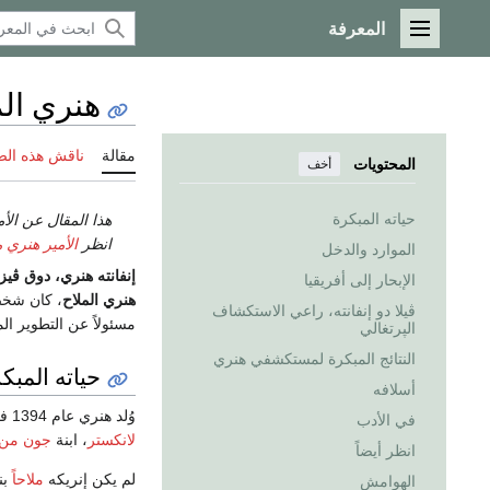
المعرفة
القائمة الرئيسية
هنري الم
مقالة
ناقش هذه ال
المحتويات
أخف
حياته المبكرة
هذا المقال عن الأم
انظر
الأمير هنري 
الموارد والدخل
إنفانته هنري، دوق ڤيز
الإبحار إلى أفريقيا
هنري الملاح
، كان شخص
ڤيلا دو إنفانته، راعي الاستكشاف
مسئولاً عن التطوير ال
الپرتغالي
النتائج المبكرة لمستكشفي هنري
حياته المبك
أسلافه
وُلد هنري عام 1394 في
في الأدب
لانكستر
، ابنة
جون من 
انظر أيضاً
لم يكن إنريكه
ملاحاً
بن
الهوامش