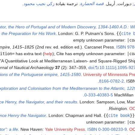
; ديورانت, أرييل.
قصة الحضارة
. ترجمة بقيادة
زكي نجيب محمود
.
tor, the Hero of Portugal and of Modern Discovery, 1394-1460 A.D.: Wi
the Preparation for His Work
. London: G. P. Putnam's Sons.
{{
cite 
empty unknown parameter:
|co
mpire, 1415–1825
(2nd rev. ed. edition ed.). Carcanet Press.
ISBN
978
ition=
has extra text (
help
)
;
Cite has empty unknown parameter:
|co
8), "A Quantitative Look at Mediterranean Lateen- and Square-Rigged Shi
urnal of Nautical Archaeology
37
(2): 347–359,
doi
:
10.1111/j.1095-92
ions of the Portuguese empire, 1415-1580
.
University of Minnesota Pr
8166-0782-2
. ISB
ploration and Colonisation from the Mediterranean to the Atlantic, 12
.
0-333-40383-5
MacMillan
ce Henry, the Navigator, and their results
. London: Sampson, Low, Mars
.
Rivington.
O
ince Henry the Navigator
. London: Chapman and Hall.
{{
cite book
}}
unknown parameter:
|co
r": a life
. New Haven:
Yale University Press
.
ISBN
0-300-08233-9
.
O