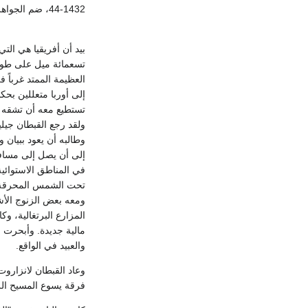
1432-44، ضم الجواهر البحرية، الواحدة بعد الأخرى إلى التاج البرتغالي.
بيد أن أفريقيا هي التي
العظيمة الممتد غرباً
إلى أوربا متعللين بحك
تستطيع معه أن تشقه أ
وطالبه أن يعود ببيان 
في المناطق الاستوائي
تحت الشمس المحرقة، و
ومعه بعض الزنوج الأش
المزارع البرتغالية، وك
مالية جديدة. وأبحرت 
والعبيد في الواقع.
فرقة يسوع المسيح الر