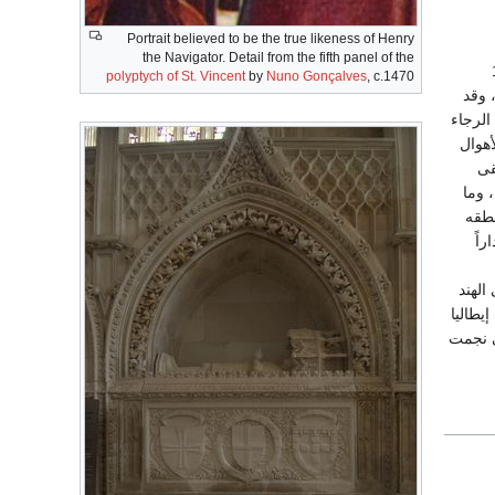
Portrait believed to be the true likeness of Henry
the Navigator. Detail from the fifth panel of the
عام 1497
polyptych of St. Vincent
by
Nuno Gonçalves
, c.1470
 وقد
الرجاء
أهوال
قى
نة، وما
نطقه
راً
الهند
يطاليا
ي نجمت