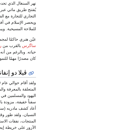
نهر السنغال الذي تح
يُفتتح طريق مائي عبر 
التجاري للتجارة مع ا
ويحصر الإسلام في أفر
للملاحة المسيحية. وي
عيّن هنري حاكمًا لمج
ساگرس
بالقرب من
ر
حياته. وبالرغم من أنه
كان مصدرًا مهمًا للتم
ڤيلا دو إنف
المتعلقة بالمعرفة وا
اليهود والمسلمين في م
سفناً خفيفة، مزودة با
النسيان، ولقد طور وق
المنتجات، نفقات الاس