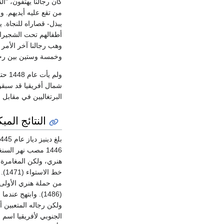
كان رجالنا يهتفون، "ا
من تقع عليه أيديهم. و
يبذل- قصاراه للنجاة.
أطفالهم تحت الشجيرات
وهب رجالنا آخر الأمر 
وخمسة وستين بين رجا
ولم 
شمال أفريقيا قد سبقو
البرتغاليين في مقابل 
النتائج ال
هنري، ولكن المغامرة ا
من حملة هنري الأولى
(1486). وابتهج ع
ولكن رجاله المتعبين 
الجنوبي لأفريقيا اسم 