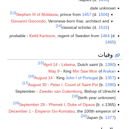
date unknown
[13]
Stephen III of Moldavia
, prince from
1457
(d.
1504
)
Giovanni Giocondo
, Veronese-born friar, architect and
[14]
classical scholar (d.
1515
)
probable
-
Kettil Karlsson
, regent of Sweden from
1464
(d.
1465
)
وفيات
[15]
April 14
-
Lidwina
, Dutch saint (b.
1380
)
May 9
- King
Min Saw Mon
of
Arakan
[16]
August 14
- King
John I of Portugal
(b.
1357
)
[17]
August 30
-
Peter I, Count of Saint-Pol
(b.
1390
)
September -
Zweder van Culemborg
, Bishop of Utrecht
[18]
(birth year unknown)
[19]
September 28
-
Přemek I, Duke of Opava
(b. c.1365)
December 1
-
Emperor Go-Komatsu
, the 100th emperor of
[20]
Japan (b.
1377
)