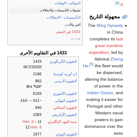
المواليد
-
الوفيات
[4]
.
II
تصنيفات التأسيسات والانحلالات
مجهولة التاريخ
التأسيسات
-
الانحلالات
The
Ming Dynasty
الفن والأدب
in China
1433 في الشعر
completes its
last
v
t
e
great maritime
expedition
, led by
1433 في التقاويم الأخرى
Admiral
Zheng
التقويم الگريگوري
1433
[5]
He
;
the fleet would
MCDXXXIII
be dispersed,
آب أوربه كونديتا
2186
altering the balance
التقويم الأرمني
882
of power in the
ԹՎ ՊՁԲ
Indian Ocean
, and
التقويم الآشوري
6183
making it easier for
التقويم البهائي
−411 – −410
Portugal and other
التقويم البنغالي
840
Western naval
التقويم الأمازيغي
2383
powers to gain
سنة العهد الإنگليزي
11
–
Hen. 6
dominance over the
12
Hen. 6
seas.
التقويم البوذي
1977