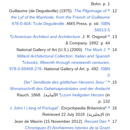
Bohn. p. 1.
Guillaume (de Deguileville) (1975).
The Pilgrimage of
^
the Lyf of the Manhode, from the French of Guillaume
978-0-404-
de Deguileville
. AMS Press. p. xiii.
ISBN
.
56613-5
American Architect and Architecture
. J. R. Osgood
^
& Company. 1892. p. 44.
National Gallery of Art (U.S.) (2000).
The Mark J.
^
Millard Architectural Collection: Italian and Spanish
books, fifteenth through nineteenth centuries
.
978-0-89468-278-
National Gallery of Art. p. 492.
ISBN
.
0
"Der" Sendbote des göttlichen Herzens Jesu:
^
Monatsschrift des Gebetsapostolates und der Andacht
zum heiligsten Herzen
(in الألمانية). Rauch. 1868.
p. 132.
.
Encyclopedia Britannica
"John I | king of Portugal"
^
(in الإنجليزية)
. Retrieved
2018
22 July
.
Jean de Wavrin (15 November 2012).
Recueil Des
^
Chroniques Et Anchiennes Istories de la Grant