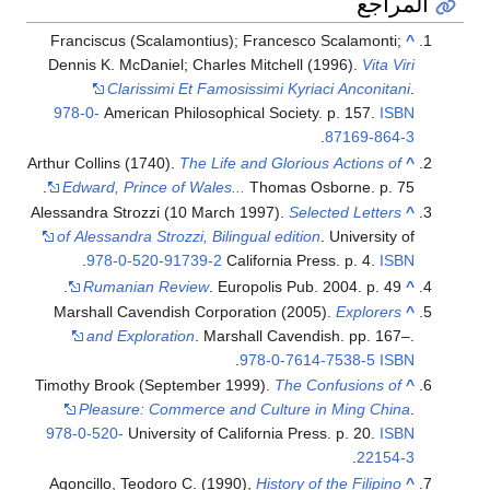
المراجع
Franciscus (Scalamontius); Francesco Scalamonti;
^
Dennis K. McDaniel; Charles Mitchell (1996).
Vita Viri
Clarissimi Et Famosissimi Kyriaci Anconitani
.
978-0-
American Philosophical Society. p. 157.
ISBN
.
87169-864-3
Arthur Collins (1740).
The Life and Glorious Actions of
^
Edward, Prince of Wales...
Thomas Osborne. p. 75.
Alessandra Strozzi (10 March 1997).
Selected Letters
^
of Alessandra Strozzi, Bilingual edition
. University of
.
978-0-520-91739-2
California Press. p. 4.
ISBN
Rumanian Review
. Europolis Pub. 2004. p. 49.
^
Marshall Cavendish Corporation (2005).
Explorers
^
and Exploration
. Marshall Cavendish. pp. 167–.
.
978-0-7614-7538-5
ISBN
Timothy Brook (September 1999).
The Confusions of
^
Pleasure: Commerce and Culture in Ming China
.
978-0-520-
University of California Press. p. 20.
ISBN
.
22154-3
Agoncillo, Teodoro C. (1990),
History of the Filipino
^