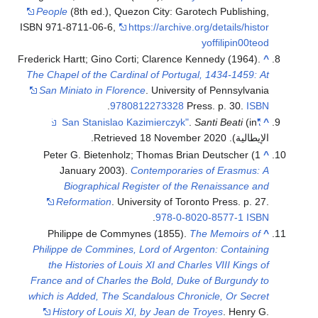
People
(8th ed.), Quezon City: Garotech Publishing,
ISBN 971-8711-06-6
,
https://archive.org/details/histor
yoffilipin00teod
Frederick Hartt; Gino Corti; Clarence Kennedy (1964).
^
The Chapel of the Cardinal of Portugal, 1434-1459: At
San Miniato in Florence
. University of Pennsylvania
.
9780812273328
Press. p. 30.
ISBN
.
Santi Beati
(in
"San Stanislao Kazimierczyk"
^
الإيطالية)
. Retrieved
2020
18 November
.
Peter G. Bietenholz; Thomas Brian Deutscher (1
^
January 2003).
Contemporaries of Erasmus: A
Biographical Register of the Renaissance and
Reformation
. University of Toronto Press. p. 27.
.
978-0-8020-8577-1
ISBN
Philippe de Commynes (1855).
The Memoirs of
^
Philippe de Commines, Lord of Argenton: Containing
the Histories of Louis XI and Charles VIII Kings of
France and of Charles the Bold, Duke of Burgundy to
which is Added, The Scandalous Chronicle, Or Secret
History of Louis XI, by Jean de Troyes
. Henry G.