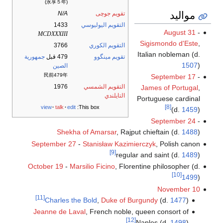
(永享５年)
مواليد
تقويم جوچى
N/A
التقويم اليوليوسي
1433
August 31
-
MCDXXXIII
Sigismondo d'Este
,
التقويم الكوري
3766
Italian nobleman (d.
تقويم مينگوو
479 قبل
جمهورية
1507
)
الصين
民前479年
September 17
-
التقويم الشمسي
1976
James of Portugal
,
التايلندي
Portuguese cardinal
[8]
view
talk
edit
This box:
(d.
1459
)
September 24
-
Shekha of Amarsar
, Rajput chieftain (d.
1488
)
September 27
-
Stanisław Kazimierczyk
, Polish canon
[9]
regular and saint (d.
1489
)
October 19
-
Marsilio Ficino
, Florentine philosopher (d.
[10]
1499
)
November 10
[11]
Charles the Bold
,
Duke of Burgundy
(d.
1477
)
Jeanne de Laval
, French noble, queen consort of
[12]
Naples (d.
1498
)