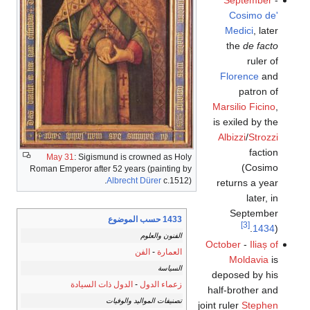
Cosimo de'
Medici
, later
the
de facto
ruler of
Florence
and
patron of
Marsilio Ficino
,
is exiled by the
Albizzi
/
Strozzi
faction
May 31
: Sigismund is crowned as Holy
(Cosimo
Roman Emperor after 52 years (painting by
Albrecht Dürer
c.1512).
returns a year
later, in
September
1433 حسب الموضوع
[3]
1434
).
الفنون والعلوم
October
-
Iliaș of
العمارة
-
الفن
Moldavia
is
السياسة
deposed by his
زعماء الدول
-
الدول ذات السيادة
half-brother and
تصنيفات المواليد والوفيات
joint ruler
Stephen