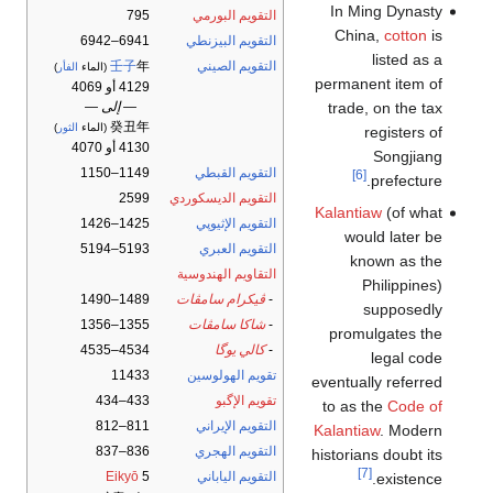
In Ming Dynasty
التقويم البورمي
795
China,
cotton
is
التقويم البيزنطي
6941–6942
listed as a
التقويم الصيني
年
壬子
(الماء
الفأر
)
permanent item of
4129 أو 4069
— إلى —
trade, on the tax
癸丑年
(الماء
الثور
)
registers of
4130 أو 4070
Songjiang
التقويم القبطي
1149–1150
[6]
prefecture.
التقويم الديسكوردي
2599
Kalantiaw
(of what
التقويم الإثيوپي
1425–1426
would later be
التقويم العبري
5193–5194
known as the
التقاويم الهندوسية
Philippines)
-
ڤيكرام سامڤات
1489–1490
supposedly
-
شاكا سامڤات
1355–1356
promulgates the
-
كالي يوگا
4534–4535
legal code
تقويم الهولوسين
11433
eventually referred
تقويم الإگبو
433–434
to as the
Code of
التقويم الإيراني
811–812
Kalantiaw
. Modern
التقويم الهجري
836–837
historians doubt its
[7]
التقويم الياباني
5
Eikyō
existence.