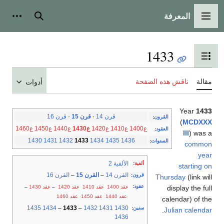
المعرفة
القائمة الرئيسية
بحث
أدوات
1433
تبديل عرض جدول المحتويات
مقالة
ناقش هذه الصفحة
أدوات
Year
1433
قرن 14
·
قرن 15
·
قرن 16
القرون
:
(
MCDXXX
ع1400
ع1410
ع1420
ع1430
ع1440
ع1450
ع1460
العقود
:
III
) was a
1430
1431
1432
1433
1434
1435
1436
السنوات
:
common
year
الألفية 2
ألفية
:
starting on
القرن 14
–
القرن 15
–
القرن 16
قرون
:
Thursday
(link will
عقود
:
عقد 1400
عقد 1410
عقد 1420
–
عقد 1430
–
display the full
عقد 1440
عقد 1450
عقد 1460
calendar) of the
1435
1434
–
1433
–
1432
1431
1430
سنين
:
.
Julian calendar
1436