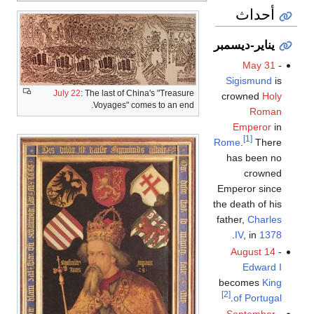
أحداث
يناير-ديسمبر
May 31
-
Sigismund
is
July 22
: The last of China's "Treasure
crowned
Holy
Voyages" comes to an end.
Roman
Emperor
in
[1]
Rome
.
There
has been no
crowned
Emperor since
the death of his
father,
Charles
.
IV
, in
1378
August 14
-
Edward I
becomes
King
[2]
.
of Portugal
September
-