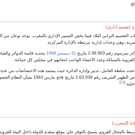
لخ.
رة (تقسيم اداري)
التقسيم الترابي للبلاد فيما يخص التسيير الإداري بالمغرب. يوجد نوعان من الد
رية، وهي وحدات إدارية مرتبطة بالإدارة المركزية.
وم رقم 2.98.953 بتاريخ
31 ديسمبر
1998
بتحديد قائمة الدوائر والقيا
لقروية بالمملكة وعدد الأعضاء الواجب انتخابهم في مجلس كل جماعة.
 تحت سلطة العامل، تدبير وإدارة الدائرة حيث يستمد هذه الاختصاصات من عدة
قانونية، منها بشكل خاص الظهير الشريف رقم 1.63.038 بتاريخ فاتح مارس 1963 بش
[13]
خلية.
ادة (المغرب)
بط بالمجال القروي يسمح بالتوفر على موقع متقدم للدولة داخل البيئة القروية 