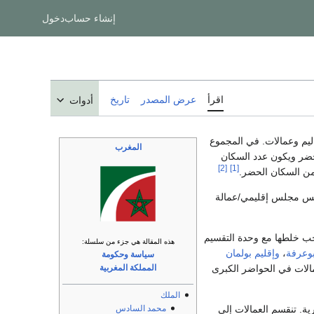
إنشاء حساب
دخول
اقرأ
عرض المصدر
تاريخ
أدوات
، وكل جهة تقسم إلى عدة أقاليم وعمالات. في المجموع
المغرب
ضر ويكون عدد السكان
[2]
[1]
من السكان الحضر.
ئيس مجلس إقليمي/عمالة
يجب خلطها مع وحدة التقسيم
هذه المقالة هي جزء من سلسلة:
وعرفة
،
وإقليم بولمان
سياسة وحكومة
مالات في الحواضر الكبرى
المملكة المغربية
الملك
. تنقسم العمالات إلى
محمد السادس