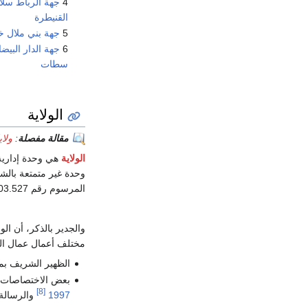
4
جهة الرباط سلا
القنيطرة
5
جهة بني ملال خ
6
جهة الدار البيضا
سطات
الولاية
مقالة مفصلة
:
ولا
الولاية
المرسوم رقم 2.03.527 الصادر في 10 شتنبر 2003.
والجدير بالذكر، أن ال
مختلف أعمال عمال الع
الظهير الشريف بمثابة قانو
بعض الاختصاصات المسندة إليه بمقتضى 
[8]
1997
والرسالة 