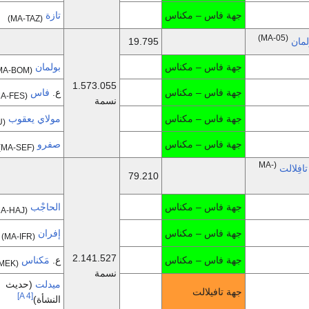
جهة فاس – مكناس
تازة
(MA-TAZ)
(MA-05)
لمان
19.795
جهة فاس – مكناس
بولمان
(MA-BOM)
1.573.055
جهة فاس – مكناس
ع.
فاس
(MA-FES)
نسمة
جهة فاس – مكناس
مولاي يعقوب
(MA-MOU)
جهة فاس – مكناس
صفرو
(MA-SEF)
(MA-
افِلالت
79.210
جهة فاس – مكناس
الحاجْب
(MA-HAJ)
جهة فاس – مكناس
إفران
(MA-IFR)
2.141.527
جهة فاس – مكناس
ع.
مَكناس
(MA-MEK)
نسمة
ميدلت
(حديث
جهة تافيلالت
[A 4]
النشأة)