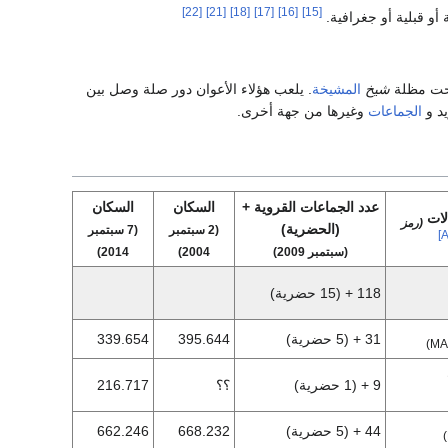
[22]
[21]
[18]
[17]
[16]
[15]
و قبلية أو جغرافية.
حت مظلة
شيخ
المشيخة
. يلعب هؤلاء الأعوان دور صلة وصل بين
د و
الجماعات
وغيرها من جهة أخرى.
عدد الجماعات القروية +
السكان
السكان
الات
(رمز
(الحضرية)
(2 سبتمبر
(7 سبتمبر
(سبتمبر 2009)
2004)
2014)
118 + (15 حضرية)
31 + (5 حضرية)
395.644
339.654
9 + (1 حضرية)
؟؟
216.717
44 + (5 حضرية)
668.232
662.246