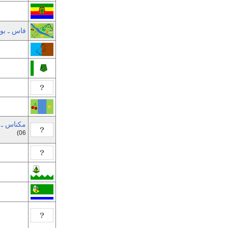
فاس ـ بو
مكناس ـ ت
06)