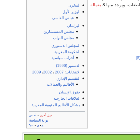
ات، ويوجد منها 8
بعمالة
المخزن
الوزير الأول
عباس الفاسي
البرلمان
مجلس المستشارين
مجلس النواب
المجلس الدستوري
الحكومة المغربية
أحزاب سياسية
[5
الدستور (1996)
الانتخابات
:
2007
،
2002
،
2009
التقسيم الإداري
الأقاليم والعمالات
حقوق الإنسان
العلاقات الخارجية
مشكل الأقاليم الجنوبية المغربية
•
دول أخرى
أطلس
بوابة السياسة
ع
ن
ت
•
•