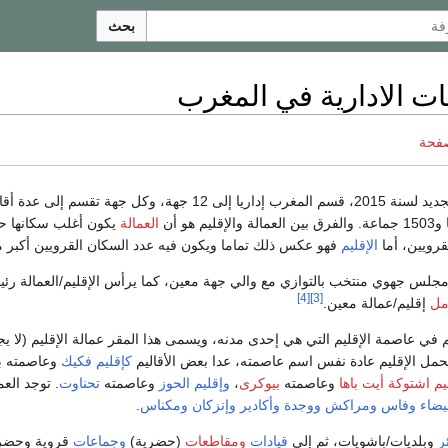
بحث
ت الادارية في المغرب
صفحة
بعد التقسيم الجهوي الجديد لسنة 2015، قسم المغرب إداريا إلى 12 جهة
العمالة
يكون أغلب سكانها ح
قرويين، أما
الإقليم
فهو عكس ذلك تماما ويكون فيه عدد السكان القرويين أكبر 
لس جهوي منتخب بالتوازي مع والي جهة معين، كما يرأس الإقليم/العمالة ر
[4]
[3]
مل
إقليم/عمالة معين.
م في عاصمة الإقليم التي هي إحدى مدنه، ويسمى هذا المقر عمالة الإقليم (لا 
يحمل الإقليم عادة نفس اسم عاصمته، عدا بعض الأقاليم
كإقليم فكيك
وعاصمته
ب
يم اشتوكة أيت باها
وعاصمته
بيوكرى
،
وإقليم الحوز
وعاصمته
تحناوت
. توجد الع
بيضاء
وفاس
ومراكش
ووجدة
وأكادير
وإنزكان
ومكناس
.
ر
وبلديات/باشويات، ثم إلى
قيادات
ومقاطعات
(حضرية)
وجماعات
قروية وحضرية