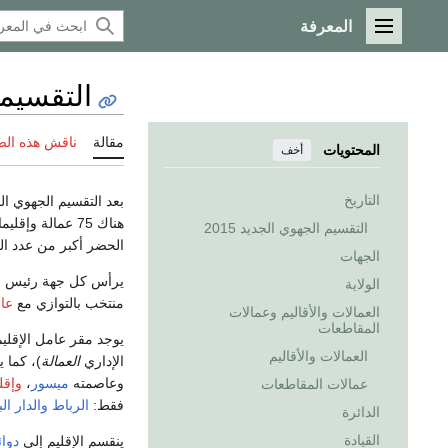
المعرفة
القائمة الرئيسية
التقسيما
مقالة
ناقش هذه ال
المحتويات
أخف
التاريخ
هناك 75 عمالة وإقليما و1503 جماعة. والفرق بين العمالة والإقليم هو أن
التقسيم الجهوي الجديد 2015
الحضر أكبر من عدد ال
الجهات
يرأس كل جهة رئيس مج
الولاية
منتخب بالتوازي مع
عا
العمالات والأقاليم وعمالات
المقاطعات
يوجد مقر عامل الإقلي
العمالات والأقاليم
الإداري
العمالة
)، كما 
وعاصمته
ميسور
،
وإقل
عمالات المقاطعات
فقط:
الرباط
والدار ال
الدائرة
القيادة
ينقسم الإقليم إلى
دوائ