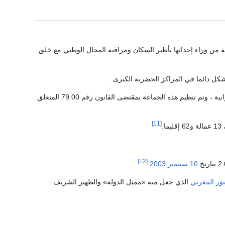
 من وراء إحداثها تأطير السكان ومراقبة المجال الوطني مع خلق
شكل دائما في المراكز الحضرية الكبرى.
ومن جهة أخرى فإن الفصل 100 من الدستور المغربي 1996 جعل من «العمالات والأقاليم» جماعة ترابية ، وتم تنظيم هذه الجماعة بمقتضى القانون رقم 79.00 المتعلق
[11]
[12]
10 سبتمبر
2003
.
ور المغربي
الذي جعل منه «ممثل الدولة» والظهير الشريف