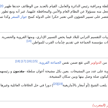
لطة ومراقبة رئيس الدائرة والعامل، القيام بالعديد من الوظائف حددها ظهير
20 مارس
تجعل منه مسؤولا عن النظام العام والأمن والمحافظة عليهما، غير أنه ومع تطور
تصر على تسيير الشؤون التي تعتبر حكرا على الدولة كمنح
جواز السفر
وكذا تسل
ت التقسيم الترابي للبلاد فيما يخص التسيير الإداري، ومنها القروية والحضري
[14]
ات مؤسسة الجماعة في تقديم خِدْمات القرب للمواطن.
[18]
[17]
[16]
[15]
 من
الدواوير
التي تقع ضمن نفس
الجماعة القروية
.
ة على عدد من المشيخات. يعين بكل مشيخة أعوان سلطة -
مقدمون
و رئيسهم
ليكون صلة وصل بينها وبين سكان المشيخة.
[20]
[19]
عب الشيخ (أو أمغار بالأمازيغية
) دورا في حل الخلافات العائلية وغيرها
ر (المغرب)