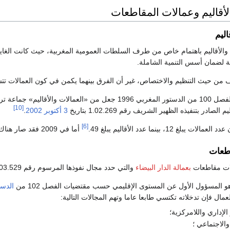
لأقاليم وعمالات المقاطعات
اليم
الأقاليم باهتمام خاص من طرف السلطات العمومية المغربية، حيث كانت الغاية
ية لضمان أسس التنمية الشاملة.
ف من حيث التنظيم والاختصاص، غير أن الفرق بينهما يكمن في كون العمالات تت
[10]
لصادر بتنفيذه الظهير الشريف رقم 1.02.269 بتاريخ
3 أكتوبر
2002
.
[6]
أما في 2009 فقد صار هناك 13 عمالة و62 إقليما.
طعات
بعمالة الدار البيضاء
والتي حدد مجال نفوذها المرسوم رقم 2.03.529 بتاريخ
هو المسؤول الأول عن المستوى الإقليمي حسب مقتضيات الفصل 102 من
الدست
مال فإن تدخلاته تكتسي طابعا عاما وتهم المجالات التالية:
لإداري واللامركزية؛
والاجتماعي ؛