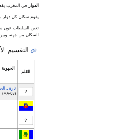
الدوار
في المغرب يقصد 
يقوم سكان كل دوار با
تعين السلطات عون سل
السكان من جهة، وبي
التقسيم الأ
الجهوية 1997
العَلم
تازة ـ ال
(MA-03)