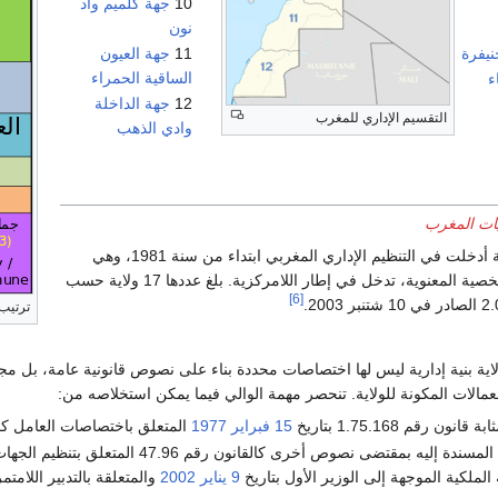
10
جهة كلميم واد
نون
نيفرة
11
جهة العيون
الساقية الحمراء
ء
12
جهة الداخلة
التقسيم الإداري للمغرب
وادي الذهب
يات المغرب
هي وحدة إدارية أدخلت في التنظيم الإداري المغربي ابتداء من سنة 1981، وهي
وحدة غير متمتعة بالشخصية المعنوية، تدخل في إطار اللامركزية. بلغ عددها 17 ولاية حسب
[6]
ترتيب 
ولاية بنية إدارية ليس لها اختصاصات محددة بناء على نصوص قانونية عامة، بل 
مالات المكونة للولاية. تنحصر مهمة الوالي فيما يمكن استخلاصه من:
ن رقم 1.75.168 بتاريخ
15 فبراير
1977
المتعلق باختصاصات العامل كما
نصوص أخرى كالقانون رقم 47.96 المتعلق بتنظيم الجهات الصادر بتنفيده الظهير الشريف رقم 1.97.84 بتاريخ
الملكية الموجهة إلى الوزير الأول بتاريخ
9 يناير
2002
والمتعلقة بالتدبير اللامتم