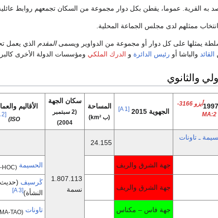
به القرية. عموما، يقطن بكل دوار مجموعة من السكان تجمعهم روابط عائلية أ
نتخاب ممثلهم لدى مجلس الجماعة المحلية.
طة يمثلها على كل دوار أو مجموعة من الدواوير ويسمى
المقدم
الذي يعمل ت
ن
القائد
والباشا أو
رئيس الدائرة
و
الدرك الملكي
ومؤسسات الدولة الأخرى كالبري
ولي والثانوي
سكان الجهة
أيزو 3166-
المساحة
الأقاليم والعم
[A 1]
الجهوية 2015
(2 سبتمبر
[A 2]
2:MA
(ب km²)
ISO)
2004)
حسيمة ـ تاونات
24.155
جهة الشرق والريف
الحسيمة
(MA-HOC)
1.807.113
ڭرسيف
(حديث
جهة الشرق والريف
نسمة
[A 3]
النشأة)
جهة فاس – مكناس
تاونات
(MA-TAO)