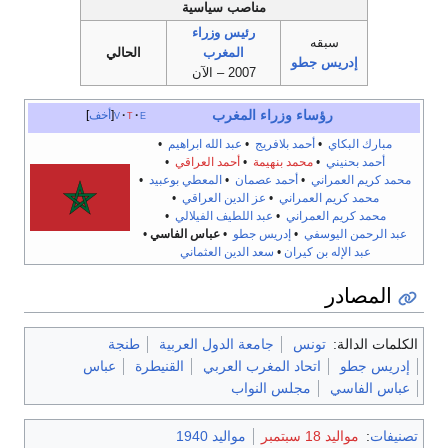
مناصب سياسية
رئيس وزراء
سبقه
المغرب
الحالي
إدريس جطو
2007 – الآن
رؤساء وزراء المغرب
e
t
v
أخف
مبارك البكاي
•
أحمد بلافريج
•
عبد الله ابراهيم
•
أحمد بحنيني
•
محمد بنهيمة
•
أحمد العراقي
•
محمد كريم العمراني
•
أحمد عصمان
•
المعطي بوعبيد
•
محمد كريم العمراني
•
عز الدين العراقي
•
محمد كريم العمراني
•
عبد اللطيف الفيلالي
•
عبد الرحمن اليوسفي
•
إدريس جطو
•
عباس الفاسي
•
عبد الإله بن كيران
•
سعد الدين العثماني
المصادر
الكلمات الدالة:
تونس
جامعة الدول العربية
طنجة
إدريس جطو
اتحاد المغرب العربي
القنيطرة
عباس
عباس الفاسي
مجلس النواب
تصنيفات
:
مواليد 18 سبتمبر
مواليد 1940