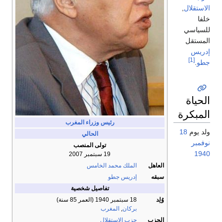
الاستقلال
,
خلفا
للسياسي
المستقل
إدريس
[1]
جطو
.
الحياة
المبكرة
رئيس وزراء المغرب
ولد يوم
18
الحالي
نوفمبر
تولى المنصب
1940
19 سبتمبر 2007
العاهل
الملك محمد الخامس
سبقه
إدريس جطو
تفاصيل شخصية
وُلِد
18 سبتمبر 1940
(العمر 85 سنة)
بركان
,
المغرب
الحزب
حزب الاستقلال