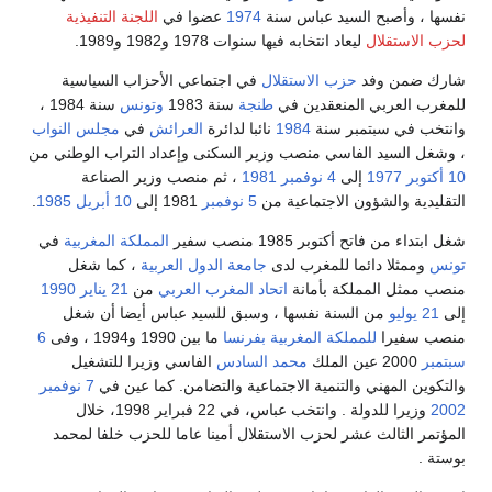
نفسها ، وأصبح السيد عباس سنة
1974
عضوا في
اللجنة التنفيذية
لحزب الاستقلال
ليعاد انتخابه فيها سنوات 1978 و1982 و1989.
شارك ضمن وفد
حزب الاستقلال
في اجتماعي الأحزاب السياسية
للمغرب العربي المنعقدين في
طنجة
سنة 1983
وتونس
سنة 1984 ،
وانتخب في سبتمبر سنة
1984
نائبا لدائرة
العرائش
في
مجلس النواب
، وشغل السيد الفاسي منصب وزير السكنى وإعداد التراب الوطني من
10 أكتوبر
1977
إلى
4 نوفمبر
1981
، ثم منصب وزير الصناعة
التقليدية والشؤون الاجتماعية من
5 نوفمبر
1981 إلى
10 أبريل
1985
.
شغل ابتداء من فاتح أكتوبر 1985 منصب سفير
المملكة المغربية
في
تونس
وممثلا دائما للمغرب لدى
جامعة الدول العربية
، كما شغل
منصب ممثل المملكة بأمانة
اتحاد المغرب العربي
من
21 يناير
1990
إلى
21 يوليو
من السنة نفسها ، وسبق للسيد عباس أيضا أن شغل
منصب سفيرا
للمملكة المغربية
بفرنسا
ما بين 1990 و1994 ، وفى
6
سبتمبر
2000 عين الملك
محمد السادس
الفاسي وزيرا للتشغيل
والتكوين المهني والتنمية الاجتماعية والتضامن. كما عين في
7 نوفمبر
2002
وزيرا للدولة . وانتخب عباس، في 22 فبراير 1998، خلال
المؤتمر الثالث عشر لحزب الاستقلال أمينا عاما للحزب خلفا لمحمد
بوستة .