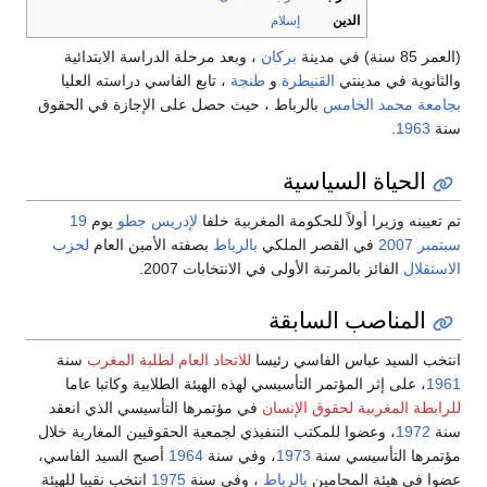
الدين
إسلام
(العمر 85 سنة)
في مدينة
بركان
، وبعد مرحلة الدراسة الابتدائية
والثانوية في مدينتي
القنيطرة
و
طنجة
، تابع الفاسي دراسته العليا
بجامعة محمد الخامس
بالرباط ، حيث حصل على الإجازة في الحقوق
سنة
1963
.
الحياة السياسية
تم تعيينه وزيرا أولاً للحكومة المغربية خلفا
لإدريس جطو
يوم
19
سبتمبر
2007
في القصر الملكي
بالرباط
بصفته الأمين العام
لحزب
الاستقلال
الفائز بالمرتبة الأولى في الانتخابات 2007.
المناصب السابقة
انتخب السيد عباس الفاسي رئيسا
للاتحاد العام لطلبة المغرب
سنة
1961
، على إثر المؤتمر التأسيسي لهذه الهيئة الطلابية وكاتبا عاما
للرابطة المغربية لحقوق الإنسان
في مؤتمرها التأسيسي الذي انعقد
سنة
1972
، وعضوا للمكتب التنفيذي لجمعية الحقوقيين المغاربة خلال
مؤتمرها التأسيسي سنة
1973
، وفي سنة
1964
أصبح السيد الفاسي،
عضوا في هيئة المحامين
بالرباط
، وفي سنة
1975
انتخب نقيبا للهيئة