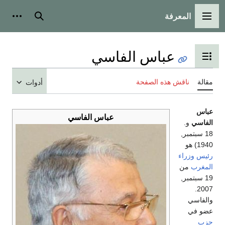
المعرفة
القائمة الرئيسية
بحث
أدوات
عباس الفاسي
تبديل عرض جدول المحتويات
مقالة
ناقش هذه الصفحة
أدوات
عباس
عباس الفاسي
الفاسي
و.
18 سبتمبر,
1940) هو
رئيس وزراء
المغرب
من
19 سبتمبر,
2007.
والفاسي
عضو في
حزب