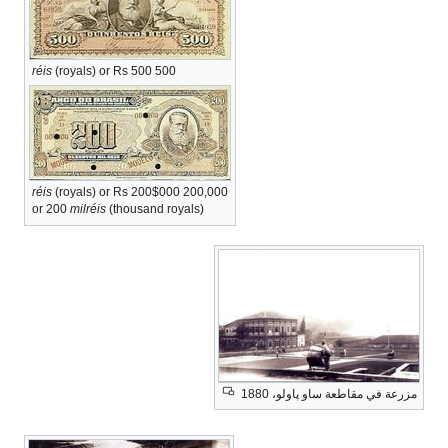
réis
(royals) or Rs 500
500
réis
(royals) or Rs 200$000
200,000
or 200
milréis
(thousand royals)
مزرعة في مقاطعة ساو پاولو، 1880