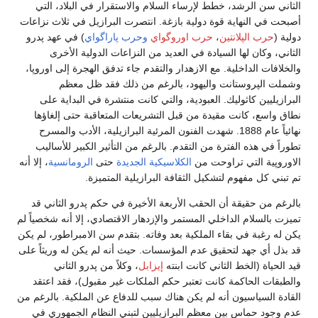
الثاني سن الرشد، خطط لإرساء السلام والاستقرار في البلاد، التي
أصبحت في النهاية قوة دولية بازغة. انتصرت البرازيل في ثلاث نزاعات
دولية (
حرب الپلانتين
،
حرب اوروگواي
وحرب پاراگواي
) في عهد پدرو
الثاني، وكان لها السيادة في العديد من النزاعات الدولية الأخرى
والخلافات الداخلية. مع الازهدار والتقدم جاء تدفق الهجرة إلى اوروپا،
وشملت الپروستانت واليهود، بالرغم من ذلك فقد ظل معظم
البرازيليين كاثوليك. العبودية، والتي كانت منتشرة في البداية على
نطاق واسع، كانت مقيدة من قبل التشريعات المتعاقبة حتى إلغاؤها
نهائياً عام 1888. شهدت الفنون المرئية البرازيلية، الأدب والمسرح
تطوراً في هذه الفترة من التقدم. بالرغم من التأثير الكبير للأساليب
الاوروپية التي تراوحت من
الكلاسيكية الجديدة
حتى
الرومانسية
، إلا أنه
تم تبني كل مفهوم لتشكيل الثقافة البرازيلية المتميزة.
بالرغم من حقيقة أن الحقب الأربعة الأخيرة في حكم پدرو الثاني قد
تميزت بالسلام الداخلي المستمر والإزدهار الاقتصادي، إلا أنه شخصياً لم
يكن له رغبة في بقاء الملكية بعد وفاته. بتقدم سن الامبراطور، لم يكن
قد بذل أي جهد لتحقيق عدم المؤسسات. حيث أنه لم يكن له وريثاً على
قيد الحياة (الخط الثاني كانت ابنته
إيزابل
، وكلاً من پدرو الثاني
والطبقات الحاكمة كانت تعتبر حكم الملكات غير مقبول)، فقد اعتقد
القادة السياسيون أنه لم يكن هناك سبب للدفاع عن الملكية. بالرغم من
عدم وجود حماس بين معظم البرازيليين لتبني النظام الجمهوري في