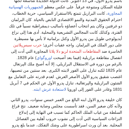
باسم پدرو الأول، في 13 أكتوبر. كانت الدولة الجديدة شاسعة لكنها
قليلة السكان ومتنوعة عرقياً. على عكس معظم
الجمهوريات الهسپانية
المجاورة
، كانت البرازيل تتمتع بالااستقرار السياسي، حرية الخطاب،
احترام الحقوق المدنية والنمو الاقتصادي النابض بالحياة. كان البرلمان
ذو غرفتين وكان يتم انتخاب أعضاؤه بأساليب ديمقراطية نسبياً في تلك
الفترة، وكذلك كانت المجالس التشريعية والمحلية. أدى هذا إلى نزاع
أيديولوجي طويل بين پدرو الأول وكتل برلمانية لا بأس بها مسيطرة
على دور الملك في البرلمان. واجه عقبات أخرى؛
حرب سيس‌پلاتين
الخاسرة ضد
المقاطعات المتحدة لريو دلا پلاتا
المجاورة التي أدت إلى
انفصال مقاطعة برازيلية (فيما بعد أصبحت
اوروگواي
) عام 1828.
بالرغم من دوره في الاستقلال البرازيلي، إلا أنه أصبح ملك الپرتغال
عام 1825 لكنه تنازل على الفور لابنته الكبرى. بعد سنتين من تنصيبها،
اغتصب شقيق پدرو الأول الأصغر العرش. لعدم قدرته على التعامل مع
الشئون البرازيلية والپرتغالية، تنازل پدرو الأول عن الحكم في 7 أبريل
1831 وغادر على الفور إلى اوروپا
لاستعادة عرش ابنته
.
كان خليفة پدرو الاول ابنه البالغ من العمر خمس سنوات، پدرو الثاني.
ولأنه كان صغير السن، فقد تأسست مجلس وصاية ضعيف. نتج فراغ
السلطة من غياب الملك الحاكم كما تسبب في النهاية إلى إندلاع
النزاعات السياسية التي أدت إلى نشوب حروب أهلية بين الفصائل
المحلية. بعد أن ورث امبراطورية على وشك التفكك، عندما بلغ پدرو