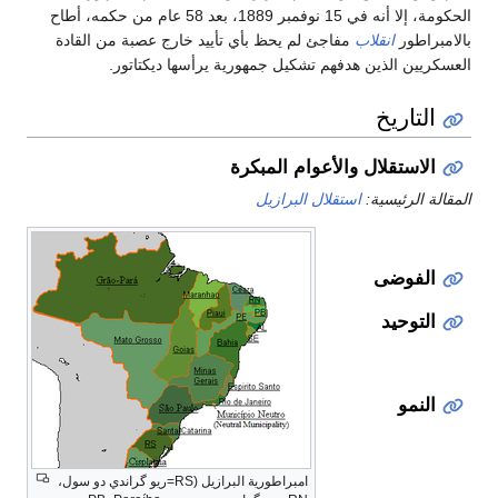
الحكومة، إلا أنه في 15 نوفمبر 1889، بعد 58 عام من حكمه، أطاح
بالامبراطور
انقلاب
مفاجئ لم يحظ بأي تأييد خارج عصبة من القادة
العسكريين الذين هدفهم تشكيل جمهورية يرأسها ديكتاتور.
التاريخ
الاستقلال والأعوام المبكرة
المقالة الرئيسية:
استقلال البرازيل
الفوضى
التوحيد
النمو
امبراطورية البرازيل (RS=ريو گراندي دو سول،