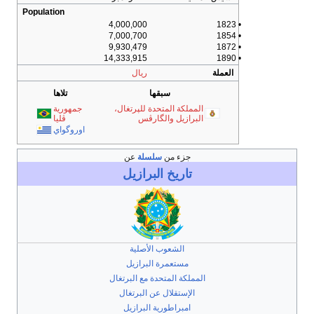
Population
4,000,000
• 1823
7,000,700
• 1854
9,930,479
• 1872
14,333,915
• 1890
العملة
ريال
سبقها
تلاها
المملكة المتحدة للپرتغال،
جمهورية
البرازيل والگارڤس
ڤليا
اوروگواي
جزء من
سلسلة
عن
تاريخ
البرازيل
الشعوب الأصلية
مستعمرة البرازيل
المملكة المتحدة مع البرتغال
الإستقلال عن البرتغال
امبراطورية البرازيل