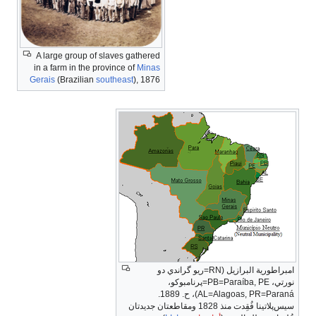
A large group of slaves gathered
in a farm in the province of
Minas
Gerais
(Brazilian
southeast
), 1876
امبراطورية البرازيل (RN=ريو گراندي دو
نورتي، PB=Paraíba, PE=پرنامبوكو،
AL=Alagoas, PR=Paraná)، ح. 1889.
سيس‌پلاتينا فُقِدت منذ 1828 ومقاطعتان جديدتان