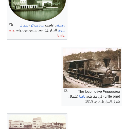
رصيفه
، عاصمة
پرنامبوكو
(
شمال
شرق
البرازيل)، بعد سنتين من نهاية
ثورة
پراييرا
The locomotive
Pequenina
(Little one) في مقاطعة
باهيا
(شمال
شرق البرازيل)، ح. 1859