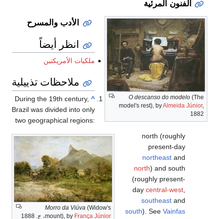
الفنون المرئية
الأدب والمسرح
انظر أيضاً
ملكيات الأمريكتين
ملاحظات تذييلية
O descanso do modelo
(The
During the 19th century,
^
model's rest), by
Almeida Júnior
,
Brazil was divided into only
1882
two geographical regions:
north (roughly
present-day
northeast
and
north
) and south
(roughly present-
day
central-west
,
southeast
and
Morro da Viúva
(Widow's
south
). See
Vainfas
França Júnior
mount), by
، ح. 1888