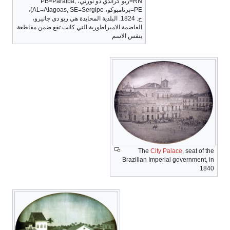
RN=ريو گراندي دو نورتي، PB=Paraíba,
PE=پرنامبوكو، AL=Alagoas, SE=Sergipe)،
ح. 1824. البلدية المحايدة هي ريو دي جانيرو،
العاصمة الامبراطورية التي كانت تقع ضمن مقاطعة
بنفس الاسم
The
City Palace
, seat of the
Brazilian Imperial government, in
1840