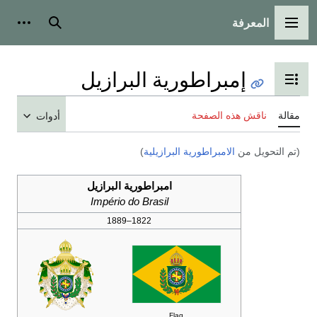
المعرفة
القائمة الرئيسية
بحث
أدوات
إمبراطورية البرازيل
تبديل عرض جدول المحتويات
مقالة
ناقش هذه الصفحة
أدوات
(تم التحويل من
الامبراطورية البرازيلية
)
امبراطورية البرازيل
Império do Brasil
1822–1889
Flag