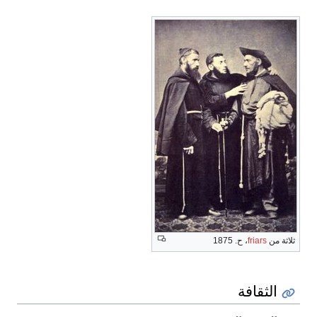
ثلاثة من
friars
، ح. 1875
الثقافة