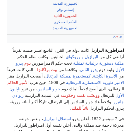
الجمهورية القديمة
إستادو نوڤو
الجمهورية الثانية
الحكم العسكري
الجمهورية الجديدة
v
t
e
امبراطورية البرازيل
كانت دولة في القرن التاسع عشر ضمت تقريباً
أراضي كل من
البرازيل
واوروگواي
الحاليتين. وكانت نظام الحكم
ملكية دستورية
برلمانية
تمثيلية
تحت حكم الامبراطورين
دوم
پدرو
الأول
وابنه دوم
پدرو الثاني
، وكلاهما من
بيت براگانزا
—التي كانت فرعاً
من
الأسرة الكاپتية
.
كمستعمرة
لمملكة البرتغال
، أصبحت البرازيل مقر
الامبراطورية الاستعمارية البرتغالية
في 1808، حين هرب
الأمير الحاكم
البرتغالي، الذي أصبح لاحقاً الملك دوم
جواو السادس
، من غزو
ناپليون
الأول
للبرتغال
وونصّب نفسه وحكومته
في المدينة البرازيلية
ريو دي
جانيرو
. ولاحقاً عاد جواو السادس إلى البرتغال، تاركاً أكبر أبنائه ووريثه،
پدرو، ليحكم البرازيل
نائباً للملك
.
في 7 سبتمبر 1822، أعلن پدرو
استقلال البرازيل
، وبعض خوضه
معركة ناجمة ضد مملكة والده، أعلن نفسه أول امبراطور للبرازيل