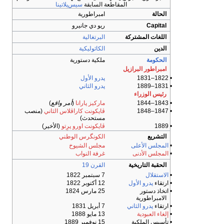
المقاطعة السابقة
سيس‌پلاتينا
الحالة
امبراطورية
Capital
ريو دي جانيرو
اللغات المشتركة
البرتغالية
الدين
الكاثوليكية
الحكومة
ملكية دستورية
امبراطور البرازيل
• 1822–1831
پدرو الأول
• 1831–1889
پدرو الثاني
رئيس الوزراء
• 1843–1844
ماركيز پارانا
(
أمر واقع
)
• 1847–1848
ڤايكونت كاراڤلاس الثاني
(منصب
مستحدث)
• 1889
ڤايكونت اورو پرِتو
(الأخير)
التشريع
الكونگرس الوطني
•
المجلس الأعلى
مجلس الشيوخ
•
المجلس الأدنى
غرفة النواب
الحقبة التاريخية
القرن 19
•
الاستقلال
7 سبتمبر 1822
• ارتقاء
پدرو الأول
12 أكتوبر 1822
• اتخاذ دستور
25 مارس 1824
الامبراطورية
• ارتقاء
پدرو الثاني
7 أبريل 1831
•
إلغاء العبودية
13 مايو 1888
• تأسيس الملكية
15 نوفمبر 1889