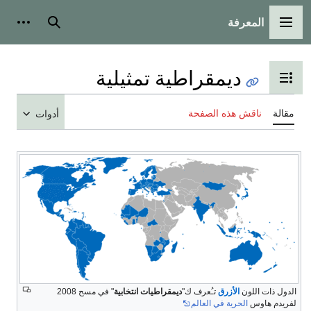
المعرفة
القائمة الرئيسية
بحث
أدوات
ديمقراطية تمثيلية
تبديل عرض جدول المحتويات
مقالة
ناقش هذه الصفحة
أدوات
الدول ذات اللون
الأزرق
تـُعرف ك"
ديمقراطيات انتخابية
" في مسح 2008
لفريدم هاوس
الحرية في العالم