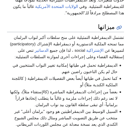
للديمقراطية التمثيلية. وفي
الولايات المتحدة الأمريكية
غالباً ما يكون
هذا المصطلح مرادفاً للـ"الجمهورية".
ميزاتها
تشتمل الديمقراطية التمثيلية على منح سلطات أكبر لنواب البرلمان
مما تمنحه الملكية الدستورية أو ديمقراطية الإشتراك (participatory)
لتمييزها عن
الإشتراكية
social ، لذا فإن جميع
الدساتير
تنص على
إستقلالية القضاء وعلى إجراءات أخرى لموازنة السلطات التمثيلية:
الديمقراطية تحمل في طياتها إمكانية تغيير النواب المنتخبين في
حال لم يكن الناخبون راضين عنهم.
كما تحمل في طياتها أيضاً بعض التفصيلات الديمقراطية ( كاللجنة
الملكية الكندية مثلاً) أو
بعضاً من إجراءات الديمقراطية المباشرة (كالإستفتاء مثلاً)، ولكنها
لا تعد رغم ذلك إجراءات ملزمة و غالباً ما يتطلب إتخاذها قراراً
برلمانياً- أي تبقى سلطة القانون بيد نواب البرلمان.
السبيل الوسيط بين الديمقراطيتين هو وجود "برلمان أعلى" غير
منتخب عن طريق التصويت المباشر ومثال ذلك مجلس الشيوخ
الكندي الذي يعد نسخة معدلة عن مجلس اللوردات البريطاني.