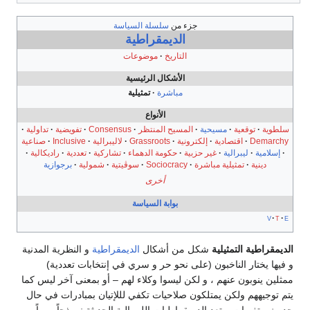
جزء من
سلسلة السياسة
الديمقراطية
التاريخ
موضوعات
الأشكال الرئيسية
مباشرة
تمثيلية
الأنواع
سلطوية
توقعية
مسيحية
المسيح المنتظر
Consensus
تفويضية
تداولية
Demarchy
اقتصادية
إلكترونية
Grassroots
لاليبرالية
Inclusive
صناعية
إسلامية
ليبرالية
غير حزبية
حكومة الدهماء
تشاركية
تعددية
راديكالية
دينية
تمثيلية مباشرة
Sociocracy
سوڤيتية
شمولية
برجوازية
أخرى
بوابة السياسة
v
t
e
الديمقراطية التمثيلية
شكل من أشكال
الديمقراطية
و النظرية المدنية
و فيها يختار الناخبون (على نحو حر و سري في إنتخابات تعددية)
ممثلين ينوبون عنهم ، و لكن ليسوا وكلاء لهم – أو بمعنى آخر ليس كما
يتم توجيههم ولكن يمتلكون صلاحيات تكفي لللإتيان بمبادرات في حال
حدوث متغيرات. وتعد الديمقراطيات الليبرالية الحديثة نموذجاً مهماً