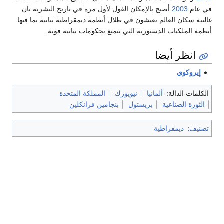
في عام
2003
أصبح بالإمكان القول لأول مرة في تاريخ البشرية بان
غالبية سكان العالم يعيشون في ظلال أنظمة ديمقراطية نيابية بما فيها
أنظمة الملكيات الدستورية التي تتمتع بحكومات نيابية قوية.
انظر أيضا
إيروكوي
الكلمات الدالة:
ألمانيا
نيويورك
المملكة المتحدة
الثورة الصناعية
بريستول
بنجامين فرانكلين
تصنيف
:
ديمقراطية