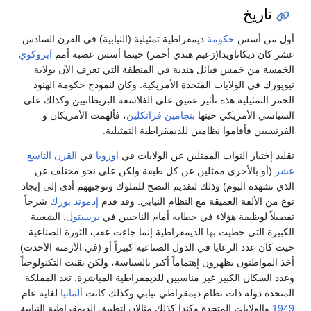
تاريخ
أول من أسس
حكومة
ديمقراطية تمثيلية (النيابية) في القرن السادس
عشر كان ديكاناويدا(زعيم هندي أحمر) حينما أسس عصبة أمم
آيروكوي
الخمسة من خمس قبائل هندية في المنطقة التي تعرف الآن بولاية
نيويورك في الولايات المتحدة الأمريكية. وكان لنموذج حكومة الهنود
الحمر التمثيلية هذه تأثير عميق على الفلاسفة البريطانيين وكذلك على
السياسي الأمريكي حينها
بنجامين فرانكلين
، فألهمت الأمريكان و
الفرنسيين فأقاموا نظامين للديمقراطية التمثيلية.
تقليد إختيار النواب الممثلين عن الولايات في
اوروبا
في
القرن التاسع
عشر
(أو بالأحرى ممثلين عن كل طبقة ولكن على نحو مختلف عن
الذي نشهده اليوم) وذلك لتقديم النصح للملوك وتوجيههم أدى إلى إيجاد
نوع من الألفة العميقة مع النظام النيابي. وقد قدم
إدموند بورك
شرحاً
تفصيلاً لوظيفة هؤلاء في خطابه أمام الناخبين في
بريستول
. الشعبية
الكبيرة التي حظيت بها الديمقراطية إنما جاءت عقب الثورة الصناعية
حيث كان عدد الرعايا في الدول الصناعية كبيراً أو (في الأزمنة الأحدث)
أخذ المواطنون يظهرون إهتماماً أكبر بالسياسة، ولكن بقيت التكنولوجياً
وعدد السكان الكبير غير مناسبين للديمقراطية المباشرة. تعد المملكة
المتحدة دولة ذات نظام ديمقراطي نيابي وكذلك كانت
ألمانيا
لغاية عام
1949
والولايات المتحدة وكندا كذلك مثالان لتطبيق الديمقراطية النيابية.