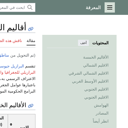
المعرفة
القائمة الرئيسية
أقاليم ال
مقالة
ناقش هذه ال
المحتويات
أخف
(تم التحويل من
مناطق 
الأقاليم الخمسة
الاقليم الشمالي
تنقسم
البرازيل
جيوسيا
البرازيلي للجغرافيا وا
الاقليم الشمالي الشرقي
الاعتراف الرسمي به، إل
الاقليم الأوسط الغربي
باعتبارها عوامل الجغرا
الاقليم الجنوبي
البرامج الحكومية الم
الاقليم الجنوبي
الأقاليم ال
الهوامش
المصادر
ال
انظر أيضاً
(ت
الاسم