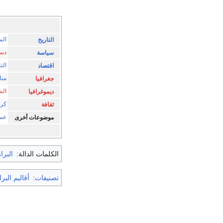
الس
التاريخ
دست
سياسة
الت
اقتصاد
من
جغرافيا
ال
ديموغرافيا
كرن
ثقافة
عس
موضوعات أخرى
الكلمات الدالة:
البرا
تصنيفات
:
أقاليم البر