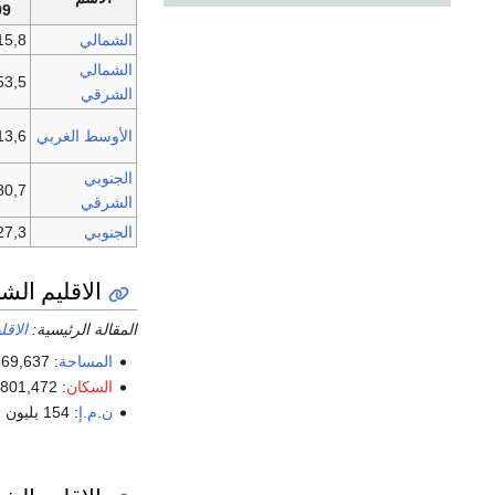
9)
الشمالي
15,8 مليو
الشمالي
53,5 مليو
الشرقي
الأوسط الغربي
13,6 مليو
الجنوبي
80,7 مليو
الشرقي
الجنوبي
27,3 مليو
الاقليم الش
المقالة الرئيسية:
الاقل
المساحة
: 3,869,637.,9 كم² (45.27%)
السكان
: 15,801,472 (3.31 شخص/كم²; 6.2%; 2009)
ن.م.إ
: 154 بليون
ر