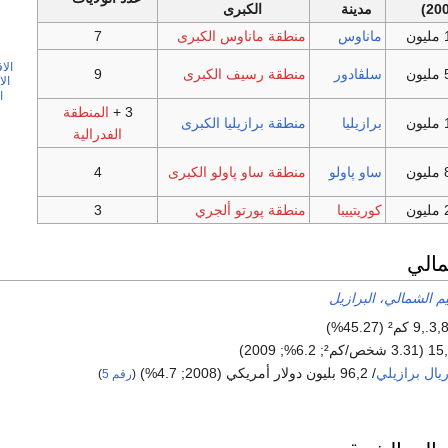
200
مدينة
الكبرى
ن
ماناوس
منطقة ماناوس الكبرى
7
الا
ن
سلڤادور
منطقة رسيف الكبرى
9
ال
ا
3 +
المنطقة
ن
برازيليا
منطقة برازيليا الكبرى
الفدرالية
ن
ساو پاولو
منطقة ساو پاولو الكبرى
4
ن
كوريتييبا
منطقة پورتو ألجري
3
مالي
يم الشمالي، البرازيل
يال برازيلي
/ 96,2 بليون دولار أمريكي (2008; 4.7%)
(
رقم 5
)