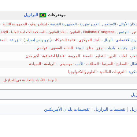
موضوعات
البرازيل
كان الأوائل
·
الاستعمار
·
الإمبراطورية
·
الجمهورية القديمة
·
إستادو نوڤو
·
الجمهورية الثانية
·
ور
·
الرئيس
·
National Congress
·
القانون
·
انفاذ القانون
·
المحكمة الاتحادية العليا
·
الإنتخ
اريخ الاقتصادي
·
الريال
·
البنك المركزي
·
قائمة الشركات
(
پتروبراس
إمبراير
)
·
الزراعة
·
الصن
اطق
·
ولايات
·
بلديات
·
جزر
·
مناخ
·
البيئة
·
النقاط القصوى
·
عواصم
شعب
·
لغات
·
الدين
·
التعليم
·
الصحة
·
الجريمة
·
قضايا اجتماعية
·
أكبر مدن
ڤال
·
المطبخ
·
السينما
·
العطلات
·
الأدب
·
موسيقى
·
الرياضة
·
السياحة
كرية
·
الترتيبات العالمية
·
العلوم والتكنولوجيا
البوابة
·
الأحداث الجارية في البرازيل
زيل
ازيل
تقسيمات البرازيل
تقسيمات بلدان الأمريكتين