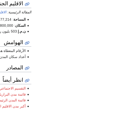
الاقليم الج
المقالة الرئيسية:
الاقل
المساحة
: 577,214 كم² (6.75%)
السكان
: 25,800,000 (43,46 شخص/كم², 12.5%)
ن.م.إ
:503 بليون ريال برازيلي/ 313,8 بليون دولار أمريكي(2008; ~15%)
الهوامش
الأرقام المعطاة هي
أعداد سكان المدن 
المصادر
انظر أيضاً
التقسيم الاجتماعي
قائمة مدن البرازي
قائمة المدن الرئي
أكبر مدن الاقليم 