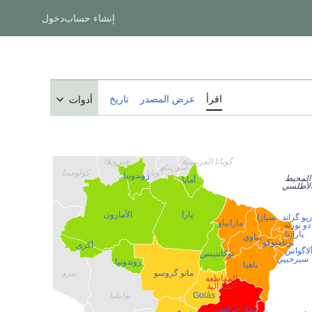
إنشاء حساب
دخول
اقرأ
عرض المصدر
تاريخ
أدوات
گويانا الفرنسية
ڤنزويلاا
سورينام
گويانا
كولومبيا
روندونيا
المحيط
أماپا
لأطلسي
پارا
الأمازون
ريو گراند
سيارا
مارانياو
دو نورته
پارايبا
پياوي
پرنامبوكو
أكري
لاگواس
توكانتينس
سيرجيپي
روندونيا
باهيا
ماتو گروسو
پيرو
المقاطعة
الفدرالية
Goiás
بوليڤيا
ميناز جرايس