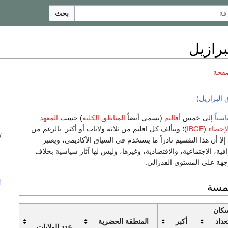
بحث
برازيل
صفحة
البرازيل
)
سياً
إلى خمس
أقاليم
(تسمى أيضاً
المناطق الكلية
) حسب
المعهد
لإحصاء
(
IBGE
)؛ ويتألف كل اقليم من ثلاثة ولايات أو أكثر. بالرغم من
ا
ا أن هذا التقسيم نادراً ما يستخدم في السياق الأكاديمي، ويعتبر
فية، الاجتماعية، والاقتصادية، وغيرها، وليس لها آثار سياسية بخلاف
وجهة على المستوى الفدرالي.
خمسة
أ
سكان
عداد
أكبر
المنطقة الحضرية
عدد الولايات