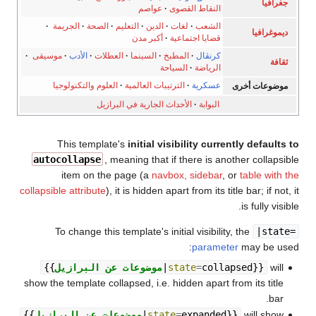
جغرافيا
النقاط القصوى
·
عواصم
الشعب
·
لغات
·
الدين
·
التعليم
·
الصحة
·
الجريمة
·
ديموغرافيا
قضايا اجتماعية
·
أكبر مدن
كرنڤال
·
المطبخ
·
السينما
·
العطلات
·
الأدب
·
موسيقى
·
ثقافة
الرياضة
·
السياحة
عسكرية
·
الترتيبات العالمية
·
العلوم والتكنولوجيا
موضوعات أخرى
البوابة
·
الأحداث الجارية في البرازيل
This template's
initial visibility currently defaults to
autocollapse
, meaning that if there is another collapsible
item on the page (a
navbox, sidebar
, or
table with the
collapsible attribute
), it is hidden apart from its title bar; if not, it
is fully visible.
To change this template's initial visibility, the
|state=
parameter
may be used:
will
}}
collapsed
=
state
|
موضوعات عن البرازيل
{{
show the template collapsed, i.e. hidden apart from its title
bar.
will show
}}
expanded
=
state
|
موضوعات عن البرازيل
{{