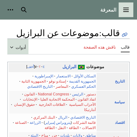
المعرفة
القائمة الرئيسية
بحث
أدوات
قالب
:
موضوعات عن البرازيل
قالب
ناقش هذه الصفحة
أدوات
موضوعات
البرازيل
e
t
v
أخف
السكان الأوائل
·
الاستعمار
·
الإمبراطورية
·
التاريخ
الجمهورية القديمة
·
إستادو نوڤو
·
الجمهورية الثانية
·
الحكم العسكري
·
المعاصر
·
التاريخ الاقتصادي
دستور
·
الرئيس
·
National Congress
·
القانون
·
انفاذ القانون
·
المحكمة الاتحادية العليا
·
الإنتخابات
·
سياسة
الأحزاب السياسية
·
العلاقات الخارجية
·
حقوق الإنسان
·
أنتارتيكا
التاريخ الاقتصادي
·
الريال
·
البنك المركزي
·
اقتصاد
قائمة الشركات
(
پتروبراس
إمبراير
)
·
الزراعة
·
الصناعة
·
الاتصالات
·
الطاقة
·
النقل
·
الطاقة
مناطق
·
ولايات
·
بلديات
·
جزر
·
مناخ
·
البيئة
·