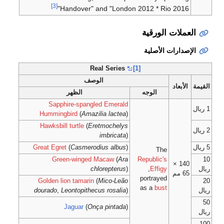
[3]
Handover" and 
Real 
الوصف
الظهر
Sapphire-spangled E
Hummingbird
(
Amazilia 
Hawksbill turtle
(
Eretmo
imb
Great Egret
(
Casmerodius
Green-winged Mac
chlore
Golden lion tamarin
(
Mic
dourado
,
Leontopithecus r
Jaguar
(
Onça p