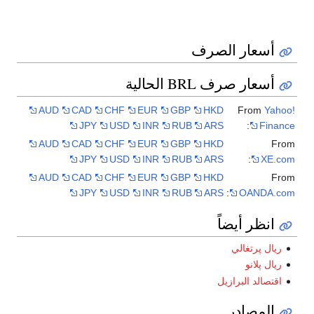
AUD
CAD
CHF
EU
JPY
USD
IN
AUD
CAD
CHF
EU
JPY
USD
IN
AUD
CAD
CHF
EU
JPY
USD
IN