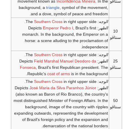
movement known as
Inc
background, a
triangle
,
and a dove, symb
Southern Cross
Emperor P
monarch. In the back
horse: a scene alludi
Southern Cross
Field Marshal
M
Fonseca
, Brazil's firs
Republic's
coat of 
Southern Cross
José Maria da Sil
(also known as Baron of R
most distinguished Minister 
background, image of
expanding outwards, repre
of Brazil's foreign po
demarcation