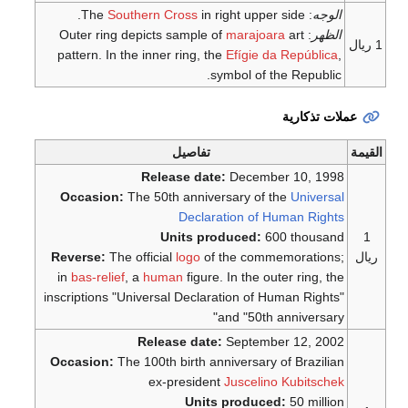
Southern Cross
pattern. In the inner ring
اصيل
Release 
Occasion:
The 50th ann
Dec
Units
Reverse:
The official
log
in
bas-relief
, a
human
fig
inscriptions "Universal De
Release d
Occasion:
The 100th birt
ex-presi
Un