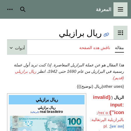
بحث
أدوات شخصية
ي
أدوات
عاصرة. إذا كنت تريد أول عملة
ريال برازيلي
ريال برازيلي
ريال برازيلي
real brasileiro
(
البرتغالية
)