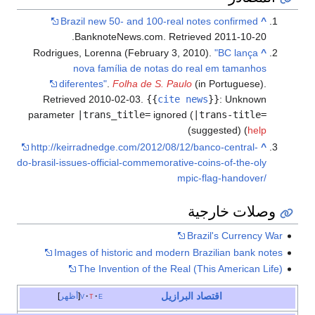
Brazil new 50- and 1
BanknoteNews.com
Rodrigues, Lorenna (Febru
nova família de n
diferentes"
.
Folha de
Retrieved
2010-02-03
.
{
parameter
|trans_title=
http://keirradnedge.com/20
do-brasil-issues-official-comm
Images of historic an
The Invention of 
e
t
v
أظهر