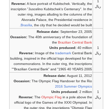
Reverse:
A face portrait of
inscription "Juscelino Kubit
outer ring, images allu
Alvorada Palace, the
Brasília
, the city tha
Release d
Occasion:
The 40th anniver
Un
Reverse:
Image of t
building, inspired in the off
commemorations. In the ou
"Brazilian Central Bank"
Relea
Occasion:
The Olympic F
U
Reverse:
The
Olympic
official logo of the Game
the outer ring, the