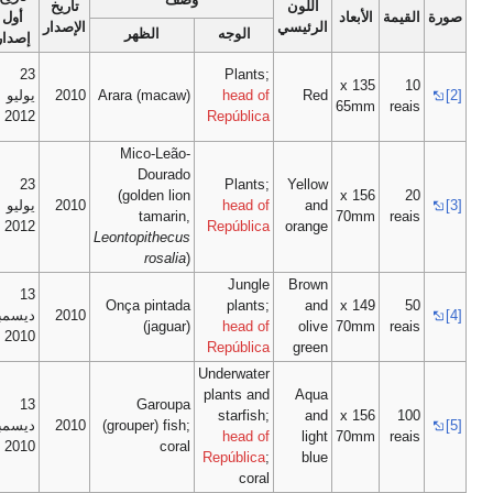
تاريخ
العلامة
أول
الإصدار
المائية
وجه
الظهر
إصدار
Macaw
23
Pl
and
he
Arara (macaw)
2010
يوليو
electrotype
2012
Repú
10
Golden
Mico-Leão-
lion
Dourado
23
Pl
tamarin
(golden lion
he
2010
يوليو
and
tamarin,
2012
Repú
electrotype
Leontopithecus
20
rosalia
)
J
Jaguar and
13
Onça pintada
pl
2010
ديسمبر
electrotype
(jaguar)
he
50
2010
Repú
Under
Grouper
plant
13
Garoupa
and
sta
(grouper) fish;
2010
ديسمبر
electrotype
he
2010
coral
100
Repúb