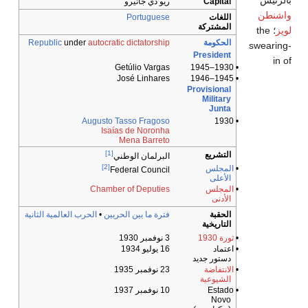
بالرئيس
Capital
ريو دي جانيرو
واشنطن
اللغات
Portuguese
المشتركة
لويز
؛ the
الحكومة
dictatorship
autocratic
under
Republic
swearing-
President
in of
Getúlio Vargas
• 1930–1945
José Linhares
• 1945–1946
Provisional
Military
Junta
Augusto Tasso Fragoso
• 1930
Isaías de Noronha
Mena Barreto
[1]
التشريع
البرلمان الوطني
[2]
•
المجلس
Federal Council
الأعلى
•
المجلس
Chamber of Deputies
الأدنى
الحقبة
فترة ما بين الحربين
•
الحرب العالمية الثانية
التاريخية
•
ثورة 1930
3 نوفمبر 1930
• اعتماد
16 يوليو 1934
دستور جديد
•
الانتفاضة
23 نوفمبر 1935
الشيوعية
• Estado
10 نوفمبر 1937
Novo