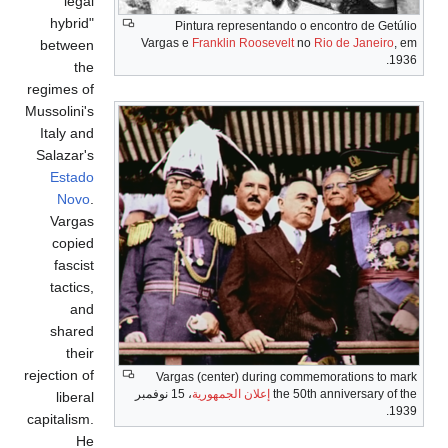
legal
hybrid"
Pintura representando o encontro de Getúlio
Vargas e
Franklin Roosevelt
no
Rio de Janeiro
, em
between
1936.
the
regimes of
Mussolini's
Italy and
Salazar's
Estado
Novo
.
Vargas
copied
fascist
tactics,
and
shared
their
rejection of
Vargas (center) during commemorations to mark
the 50th anniversary of the
إعلان الجمهورية
، 15 نوفمبر
liberal
1939.
capitalism.
He