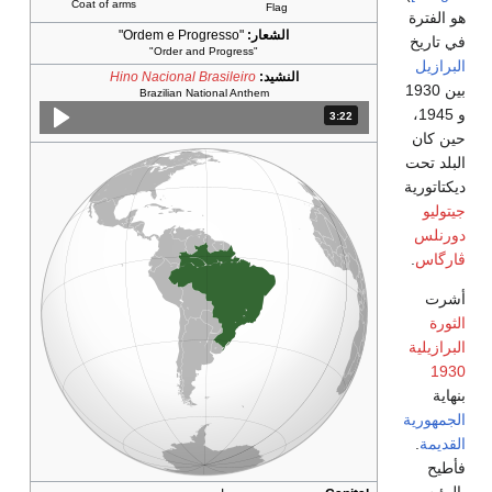
Coat of arms
Flag
هو الفترة
الشعار:
"Ordem e Progresso"
في تاريخ
"Order and Progress"
البرازيل
النشيد:
Hino Nacional Brasileiro
بين 1930
Brazilian National Anthem
و 1945،
3:22
المدة: دقائق و 22 ثواني.
حين كان
البلد تحت
ديكتاتورية
جيتوليو
دورنلس
ڤارگاس
.
أشرت
الثورة
البرازيلية
1930
بنهاية
الجمهورية
القديمة
.
فأطيح