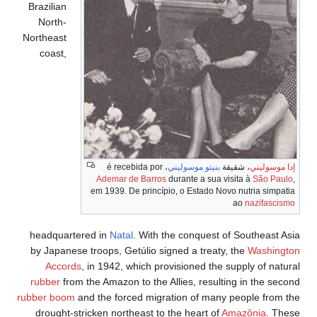
Brazilian
North-
Northeast
coast,
إدا موسوليني
، شقيقة
بنيتو موسوليني
، é recebida por
Ademar de Barros
durante a sua visita à
São Paulo
,
em 1939. De princípio, o Estado Novo nutria simpatia
ao
nazifascismo
headquartered in
Natal
. With the conquest of Southeast Asia
by Japanese troops, Getúlio signed a treaty, the
Washington
Accords
, in 1942, which provisioned the supply of natural
rubber
from the Amazon to the Allies, resulting in the second
rubber boom
and the forced migration of many people from the
drought-stricken northeast to the heart of
Amazônia
. These