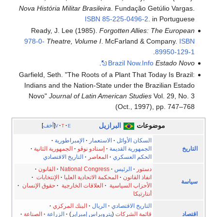
Nova História Militar Brasileira
. Fundação Getúlio Vargas.
ISBN
85-225-0496-2
.
in Portuguese
Ready, J. Lee (1985).
Forgotten Allies: The European
978-0-
Theatre, Volume I
. McFarland & Company.
ISBN
.
89950-129-1
.
Brazil Now.Info
Estado Novo
Garfield, Seth. "The Roots of a Plant That Today Is Brazil:
Indians and the Nation-State under the Brazilian Estado
Novo"
Journal of Latin American Studies
Vol. 29, No. 3
(Oct., 1997), pp. 747–768
موضوعات
البرازيل
e
t
v
أخف
السكان الأوائل
·
الاستعمار
·
الإمبراطورية
·
التاريخ
الجمهورية القديمة
·
إستادو نوڤو
·
الجمهورية الثانية
·
الحكم العسكري
·
المعاصر
·
التاريخ الاقتصادي
دستور
·
الرئيس
·
National Congress
·
القانون
·
انفاذ القانون
·
المحكمة الاتحادية العليا
·
الإنتخابات
·
سياسة
الأحزاب السياسية
·
العلاقات الخارجية
·
حقوق الإنسان
·
أنتارتيكا
التاريخ الاقتصادي
·
الريال
·
البنك المركزي
·
اقتصاد
قائمة الشركات
(
پتروبراس
إمبراير
)
·
الزراعة
·
الصناعة
·