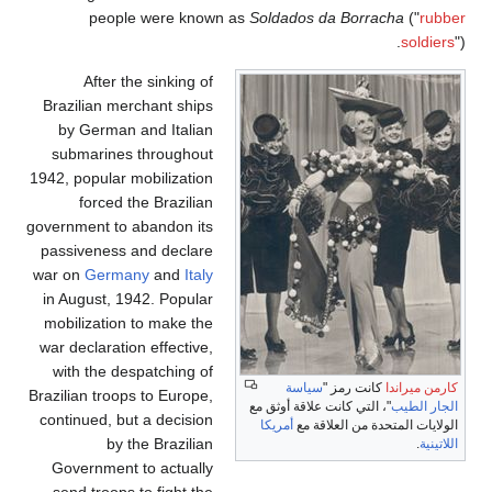
people were known as
Soldados da Borracha
("
rubber
soldiers
").
After the sinking of
Brazilian merchant ships
by German and Italian
submarines throughout
1942, popular mobilization
forced the Brazilian
government to abandon its
passiveness and declare
war on
Germany
and
Italy
in August, 1942. Popular
mobilization to make the
war declaration effective,
with the despatching of
كارمن ميراندا
كانت رمز "
سياسة
Brazilian troops to Europe,
الجار الطيب
"، التي كانت علاقة أوثق مع
continued, but a decision
الولايات المتحدة من العلاقة مع
أمريكا
by the Brazilian
اللاتينية
.
Government to actually