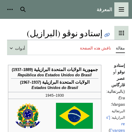
المعرفة
القائمة الرئيسية
بحث
أدوات
إستادو نوڤو (البرازيل)
تبديل عرض جدول المحتويات
مقالة
ناقش هذه الصفحة
أدوات
إستادو
جمهورية الولايات المتحدة البرازيلية
(1889–1937)
نوڤو
أو
República dos Estados Unidos do Brasil
عصر
الولايات المتحدة البرازيلية
(1937–1967)
ڤارگاس
Estados Unidos do Brasil
(بالبرتغالية:
1930–1945
Era
Vargas
؛
البرتغالية
['ɛ
البرازيلية:
ɾɐ
)
'vaɾgɐs]