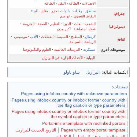
الاتصالات
·
الطاقة
·
النقل
·
الطاقة
مناطق
·
ولايات
·
بلديات
·
جزر
·
مناخ
·
البيئة
·
جغرافيا
النقاط القصوى
·
عواصم
الشعب
·
لغات
·
الدين
·
التعليم
·
الصحة
·
الجريمة
·
ديموغرافيا
قضايا اجتماعية
·
أكبر مدن
كرنڤال
·
المطبخ
·
السينما
·
العطلات
·
الأدب
·
موسيقى
·
ثقافة
الرياضة
·
السياحة
عسكرية
·
الترتيبات العالمية
·
العلوم والتكنولوجيا
موضوعات أخرى
البوابة
·
الأحداث الجارية في البرازيل
الكلمات الدالة:
البرازيل
ساو پاولو
تصنيفات
:
Pages using infobox country with unknown parameters
Pages using infobox country or infobox former country with
the flag caption or type parameters
Pages using infobox country or infobox former country with
the symbol caption or type parameters
Portal-inline template with redlinked portals
Pages with empty portal template
التاريخ الحديث للبرازيل
القرن العشرون في البرازيل
التكاملية