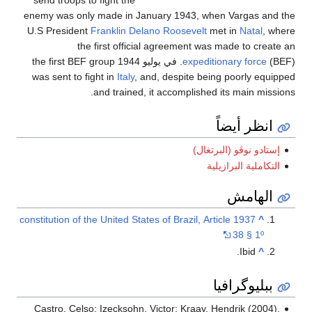
send troops to fight the
enemy was only made in January 1943, when Vargas and the
U.S President
Franklin Delano Roosevelt
met in
Natal
, where
the first official agreement was made to create an
expeditionary force
(BEF). في يوليو 1944 the first BEF group
was sent to fight in
Italy
, and, despite being poorly equipped
and trained, it accomplished its main missions.
انظر أيضاً
إستادو نوڤو (البرتغال)
التكاملية البرازيلية
الهامش
1937 constitution of the United States of Brazil, Article
^
38 § 1º
Ibid.
^
ببليوگرافيا
Castro, Celso; Izecksohn, Victor; Kraay, Hendrik (2004).