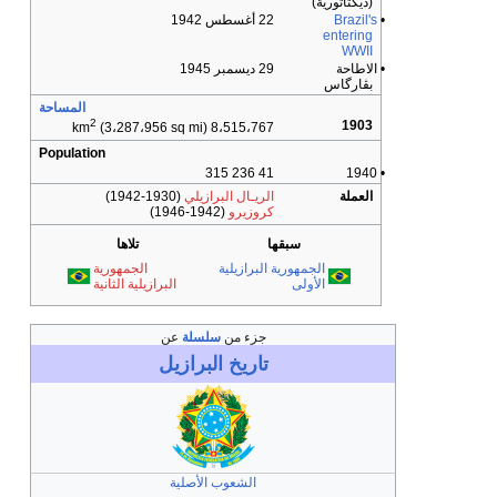
(ديكتاتورية)
•
Brazil's
22 أغسطس 1942
entering
WWII
• الاطاحة
29 ديسمبر 1945
بڤارگاس
المساحة
2
1903
(3،287،956 sq mi)
8،515،767 km
Population
41 236 315
• 1940
العملة
الريـال البرازيلي
(1930-1942)
كروزيرو
(1942-1946)
سبقها
تلاها
الجمهورية البرازيلية
الجمهورية
الأولى
البرازيلية الثانية
جزء من
سلسلة
عن
تاريخ
البرازيل
الشعوب الأصلية