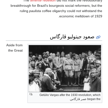
The
tenente
rebellion
did not mark the revolutionary
breakthrough for Brazil's bourgeois social reformers, but the
ruling
paulista
coffee oligarchy could not withstand the
economic meltdown of 1929.
صعود جيتوليو ڤارگاس
Aside from
the Great
Getúlio Vargas after the 1930 revolution, which
began the عصر ڤارگاس.