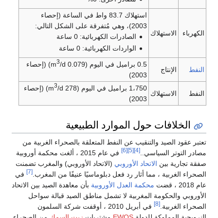
استهلاك 83.7 واط في الساعة (إحصاء
2003)، وهي مُتفرقة على الشكل التالي:
الكهرباء
الاستهلاك
الصادرات الكهربائية: 0 ساعة
الواردات الكهربائية: 0 ساعة
3
0.5 براميل في اليوم (0.079 m
/d) (إحصاء
النفط
الإنتاج
2003)
3
1،750 براميل في اليوم (278 m
/d) (إحصاء
النفط
الاستهلاك
2003)
الخلافات حول الموارد الطبيعية
تعتبر عقود الصيد والتنقيب عن النفط المتعلقة بالصحراء الغربية من
[6]
[5]
[4]
مصادر التوتر السياسي..
في عام 2015 ، ألغت محكمة أوروبية
صفقة تجارية بين
الاتحاد الأوروبي
(الاتحاد الأوروبي) والمغرب تضمنت
[7]
الصحراء الغربية ، مما أثار رد فعل دبلوماسيًا عنيفًا من المغرب.
في
عام 2018 ، قضت
محكمة العدل الأوروبية
بأن معاهدة الصيد بين الاتحاد
الأوروبي والحكومة المغربية لا تشمل مناطق الصيد قبالة سواحل
[8]
الصحراء الغربية.
في أبريل 2010 ، أوقفت شركة السلمون
النرويجية المملوكة للدولة
EWOS
مشتريات
زيت السمك
من الصحراء