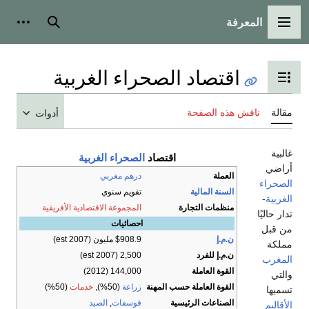
المعرفة
القائمة الرئيسية
بحث
أدوات
اقتصاد الصحراء الغربية
تبديل عرض جدول المحتويات
مقالة
ناقش هذه الصفحة
أدوات
غالبية
اقتصاد
الصحراء الغربية
أراضي
العملة
درهم مغربي
الصحراء
السنة المالية
تقويم سنوي
الغربية
-
منظمات التجارة
المجموعة الاقتصادية الأفريقية
تدار حاليًا
احصائيات
من قبل
ن.م.إ
$908.9 مليون (2007 est)
مملكة
ن.م.إ للفرد
2,500 (2007 est)
المغرب
القوة العاملة
)
144,000 (2012
والتي
القوة العاملة حسب المهنة
زراعة
(50%),
خدمات
(50%)
تسميها
الصناعات الرئيسية
فوسفات
,
الصيد
الأقاليم