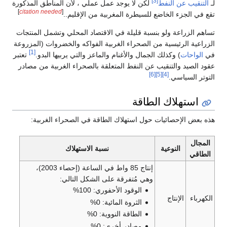
[3]
لـ
التنقيب عن النفط
لكن لا يوجد عمل عملي ، لأن المناطق المذكورة
]
citation needed
[
تقع في الجزء الخاضع للسيطرة المغربية من الإقليم..
تساهم الزراعة ولو بنسبة قليلة في الاقتصاد المحلي وتشمل المنتجات
الزراعية الرئيسية من الصحراء الغربية الفواكه والخضروات (المزروعة
[1]
في
الواحات
) وكذلك الجمال والأغنام والماعز والتي يربيها البدو.
تعتبر
عقود الصيد والتنقيب عن النفط المتعلقة بالصحراء الغربية من مصادر
[6]
[5]
[4]
التوتر السياسي.
استهلاك الطاقة
هذه بعض الإحصائيات حول استهلاك الطاقة في الصحراء الغربية:
المجال
النوعية
نسبة الاستهلاك
الطاقي
إنتاج 85 واط في الساعة (إحصاء 2003)،
وهي مُتفرقة على الشكل التالي:
الوقود الأحفوري: 100%
الكهرباء
الإنتاج
الثروة المائية: 0%
الطاقة النووية: 0%
مصادر أخرى: 0%