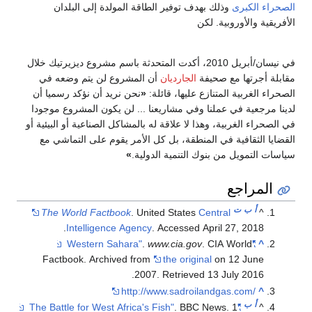
الصحراء الكبرى
وذلك بهدف توفير الطاقة المولدة إلى البلدان
الأفريقية والأوروبية. لكن
في نيسان/أبريل 2010، أكدت المتحدثة باسم مشروع ديزيرتيك خلال
مقابلة أجرتها مع صحيفة
الجارديان
أن المشروع لن يتم وضعه في
الصحراء الغربية المتنازع عليها، قائلة:
«
نحن نريد أن نؤكد رسميا أن
لدينا مرجعية في عملنا وفي مشاريعنا ... لن يكون المشروع موجودا
في الصحراء الغربية، وهذا لا علاقة له بالمشاكل الصناعية أو البيئية أو
القضايا الثقافية في المنطقة، بل كل الأمر يقوم على التماشي مع
سياسات التمويل من بنوك التنمية الدولية.
»
المراجع
أ
ب
ت
The World Factbook
. United States
Central
^
Intelligence Agency
. Accessed April 27, 2018.
.
www.cia.gov
. CIA World
"Western Sahara"
^
Factbook. Archived from
the original
on 12 June
.
2007
. Retrieved
13 July
2016
http://www.sadroilandgas.com/
^
أ
ب
. BBC News. 1
"The Battle for West Africa's Fish"
^