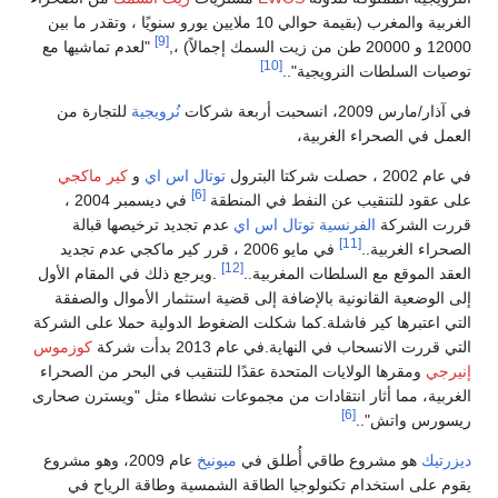
الغربية والمغرب (بقيمة حوالي 10 ملايين يورو سنويًا ، وتقدر ما بين
[9]
12000 و 20000 طن من زيت السمك إجمالاً) ،,
"لعدم تماشيها مع
[10]
توصيات السلطات النرويجية"..
في آذار/مارس 2009، انسحبت أربعة شركات
نُرويجية
للتجارة من
العمل في الصحراء الغربية،
في عام 2002 ، حصلت شركتا البترول
توتال اس اي
و
كير ماكجي
[6]
على عقود للتنقيب عن النفط في المنطقة
في ديسمبر 2004 ،
قررت الشركة
الفرنسية
توتال اس اي
عدم تجديد ترخيصها قبالة
[11]
الصحراء الغربية..
في مايو 2006 ، قرر كير ماكجي عدم تجديد
[12]
العقد الموقع مع السلطات المغربية..
.ويرجع ذلك في المقام الأول
إلى الوضعية القانونية بالإضافة إلى قضية استثمار الأموال والصفقة
التي اعتبرها كير فاشلة.كما شكلت الضغوط الدولية حملا على الشركة
التي قررت الانسحاب في النهاية.في عام 2013 بدأت شركة
كوزموس
إنيرجي
ومقرها الولايات المتحدة عقدًا للتنقيب في البحر من الصحراء
الغربية، مما أثار انتقادات من مجموعات نشطاء مثل "ويسترن صحارى
[6]
ريسورس واتش"..
ديزرتيك
هو مشروع طاقي أُطلق في
ميونيخ
عام 2009، وهو مشروع
يقوم على استخدام تكنولوجيا الطاقة الشمسية وطاقة الرياح في