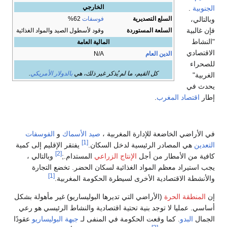
الخارجي
الجنوبية
.
السلع التصديرية
وبالتالي،
فوسفات
62%
فإن غالبية
السلعة المستوردة
وقود لأسطول الصيد والمواد الغذائية
"النشاط
المالية العامة
الاقتصادي
الدين العام
N/A
للصحراء
كل القيم، ما لم يُذكر غير ذلك، هي
بالدولار الأمريكي
.
الغربية"
يحدث في
إطار
اقتصاد المغرب
.
في الأراضي الخاضعة للإدارة المغربية ،
صيد الأسماك
و
الفوسفات
[1]
التعدين
هي المصادر الرئيسية لدخل السكان.
يفتقر الإقليم إلى كمية
[2]
كافية من الأمطار من أجل
الإنتاج الزراعي
المستدام.;
وبالتالي ،
يجب استيراد معظم المواد الغذائية لسكان الحضر. تخضع التجارة
[1]
والأنشطة الاقتصادية الأخرى لسيطرة الحكومة المغربية.
إن
المنطقة الحرة
(الأراضي التي تديرها البوليساريو) غير مأهولة بشكل
أساسي. عمليا لا توجد بنية تحتية اقتصادية والنشاط الرئيسي هو رعي
الجمال
البدو
. كما وقعت الحكومة في المنفى لـ
جبهة البوليساريو
عقودًا