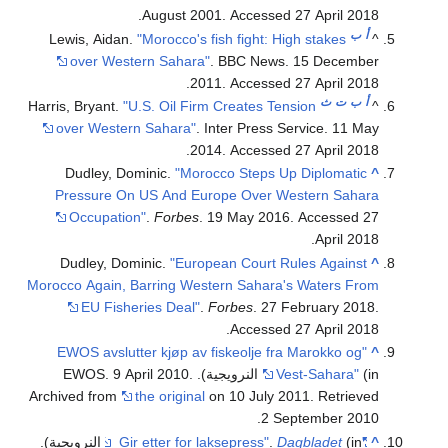
August 2001. Accessed 27 April 2018.
أ
ب
Lewis, Aidan.
"Morocco's fish fight: High stakes
^
over Western Sahara"
. BBC News. 15 December
2011. Accessed 27 April 2018.
أ
ب
ت
ث
Harris, Bryant.
"U.S. Oil Firm Creates Tension
^
over Western Sahara"
. Inter Press Service. 11 May
2014. Accessed 27 April 2018.
Dudley, Dominic.
"Morocco Steps Up Diplomatic
^
Pressure On US And Europe Over Western Sahara
Occupation"
.
Forbes
. 19 May 2016. Accessed 27
April 2018.
Dudley, Dominic.
"European Court Rules Against
^
Morocco Again, Barring Western Sahara's Waters From
EU Fisheries Deal"
.
Forbes
. 27 February 2018.
Accessed 27 April 2018.
"EWOS avslutter kjøp av fiskeolje fra Marokko og
^
Vest-Sahara"
(in النرويجية). EWOS. 9 April 2010.
Archived from
the original
on 10 July 2011
. Retrieved
.
2 September
2010
^
"Gir etter for laksepress"
Dagbladet
.
(in النرويجية).