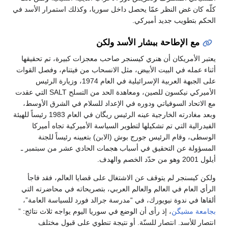
كلّه كان غض النظر عمّا يحصل داخل سوريا، وكذلك استمرار الأسد في
الحكم بتطويب جديد أميركي.
مع الإطاحة ببشار الأسد ولكن
يعتبر الأمريكان أن هنري كيسنجر صاحب معجزات كبيرة، تم تحقيقها
أثناء عمله في البيت الأبيض، مثل الانسحاب من فيتنام، وفصل القوات
على الجبهة العربية الإسرائيلية في العام 1974، وزيارة الرئيس
الأميركي نيكسون للصين، ومعاهدة الحد من التسلح SALT التي عقدت
مع الاتحاد السوفياتي ودوره في الإعداد للسلام في الشرق الأوسط،
وبعد مغادرته الخارجية عينه الرئيس ريگان في العام 1983 رئيساً للهيئة
الفيدرالية التي تم تشكيلها لتطوير السياسة الأميركية تجاه أميركا
الوسطى، وقام الرئيس جورج بوش (الابن) بتعيينه رئيساً للجنة
المسؤولة عن التحقيق في أسباب هجمات الحادي عشر من سبتمبر ـ
أيلول 2001 وهو من حدّد الخصم والهدف.
ولكن كيسنجر لم يتوقف عن الاشتغال على قضايا العالم، فقد فاجأ
الرأي العام في العالم والعالم العربي، بتصريحاته في محاضرته التي
ألقاها في ندوة نيويورك، في “مدرسة جرالد فورد للسياسة العامة”،
بجامعة مشيگن
، إذ رأى أن الوضع في سوريا اليوم يواجه ثلاث نتائج: ”
انتصار للأسد. انتصار للسنّة. أو نتيجة تنطوي على قبول مختلف