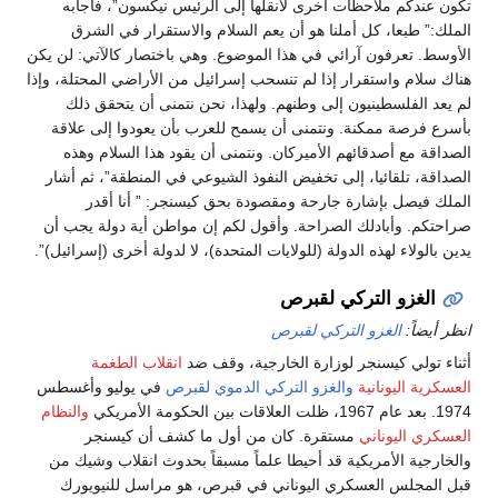
تكون عندكم ملاحظات أخرى لأنقلها إلى الرئيس نيكسون”، فأجابه
الملك:” طبعا، كل أملنا هو أن يعم السلام والاستقرار في الشرق
الأوسط. تعرفون آرائي في هذا الموضوع. وهي باختصار كالآتي: لن يكن
هناك سلام واستقرار إذا لم تنسحب إسرائيل من الأراضي المحتلة، وإذا
لم يعد الفلسطينيون إلى وطنهم. ولهذا، نحن نتمنى أن يتحقق ذلك
بأسرع فرصة ممكنة. ونتمنى أن يسمح للعرب بأن يعودوا إلى علاقة
الصداقة مع أصدقائهم الأميركان. ونتمنى أن يقود هذا السلام وهذه
الصداقة، تلقائيا، إلى تخفيض النفوذ الشيوعي في المنطقة”، ثم أشار
الملك فيصل بإشارة جارحة ومقصودة بحق كيسنجر: ” أنا أقدر
صراحتكم. وأبادلك الصراحة. وأقول لكم إن مواطن أية دولة يجب أن
يدين بالولاء لهذه الدولة (للولايات المتحدة)، لا لدولة أخرى (إسرائيل)”.
الغزو التركي لقبرص
انظر أيضاً:
الغزو التركي لقبرص
أثناء تولي كيسنجر لوزارة الخارجية، وقف ضد
انقلاب الطغمة
العسكرية اليونانية
والغزو التركي الدموي لقبرص
في يوليو وأغسطس
1974. بعد عام 1967، ظلت العلاقات بين الحكومة الأمريكي
والنظام
العسكري اليوناني
مستقرة. كان من أول ما كشف أن كيسنجر
والخارجية الأمريكية قد أحيطا علماً مسبقاً بحدوث انقلاب وشيك من
قبل المجلس العسكري اليوناني في قبرص، هو مراسل للنيويورك