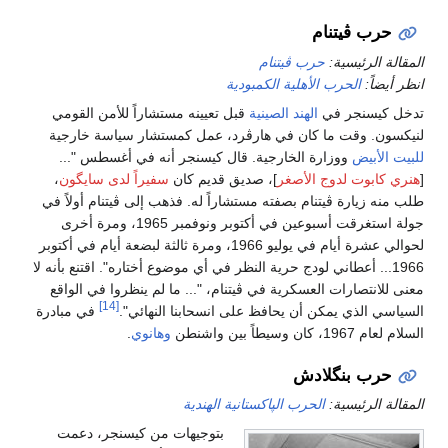
حرب ڤيتنام
المقالة الرئيسية:
حرب ڤيتنام
انظر أيضاً:
الحرب الأهلية الكمبودية
تدخل كيسنجر في
الهند الصينية
قبل تعيينه مستشاراً للأمن القومي
لنيكسون. وقت ما كان في هارڤرد، عمل كمستشار سياسة خارجية
للبيت الأبيض
ووزارة الخارجية. قال كيسنجر أنه في أغسطس "...
[
هنري كابوت لدوج الأصغر
]، صديق قديم كان
سفيراً لدى سايگون
،
طلب منه زيارة ڤيتنام بصفته مستشاراً له. فذهب إلى ڤيتنام أولاً في
جولة استغرقت أسبوعين في أكتوبر ونوفمبر 1965، ومرة أخرى
لحوالي عشرة أيام في يوليو 1966، ومرة ثالثة لبضعة أيام في أكتوبر
1966... أعطاني لودج حرية النظر في أي موضوع أختاره". اقتنع بأنه لا
معنى للانتصارات العسكرية في ڤيتنام، "... ما لم ينظروا في الواقع
[14]
السياسي الذي يمكن أن يحافظ على انسحابنا النهائي".
في مبادرة
السلام لعام 1967، كان وسيطاً بين واشنطن
وهانوي
.
حرب بنگلادش
المقالة الرئيسية:
الحرب الپاكستانية الهندية
بتوجيهات من كيسنجر، دعمت