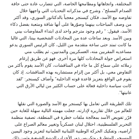
المختلفة، واتجاهاتها ومطامحها الخاصة، التي تتضارب عادة حتى حافة
الصدام المسلح”، وشرح في مذكراته التحديات التي واجهها خلال
تفاوضه مع الأسد، فكان كيسنجر معجباً بالدكتاتور السوري، وقد أكثر
من وصف المباحثات بينهما وصوّرها على أنها شاقة ومتعبة بفضل ذكاء
الأسد، فيقول: ” رغم وجود مترجم واحد لدى ابتداء المفاوضات بيني
وبين الأسد. وبعد ساعات عدة من المحادثات الشخصية بيننا، التي غالبا
ما كانت تمتد حتى ساعة متقدمة من الليل، كان الرئيس السوري يدعو
مساعديه المقربين منه، العسكريين والمدنيين، ثم يطلب مني
استعراض جولة المحادثات كلها مرة أخرى. فهو عن طريق إرغام
زملائه على سماع كل ما جاء في المناقشات، كان الأسد يقوم بأكثر من
التفاوض معي، بل أكثر من إلزام مستشاريه بهذه المناقشات. إذ كان
يقوم في الواقع بتعزيز قاعدة قوته الداخلية” وأضاف كيسنجر: “لقد
كانت سياسة داخلية فعالة على حساب الكثير من ليالي الأرق التي
عانيتها”.
تلك الطريقة التي تعامل بها كيسنجر مع الأسد والصورة التي نقلها
للعالم من خلال تقاريره لإدارته، جعلت مهمته التالية سهلة للغاية حين
قرّر تفويض الأسد بمعالجة ملفات خطرة في المنطقة، تصفية منظمة
التحرير الفلسطينية، احتلال لبنان عسكرياً وتغيير معالم الصراع على
أراضيه، وتفكيك الحركة الوطنية اللبنانية العلمانية لتعزيز وجود اليمين
المسيحي المتطرف وتكريس دور الأحزاب الدينية الشيعية وثمن ذلك