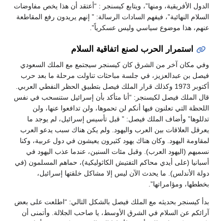
الدول الأفريقية، ومنها”، ويتابع كيسنجر : “أعتقد أن هذا يخص مفاوضات
السلام النهائية”، فيفهم السادات الرسالة: ” إنهم يريدون رفع المقاطعة
عنهم، هذا موضوع سياسي وليس عسكرياً”.
استمرار الحرب لصنع اتفاقية السلام
وفي مكان آخر من الشرق كان كيسنجر سيجتمع مع الملك السعودي
فيصل بن عبدالعزيز، في جلسة مباحثات تناولت مرحلة ما بعد حرب
أكتوبر 1973 وكذلك قرار الملك فيصل بتطبيق الحظر النفطي العربي.
قال الملك فيصل لكيسنجر: “أنا متأكد بأن إسرائيل ستنسحب في نفس
اللحظة التي تعلنون فيها أنكم لن تحموها، ولن تدافعوا عنها، ولن
تدللوها” وأضاف الملك فيصل: ” قبل تأسيس إسرائيل، لم يوجد ما
يعرقل العلاقات بين العرب واليهود. ولم يكن هناك سبب يدعو العرب
لمقاومة اليهود. وكان هناك يهود كثيرون يعيشون في دول عربية، وكنا
نسميهم (اليهود العرب). وقبل مئات السنين، عندما عذب اليهود في
أسبانيا (على أيدي محاكم التفتيش الكاثوليكية)، حماهم المسلمون (في
دولة الأندلس). ما يحدث الآن ليس إلا مشاكل خلقتها إسرائيل،
بخططها، ومؤامراتها”.
بدأ كيسنجر بحديثه مع الملك فيصل بالشكل التالي: “اطلعت على بعض
آرائكم عن السلام في الشرق الأوسط، يا صاحب الجلالة. وأتمنى أن