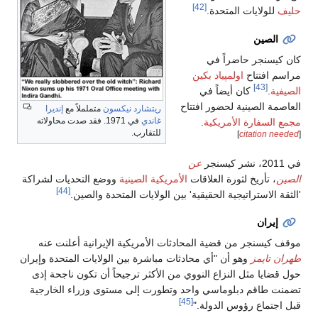
[42]
حليف
للولايات المتحدة.
الصين
كان كيسنجر حاضراً في
مراسم افتتاح
اولمپياد بكين
[43]
الصيفية
.
كان أيضاً في
العاصمة الصينية لحضور افتتاح
ريتشارد نيكسون
متململاً مع
إنديرا
غاندي
في 1971. فقد صدت محاولاته
مجمع السفارة الأمريكية
.
للتقارب.
]
citation needed
[
في 2011، نشر كيسنجر
عن
الصين
، تأريخ لثورة العلاقات
الأمريكية الصينية
ووضع التحديات لشراكة
[44]
'الثقة الاستراتيجية الحقيقية' بين الولايات المتحدة والصين.
إيران
موقف كيسنجر من قضية المحادثات الأمريكية الإيرانية أعلنت عنه
طهران تايمز
وهو أن "أي محادثات مباشرة بين الولايات المتحدة وإيران
حول قضايا مثل النزاع النووي من الأكثر ترجيحاً أن تكون ناجحة إذى
تضمنت طاقم دبلوماسي واحد وتطورت إلى مستوى وزراء الخارجية
[45]
قبل اجتماع رؤوس الدولة."