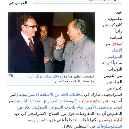
القومي في
عهد
نيكسون،
كان كيسنجر
رائداً
لسياسة
الوفاق
مع
الاتحاد
السوڤيتي
،
ساعياً لتهدئة
التوترات
بين القوتين
كيسنجر، يظهر هنا مع
ژو إنلاي
وماو زدونگ
، أثناء
مفاوضات التقارب مع الصين.
العظمتين.
كجزء من
استراتيجيته، شارك في
محادثات الحد من الأسلحة الاستراتيجية
(التي
أسفرت عن
معاهدة سالت 1
)
ومعاهدة الصواريخ المضادة للبالستية
مع
ليونيد بريجنيڤ
،
الأمين العام
للحزب الشيوعي السوڤيتي
. كان من
المفترض أن تبدأ المفاوضات حول نزع السلاح الاستراتيجي في عهد
ادارة جونسون
لكنها تأجلت احتجاجاً على
غزو حلف وارسو
لتشيكوسلوڤاكيا
في أغسطس 1968.