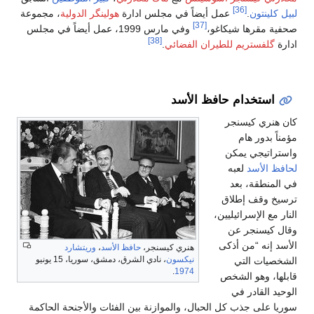
[36]
لبيل كلينتون
.
عمل أيضاً في مجلس ادارة
هولينگر الدولية
، مجموعة
[37]
صحفية مقرها شيكاغو،
وفي مارس 1999، عمل أيضاً في مجلس
[38]
ادارة
گلفستريم للطيران الفضائي
.
استخدام حافظ الأسد
كان هنري كيسنجر
مؤمناً بدور هام
واستراتيجي يمكن
لحافظ الأسد
لعبه
في المنطقة، بعد
ترسيخ وقف إطلاق
النار مع الإسرائيليين،
وقال كيسنجر عن
الأسد إنه “من أذكى
هنري كيسنجر،
حافظ الأسد
،
وريتشارد
نيكسون
، نادي الشرق، دمشق، سوريا، 15 يونيو
الشخصيات التي
.
1974
قابلها، وهو الشخص
الوحيد القادر في
سوريا على جذب كل الحبال، والموازنة بين الفئات والأجنحة الحاكمة