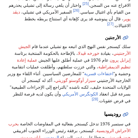
[25]
الافراج عنه من السجن،
واختار أن يلغي رسالة إلى تشيلي يحذرهم
[26]
من القيام بأي اغتيال سياسي.
السفير الأمريكي في تشيلي،
ديڤد
پوپر
، قال أن پينوشيه قد يرى كإهانة أي استنتاج يربطه بخطط
[27]
الاغتيالات.
الأرجنتين
سلك كيسنجر نفس النهج الذي اتبعه مع تشيلي عندما قام
الجيش
الأرجنتيني
، بقيادة
خورخه ڤيدلا
، بالإطاحة بالحكومة المنتخبة برئاسة
إيزابل پرون
عام 1976 في عملية أطلق عليها الجيش
عملية إعادة
تنظيم الديمقراطية
، والتي عززت سلطتهم، وأطلقت عمليات انتقامية
وحشية و"
اختفاءات قسرية
" للمعارضين السياسيين. أثناء اللقاء مع وزير
الخارجية الأرجنتيني
سيزار أوگوستو گوزيتي
، أكد له كيسنجر أن
الولايات المتحدة حليف، لكنه ناشده "بالتراجع إلى الإجراءات الطبيعية"
بسرعة قبل انعقاد
الكونگرس الأمريكي
وأن يكون لديه فرصة للنظر
[28]
في فرض عقوبات.
روديسيا
في سبتمبر 1976 تدخل كيسنجر بفعالية في المفاوضات الخاصة
بحرب
الأحراش الروديسية
. كيسنجر، برفقة رئيس الوزراء الجنوب أفرييقي
جون ڤورستر
، ضغطا على رئيس الوزراء
الروديسي
إيان سميث