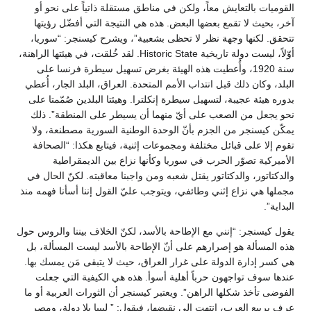
القوميات بالتعايش معاً، ولكن في مناطق مستقلة ذاتياً على نحو أو
آخر، بحيث لا تقمع بعضها البعض. هذه هي النتيجة التي أفضّل رؤيتها
تتحقق. لكنها وجهة نظر لا تحظى بشعبية”، ويشرح كيسنجر: “سوريا،
أوّلاً، ليست دولة تاريخية Historic State. لقد خُلقت، في هيئتها الراهنة،
سنة 1920، وأُعطيت هذه الهيئة بغرض تسهيل سيطرة فرنسا على
البلد، وكان ذلك قبل انتداب الأمم المتحدة. العراق، البلد الجار، أُعطي
بدوره هيئة عجيبة، لتسهيل سيطرة إنكلترا. وهيئتا البلدين صُمّمتا على
نحو يجعل من الصعب على أيّ منهما أن يسيطر على المنطقة”. ذلك
يمكّن كيسنجر من الجزم بأنّ الوحدة الوطنية السورية مصطنعة، ولا
تقوم إلا على قبائل مختلفة ومجموعات إثنية، فيتابع هكذا: “الصحافة
الأميركية تصوّر الحرب في سوريا وكأنها نزاع بين الديمقراطية
والدكتاتور، والدكتاتور يقتل شعبه ومن واجبنا معاقبته. لكنّ الحال في
مجملها هي نزاع إثني وطائفي، ويتوجب عليّ القول إننا أسأنا فهمه منذ
البداية”.
يقول كيسنجر: “إنني مع الإطاحة بالأسد، لكنّ الخلاف بيننا والروس حول
هذه المسألة هو إصرارهم على أنّ الإطاحة بالأسد ليست المسألة، بل
هي كسر إدارة الدولة على غرار العراق، حيث لا يتبقى مَن يمسك بها.
عندها سوف تواجهون حرباً أهلية أسوأ. هذه هي الكيفية التي جعلت
الفوضى تأخذ شكلها الراهن”. ويعتبر كيسنجر أن الثورات العربية أو ما
عرف بربيع العرب، انتهت إلى نقيضها، فيقول: ” ليبيا بلا دولة، ومصر