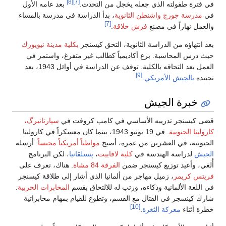
[8]
[7]
في فترة طفولته الذي جعله يخجل من التحدث.
بعد عامه الأول
في
مدرسة جورج واشنطن الثانوية
، بدأ الدراسة في مدرسة بالمساء
[7]
والعمل نهاراً في مصنع
فرش حلاقة
.
بعد انتهاؤه من الدراسة الثانوية، التحق كيسنجر
بكلية مدينة نيويورك
حيث درس المحاسبة. برع أكاديمياً كطالب غير متفرغ، واستمر في
العمل بعد التحاقه بالكلية. توقف عن الدراسة في أوائل 1943، بعد
[9]
تجنيده
بالجيش الأمريكي
.
خبرة الجيش
قضى كيسنجر تدريبه الأساسي في كامپ كروفت في
سپارتانبرگ،
كارولينا الجنوبية
. في 19 يونيو 1943، بينما كان معسكراً في كارولينا
الجنوبية، في العشرين من عمره، أصبح
مواطناً أمريكياً
مجنساً
. أرسله
الجيش
لدراسة الهندسة في
كلية لافاييت
،
پنسلڤانيا
، لكن البرنامج
أُلغي، وأعيد توزيع كيسنجر ضمن
الفرقة 84 مشاة
. هناك، تعرف على
فريتس كريمر
، زميل مهاجر من ألمانيا الذي أشار إلى طلاقة كيسنجر
في اللغة الألمانية وذكاءه، ورتب له للالتحاق بقسم
المخابرات الحربية
.
شارك كينسجر في القتال مع القسم، وتطوع للقيام بمهام مخابراتية
[10]
خطرة أثناء
معركة الثغرة
.