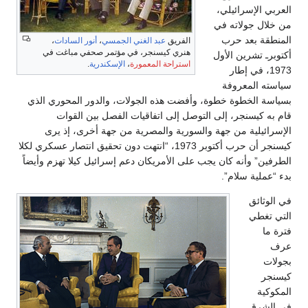
العربي الإسرائيلي،
من خلال جولاته في
المنطقة بعد حرب
الفريق
عبد الغني الجمسي
،
أنور السادات
،
هنري كيسنجر، في مؤتمر صحفي مباغت في
أكتوبرـ تشرين الأول
استراحة المعمورة
،
الإسكندرية
.
1973، في إطار
سياسته المعروفة
بسياسة الخطوة خطوة، وأفضت هذه الجولات، والدور المحوري الذي
قام به كيسنجر، إلى التوصل إلى اتفاقيات الفصل بين القوات
الإسرائيلية من جهة والسورية والمصرية من جهة أخرى، إذ يرى
كيسنجر أن حرب أكتوبر 1973، “انتهت دون تحقيق انتصار عسكري لكلا
الطرفين” وأنه كان يجب على الأمريكان دعم إسرائيل كيلا تهزم وأيضاً
بدء “عملية سلام”.
في الوثائق
التي تغطي
فترة ما
عرف
بجولات
كيسنجر
المكوكية
في الشرق