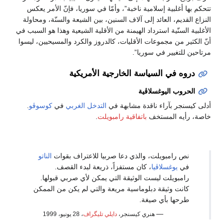
تتحكم بها أغلبية إسلامية ناخبة”، وأمّا في سوريا، فإنّ الأمر يعكس
النزاع القديم، العائد إلى آلاف السنين، بين الشيعة والسنّة، ومحاولة
الأغلبية السنّية استرداد الهيمنة من الأقلية الشيعية وهذا هو السبب في
أنّ الكثير من مجموعات الأقليات، كالدروز والكرد والمسيحيين، ليسوا
مرتاحين للتغيير في سوريا”.
دروه في السياسة الخارجية الأمريكية
الحروب اليوغسلاڤية
أدلى كيسنجر بآراء ناقدة مشابهة في
التدخل الغربي
في
كوسوڤو
.
خاصة، رأيه المستخف
باتفاقية رامبويلت
.
نص رامبويلت، والذي دعا صربيا للاعتراف بقوات
الناتو
في
يوغسلاڤيا
، كان مستفزاً، ذريعة لبدء القصف.
رامبويلت ليست الوثيقة التي يمكن لأي صربي قبولها.
كانت وثيقة دبلوماسية مريعة والتي لم يكن من الممكن
طرحها بأي صيغة.
—
هنري كيسنجر،
دايلي تليگراف
، 28 يونيو، 1999