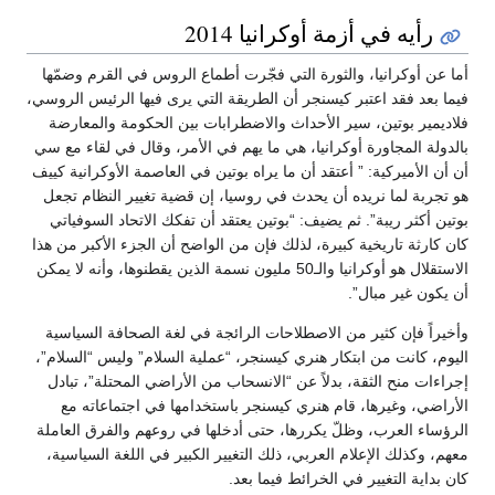
رأيه في أزمة أوكرانيا 2014
أما عن أوكرانيا، والثورة التي فجّرت أطماع الروس في القرم وضمّها
فيما بعد فقد اعتبر كيسنجر أن الطريقة التي يرى فيها الرئيس الروسي،
فلاديمير بوتين، سير الأحداث والاضطرابات بين الحكومة والمعارضة
بالدولة المجاورة أوكرانيا، هي ما يهم في الأمر، وقال في لقاء مع سي
أن أن الأميركية: ” أعتقد أن ما يراه بوتين في العاصمة الأوكرانية كييف
هو تجربة لما نريده أن يحدث في روسيا، إن قضية تغيير النظام تجعل
بوتين أكثر ريبة”. ثم يضيف: “بوتين يعتقد أن تفكك الاتحاد السوفياتي
كان كارثة تاريخية كبيرة، لذلك فإن من الواضح أن الجزء الأكبر من هذا
الاستقلال هو أوكرانيا والـ50 مليون نسمة الذين يقطنوها، وأنه لا يمكن
أن يكون غير مبال”.
وأخيراً فإن كثير من الاصطلاحات الرائجة في لغة الصحافة السياسية
اليوم، كانت من ابتكار هنري كيسنجر، “عملية السلام” وليس “السلام”،
إجراءات منح الثقة، بدلاً عن “الانسحاب من الأراضي المحتلة”، تبادل
الأراضي، وغيرها، قام هنري كيسنجر باستخدامها في اجتماعاته مع
الرؤساء العرب، وظلّ يكررها، حتى أدخلها في روعهم والفرق العاملة
معهم، وكذلك الإعلام العربي، ذلك التغيير الكبير في اللغة السياسية،
كان بداية التغيير في الخرائط فيما بعد.