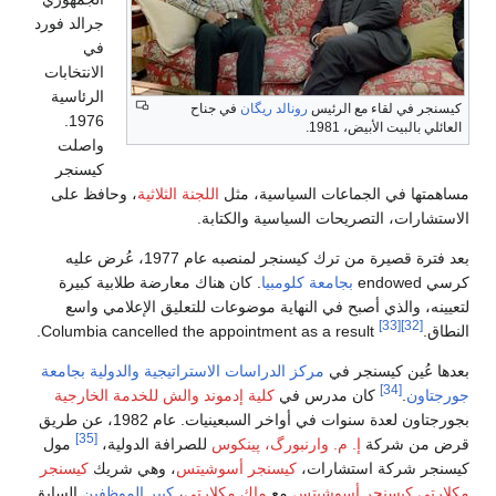
جرالد فورد
في
الانتخابات
الرئاسية
كيسنجر في لقاء مع الرئيس
رونالد ريگان
في جناح
1976.
العائلي بالبيت الأبيض، 1981.
واصلت
كيسنجر
مساهمتها في الجماعات السياسية، مثل
اللجنة الثلاثية
، وحافظ على
الاستشارات، التصريحات السياسية والكتابة.
بعد فترة قصيرة من ترك كيسنجر لمنصبه عام 1977، عُرض عليه
كرسي endowed
بجامعة كلومبيا
. كان هناك معارضة طلابية كبيرة
لتعيينه، والذي أصبح في النهاية موضوعات للتعليق الإعلامي واسع
[33]
[32]
النطاق.
Columbia cancelled the appointment as a result.
بعدها عُين كيسنجر في
مركز الدراسات الاستراتيجية والدولية
بجامعة
[34]
جورجتاون
.
كان مدرس في
كلية إدموند والش للخدمة الخارجية
بجورجتاون لعدة سنوات في أواخر السبعينيات. عام 1982، عن طريق
[35]
قرض من شركة
إ. م. وارنبورگ، پينكوس
للصرافة الدولية،
مول
كيسنجر شركة استشارات،
كيسنجر أسوشيتس
، وهي شريك
كيسنجر
مكلارتي كيسنجر أسوشيتس
مع
ماك مكلارتي
،
كبير الموظفين
السابق