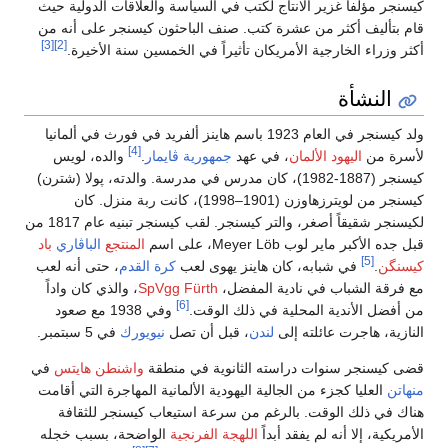
كيسنجر مؤلفاً غزير الانتاج لكتب في السياسة والعلاقات الدولية حيث
قام بتأليف أكثر من عشرة كتب. صنف الباحثون كيسنجر على أنه من
[3]
[2]
أكثر وزراء الخارجية الأمريكان تأثيراً في الخمسين سنة الأخيرة.
النشأة
ولد كيسنجر في العام 1923 باسم هاينز ألفريد في فورث في ألمانيا
[4]
لأسرة من
اليهود الألمان
، في عهد
جمهورية ڤايمار
.
والده، لويس
كيسنجر (1887-1982)، كان مدرس في مدرسة. والدته، پولا (شترن)
كيسنجر من لويترزهاوزن (1901–1998)، كانت ربة منزل. كان
لكيسنجر شقيقاً أصغر، والتر كيسنجر. لقب كيسنجر تبنيه عام 1817 من
قبل جده الأكبر ماير لوب Meyer Löb، على اسم
المنتجع
الباڤاري
باد
[5]
كيسنگن
.
في شبابه، كان هاينز يهوى لعب
كرة القدم
، حتى أنه لعب
مع فرقة الشباب في نادية المفضل،
SpVgg Fürth
، والذي كان واداً
[6]
من أفضل الأندية المحلية في ذلك الوقت.
وفي 1938 مع صعود
النازية، هاجرت عائلته إلى
لندن
، قبل أن تصل
نيويورك
في 5 سبتمبر.
قضى كيسنجر سنوات دراسته الثانوية في منطقة
واشنطن هايتس
في
منهاتن
العليا كجزء من الجالية اليهودية الألمانية المهاجرة التي أقامت
هناك في ذلك الوقت. بالرغم من سرعة استيعاب كيسنجر للثقافة
الأمريكية، إلا أنه لم يفقد أبداً
اللهجة الفرنجية
الواضحة، بسبب خجله