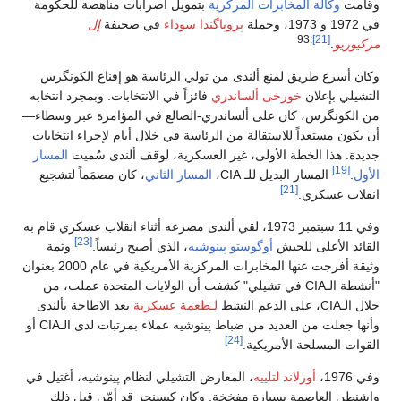
وقامت
وكالة المخابرات المركزية
بتمويل اضرابات مناهضة للحكومة
في 1972 و 1973، وحملة
پروپاگندا سوداء
في صحيفة
إل
:93
[21]
مركيوريو
.
وكان أسرع طريق لمنع ألندى من تولي الرئاسة هو إقناع الكونگرس
التشيلي بإعلان
خورخى ألساندري
فائزاً في الانتخابات. وبمجرد انتخابه
من الكونگرس، كان على ألساندري-الضالع في المؤامرة عبر وسطاء—
أن يكون مستعداً للاستقالة من الرئاسة في خلال أيام لإجراء انتخابات
جديدة. هذا الخطة الأولى، غير العسكرية، لوقف ألندى سُميت
المسار
[19]
الأول
.
المسار البديل للـ CIA،
المسار الثاني
، كان مصمَماً لتشجيع
[21]
انقلاب عسكري.
وفي 11 سبتمبر 1973، لقي ألندى مصرعه أثناء انقلاب عسكري قام به
[23]
القائد الأعلى للجيش
أوگوستو پينوشيه
، الذي أصبح رئيساً.
وثمة
وثيقة أفرجت عنها المخابرات المركزية الأمريكية في عام 2000 بعنوان
"أنشطة الـCIA في تشيلي" كشفت أن الولايات المتحدة عملت، من
خلال الـCIA، على الدعم النشط
لـطغمة عسكرية
بعد الاطاحة بألندى
وأنها جعلت من العديد من ضباط پينوشيه عملاء بمرتبات لدى الـCIA أو
[24]
القوات المسلحة الأمريكية.
وفي 1976،
أورلاند لتلييه
، المعارض التشيلي لنظام پينوشيه، أغتيل في
واشنطن العاصمة بسيارة مفخخة. وكان كيسنجر قد أمّن قبل ذلك