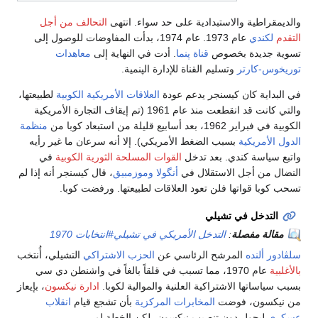
والديمقراطية والاستبدادية على حد سواء. انتهى
التحالف من أجل
التقدم
لكندي
عام 1973. عام 1974، بدأت المفاوضات للوصول إلى
تسوية جديدة بخصوص
قناة پنما
. أدت في النهاية إلى
معاهدات
توريخوس-كارتر
وتسليم القناة للإدارة الپنمية.
في البداية كان كيسنجر يدعم عودة
العلاقات الأمريكية الكوبية
لطبيعتها،
والتي كانت قد انقطعت منذ عام 1961 (تم إيقاف التجارة الأمريكية
الكوبية في فبراير 1962، بعد أسابيع قليلة من استبعاد كوبا من
منظمة
الدول الأمريكية
بسبب الضغط الأمريكي). إلا أنه سرعان ما غير رأيه
واتبع سياسة كندي. بعد تدخل
القوات المسلحة الثورية الكوبية
في
النضال من أجل الاستقلال في
أنگولا
وموزمبيق
، قال كيسنجر أنه إذا لم
تسحب كوبا قواتها فلن تعود العلاقات لطبيعتها. ورفضت كوبا.
التدخل في تشيلي
مقالة مفصلة
:
التدخل الأمريكي في تشيلي#انتخابات 1970
سلڤادور ألنده
المرشح الرئاسي عن
الحزب الاشتراكي
التشيلي، أُنتخب
بالأغلبية
عام 1970، مما تسبب في قلقاً بالغاً في واشنطن دي سي
بسبب سياساتها الاشتراكية العلنية والموالية لكوبا.
ادارة نيكسون
، بإيعاز
من نيكسون، فوضت
المخابرات المركزية
بأن تشجع قيام
انقلاب
عسكري
ليحول دون تنصيب نيكسون، لكن الخطة لم