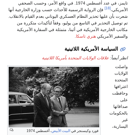
تايمز، في عدد أغسطس 1974. في واقع الأمر، وحسب الصحفي
[18]
الأمريكي،
فإن الرواية الرسمية للأحداث حسب وزارة الخارجية أنها
شعرت بأن عليها تحذير النظام العسكري اليوناني بعدم القيام بالانقلاب.
تم توصيل التحذير في التاسع من يوليو، وفقاً لتأكيدات متكررة من
مكاتب الخارجية الأمريكية في أثينا، متمثلة في السفارة الأمريكية
والسفير الأمريكي
هنري تاسكا
.
السياسة الأمريكية اللاتينية
انظر أيضاً:
علاقات الولايات المتحدة بأمريكا اللاتينية
واصلت
الولايات
المتحدة
اعترافها
وحافظت
على
صداقاتها
بالحكومات
غير
اليسارية،
فورد وكيسنجر في
البيت الأبيض
، أغسطس 1974