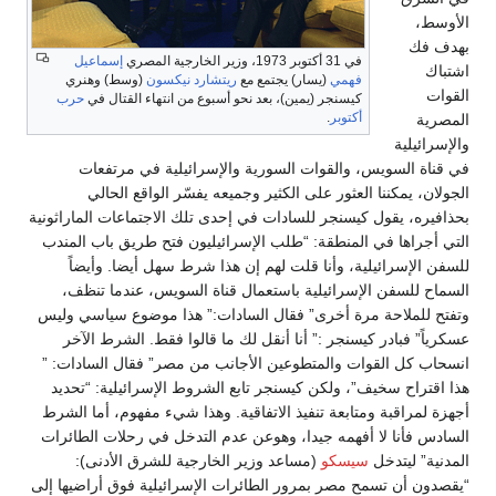
الأوسط،
بهدف فك
في 31 أكتوبر 1973، وزير الخارجية المصري
إسماعيل
اشتباك
فهمي
(يسار) يجتمع مع
ريتشارد نيكسون
(وسط) وهنري
القوات
كيسنجر (يمين)، بعد نحو أسبوع من انتهاء القتال في
حرب
أكتوبر
.
المصرية
والإسرائيلية
في قناة السويس، والقوات السورية والإسرائيلية في مرتفعات
الجولان، يمكننا العثور على الكثير وجميعه يفسّر الواقع الحالي
بحذافيره، يقول كيسنجر للسادات في إحدى تلك الاجتماعات الماراثونية
التي أجراها في المنطقة: “طلب الإسرائيليون فتح طريق باب المندب
للسفن الإسرائيلية، وأنا قلت لهم إن هذا شرط سهل أيضا. وأيضاً
السماح للسفن الإسرائيلية باستعمال قناة السويس، عندما تنظف،
وتفتح للملاحة مرة أخرى” فقال السادات:” هذا موضوع سياسي وليس
عسكرياً” فبادر كيسنجر :” أنا أنقل لك ما قالوا فقط. الشرط الآخر
انسحاب كل القوات والمتطوعين الأجانب من مصر” فقال السادات: ”
هذا اقتراح سخيف”، ولكن كيسنجر تابع الشروط الإسرائيلية: “تحديد
أجهزة لمراقبة ومتابعة تنفيذ الاتفاقية. وهذا شيء مفهوم، أما الشرط
السادس فأنا لا أفهمه جيدا، وهوعن عدم التدخل في رحلات الطائرات
المدنية” ليتدخل
سيسكو
(مساعد وزير الخارجية للشرق الأدنى):
“يقصدون أن تسمح مصر بمرور الطائرات الإسرائيلية فوق أراضيها إلى