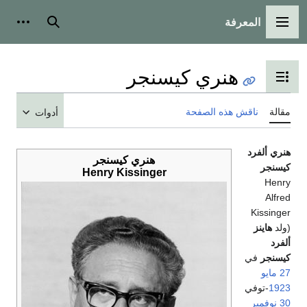
المعرفة
القائمة الرئيسية
بحث
أدوات
هنري كيسنجر
تبديل عرض جدول المحتويات
مقالة
ناقش هذه الصفحة
أدوات
هنري ألفرد
هنري كيسنجر
كيسنجر
Henry Kissinger
Henry
Alfred
Kissinger
(ولد
هاينز
ألفرد
كيسنجر
في
27 مايو
1923
-توفي
30 نوفمبر