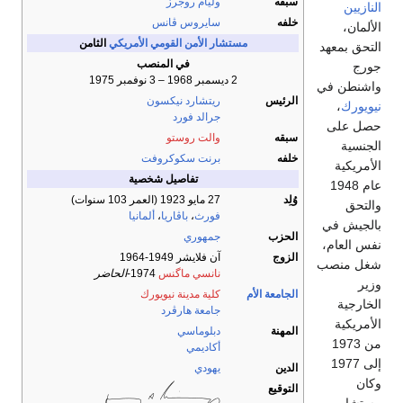
سبقه
وليام روجرز
النازيين
خلفه
سايروس ڤانس
الألمان،
مستشار الأمن القومي الأمريكي
الثامن
التحق بمعهد
في المنصب
جورج
2 ديسمبر 1968 – 3 نوفمبر 1975
واشنطن في
الرئيس
ريتشارد نيكسون
نيويورك
،
جرالد فورد
حصل على
سبقه
والت روستو
الجنسية
خلفه
برنت سكوكروفت
الأمريكية
تفاصيل شخصية
عام 1948
وُلِد
27 مايو 1923
(العمر 103 سنوات)
والتحق
فورث
،
باڤاريا
،
ألمانيا
بالجيش في
الحزب
جمهوري
نفس العام،
الزوج
آن فلايشر 1949-1964
شغل منصب
نانسي ماگنس
1974-
الحاضر
وزير
الجامعة الأم
كلية مدينة نيويورك
الخارجية
جامعة هارڤرد
الأمريكية
المهنة
دبلوماسي
من 1973
أكاديمي
إلى 1977
الدين
يهودي
وكان
التوقيع