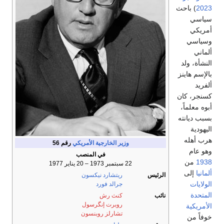
2023
) باحث
سياسي
أمريكي
وسياسي
ألماني
النشأة، ولد
بالإسم هاينز
ألفريد
كسنجر، كان
أبوه معلماً،
بسبب ديانته
اليهودية
هرب أهله
وزير الخارجية الأمريكي
رقم 56
وهو عام
في المنصب
1938
من
22 سبتمبر 1973 – 20 يناير 1977
ألمانيا
إلى
الرئيس
ريتشارد نيكسون
الولايات
جرالد فورد
المتحدة
نائب
كنث رش
روبرت إنگرسول
الأمريكية
تشارلز روبنسون
خوفاً من