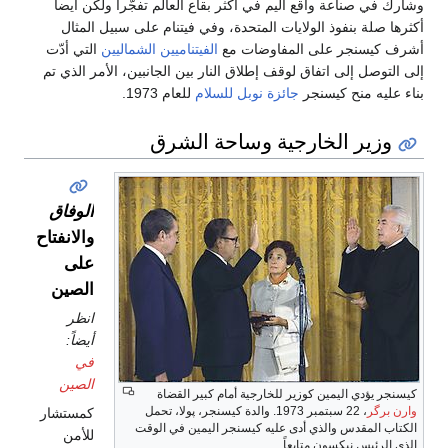
وشارك في صناعة واقع أليم في أكثر بقاع العالم تفجّراً ولكن أيضاً
أكثرها صلة بنفوذ الولايات المتحدة، وفي فيتنام على سبيل المثال
أشرف كيسنجر على المفاوضات مع
الفيتناميين الشماليين
التي أدّت
إلى التوصل إلى اتفاق لوقف إطلاق النار بين الجانبين، الأمر الذي تم
بناء عليه منح كيسنجر
جائزة نوبل للسلام
للعام 1973.
وزير الخارجية وساحة الشرق
الوفاق
والانفتاح
على
الصين
انظر
أيضاً:
في
الصين
كيسنجر يؤدي اليمين كوزير للخارجية أمام كبير القضاة
وارن برگر
، 22 سبتمبر 1973. والدة كيسنجر، پولا، تحمل
كمستشار
الكتاب المقدس والذي أدى عليه كيسنجر اليمين في الوقت
للأمن
الذي الرئيس نيكسون متابعاً.