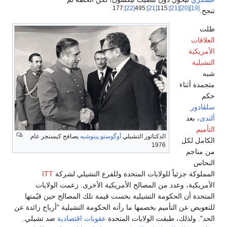
:177
[22]
:495
[21]
:115
[21]
[20]
[19]
تنجح.
ظلت
العلاقات
الأمريكية
التشيلية
شبه
متجمدة أثناء
حكم
سلڤادور
ألندى
، بعد
التأميم
الدكتاتور التشيلي
أوگوستو پينوشيه
يصافح كيسنجر عام
الكامل لكل
1976
من مناجم
النحاس
المملوكة جزئياً للولايات المتحدة وللفرع التشيلي لشركة
ITT
الأمريكية، وعدد من المصالح الأمريكية الأخرى. زعمت الولايات
المتحدة أن الحكومة التشيلية بخست قيمة تلك المصالح حين قيّمتها
للتعويض عن التأميم بخصمها ما رأته الحكومة التشيلية "أرباح زائدة عن
الحد". ولذلك، طبقت الولايات المتحدة
عقوبات اقتصادية
ضد تشيلي.