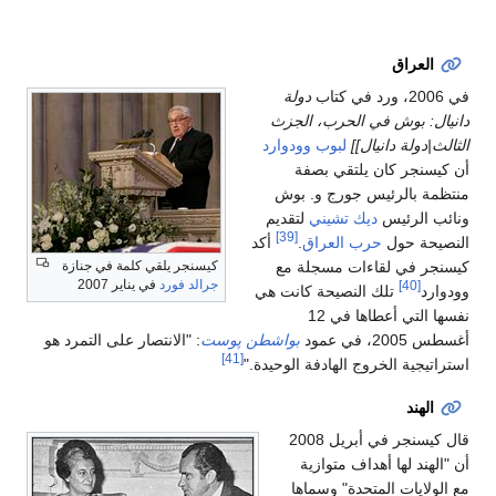
العراق
في 2006، ورد في كتاب
دولة
دانيال: بوش في الحرب، الجزث
الثالث|دولة دانيال]]
لبوب وودوارد
أن كيسنجر كان يلتقي بصفة
منتظمة بالرئيس جورج و. بوش
ونائب الرئيس
ديك تشيني
لتقديم
[39]
النصيحة حول
حرب العراق
.
أكد
كيسنجر في لقاءات مسجلة مع
كيسنجر يلقي كلمة في جنازة
جرالد فورد
في يناير 2007
[40]
وودوارد
تلك النصيحة كانت هي
نفسها التي أعطاها في 12
أغسطس 2005، في عمود
بواشطن پوست
: "الانتصار على التمرد هو
[41]
استراتيجية الخروج الهادفة الوحيدة."
الهند
قال كيسنجر في أبريل 2008
أن "الهند لها أهداف متوازية
مع الولايات المتحدة" وسماها