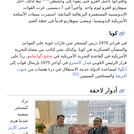
واقترحوا تأجيل الغزو حتى يعودا إلى واشنطن.
تبعاً لذلك، أجل
سوهارتو الغزو ليوم واحد. وأخيراً في 7 ديسمبر، غزت القوات
الإندونيسية المستعمرة الپرتغالية السابقة. استمرت مبيعات الأسلحة
الأمريكية لإندونيسيا، ومضى سوهارتو قدماً في خطة الضم.
كوبا
في فبراير 1976 درس كيسنجر شن غارات جوية على الموانئ
والمنشآن العسكرية في كوبا، وكذلك نشر كتائب من مشاة البحرية
الأمريكية في القاعدة البحرية الأمريكية في
بخليج گوانتنامو
، رداً على
قرار الرئيس الكوبي
فيدل كاسترو
في أواخر 1975 بإرسال قوات إلى
أنگولا
لمساعدة الدولة حديثة الاستقلال في درء هجمات من
جنوب
[31]
أفريقيا
والمسلحين اليمينيين.
أدوار لاحقة
ترك
كيسنجر
منصبه
عندما هزم
جيمي كارتر
الجمهوري