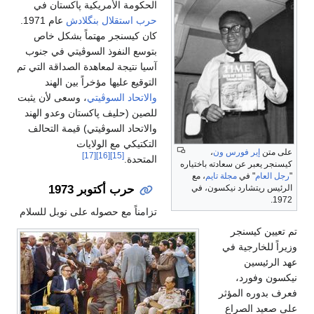
الحكومة الأمريكية پاكستان في
حرب استقلال بنگلادش
عام 1971.
كان كيسنجر مهتماً بشكل خاص
بتوسع النفوذ السوڤيتي في جنوب
آسيا نتيجة لمعاهدة الصداقة التي تم
التوقيع عليها مؤخراً بين الهند
والاتحاد السوڤيتي
، وسعى لأن يثبت
للصين (حليف پاكستان وعدو الهند
والاتحاد السوڤيتي) قيمة التحالف
التكتيكي مع الولايات
على متن
إير فورس ون
،
[17]
[16]
[15]
المتحدة.
كيسنجر يعبر عن سعادته باختياره
"
رجل العام
" في
مجلة تايم
، مع
حرب أكتوبر 1973
الرئيس ريتشارد نيكسون، في
1972.
تزامناً مع حصوله على نوبل للسلام
تم تعيين كيسنجر
وزيراً للخارجية في
عهد الرئيسين
نيكسون وفورد،
فعرف بدوره المؤثر
على صعيد الصراع