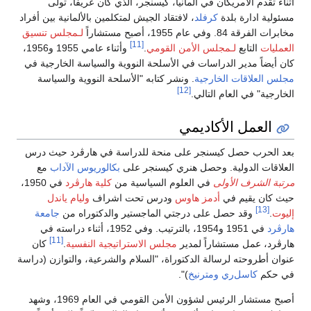
أثناء تقدم الأمريكان في ألمانيا، كيسنجر، الذي كان عريفاً، تولى
مسئولية ادارة بلدة
كرفلد
، لافتقاد الجيش لمتكلمين بالألمانية بين أفراد
مخابرات الفرقة 84. وفي عام 1955، أصبح مستشاراً
لـمجلس تنسيق
[11]
العمليات
التابع
لـمجلس الأمن القومي
.
وأثناء عامي 1955 و1956،
كان أيضاً مدير الدراسات في الأسلحة النووية والسياسة الخارجية في
مجلس العلاقات الخارجية
. ونشر كتابه "الأسلحة النووية والسياسة
[12]
الخارجية" في العام التالي.
العمل الأكاديمي
بعد الحرب حصل كيسنجر على منحة للدراسة في هارڤرد حيث درس
العلاقات الدولية. وحصل هنري كيسنجر على
بكالوريوس الآداب
مع
مرتبة الشرف الأولى
في العلوم السياسية من
كلية هارڤرد
في 1950،
حيث كان يقيم في
أدمز هاوس
ودرس تحت اشراف
وليام ياندل
[13]
إليوت
.
وقد حصل على درجتي الماجستير والدكتوراه من
جامعة
هارڤرد
في 1951 و1954، بالترتيب. وفي 1952، أثناء دراسته في
[11]
هارڤرد، عمل مستشاراً لمدير
مجلس الاستراتيجية النفسية
.
كان
عنوان أطروحته لرسالة الدكتوراة، "السلام والشرعية، والتوازن (دراسة
في حكم
كاسل‌ري
ومترنيخ
)".
أصبح مستشار الرئيس لشؤون الأمن القومي في العام 1969، وشهد