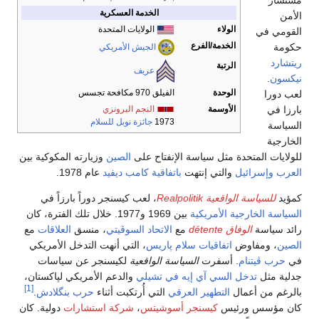
مستشار
الخدمة العسكرية
الأمن
الولاء
الولايات المتحدة
القومي في
الخدمة/الفرع
حكومة
الجيش الأمريكي
ريتشارد
الرتبة
عريف
نيكسون
.
الوحدة
الفيلق 970 مكافحة تجسس
لعب دورا
بارزا في
الأوسمة
النجم البرونزي
1973
جائزة نوبل للسلام
السياسة
الخارجية
للولايات المتحدة مثل سياسة الإنفتاح على
الصين
وزيارته المكوكية بين
العرب
وإسرائيل
والتي إنتهت
باتفاقية كامب ديفيد
عام 1978.
كمؤيد
للسياسة الواقعية Realpolitik
، لعب كيسنجر دوراً بارزاً في
السياسة الخارجية الأمريكية
بين 1969 و1977. خلال تلك الفترة، كان
رائد سياسة
الوفاق détente
مع
الاتحاد السوڤيتي
، منسق
العلاقات
مع
الصين
، ومفاوض
اتفاقيات سلام پاريس
، التي أنهت التدخل الأمريكي
في
حرب ڤيتنام
. أسفرت
السياسة الواقعية
لكيسنجر عن سياسات
جدلية مثل
تدخل السي آي إيه في تشيلي
والدعم الأمريكي لپاكستان،
[1]
بالرغم من أعمال
التطهير العرقي
التي أُرتكبت أثناء
حرب بنگلادش
.
كان مؤسس ورئيس
كيسنجر أسوشيتس
،
شركة استشارات
دولية. كان