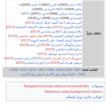
UN
/
عنان
(2001)
•
كارتر
(2002)
•
عبادي
(2003)
•
ماثاي
(2004)
•
IAEA
/
البرادعي
(2005)
•
يونس
/
بنك جرامين
(2006)
•
جور
/
(2007)
IPCC
•
اهتيساري
(2008)
•
اوباما
(2009)
ليو
(2010)
إلين سيرليف
/
ليما گبوي
/
توكل كرمان
(
2011
)
الاتحاد الأوروپي
(
2012
)
منظمة حظر الأسلحة الكيميائية
(
2013
)
ملاله یوسف‌زاي
/
كايلاش ساتيارثي
(
2014
)
2001–حالياً
الحوار الوطني التونسي
(
2015
)
خوان مانول سانتوس
(
2016
)
الحملة الدولية للقضاء على الأسلحة النووية
(
2017
)
دنيس ماكويگى
/
نادية مراد
(
2018
)
آبي أحمد
(
2019
)
برنامج الأغذية العالمي
(
2020
)
ماريا ريسا
/
دميتري موراتوڤ
(
2021
)
ميموريال
/
مركز الحريات المدنية
(
2022
)
نرجس محمدي
(
2023
)
ني‌هون هي‌دان‌كيو
(
2024
)
ماريا كورينا ماتشادو
(
2025
)
القائمة كاملة
:
1901–1925
•
1926–1950
•
1951–1975
•
1976–2000
•
2001 – حالياً
•
جوائز نوبل الأخرى
•
جوائز نوبل الأخرى
تصنيفات
:
Navigational boxes without horizontal lists
Navboxes using background colours
قوالب جائزة نوبل للسلام