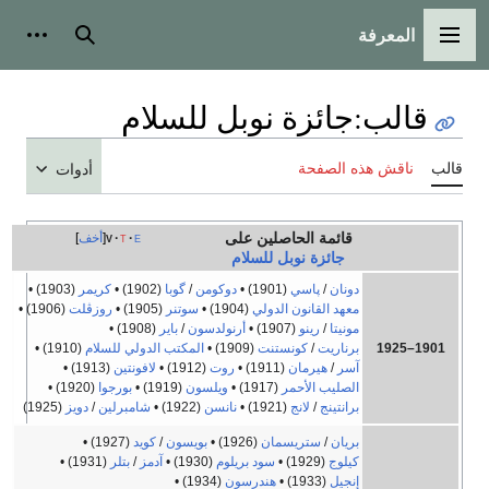
المعرفة
القائمة الرئيسية
بحث
أدوات
قالب
:
جائزة نوبل للسلام
قالب
ناقش هذه الصفحة
أدوات
قائمة الحاصلين على
e
t
v
أخف
جائزة نوبل
للسلام
دونان
/
پاسي
(1901)
•
دوكومن
/
گوبا
(1902)
•
كريمر
(1903)
•
معهد القانون الدولي
(1904)
•
سوتنر
(1905)
•
روزڤلت
(1906)
•
مونيتا
/
رينو
(1907)
•
أرنولدسون
/
باير
(1908)
•
1901–1925
برناريت
/
كونستنت
(1909)
•
المكتب الدولي للسلام
(1910)
•
آسر
/
هيرمان
(1911)
•
روت
(1912)
•
لافونتين
(1913)
•
الصليب الأحمر
(1917)
•
ويلسون
(1919)
•
بورجوا
(1920)
•
برانتينج
/
لانج
(1921)
•
نانسن
(1922)
•
شامبرلين
/
دويز
(1925)
بريان
/
ستريسمان
(1926)
•
بويسون
/
كويد
(1927)
•
كيلوج
(1929)
•
سود بريلوم
(1930)
•
آدمز
/
بتلر
(1931)
•
إنجيل
(1933)
•
هندرسون
(1934)
•