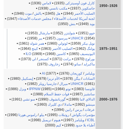
كارل فون أوسيتزكى
(1935)
•
لاماس
(1936)
•
1926–1950
جاسكوين
(1937)
•
مكتب نانسي
(1938)
•
الصليب الأحمر
(1944)
•
هل
(1945)
•
بالش
/
موت
(1946)
•
لجنة أمريكا لخدمات الأصدقاء
/
مجلس خدمات الأصدقاء
(1947)
•
بويد
(1949)
•
بنش
(1950)
جوو
(1951)
•
شوايتزر
(1952)
•
مارشال
(1953)
•
(1954)
UNHCR
•
بيرسون
(1957)
•
بير
(1958)
•
نويل بيكر
(1959)
•
لوتولي
(1960)
•
همر شولد
(1961)
•
1951–1975
پولنگ
(1962)
•
الصليب الأحمر
(1963)
•
كينج
(1964)
•
اليونيسيف
(1965)
•
كاسين
(1968)
•
(1969)
ILO
•
بورلوج
(1970)
•
برانت
(1971)
•
كسنجر
/
لي
(1973)
•
ماكبرايد
/
ساتو
(1974)
•
زخاروف
(1975)
ويليامز
/
كوريجان
(1976)
•
(1977)
AI
•
السادات
/
بيگن
(1978)
•
الأم تريزا
(1979)
•
إيسكيبل
(1980)
•
(1981)
UNHCR
•
ميرال
/
جارسيا روبلز
(1982)
•
ڤاونسا
(1983)
•
توتو
(1984)
•
(1985)
IPPNW
•
ويزل
(1986)
•
سانشيز
(1987)
•
قوات حفظ السلام
(1988)
•
1976–2000
الدالاي لاما
(1989)
•
گورباتشوڤ
(1990)
•
سو تشي
(1991)
•
مينشو
(1992)
•
ماندلا
/
دي كليرك
(1993)
•
عرفات
/
پرس
/
رابين
(1994)
•
مؤتمرات پگواش
/
روتبلات
(1995)
•
بيلو
/
راموس هورتا
(1996)
•
ICBL
/
ويليامز
(1997)
•
هيوم
/
تريمبل
(1998)
•
أطباء بلا حدود
(1999)
•
كيم
(2000)