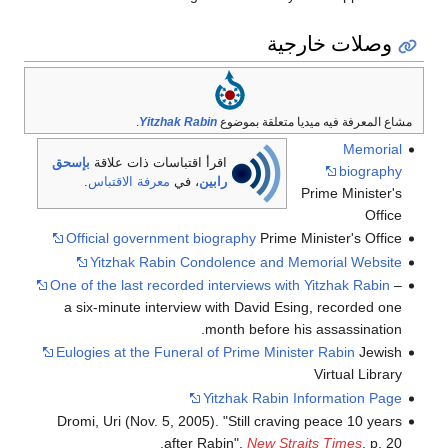
وصلات خارجية
مشاع المعرفة فيه ميديا متعلقة بموضوع
Yitzhak Rabin
.
Memorial
اقرأ اقتباسات ذات علاقة
بإسحق
biography
رابين
، في
معرفة الاقتباس
.
Prime Minister's
Office
Official government biography
Prime Minister's Office
Yitzhak Rabin Condolence and Memorial Website
One of the last recorded interviews with Yitzhak Rabin
–
a six-minute interview with David Esing, recorded one
month before his assassination.
Eulogies at the Funeral of Prime Minister Rabin
Jewish
Virtual Library
Yitzhak Rabin Information Page
Dromi, Uri (Nov. 5, 2005). "Still craving peace 10 years
after Rabin".
New Straits Times
, p. 20.