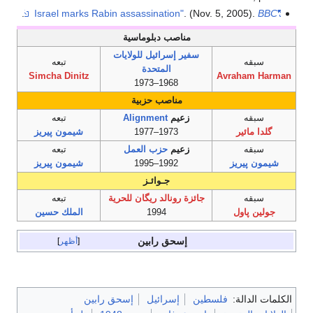
.
. (Nov. 5, 2005).
BBC
"Israel marks Rabin assassination"
مناصب دبلوماسية
سفير إسرائيل للولايات
سبقه
تبعه
المتحدة
Simcha Dinitz
Avraham Harman
1968–1973
مناصب حزبية
سبقه
زعيم
Alignment
تبعه
گلدا مائير
1973–1977
شيمون پيريز
سبقه
زعيم
حزب العمل
تبعه
شيمون پيريز
1992–1995
شيمون پيريز
جـوائـز
سبقه
جائزة رونالد ريگان للحرية
تبعه
جولين پاول
1994
الملك حسين
إسحق رابين
أظهر
الكلمات الدالة:
فلسطين
إسرائيل
إسحق رابين