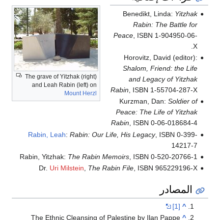
Benedikt, Linda:
Yitzhak
Rabin: The Battle for
Peace
, ISBN 1-904950-06-
X.
Horovitz, David (editor):
Shalom, Friend: the Life
The grave of Yitzhak (right)
and Legacy of Yitzhak
and Leah Rabin (left) on
Rabin
, ISBN 1-55704-287-X
Mount Herzl
Kurzman, Dan:
Soldier of
Peace: The Life of Yitzhak
Rabin
, ISBN 0-06-018684-4
Rabin, Leah
:
Rabin: Our Life, His Legacy
, ISBN 0-399-
14217-7
Rabin, Yitzhak:
The Rabin Memoirs
, ISBN 0-520-20766-1
Dr.
Uri Milstein
,
The Rabin File
, ISBN 965229196-X
المصادر
[1]
^
The Ethnic Cleansing of Palestine by Ilan Pappe
^