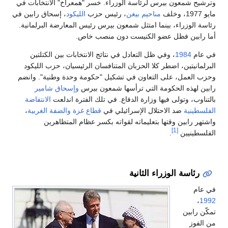
وترشيح شمعون بيرس لرئاسة الوزراء. خسر "همعراخ" الانتخابات في
مايو 1977، وخلف
مناحيم بيغن
، رئيس حزب
الليكود
، إسحاق رابين في
رئاسة الوزراء، بينما امتثل شمعون بيرس رئيس المعارضة البرلمانية.
أما رابين فظل عضو الكنيست دون منصب خاص.
في عام
1984
، وفي ظل التعادل في نتائج الانتخابات بين الكتلتين
البرلمانيتين، اضطر كلا الحزبان المتنافسان الرئيسيان، حزب الليكود
وحزب العمل، على التعاون في تشكيل "حكومة وحدة وطنية". وانضم
رابين لهذه الحكومة التي ترأسها شمعون بيرس
وإسحاق شامير
بالتناوب، وتولى فيها وزارة الدفاع. في تلك الفترة اندلعت
الانتفاضة
الفلسطينية
ضد الاحتلال الإسرائيلي في
قطاع غزة
والضفة الغربية
،
واشتهر رابين وقتها بتعليماته لقواته بكسر عظام المتظاهرين
[1]
الفلسطينيين
.
رئاسة الوزراء الثانية
في عام
،
1992
تمكّن رابين
من الفوز