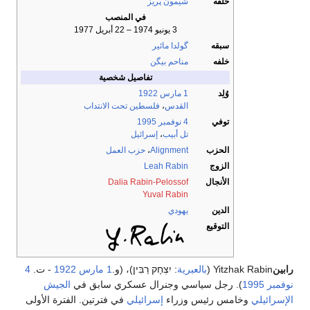
خلفه
شيمون پريز
في المنصب
3 يونيو 1974 – 22 أبريل 1977
سبقه
گولدا مائير
خلفه
مناحم بيگن
تفاصيل شخصية
وُلِد
1 مارس
1922
القدس
،
فلسطين تحت الانتداب
توفي
4 نوفمبر
1995
تل أبيب
،
إسرائيل
الحزب
Alignment
،
حزب العمل
الزوج
Leah Rabin
الأنجال
Dalia Rabin-Pelossof
Yuval Rabin
الدين
يهودي
التوقيع
رابين
Yitzhak Rabin (
بالعبرية
: יִצְחָק רַבִּין)، (و.
1 مارس
1922
- ت.
4
نوفمبر
1995
). رجل سياسي وجنرال عسكري سابق في
الجيش
الإسرائيلي
وخامس رئيس وزراء
إسرائيلي
في فترتين. الفترة الأولى