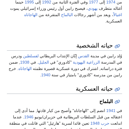
من
1974
إلى
1977
وفي الفترة الثانية من
1992
إلى
1995
حينما
أغتاله متطرف
يهودي
، فيصبح رابين أول رئيس وزراء إسرائيلي يموت
اغتيالاً
، ويعد من أشهر رجالات
البالماخ
المتفرعة من
الهاجاناه
العسكرية.
حياته الشخصية
وُلد رابين في مدينة
القدس
إبّان الإنتداب البريطاني
لفسلطين
ودرس
في المدرسة
الزراعية
اليهودية
"كادوري" في
الجليل
. في
1938
, ضمن
فترة دراساته, اشترك في دورة عسكرية قصيرة نظمته
الهاجاناه
. خرج
رابين من مدرسة "كادوري" بامتياز في سنة
1940
.
حياته العسكرية
البلماح
في
1941
انضم إلى "الهاجاناه" وأصبح من كبار قادتها, مما أدى إلى
اعتقاله من قبل السلطات البريطانية في حزيران/يونيو
1946
. عندما
اندلعت
حرب 1948
تعين قائدا لسرية "هارئيل" التي قاتلت في منطقة