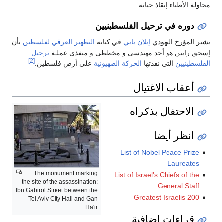
محاولة الأطباء إنقاذ حياته.
دوره في ترحيل الفلسطينيين
يشير المؤرخ اليهودي
إيلان بابي
في كتابه
التطهير العرقي لفلسطين
بأن
إسحق رابين هو أحد مهندسي و مخططي و منفذي عملية
ترحيل
[2]
الفلسطينيين
التي نفذتها
الحركة الصهيونية
على أرض فلسطين.
أعقاب الاغتيال
الاحتفال بذكراه
انظر أيضا
List of Nobel Peace Prize
Laureates
The monument marking
List of Israel's Chiefs of the
the site of the assassination:
General Staff
Ibn Gabirol Street between the
200 Greatest Israelis
Tel Aviv City Hall and Gan
Ha'ir
قراءات إضافية