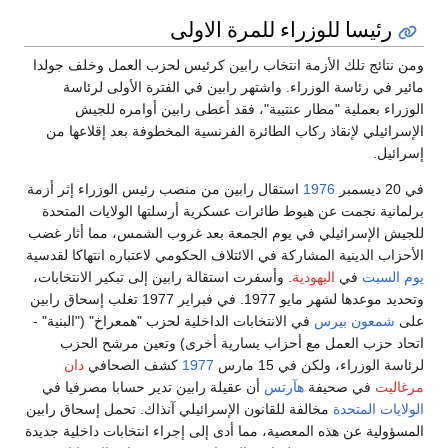
رئيسا للوزراء للمرة الاولى
ومن نتائج تلك الأزمة انتخاب رابين كرئيس لحزب العمل وخلف جولدا
مائير في رئاسة الوزراء. واشتهر رابين في الفترة الأولى لرئاسة
الوزراء بعملية "مطار عنتيبة"، فقد أعطى رابين أوامره للجيش
الإسرائيلي لإنقاذ ركاب الطائرة الفرنسية المخطوفة بعد إقلاعها من
إسرائيل.
في 20 ديسمبر
1976
استقال رابين من منصب رئيس الوزراء إثر أزمة
برلمانية نجمت عن هبوط طائرات عسكرية أرسلتها الولايات المتحدة
للجيش الإسرائيلي في يوم الجمعة بعد غروب الشمس، مما أثار غضب
الأحزاب الدينية المشاركة في الائتلاف الحكومي لاعتباره انتهاكا لقدسية
يوم السبت
في
اليهودية
. وأسفرت استقالة رابين إلى تبكير الانتخابات،
وتحديد موعدها لشهر مايو 1977. في فبراير 1977 تغلب إسحاق رابين
على
شمعون بيرس
في الانتخابات الداخلية لحزب "همعراخ" ("البنية" -
اتحاد حزب العمل مع أحزاب يسارية أخرى) وتعين مرشح الحزب
لرئاسة الوزراء، ولكن في 15 مارس
1977
كشف الصحافي
دان
مرغاليت
في صحيفة
هآرتس
أن عقيلة رابين تدير حسابا مصرفيا في
الولايات المتحدة
مخالفة للقانون الإسرائيلي آنذاك. تحمل إسحاق رابين
المسؤولية عن هذه المعصية، مما أدى إلى إجراء انتخابات داخلية جديدة