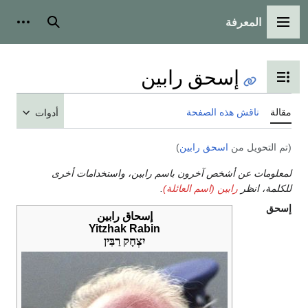
المعرفة
القائمة الرئيسية
بحث
أدوات
إسحق رابين
تبديل عرض جدول المحتويات
مقالة
ناقش هذه الصفحة
أدوات
(تم التحويل من
اسحق رابين
)
لمعلومات عن أشخص آخرون باسم رابين، واستخدامات أخرى
للكلمة، انظر
رابين (اسم العائلة)
.
إسحق
إسحاق رابين
Yitzhak Rabin
יִצְחָק רַבִּין