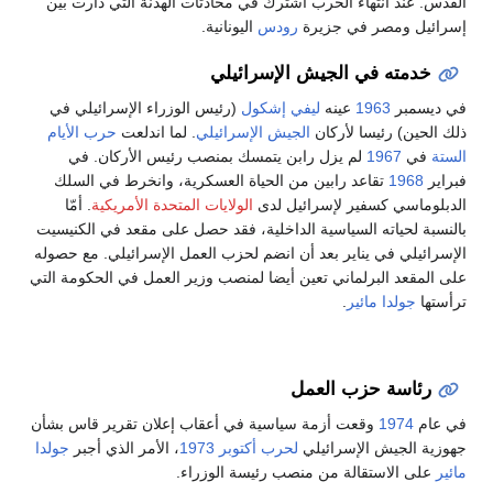
القدس. عند انتهاء الحرب اشترك في محادثات الهدنة التي دارت بين
إسرائيل ومصر في جزيرة
رودس
اليونانية.
خدمته في الجيش الإسرائيلي
في ديسمبر
1963
عينه
ليفي إشكول
(رئيس الوزراء الإسرائيلي في
ذلك الحين) رئيسا لأركان
الجيش الإسرائيلي
. لما اندلعت
حرب الأيام
الستة
في
1967
لم يزل رابن يتمسك بمنصب رئيس الأركان. في
فبراير
1968
تقاعد رابين من الحياة العسكرية، وانخرط في السلك
الدبلوماسي كسفير لإسرائيل لدى
الولايات المتحدة الأمريكية
. أمّا
بالنسبة لحياته السياسية الداخلية، فقد حصل على مقعد في الكنيسيت
الإسرائيلي في يناير بعد أن انضم لحزب العمل الإسرائيلي. مع حصوله
على المقعد البرلماني تعين أيضا لمنصب وزير العمل في الحكومة التي
ترأستها
جولدا مائير
.
رئاسة حزب العمل
في عام
1974
وقعت أزمة سياسية في أعقاب إعلان تقرير قاس بشأن
جهوزية الجيش الإسرائيلي
لحرب أكتوبر 1973
، الأمر الذي أجبر
جولدا
مائير
على الاستقالة من منصب رئيسة الوزراء.