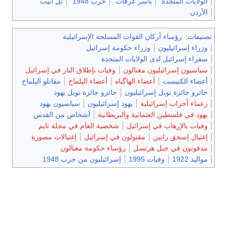
الولايات المتحدة
ياسر عرفات
حرب 1948
تل أبيب
الأردن
تصنيفات
:
رؤساء أركان القوات المسلحة الإسرائيلية
وزراء إسرائيليون
وزراء حكومة إسرائيل
سفراء إسرائيل لدى الولايات المتحدة
سياسيون إسرائيليون مغتالون
وفيات بإطلاق النار في إسرائيل
أعضاء الكنيست
أعضاء الهاگناه
أعضاء الپلماخ
مقاتلو الپلماخ
حائزو جائزة نوبل إسرائيليون
حائزو جائزة نوبل يهود
زعماء أحزاب إسرائيلية
يهود إسرائيليون
سياسيون يهود
يهود في فلسطين العثمانية والبريطانية
أشخاص من القدس
وفيات بالإرهاب في إسرائيل
شخصية العام في مجلة تايم
إغتيال إسحق رابين
مقتولون في إسرائيل
إغتيالات مصورة
مدفونون في جبل هرتسل
رؤساء حكومة مغتالون
مواليد 1922
وفيات 1995
إسرائيليون من حرب 1948