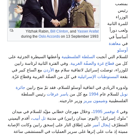
بمنصب
رئيس
الوزراء
للمرة الثانية
ولعب دوراً
Yitzhak Rabin,
Bill Clinton
, and
Yasser Arafat
أساسياً في
during the
Oslo Accords
on 13 September 1993
في
معاهدة
أوسلو
للسلام التي أنجبت
السلطة الفلسطينية
وأعطتها السيطرة الجزئية على
كل من
قطاع غزة
والضفّة الغربية
. وفي الفترة الثانية لرئاسة رابين
للوزراء، توصلت إسرائيل لاتفاقية سلام مع
الأردن
مع اتّساع كبير في
بقعة
المستوطنات الإسرائيلية
في كل من الضفّة الغربية وقطاع غزّة.
ولدوره الريادي في اتفاقية أوسلو للسلام، فقد تمّ منح رابين
جائزة
نوبل
للسلام عام
1994
مع كل من
ياسر عرفات
رئيس السلطة
الفلسطينية
وشيمون بيريز
وزير خارجيته.
وفي
4 نوفمبر
1995
، وخلال مهرجان خطابي مؤيّد للسلام في ميدان
"ملوك إسرائيل" (اليوم: ميدان رابين) في مدينة
تل أبيب
، أقدم اليميني
المتطرّف
إيجال أمير
على إطلاق النار على إسحق رابين وكانت الإصابة
مميتة إذ مات على إثرها على سرير العمليات في المستشفى ساعة