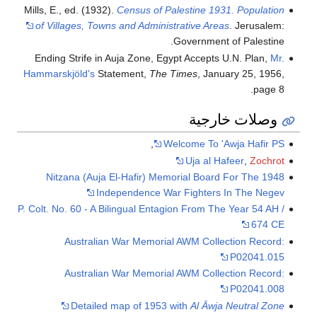
Mills, E., ed. (1932)
of Villages, Town
Ending Strife in 
Hammarskjöld's
Sta
Nitzana (Auja 
Ind
P. Colt. No. 60 - A B
Australian
Australian
Detailed 