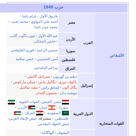
e
t
v
أخف
الأول
عزام پاشا
لي المواوي
محمد نجيب
يدر باشا
ه الأول
جون باگوت گلـَب
 المجالي
الزعيم
فوزي القاوقجي
الحسيني
حسن سلامة
الپاچه‌چي
سرائيل گاليلي
ل يادين
ميكي ماركوس
ابين
ديڤيد شالتيل
 أڤيدان
جيش
،
القوات الجوية
،
لبنان
:
الأردن
:
ة
:
العراق
:
شتركة:
جيش الإنقاذ العربي
-
المقدس
گاناه