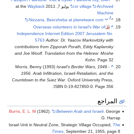
Wayback
Nizzana, 
Overseas
Independence In
5763
A
contributions fro
and Joe Woolf. T
Morris, Benny (1
1956. Arab Infi
Countdown to the 
Burns, E. L. M
(1962
Israel Unit in Neutra