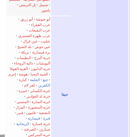
صميل
تل الترمس
اصور
بو شوشة
أبو زريق
رب الفقراء
رب النفيعات
رب ظهرة الضميري
تليت
عين غزال
ين حوض
بلد الشيخ
رة قيسارية
بريكة
ربة البرج
البطيمات
لبويشات
دالية الروحاء
ربة الدامون
الغبية الفوقا
الغبية التحتا
هوشة
إجزم
جبع
الجلمة
كبارة
لكفرين
كفر لام
ربة الكساير
خبيزة
ربة لد العوادين
ربة المنارة
المنسي
ربة المنصورة
المزار
لنغنغية
قامون
قنير
يرة
قيسارية
ربة قمبازة
الريحانية
بارين
الصرفند
ربة السركس