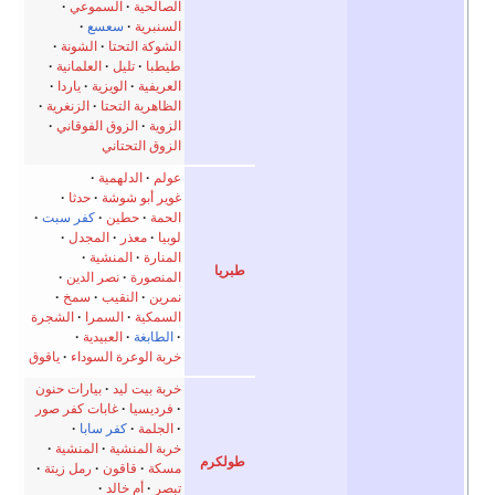
لصالحية
السموعي
لسنبرية
سعسع
لشوكة التحتا
الشونة
يطبا
تليل
العلمانية
لعريفية
الويزية
ياردا
لظاهرية التحتا
الزنغرية
لزوية
الزوق الفوقاني
لزوق التحتاني
ولم
الدلهمية
وير أبو شوشة
حدثا
لحمة
حطين
كفر سبت
وبيا
معذر
المجدل
لمنارة
المنشية
لمنصورة
نصر الدين
مرين
النقيب
سمخ
لسمكية
السمرا
الشجرة
الطابغة
العبيدية
ربة الوعرة السوداء
ياقوق
ربة بيت ليد
بيارات حنون
فرديسيا
غابات كفر صور
الجلمة
كفر سابا
ربة المنشية
المنشية
سكة
قاقون
رمل زيتة
بصر
أم خالد