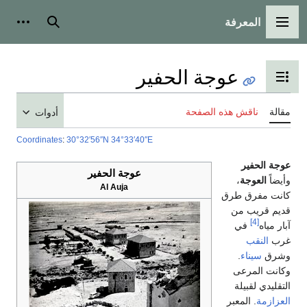
بحث
أدوات شخصية
أدوات
Coordinates
:
30°32′56″N
حفير
Al