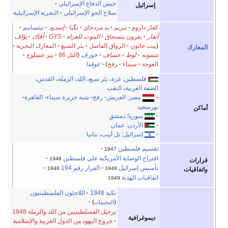
إسرائيلي
سرائيلي
البحرية الإسرائيلية
نگبا
إسدود
نيتسانيم
لغزاة
GYS
أڤاك
يؤاڤ
ئر السبع
المعارك البحرية
(
التل 86
بير عسلوج
لد
،
الرملة
،
القدس
،
 جزيرة سيناء
-
القاهرة
-
 فلسطين
1948
م 194
1948
للاجئون الفلسطينيون
ين من اللد والرملة 1948
من الدول العربية والإسلامية