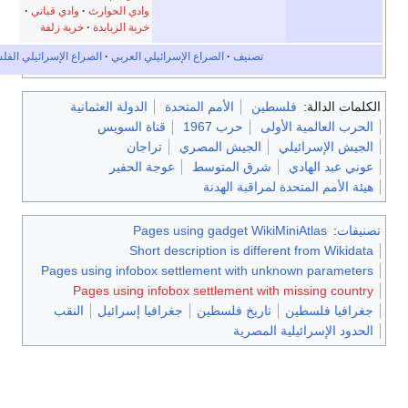
ادي الحوارث
وادي قباني
ربة الزبابدة
خربة زلفة
 العربي
الصراع الإسرائيلي الفلسطيني
الدولة العثمانية
ة السويس
جان
الحفير
Pa
Sho
Pages using infob
Pages using 
 إسرائيل
النقب