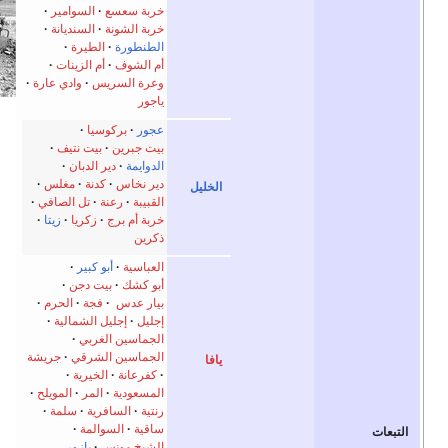
ربة سعسع
السوامير
ربة الشونة
السنديانة
لطنطورة
الطيرة
م الشوف
أم الزينات
عرة السريس
وادي عارة
اجور
جور
بركوسيا
يت جبرين
بيت نتيف
لدوايمة
دير الدبان
ير نخاس
كدنة
مغلس
لقبيبة
رعنة
تل الصافي
ربة أم برج
زكريا
زيتا
كرين
لعباسية
أبو كبير
بو كشك
بيت دجن
يار عدس
·
فجة
الحرم
جليل
إجليل الشمالية
لجماسين الغربي
لجماسين الشرقي
جريشة
كفرعانة
الخيرية
لمسعودية
المر
المويلح
نتية
السافرية
سلمة
اقية
السوالمة
لشيخ مونس
يازور