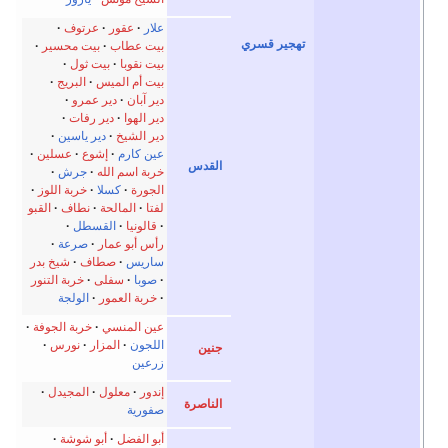
لار
عقور
عرتوف
يت عطاب
بيت محسير
يت نقوبا
بيت ثول
يت أم الميس
البريج
ير آبان
دير عمرو
ير الهوا
دير رفات
ير الشيخ
دير ياسين
ين كارم
إشوع
عسلين
ربة اسم الله
جرش
لجورة
كسلا
خربة اللوز
فتا
المالحة
نطاف
القبو
قالونيا
القسطل
أس أبو عمار
صرعة
اريس
صطاف
شيخ بدر
صوبا
سفلى
خربة التنور
خربة العمور
الولجة
ين المنسي
خربة الجوفة
للجون
المزار
نورس
رعين
ندور
معلول
المجيدل
فورية
بو الفضل
أبو شوشة