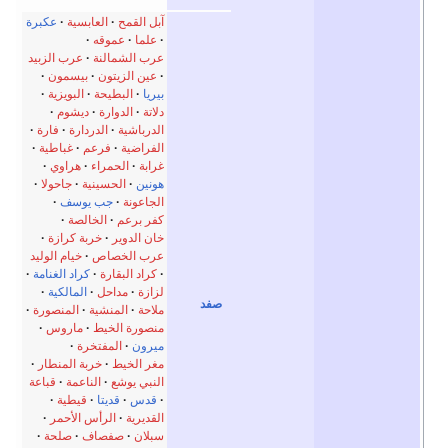
بل القمح
العابسية
عكبرة
علما
عموقه
رب الشمالنة
عرب الزبيد
عين الزيتون
بيسمون
يريا
البطيحة
البويزية
لاتة
الدوارة
ديشوم
لدرباشية
الدردارة
فارة
لفراضية
فرعم
غباطية
رابة
الحمراء
هراوي
ونين
الحسينية
جاحولا
لجاعونة
جب يوسف
فر برعم
الخالصة
ان الدوير
خربة كرازة
رب الخصاص
خيام الوليد
كراد البقارة
كراد الغنامة
زازة
مداحل
المالكية
لاحة
المنشية
المنصورة
نصورة الخيط
ماروس
يرون
المفتخرة
غر الخيط
خربة المنطار
لنبي يوشع
الناعمة
قباعة
قدس
قديتا
قيطية
لقديرية
الرأس الأحمر
بلان
صفصاف
صلحة