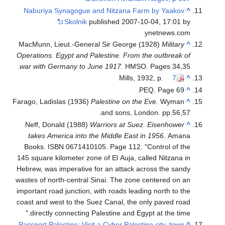
Naburiya Synagog
Skoln
MacMunn, Lieut.-G
Operations. Egypt a
war with Germany 
Farago, Ladislas (19
Neff, Donald (19
takes America in
Books. ISBN 0671
145 square kilometer
Hebrew, was imperat
wastes of north-cent
important road junct
coast and west to t
directly connect
Passport Palestine: 