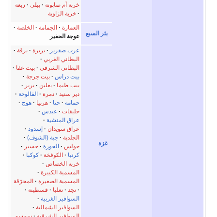
ربة أم صابونة
يبلى
زبعة
خربة الزاوية
لعمارة
الجمامة
الخلصة
وجة الحفير
رب صقرير
بربرة
برقة
لبطاني الغربي
لبطاني الشرقي
بيت عفا
يت دراس
بيت جرجة
يت طيما
بعلين
برير
ير سنيد
دمرة
الفالوجة
مامة
حتا
هربيا
هوج
ليقات
عبدس
راق المنشية
راق سويدان
إسدود
لجلدية
جية (الشوف)
ولس
الجورة
جسير
رتيا
الكوفخة
كوكبا
ربة الخصاص
لمسمية الكبيرة
لمسمية الصغيرة
المحرّقة
نجد
نعليا
قسطينة
لسوافير الغربية
لسوافير الشمالية
لسوافير الشرقية
سمسم