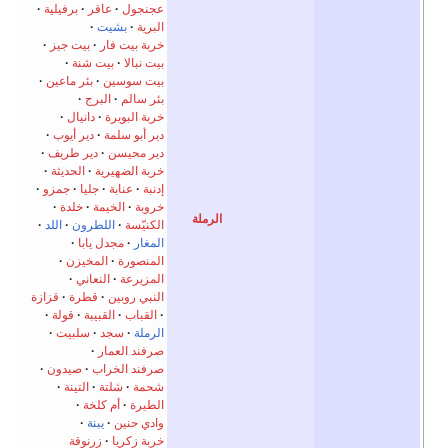
جنجول
عاقر
برفيلية
لبرية
بشيت
ربة بيت فار
بيت جيز
يت نبالا
بيت شنة
يت سوسين
بئر ماعين
ئر سالم
البرج
ربة البويرة
دانيال
ير أبو سلمة
دير أيوب
ير محيسن
دير طريف
ربة الضهيرية
الحديثة
دنبة
عنابة
جليا
جمزو
روبة
الخيمة
خلدة
لكنيّسة
اللطرون
اللد
لمغار
مجدل يابا
لمنصورة
المخيزن
لمزيرعة
النعاني
لنبي روبين
قطرة
قزازة
القباب
القبيبة
قولة
لرملة
سجد
سلبيت
رفند العمار
رفند الخراب
صيدون
حمة
شلتة
التينة
لطيرة
أم كلخة
ادي حنين
يبنة
ربة زكريا
زرنوقة