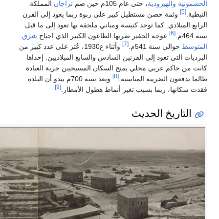
تراجان
المملكة
ما يعود إلى القرن
بها تعود إلى ما قبل
ير الذي اجتاح
شرق
ناء ع1930، عُثر على عدد كبير من
الميلاديين. إحداها
يين حرية العبادة
وبعد سنة 700م يبدو أن البلدة
[9]
مطار.