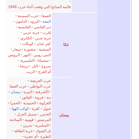
لتي وقعت أثناء حرب 1948
لعمقا
عرب السمنية
لبصة
البروه
الدامون
ير القاسي
الغابسية
قرت
خربة عربي
ربة جدين
الكابري
فر عنان
كويكات
لمنشية
منصورة
ميعار
لنبي روبين
النهر
الرويس
سحماتا
السُميرية
روح
التل
تربيخا
م الفرج
الزيب
رب العريضة
رب البواطي
عرب الصفا
الأشرفية
البيرة
بيسان
نة
فرونة
الفاتور
لغزاوية
الحميدية
الحمرا
بول
كفرة
كوكب الهوا
لخنيزر
مسيل الجزل
لمرصص
قومية
الساخنة
السامرية
سرين
ل الشوك
خربة الطاقة
لطيرة
أم عجرة