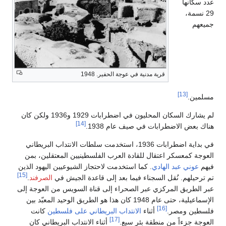
لم يشارك السكان المحليون في اضطرابات 1929 و1936 ولكن كان
مت سلطات الانتداب البريطاني
يين المعتقلين، بمن
شيوعيين اليهود الذين
[15]
 الجيش في
الصرفند
.
لسويس من العوجة إلى
هذا هو الطريق الوحيد المعبّد بين
على فلسطين
كانت
تداب البريطاني كان