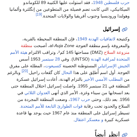
، فقد استولت عليها الكتيبة 89 للكوماندو
ن من إنگلترة وألمانيا
[19]
حدة.
محيطة بالقرية،
، أصبحت
منطقة
هيئة الأمم
1953 أسس
ت
، المطلة على مفرق
[20]
عات راحيل.
وبالرغم
ادت إسرائيل عسكرة
 واصلت إسرائيل احتلال المنطقة حتى
لعدوان الثلاثي
في
نطقة المجردة من
ة للأمم المتحدة
.
 إسرائيل على المنطقة منذ عام 1967 حيث يوجد بها قاعدة