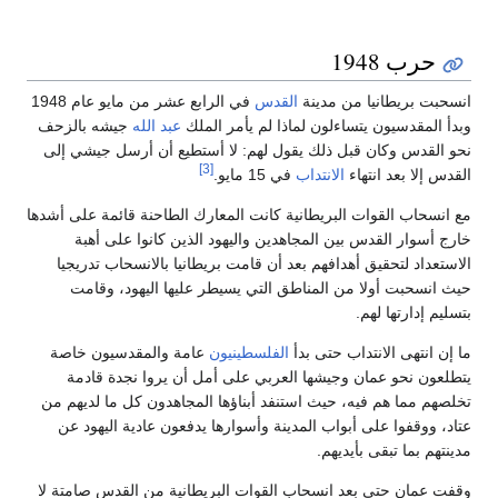
نة
القدس
في الرابع عشر من مايو عام 1948
لماذا لم يأمر الملك
عبد الله
جيشه بالزحف
 يقول لهم: لا أستطيع أن أرسل جيشي إلى
[3]
اب
في 15 مايو.
انية كانت المعارك الطاحنة قائمة على أشدها
جاهدين واليهود الذين كانوا على أهبة
 بعد أن قامت بريطانيا بالانسحاب تدريجيا
اطق التي يسيطر عليها اليهود، وقامت
بدأ
الفلسطينيون
عامة والمقدسيون خاصة
 العربي على أمل أن يروا نجدة قادمة
استنفد أبناؤها المجاهدون كل ما لديهم من
لمدينة وأسوارها يدفعون عادية اليهود عن
اب القوات البريطانية من القدس صامتة لا