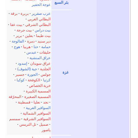
بئر السبع
عوجة الحفير
عرب صقرير
بربرة
برقة
البطاني الغربي
البطاني الشرقي
بيت عفا
بيت دراس
بيت جرجة
بيت طيما
بعلين
برير
دير سنيد
دمرة
الفالوجة
حمامة
حتا
هربيا
هوج
حليقات
عبدس
عراق المنشية
عراق سويدان
إسدود
الجلدية
جية (الشوف)
غزة
جولس
الجورة
جسير
كرتيا
الكوفخة
كوكبا
خربة الخصاص
المسمية الكبيرة
المسمية الصغيرة
المحرّقة
نجد
نعليا
قسطينة
السوافير الغربية
السوافير الشمالية
السوافير الشرقية
سمسم
صميل
تل الترمس
ياصور