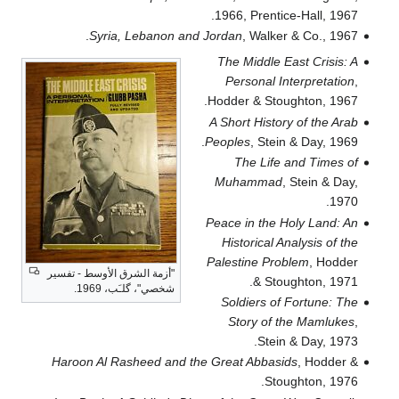
1966, 
Syria, Lebanon and Jordan
,
The Mi
Pers
Hodder 
A Short
Peoples
Th
Muha
Peace i
Histo
Palesti
"أزمة الشرق الأوسط - تفسير
شخصي"، گلـَب، 1969.
Soldi
Sto
Haroon Al Rasheed and the Great 