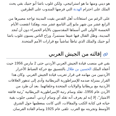
راتيجي، ولكن غلوب باشا أبو حنيك بقي يحث
لتي فرضها المندوب على الطرفين.
أهل القدس بقيت المدينة تواجه مصيرها من
إلى التاسع عشر منه، وهكذا انقضت الأيام
ا المقدسيون بالأيام الحمراء دون أن تُنجد
 عنيفا مستمراً، وراح الناس يسبون غلوب باشا
أ تماشياً مع قرارات الأمم المتحدة.
جيش العربي
بقي في منصب قيادة الجيش العربي الأردني حتى 2 مارس 1956 حيث
لال
بالتنسيق مع حركة الضباط الأحرار
رار تعريب قيادة الجيش العربي. وكان هذا
راطورية البريطانية وأدى إلى تدهور العلاقات
لايات المتحدة وحلفائهما. بعد أن طرد من
1956، تقلد وسام رتبة الإمبراطورية البريطانية "رتبة فائقة
رف أنه تقلد أي وسام أردني. أمضى جلوب بقية
لمقالات، التي كانت بمعظمها حول الشرق
وسام القادة الفرسان.