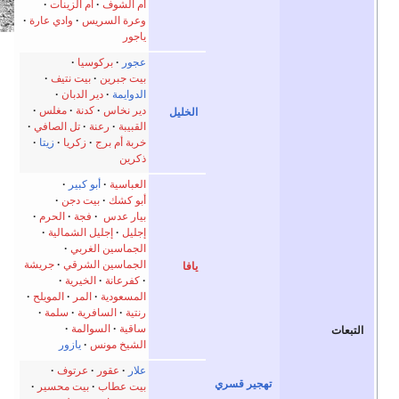
أم الشوف
أم الزينات
وعرة السريس
وادي عارة
ياجور
عجور
بركوسيا
بيت جبرين
بيت نتيف
الدوايمة
دير الدبان
دير نخاس
كدنة
مغلس
الخليل
القبيبة
رعنة
تل الصافي
خربة أم برج
زكريا
زيتا
ذكرين
العباسية
أبو كبير
أبو كشك
بيت دجن
بيار عدس
·
فجة
الحرم
إجليل
إجليل الشمالية
الجماسين الغربي
الجماسين الشرقي
جريشة
يافا
كفرعانة
الخيرية
المسعودية
المر
المويلح
رنتية
السافرية
سلمة
ساقية
السوالمة
الشيخ مونس
يازور
علار
عقور
عرتوف
ر قسري
بيت عطاب
بيت محسير