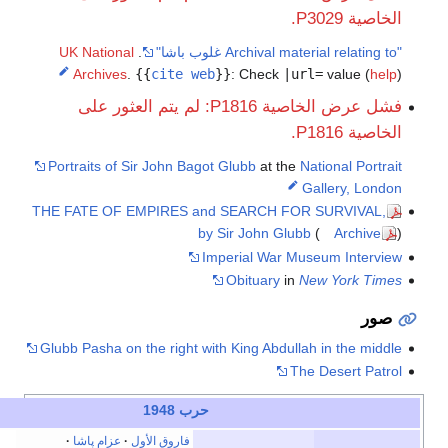
UK National
.
Archives
.
{{
cite web
}}
:
Chec
فشل عرض الخاصية P1816: لم يتم العثور على
Portraits of Sir John Bagot Glubb
at 
THE FATE OF EMPIRES and SEARCH 
by Sir John 
Imperial Wa
Obituary
Glubb Pasha on the right with King Abd
حرب 1948
e
t
v
أخف
فاروق الأول
عزام پاشا