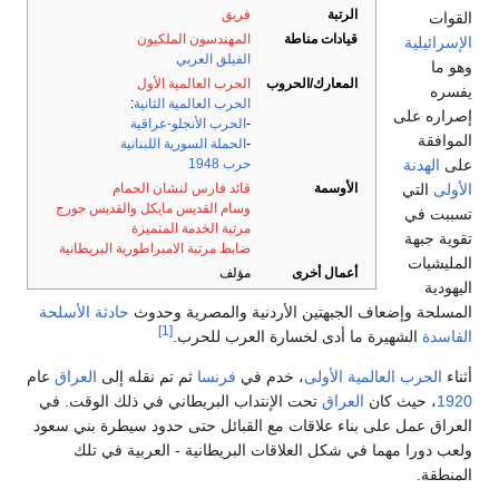
فريق
ناطة
المهندسون الملكيون
الفيلق العربي
/الحروب
الحرب العالمية الأول
الحرب العالمية الثانية
:
-
الحرب الأنجلو-عراقية
-
الحملة السورية اللبنانية
حرب 1948
قائد فارس لنشان الحمام
وسام القديس مايكل والقديس جورج
مرتبة الخدمة المتميزة
ضابط مرتبة الامبراطورية البريطانية
خرى
مؤلف
ن الأردنية والمصرية وحدوث
حادثة الأسلحة
[1]
لخسارة العرب للحرب.
ى
، خدم في
فرنسا
ثم تم نقله إلى
العراق
عام
ت الإنتداب البريطاني في ذلك الوقت. في
اقات مع القبائل حتى حدود سيطرة بني سعود
علاقات البريطانية - العربية في تلك