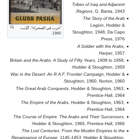
Tribes o
Regi
Th
"حرب في الصحراء"، گلـَب،
Stought
1960.
A Sol
Britain and the Arabs: A Study of Fifty 
Hodder 
War in the Desert: An R.A.F. Frontier 
Stoughton, 
The Great Arab Conquests
, Hodder 
The Empire of the Arabs
, Hodder 
The Course of Empire: The Arabs and
Hodder & Stoughton, 1965, P
The Lost Centuries: From the Mu
Renaissance of Europe, 1145-1453
, H