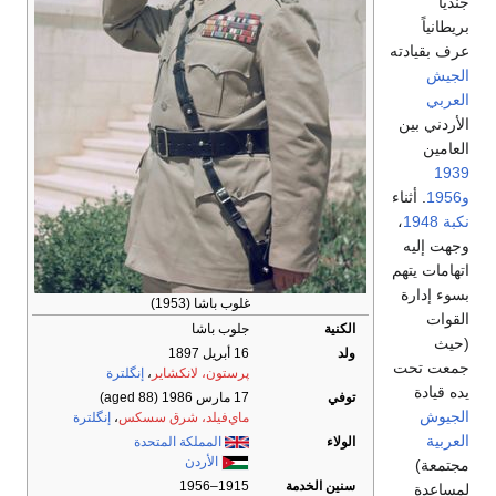
غلوب باشا (1953)
جلوب باشا
16 أبريل 1897
پرستون، لانكشاير
،
إنگلترة
17 مارس 1986
(aged 88)
ماي‌فيلد، شرق سسكس
،
إنگلترة
المملكة المتحدة
الأردن
خدمة
1915–1956