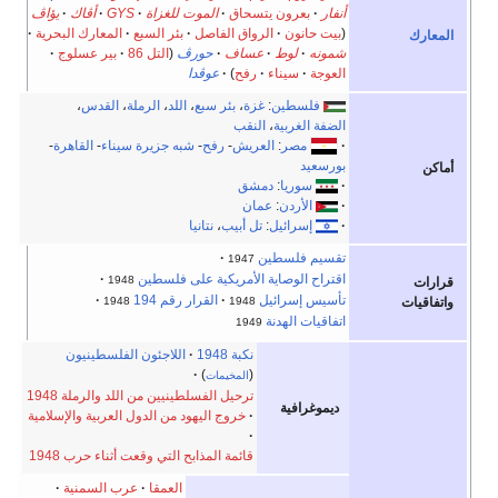
بعرون يتسحاق
الموت للغزاة
GYS
أڤاك
يؤاڤ
انون
الرواق الفاصل
بئر السبع
المعارك البحرية
لوط
عساف
حورڤ
(
التل 86
بير عسلوج
سيناء
رفح
)
عوڤدا
لسطين
:
غزة
،
بئر سبع
،
اللد
،
الرملة
،
القدس
،
الغربية
،
النقب
مصر
:
العريش
-
رفح
-
شبه جزيرة سيناء
-
القاهرة
-
يد
سوريا
:
دمشق
الأردن
:
عمان
إسرائيل
:
تل أبيب
،
نتانيا
 فلسطين
1947
 الوصاية الأمريكية على فلسطين
1948
 إسرائيل
القرار رقم 194
1948
1948
ت الهدنة
1949
نكبة 1948
اللاجئون الفلسطينيون
)
(
المخيمات
ترحيل الفسلطينيين من اللد والرملة 1948
رافية
خروج اليهود من الدول العربية والإسلامية
قائمة المذابح التي وقعت أثناء حرب 1948
العمقا
عرب السمنية