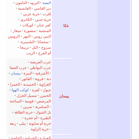
البصة
البروه
الدامون
دير القاسي
الغابسية
إقرت
خربة عربي
خربة جدين
الكابري
كفر عنان
كويكات
عكا
المنشية
منصورة
ميعار
النبي روبين
النهر
الرويس
سحماتا
السُميرية
سروح
التل
تربيخا
أم الفرج
الزيب
عرب العريضة
عرب البواطي
عرب الصفا
الأشرفية
البيرة
بيسان
دنة
فرونة
الفاتور
الغزاوية
الحميدية
الحمرا
جبول
كفرة
كوكب الهوا
الخنيزر
مسيل الجزل
بيسان
المرصص
قومية
الساخنة
السامرية
سرين
تل الشوك
خربة الطاقة
الطيرة
أم عجرة
خربة أم صابونة
يبلى
زبعة
خربة الزاوية
العمارة
الجمامة
الخلصة