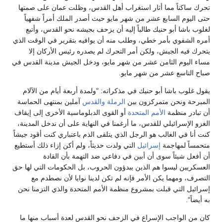
ستغراب أهل القدس، وظلت عمان على صمتها
 شهر مايو حيث أصدر الملك أمراً شفهياً
اً إليه أن يزحف بجيشه نحو القدس، وأتبع
وطلب منه أن يوافيه بتقرير في الوقت الذي
مر التحرك لم يصدره رئيس الأركان إلا
من شهر مايو، ودخل الجيش مدينة القدس في
 مايو.
في مذكراته: "ولمدة أربعة أيام من الآلام
 بين
الرملة
والقدس
آملين بمنتهى الحماسة
تحدة
أو القوى الدبلوماسية الأخرى إلى إيقاف
ما أرغمنا في النهاية على أن ندخل المدينة،
جل الذي يتلقى الذم باعتباري كنت أقود جيشاً
التي ولدت حديثاً، ولم أكن إزاء ذلك أستطيع
ن في دفاعي ضد التهمة بأن القادة
ن يبدؤون الحروب، بل الحكومات التي لها حق
فإنه لم تكن لدينا نوايا لأن نصطدم مع
ع منظمة الأمم المتحدة والذي التزمنا نحن
في الزحف نحو القدس لعدة أسباب منها ما