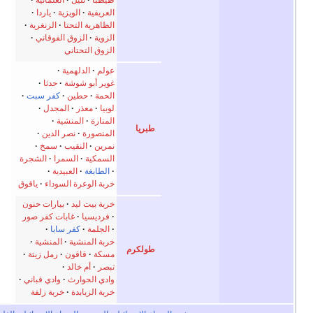
العريفية
الويزية
ياردا
الظاهرية التحتا
الزنغرية
الزوية
الزوق الفوقاني
الزوق التحتاني
عولم
الدلهمية
غوير أبو شوشة
حدثا
الحمة
حطين
كفر سبت
لوبيا
معذر
المجدل
المنارة
المنشية
طبريا
المنصورة
نصر الدين
نمرين
النقيب
سمخ
السمكية
السمرا
الشجرة
الطابغة
العبيدية
خربة الوعرة السوداء
ياقوق
خربة بيت ليد
بيارات حنون
فرديسيا
غابات كفر صور
الجلمة
كفر سابا
خربة المنشية
المنشية
طولكرم
مسكة
قاقون
رمل زيتة
تبصر
أم خالد
وادي الحوارث
وادي قباني
خربة الزبابدة
خربة زلفة