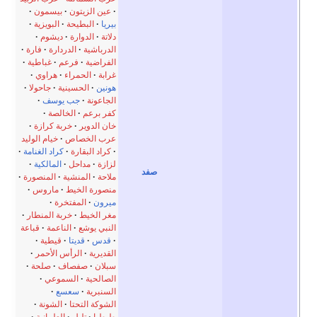
عين الزيتون
بيسمون
بيريا
البطيحة
البويزية
دلاتة
الدوارة
ديشوم
الدرباشية
الدردارة
فارة
الفراضية
فرعم
غباطية
غرابة
الحمراء
هراوي
هونين
الحسينية
جاحولا
الجاعونة
جب يوسف
كفر برعم
الخالصة
خان الدوير
خربة كرازة
عرب الخصاص
خيام الوليد
كراد البقارة
كراد الغنامة
لزازة
مداحل
المالكية
صفد
ملاحة
المنشية
المنصورة
منصورة الخيط
ماروس
ميرون
المفتخرة
مغر الخيط
خربة المنطار
النبي يوشع
الناعمة
قباعة
قدس
قديتا
قيطية
القديرية
الرأس الأحمر
سبلان
صفصاف
صلحة
الصالحية
السموعي
السنبرية
سعسع
الشوكة التحتا
الشونة
طيطبا
تليل
العلمانية