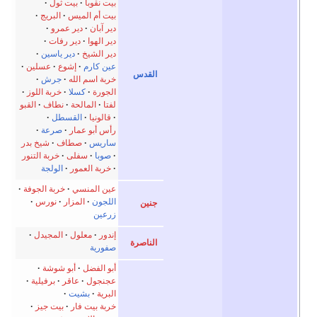
بيت نقوبا
بيت ثول
بيت أم الميس
البريج
دير آبان
دير عمرو
دير الهوا
دير رفات
دير الشيخ
دير ياسين
عين كارم
إشوع
عسلين
القدس
خربة اسم الله
جرش
الجورة
كسلا
خربة اللوز
لفتا
المالحة
نطاف
القبو
قالونيا
القسطل
رأس أبو عمار
صرعة
ساريس
صطاف
شيخ بدر
صوبا
سفلى
خربة التنور
خربة العمور
الولجة
عين المنسي
خربة الجوفة
اللجون
المزار
نورس
جنين
زرعين
إندور
معلول
المجيدل
الناصرة
صفورية
أبو الفضل
أبو شوشة
عجنجول
عاقر
برفيلية
البرية
بشيت
خربة بيت فار
بيت جيز