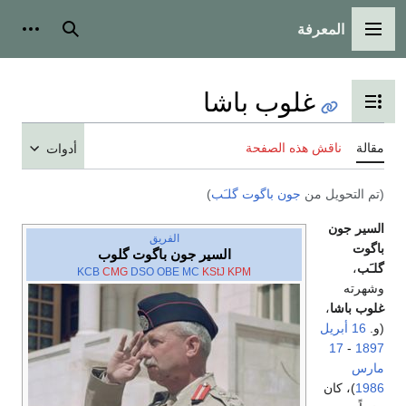
بحث
أدوات شخصية
باشا
محتويات
ة
أدوات
ت گلـَب
)
الفريق
السير جون باگوت گلوب
KCB
CMG
DSO
OBE
MC
KStJ
KPM