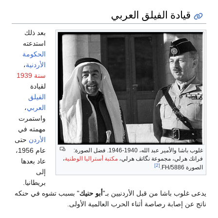
العربي
بعد ذلك
استدعته
الحكومة
الأردنية
،
سنة 1939
لقيادة
الفيلق
العربي
،
واستمرت
مهمته في
الأردن
حتى
عام 1956،
غلوب باشا والأمير عبد الله، 1940-1946. فضل الصورة:
 هرلي،
مكتبة أستراليا الوطنية
،
عاد بعدها
إلى
بريطانيا.
أردنيين بـ"
أبو حنيك
" بسبب تشوه في حنكه
ء الحرب العالمية الأولى.