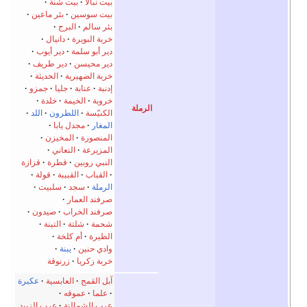
بيت نبالا
بيت شنة
بيت سوسين
بئر ماعين
بئر سالم
البرج
خربة البويرة
دانيال
دير أبو سلمة
دير أيوب
دير محيسن
دير طريف
خربة الضهيرية
الحديثة
إدنبة
عنابة
جليا
جمزو
خروبة
الخيمة
خلدة
الرملة
الكنيّسة
اللطرون
اللد
المغار
مجدل يابا
المنصورة
المخيزن
المزيرعة
النعاني
النبي روبين
قطرة
قزازة
القباب
القبيبة
قولة
الرملة
سجد
سلبيت
صرفند العمار
صرفند الخراب
صيدون
شحمة
شلتة
التينة
الطيرة
أم كلخة
وادي حنين
يبنة
خربة زكريا
زرنوقة
آبل القمح
العابسية
عكبرة
علما
عموقه
عرب الشمالنة
عرب الزبيد