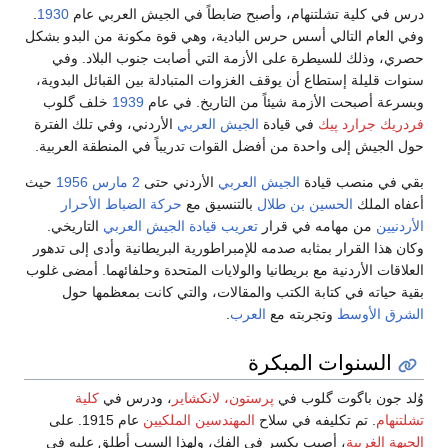
وأصبح ضابطاً في الجيش العربي عام
1930
.
رس البادية، وهي قوة مكونة من البدو بشكل
 الأزمة التي أصابت جنوب البلاد. وفي
قف الغزوات المتبادلة بين القبائل البدوية،
اً من التاريخ. في عام
1939
خلف گلوب
ادة
الجيش العربي
الأردني، وفي تلك الفترة
أفضل القوات تدريباً في المنطقة العربية.
يش العربي
الأردني حتى
2 مارس
1956
حيث
لال
بالتنسيق مع
حركة الضباط الأحرار
رار
تعريب قيادة الجيش العربي
التاريخي.
دمه للإمبراطورية البريطانية وأدى إلى تدهور
انيا والولايات المتحدة وحلفائهما. أمضى غلوب
ب والمقالات، والتي كانت بمعظمها حول
مع
العرب
.
كرة
ي
پرستون، لانكشاير
، ودرس في
كلية
سلاح
المهندسين الملكيين
عام 1915. على
ر في الفك، ولهذا السبب أطلق عليه في