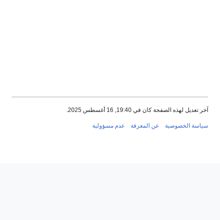
202.
فة
عدم مسؤولية