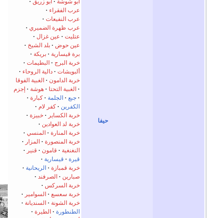
أبو شوشة
أبو زريق
عرب الفقراء
عرب النفيعات
عرب ظهرة الضميري
عتليت
عين غزال
عين حوض
بلد الشيخ
برة قيسارية
بريكة
خربة البرج
البطيمات
ألبويشات
دالية الروحاء
خربة الدامون
الغبية الفوقا
الغبية التحتا
هوشة
إجزم
جبع
الجلمة
كبارة
الكفرين
كفر لام
خربة الكساير
خبيزة
حيفا
خربة لد العوادين
خربة المنارة
المنسي
خربة المنصورة
المزار
النغنغية
قامون
قنير
قيرة
قيسارية
خربة قمبازة
الريحانية
صبارين
الصرفند
خربة السركس
خربة سعسع
السوامير
خربة الشونة
السنديانة
الطنطورة
الطيرة