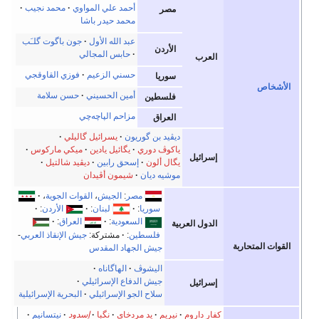
أحمد علي المواوي
محمد نجيب
مصر
محمد حيدر باشا
عبد الله الأول
جون باگوت گلـَب
الأردن
حابس المجالي
ب
حسني الزعيم
فوزي القاوقجي
سوريا
أمين الحسيني
حسن سلامة
فلسطين
مزاحم الپاچه‌چي
العراق
ديڤيد بن گوريون
يسرائيل گاليلي
ياكوڤ دوري
يگائيل يادين
ميكي ماركوس
يل
يگال ألون
إسحق رابين
ديڤيد شالتيل
موشيه ديان
شيمون أڤيدان
مصر
:
الجيش
،
القوات الجوية
،
سوريا
:
لبنان
:
الأردن
:
السعودية
:
العراق
:
 العربية
فلسطين
:
مشتركة:
جيش الإنقاذ العربي
-
جيش الجهاد المقدس
اليشوڤ
الهاگاناه
جيش الدفاع الإسرائيلي
يل
سلاح الجو الإسرائيلي
البحرية الإسرائيلية
اروم
نيريم
يد مردخاي
نگبا
إسدود
نيتسانيم