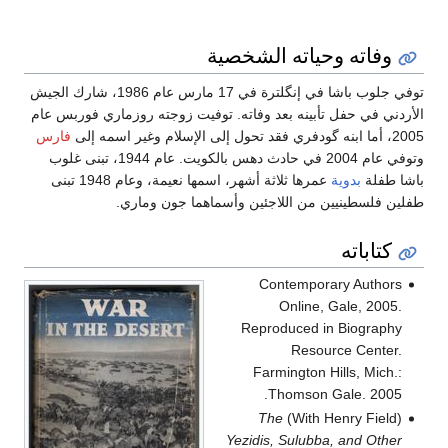
 الشخصية
توفي جلوب باشا في إنگلترة في 17 مارس عام 1986، شارك الجيش
عد وفاته. توفيت زوجته روزماري فوربس عام
فارس
وتوفي عام 2004 في حادث دهس بالكويت. عام 1944، تبنى غلوب
عمرها ثلاثة أشهر، اسمها نعيمة، وعام 1948 تبنى
اجئين وأسماهما جون وماري.
Con
Repro
Farm
Th
Th
Yezidis,