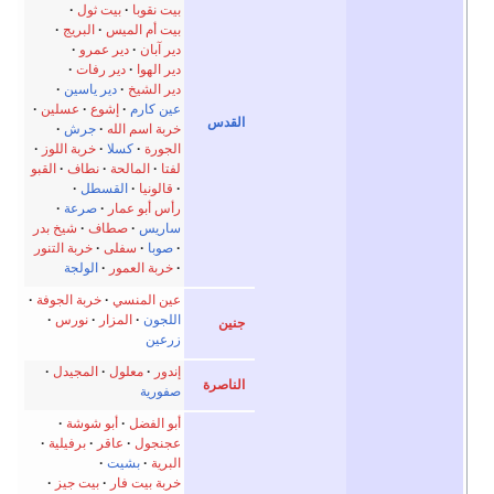
بيت نقوبا
بيت ثول
بيت أم الميس
البريج
دير آبان
دير عمرو
دير الهوا
دير رفات
دير الشيخ
دير ياسين
عين كارم
إشوع
عسلين
القدس
خربة اسم الله
جرش
الجورة
كسلا
خربة اللوز
لفتا
المالحة
نطاف
القبو
قالونيا
القسطل
رأس أبو عمار
صرعة
ساريس
صطاف
شيخ بدر
صوبا
سفلى
خربة التنور
خربة العمور
الولجة
عين المنسي
خربة الجوفة
اللجون
المزار
نورس
جنين
زرعين
إندور
معلول
المجيدل
الناصرة
صفورية
أبو الفضل
أبو شوشة
عجنجول
عاقر
برفيلية
البرية
بشيت
خربة بيت فار
بيت جيز