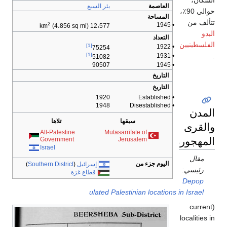
بئر السبع
2
(4،856 sq mi)
12،577 km
[1]
75254
[1]
51082
90507
1920
1948
سبقها
تلاها
All-Palestine
Mutasarrifate 
Government
Jerusal
Israel
من
إسرائيل
(
Southern District
)
قطاع غزة
ulated Palestinia