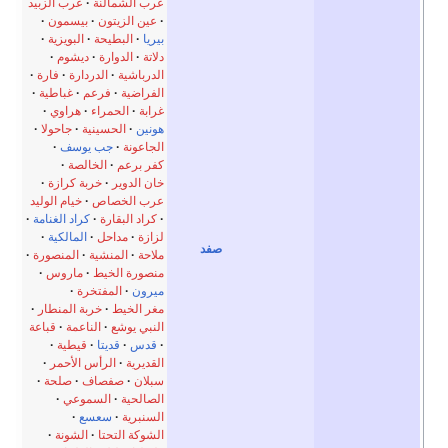
عرب الشمالنة
عرب الزبيد
عين الزيتون
بيسمون
بيريا
البطيحة
البويزية
دلاتة
الدوارة
ديشوم
الدرباشية
الدردارة
فارة
الفراضية
فرعم
غباطية
غرابة
الحمراء
هراوي
هونين
الحسينية
جاحولا
الجاعونة
جب يوسف
كفر برعم
الخالصة
خان الدوير
خربة كرازة
عرب الخصاص
خيام الوليد
كراد البقارة
كراد الغنامة
لزازة
مداحل
المالكية
صفد
ملاحة
المنشية
المنصورة
منصورة الخيط
ماروس
ميرون
المفتخرة
مغر الخيط
خربة المنطار
النبي يوشع
الناعمة
قباعة
قدس
قديتا
قيطية
القديرية
الرأس الأحمر
سبلان
صفصاف
صلحة
الصالحية
السموعي
السنبرية
سعسع
الشوكة التحتا
الشونة