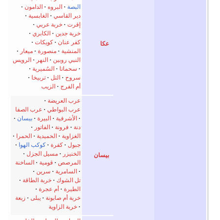
البصة
البروه
الدامون
دير القاسي
الغابسية
إقرت
خربة عربي
خربة جدين
الكابري
كفر عنان
كويكات
عكا
المنشية
منصورة
ميعار
النبي روبين
النهر
الرويس
سحماتا
السُميرية
سروح
التل
تربيخا
أم الفرج
الزيب
عرب العريضة
عرب البواطي
عرب الصفا
الأشرفية
البيرة
بيسان
دنة
فرونة
الفاتور
الغزاوية
الحميدية
الحمرا
جبول
كفرة
كوكب الهوا
الخنيزر
مسيل الجزل
بيسان
المرصص
قومية
الساخنة
السامرية
سرين
تل الشوك
خربة الطاقة
الطيرة
أم عجرة
خربة أم صابونة
يبلى
زبعة
خربة الزاوية