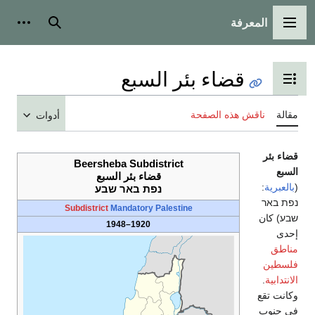
بحث
أدوات شخصية
ئر السبع
محتويات
ة
أدوات
Beersheba Subdistrict
قضاء بئر السبع
נפת באר שבע
Subdistrict
Mandatory Palestine
1920–1948