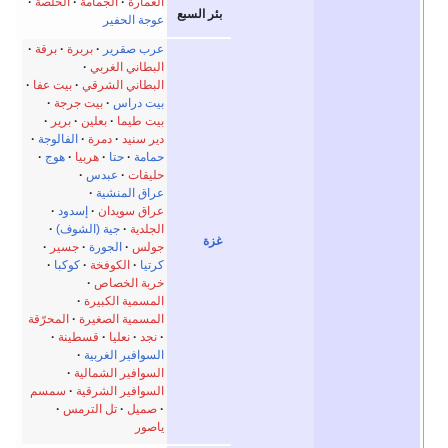
العمارة
الجمامة
الخلصة
بئر السبع
عوجة الحفير
عرب صقرير
بربرة
برقة
البطاني الغربي
البطاني الشرقي
بيت عفا
بيت دراس
بيت جرجة
بيت طيما
بعلين
برير
دير سنيد
دمرة
الفالوجة
حمامة
حتا
هربيا
هوج
حليقات
عبدس
عراق المنشية
عراق سويدان
إسدود
الجلدية
جية (الشوف)
غزة
جولس
الجورة
جسير
كرتيا
الكوفخة
كوكبا
خربة الخصاص
المسمية الكبيرة
المسمية الصغيرة
المحرّقة
نجد
نعليا
قسطينة
السوافير الغربية
السوافير الشمالية
السوافير الشرقية
سمسم
صميل
تل الترمس
ياصور