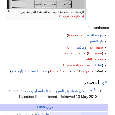
 السكانية الرسمية للمنطقة الفرعية، من
قرى، 1945
.
)
Ne
)
Ur
al-
Umm 
cla
Al-Qadirat
(
Khirbat Futais
(
أوفاكيم
)
ئر السبع - بلادنا فلسطين، صفحة 330"
.
.
Palestine Remembered
. Retrie
حرب 1948
e
t
v
أخف
فاروق الأول
عزام پاشا