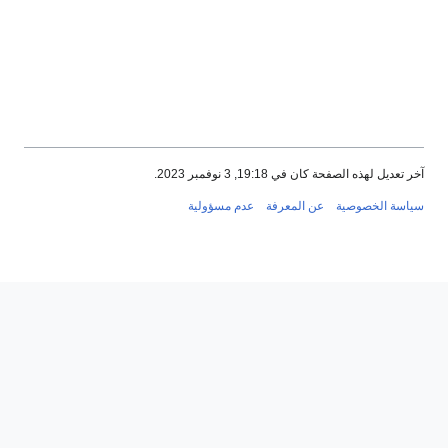
202.
فة
عدم مسؤولية