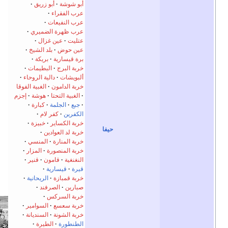
أبو شوشة
أبو زريق
عرب الفقراء
عرب النفيعات
عرب ظهرة الضميري
عتليت
عين غزال
عين حوض
بلد الشيخ
برة قيسارية
بريكة
خربة البرج
البطيمات
ألبويشات
دالية الروحاء
خربة الدامون
الغبية الفوقا
الغبية التحتا
هوشة
إجزم
جبع
الجلمة
كبارة
الكفرين
كفر لام
خربة الكساير
خبيزة
حيفا
خربة لد العوادين
خربة المنارة
المنسي
خربة المنصورة
المزار
النغنغية
قامون
قنير
قيرة
قيسارية
خربة قمبازة
الريحانية
صبارين
الصرفند
خربة السركس
خربة سعسع
السوامير
خربة الشونة
السنديانة
الطنطورة
الطيرة