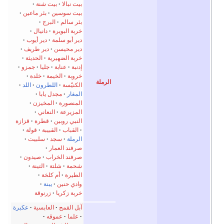
بيت نبالا
بيت شنة
بيت سوسين
بئر ماعين
بئر سالم
البرج
خربة البويرة
دانيال
دير أبو سلمة
دير أيوب
دير محيسن
دير طريف
خربة الضهيرية
الحديثة
إدنبة
عنابة
جليا
جمزو
خروبة
الخيمة
خلدة
الرملة
الكنيّسة
اللطرون
اللد
المغار
مجدل يابا
المنصورة
المخيزن
المزيرعة
النعاني
النبي روبين
قطرة
قزازة
القباب
القبيبة
قولة
الرملة
سجد
سلبيت
صرفند العمار
صرفند الخراب
صيدون
شحمة
شلتة
التينة
الطيرة
أم كلخة
وادي حنين
يبنة
خربة زكريا
زرنوقة
آبل القمح
العابسية
عكبرة
علما
عموقه