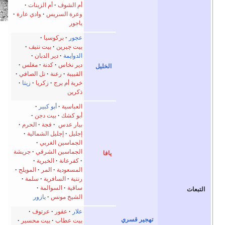
أم الشوف
أم الزينات
وعرة السريس
وادي عارة
ياجور
عجور
بركوسيا
بيت جبرين
بيت نتيف
الدوايمة
دير الدبان
دير نخاس
كدنة
مغلس
الخليل
القبيبة
رعنة
تل الصافي
خربة أم برج
زكريا
زيتا
ذكرين
العباسية
أبو كبير
أبو كشك
بيت دجن
بيار عدس
·
فجة
الحرم
إجليل
إجليل الشمالية
الجماسين الغربي
الجماسين الشرقي
جريشة
يافا
كفرعانة
الخيرية
المسعودية
المر
المويلح
رنتية
السافرية
سلمة
ساقية
السوالمة
الشيخ مونس
يازور
علار
عقور
عرتوف
ر قسري
بيت عطاب
بيت محسير