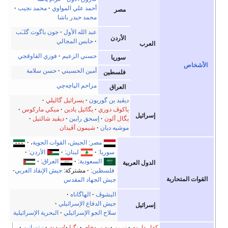
أحمد علي المواوي
محمد نجيب
مصر
محمد حيدر باشا
عبد الله الأول
جون باگوت گلـَب
الأردن
حابس المجالي
ب
حسني الزعيم
فوزي القاوقجي
سوريا
أمين الحسيني
حسن سلامة
فلسطين
مزاحم الپاچه‌چي
العراق
ديڤيد بن گوريون
يسرائيل گاليلي
ياكوڤ دوري
يگائيل يادين
ميكي ماركوس
يل
يگال ألون
إسحق رابين
ديڤيد شالتيل
موشيه ديان
شيمون أڤيدان
مصر
:
الجيش
،
القوات الجوية
،
سوريا
:
لبنان
:
الأردن
:
السعودية
:
العراق
:
 العربية
فلسطين
:
مشتركة:
جيش الإنقاذ العربي
-
جيش الجهاد المقدس
اليشوڤ
الهاگاناه
جيش الدفاع الإسرائيلي
يل
سلاح الجو الإسرائيلي
البحرية الإسرائيلية
اروم
نيريم
يد مردخاي
نگبا
إسدود
نيتسانيم