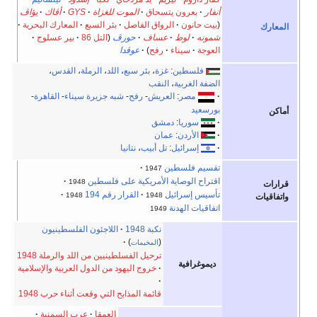
بعرون يتسحاق
الموت للغزاة
GYS
أڤاك
يؤاڤ
انون
الرواق الفاصل
بئر السبع
المعارك البحرية
لوط
عساف
حورڤ
(
التل 86
بير عسلوج
سيناء
رفح
)
عوڤدا
لسطين
:
غزة
،
بئر سبع
،
اللد
،
الرملة
،
القدس
،
الغربية
،
النقب
مصر
:
العريش
-
رفح
-
شبه جزيرة سيناء
-
القاهرة
-
يد
سوريا
:
دمشق
الأردن
:
عمان
إسرائيل
:
تل أبيب
،
نتانيا
 فلسطين
1947
 الوصاية الأمريكية على فلسطين
1948
 إسرائيل
القرار رقم 194
1948
1948
ت الهدنة
1949
نكبة 1948
اللاجئون الفلسطينيون
)
(
المخيمات
ترحيل الفسلطينيين من اللد والرملة 1948
رافية
خروج اليهود من الدول العربية والإسلامية
قائمة المذابح التي وقعت أثناء حرب 1948
العمقا
عرب السمنية