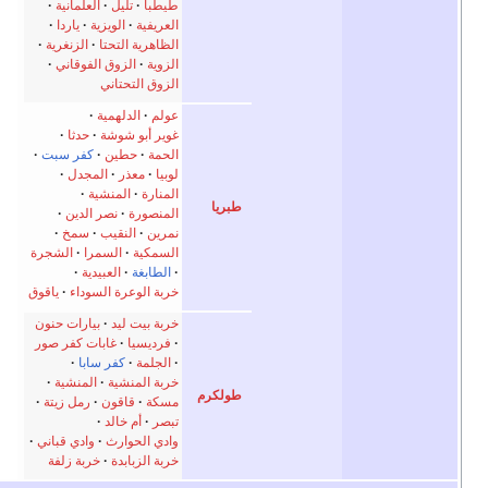
طيطبا
تليل
العلمانية
العريفية
الويزية
ياردا
الظاهرية التحتا
الزنغرية
الزوية
الزوق الفوقاني
الزوق التحتاني
عولم
الدلهمية
غوير أبو شوشة
حدثا
الحمة
حطين
كفر سبت
لوبيا
معذر
المجدل
المنارة
المنشية
طبريا
المنصورة
نصر الدين
نمرين
النقيب
سمخ
السمكية
السمرا
الشجرة
الطابغة
العبيدية
خربة الوعرة السوداء
ياقوق
خربة بيت ليد
بيارات حنون
فرديسيا
غابات كفر صور
الجلمة
كفر سابا
خربة المنشية
المنشية
طولكرم
مسكة
قاقون
رمل زيتة
تبصر
أم خالد
وادي الحوارث
وادي قباني
خربة الزبابدة
خربة زلفة