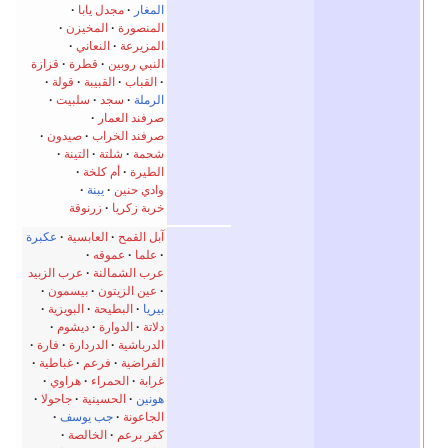
المغار
مجدل يابا
المنصورة
المخيزن
المزيرعة
النعاني
النبي روبين
قطرة
قزازة
القباب
القبيبة
قولة
الرملة
سجد
سلبيت
صرفند العمار
صرفند الخراب
صيدون
شحمة
شلتة
التينة
الطيرة
أم كلخة
وادي حنين
يبنة
خربة زكريا
زرنوقة
آبل القمح
العابسية
عكبرة
علما
عموقه
عرب الشمالنة
عرب الزبيد
عين الزيتون
بيسمون
بيريا
البطيحة
البويزية
دلاتة
الدوارة
ديشوم
الدرباشية
الدردارة
فارة
الفراضية
فرعم
غباطية
غرابة
الحمراء
هراوي
هونين
الحسينية
جاحولا
الجاعونة
جب يوسف
كفر برعم
الخالصة