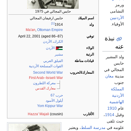
حابس المجالي في 1975
لاد
حابس ارفيفان المجالي
[1]
1914
Ma'an
,
Ottoman Empire
April 22, 2001 (aged 86–87)
الكرك
،
الأردن
الأردن
مشير
ناطة
الفيلق العربي
القوات المسلحة الأردنية
/الحروب
Second World War
First Arab–Israeli War
معركة اللطرون
معارك القدس
حرب 67
أيلول الأسود
Yom Kippur War
Hazza' Majali
(cousin)
، ويعتبر