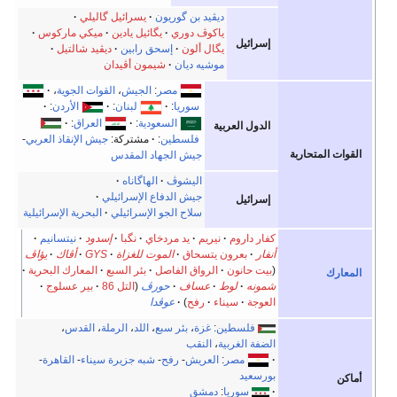
ديڤيد بن گوريون
يسرائيل گاليلي
ياكوڤ دوري
يگائيل يادين
ميكي ماركوس
يل
يگال ألون
إسحق رابين
ديڤيد شالتيل
موشيه ديان
شيمون أڤيدان
مصر
:
الجيش
،
القوات الجوية
،
سوريا
:
لبنان
:
الأردن
:
السعودية
:
العراق
:
 العربية
فلسطين
:
مشتركة:
جيش الإنقاذ العربي
-
جيش الجهاد المقدس
اليشوڤ
الهاگاناه
جيش الدفاع الإسرائيلي
يل
سلاح الجو الإسرائيلي
البحرية الإسرائيلية
اروم
نيريم
يد مردخاي
نگبا
إسدود
نيتسانيم
بعرون يتسحاق
الموت للغزاة
GYS
أڤاك
يؤاڤ
انون
الرواق الفاصل
بئر السبع
المعارك البحرية
لوط
عساف
حورڤ
(
التل 86
بير عسلوج
سيناء
رفح
)
عوڤدا
لسطين
:
غزة
،
بئر سبع
،
اللد
،
الرملة
،
القدس
،
الغربية
،
النقب
مصر
:
العريش
-
رفح
-
شبه جزيرة سيناء
-
القاهرة
-
يد
سوريا
:
دمشق