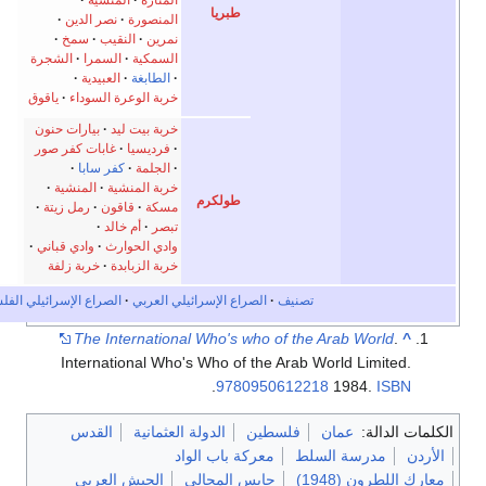
المنارة
المنشية
طبريا
المنصورة
نصر الدين
نمرين
النقيب
سمخ
السمكية
السمرا
الشجرة
الطابغة
العبيدية
خربة الوعرة السوداء
ياقوق
خربة بيت ليد
بيارات حنون
فرديسيا
غابات كفر صور
الجلمة
كفر سابا
خربة المنشية
المنشية
طولكرم
مسكة
قاقون
رمل زيتة
تبصر
أم خالد
وادي الحوارث
وادي قباني
خربة الزبابدة
خربة زلفة
نيف
الصراع الإسرائيلي العربي
الصراع الإسرائيلي الفلسطيني
The International Who's who of t
International Who's Who of the Ara
.
9780950612
فلسطين
الدولة العثمانية
القدس
ط
معركة باب الواد
حابس المجالي
الجيش العربي