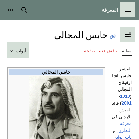
بحث
أدوات شخصية
المجالي
محتويات
ة
أدوات
حابس المجالي