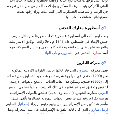
 حياته ووطنه بالبطولة والفداء، حيث أخذ
ه العسكري وإخلاصه الحقيقي من خلال تدرجه
رية التي كلما علت وزاد رقيها ثقلت
تها.
القدس
رة عسكرية تجلت صورها من خلال حروب
جيش الإنقاذ في فلسطين عام 1948 م ، فلا زالت الوثائق الإسرائيلية
ته وحنكته كلما حمي وطيس المعركة، فهو
للطرون
و
باب الواد
.
 قاد خلالها حابس القوات الأردنية المكونة
في مواجهة شرسة مع عدد جيد التسليح يصل تعداده
وتمكن هذا القائد الشاب أن يدفع بالقوات الأردنية
ظيره في تلك الحروب، منادياً نشامى
الجيش
لمنية ولا الدنية) فتلحق بالقوات الإسرائيلية
عض الجهات اليهودية خسائرها بألفي قتيل،
ئيليين من بينهم رئيس وزراء
إسرائيل
السابق
دا للقوات الإسرائيلية في تلك المعركة ونقل