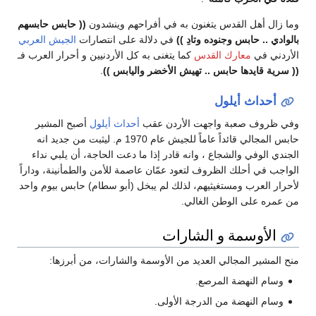
ون به في أفراحهم وينشدون
(( حابس حابسهم
دِ ))
في دلالة على انتصارات
الجيش العربي
كما يتغنى به كل الأردنيين و أحرار العرب فـ
تهيش الأخضر واليابس ))
.
 الأردن عقب
أحداث أيلول
أصبح المشير
حابس المجالي قائداً عاماً للجيش عام 1970 م. ليثبت من جديد انه
انه قادر إذا ما دعت الحاجة، أن يلبي نداء
تعود عمّان عاصمة للأمن والطمأنينة، وداراً
، لذلك لم يبخل (أبو سطام) حابس بيوم واحد
لي.
شارات
يد من الأوسمة والشارات، من أبرزها:
جة الأولى.