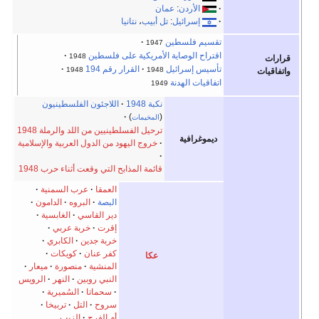
الأردن
:
عمان
إسرائيل
:
تل أبيب
،
نتانيا
 فلسطين
1947
 الوصاية الأمريكية على فلسطين
1948
 إسرائيل
القرار رقم 194
1948
1948
ت الهدنة
1949
نكبة 1948
اللاجئون الفلسطينيون
)
(
المخيمات
ترحيل الفسلطينيين من اللد والرملة 1948
رافية
خروج اليهود من الدول العربية والإسلامية
قائمة المذابح التي وقعت أثناء حرب 1948
العمقا
عرب السمنية
البصة
البروه
الدامون
دير القاسي
الغابسية
إقرت
خربة عربي
خربة جدين
الكابري
كفر عنان
كويكات
عكا
المنشية
منصورة
ميعار
النبي روبين
النهر
الرويس
سحماتا
السُميرية
سروح
التل
تربيخا
أم الفرج
الزيب