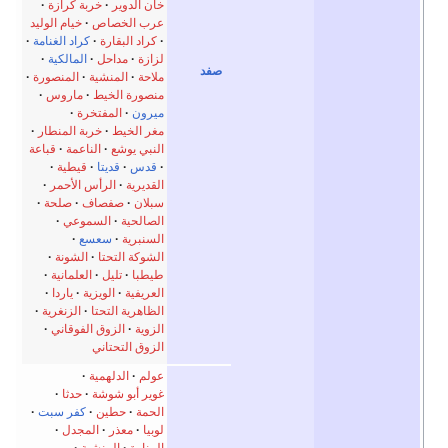
خان الدوير
خربة كرازة
عرب الخصاص
خيام الوليد
كراد البقارة
كراد الغنامة
لزازة
مداحل
المالكية
صفد
ملاحة
المنشية
المنصورة
منصورة الخيط
ماروس
ميرون
المفتخرة
مغر الخيط
خربة المنطار
النبي يوشع
الناعمة
قباعة
قدس
قديتا
قيطية
القديرية
الرأس الأحمر
سبلان
صفصاف
صلحة
الصالحية
السموعي
السنبرية
سعسع
الشوكة التحتا
الشونة
طيطبا
تليل
العلمانية
العريفية
الويزية
ياردا
الظاهرية التحتا
الزنغرية
الزوية
الزوق الفوقاني
الزوق التحتاني
عولم
الدلهمية
غوير أبو شوشة
حدثا
الحمة
حطين
كفر سبت
لوبيا
معذر
المجدل