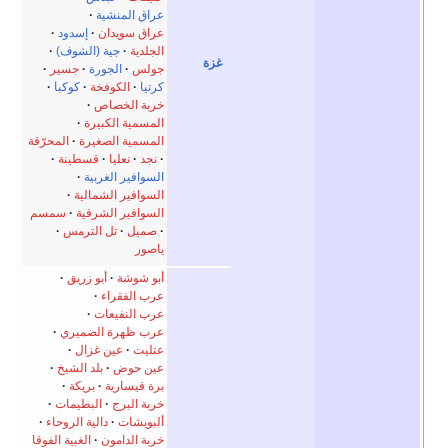
عراق المنشية
عراق سويدان
إسدود
الجلدية
جية (الشوف)
غزة
جولس
الجورة
جسير
كرتيا
الكوفخة
كوكبا
خربة الخصاص
المسمية الكبيرة
المسمية الصغيرة
المحرّقة
نجد
نعليا
قسطينة
السوافير الغربية
السوافير الشمالية
السوافير الشرقية
سمسم
صميل
تل الترمس
ياصور
أبو شوشة
أبو زريق
عرب الفقراء
عرب النفيعات
عرب ظهرة الضميري
عتليت
عين غزال
عين حوض
بلد الشيخ
برة قيسارية
بريكة
خربة البرج
البطيمات
ألبويشات
دالية الروحاء
خربة الدامون
الغبية الفوقا