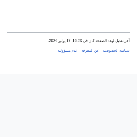
202.
فة
عدم مسؤولية