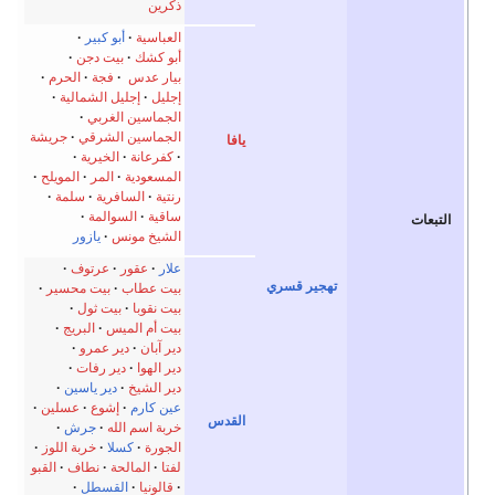
ذكرين
العباسية
أبو كبير
أبو كشك
بيت دجن
بيار عدس
·
فجة
الحرم
إجليل
إجليل الشمالية
الجماسين الغربي
الجماسين الشرقي
جريشة
يافا
كفرعانة
الخيرية
المسعودية
المر
المويلح
رنتية
السافرية
سلمة
ساقية
السوالمة
الشيخ مونس
يازور
علار
عقور
عرتوف
ر قسري
بيت عطاب
بيت محسير
بيت نقوبا
بيت ثول
بيت أم الميس
البريج
دير آبان
دير عمرو
دير الهوا
دير رفات
دير الشيخ
دير ياسين
عين كارم
إشوع
عسلين
القدس
خربة اسم الله
جرش
الجورة
كسلا
خربة اللوز
لفتا
المالحة
نطاف
القبو
قالونيا
القسطل