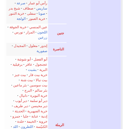
رأس أبو عمار
صرعة
ساريس
صطاف
شيخ بدر
صوبا
سفلى
خربة التنور
خربة العمور
الولجة
عين المنسي
خربة الجوفة
اللجون
المزار
نورس
جنين
زرعين
إندور
معلول
المجيدل
الناصرة
صفورية
أبو الفضل
أبو شوشة
عجنجول
عاقر
برفيلية
البرية
بشيت
خربة بيت فار
بيت جيز
بيت نبالا
بيت شنة
بيت سوسين
بئر ماعين
بئر سالم
البرج
خربة البويرة
دانيال
دير أبو سلمة
دير أيوب
دير محيسن
دير طريف
خربة الضهيرية
الحديثة
إدنبة
عنابة
جليا
جمزو
خروبة
الخيمة
خلدة
الرملة
الكنيّسة
اللطرون
اللد