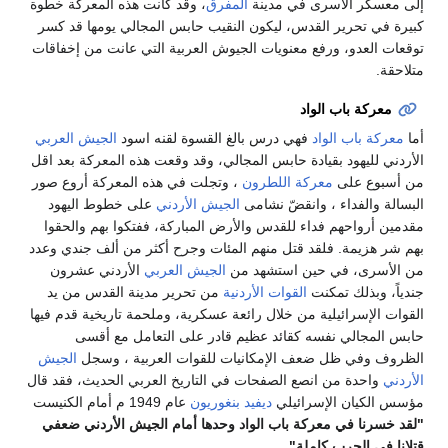
دينة
المفرق
، وقد كانت هذه المعركة خطوة
يكون النقيب حابس المجالي يومها قد كسر
يات الجيوش العربية التي عانت من إخفاقات
رس بالغ القسوة لقنه اسود
الجيش العربي
بس المجالي، وقد وقعت هذه المعركة بعد اقل
لطرون
، وتجلت في هذه المعركة أروع صور
 نشامى
الجيش الأردني
على خطوط اليهود
دس والأرض المباركة، ففتكوا بهم والحقوا
 منهم المئات وجرح أكثر من ألف جندي وعدد
تشهد من
الجيش العربي
الأردني عشرون
ت الأردنية
من تحرير مدينة القدس من يد
ال رائعة عسكرية، وملحمة تاريخية قدم فيها
د عظيم قادر على التعامل مع أقسى
مكانيات للقوات العربية ، وسجل
الجيش
صفحات في التاريخ العربي الحديث، فقد قال
ي
ديفيد بنغوريون
عام 1949 م أمام الكنيست
ب الواد وحدها أمام الجيش الأردني ضعفي