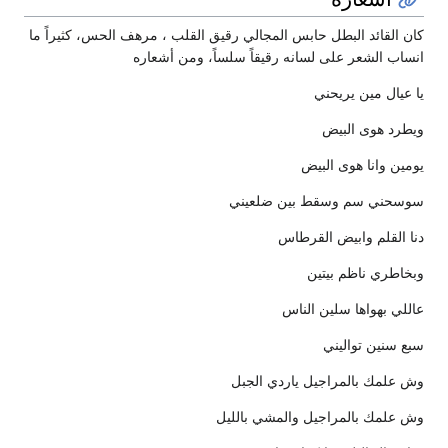
لمجالي رقيق القلب ، مرهف الحس، كثيراً ما
قيقاً سلساً، ومن أشعاره
ضلعيني
ي الجبل
شي بالليل