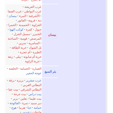
عرب العريضة
عرب البواطي
عرب الصفا
الأشرفية
البيرة
بيسان
دنة
فرونة
الفاتور
الغزاوية
الحميدية
الحمرا
جبول
كفرة
كوكب الهوا
الخنيزر
مسيل الجزل
بيسان
المرصص
قومية
الساخنة
السامرية
سرين
تل الشوك
خربة الطاقة
الطيرة
أم عجرة
خربة أم صابونة
يبلى
زبعة
خربة الزاوية
العمارة
الجمامة
الخلصة
بئر السبع
عوجة الحفير
عرب صقرير
بربرة
برقة
البطاني الغربي
البطاني الشرقي
بيت عفا
بيت دراس
بيت جرجة
بيت طيما
بعلين
برير
دير سنيد
دمرة
الفالوجة
حمامة
حتا
هربيا
هوج
حليقات
عبدس