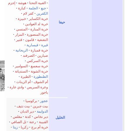
الغبية التحتا
هوشة
إجزم
جبع
الجلمة
كبارة
الكفرين
كفر لام
خربة الكساير
خبيزة
حيفا
خربة لد العوادين
خربة المنارة
المنسي
خربة المنصورة
المزار
النغنغية
قامون
قنير
قيرة
قيسارية
خربة قمبازة
الريحانية
صبارين
الصرفند
خربة السركس
خربة سعسع
السوامير
خربة الشونة
السنديانة
الطنطورة
الطيرة
أم الشوف
أم الزينات
وعرة السريس
وادي عارة
ياجور
عجور
بركوسيا
بيت جبرين
بيت نتيف
الدوايمة
دير الدبان
دير نخاس
كدنة
مغلس
الخليل
القبيبة
رعنة
تل الصافي
خربة أم برج
زكريا
زيتا