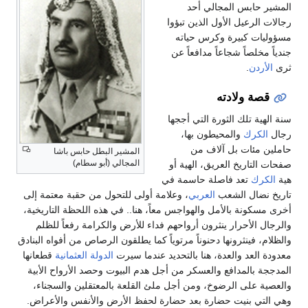
د
 تبؤوا
اته
اً عن
 أججها
ا،
المشير البطل حابس باشا
المجالي (أبو سطام)
هية أو
سمة في
ي
، وعلامة أولى للتحول من حقبة معتمة إلى
اجس معاً، هنا.. في هذه اللحظة التاريخية،
رواحهم فداء للأرض والكرامة رفعاً للظلم
ً مرتوياً كما يطلقون الرصاص من أفواه البنادق
بالتحديد عندما سيرت
الدولة العثمانية
قطعانها
ر من أجل هدم البيوت وحصد الأرواح الأبية
 أجل ملئ القلعة بالمعتقلين والسجناء،
د حضارة لحفظ الأرض والأنفس والأعراض.