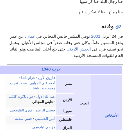
ا
ها
المشير حابس المجالي في
عمان
، عن عمر
ان حتى وفاته عضواً في مجلس الأعيان، وعمل
 الأردني
حتى بلغ أعلى المناصب وهو القائد
دنية.
حرب 1948
e
t
v
أخف
فاروق الأول
عزام پاشا
أحمد علي المواوي
محمد نجيب
مصر
محمد حيدر باشا
عبد الله الأول
جون باگوت گلـَب
الأردن
حابس المجالي
ب
حسني الزعيم
فوزي القاوقجي
سوريا
أمين الحسيني
حسن سلامة
فلسطين
مزاحم الپاچه‌چي
العراق