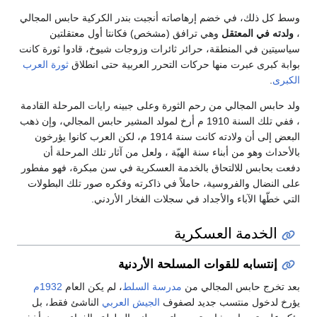
اصاته أنجبت بندر الكركية حابس المجالي
رافق (مشخص) فكانتا أول معتقلتين
ائر ثائرات وزوجات شيوخ، قادوا ثورة كانت
كات التحرر العربية حتى انطلاق
ثورة العرب
 الثورة وعلى جبينه رايات المرحلة القادمة
في تلك السنة 1910 م أرخ لمولد المشير حابس المجالي، وإن ذهب
البعض إلى أن ولادته كانت سنة 1914 م، لكن العرب كانوا يؤرخون
 الهيّة ، ولعل من آثار تلك المرحلة أن
لخدمة العسكرية في سن مبكرة، فهو مفطور
املاً في ذاكرته وفكره صور تلك البطولات
د في سجلات الفخار الأردني.
رية
لمسلحة الأردنية
 من
مدرسة السلط
، لم يكن العام
1932م
د لصفوف
الجيش العربي
الناشئ فقط، بل