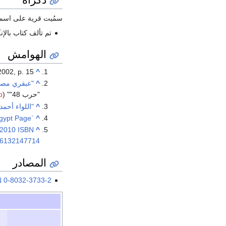
سمُيت قرية على اسم
تم تألف كتاب بالإنگل
الهوامش
2002, p. 15
^
^
"عبقري مص
"حرب 48"" ignored (
)
p
^
"اللواء أحم
`Izbat Ahmad Bey al Mawawi, Egypt Page
^
 2010 ISBN
^
86132147714
المصادر
N
0-8032-3733-2