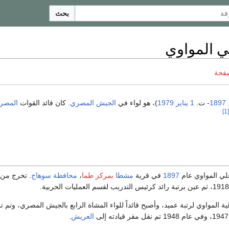
بحث
ي المواوي
صفحة
1897
- ت.
1 يناير
1979
)، هو لواء في
الجيش المصري
. كان قائد القوات
المصري
[1]
علي المواوي عام
1897
في قرية
مشطا
بمركز طما
،
محافظة سوهاج
. تخرج من
1945 تم ترقية المواوي لرتبة عميد، وأصبح قائداً للواء المشاة الرابع بالجيش المصري، وتم ت
العريش
.