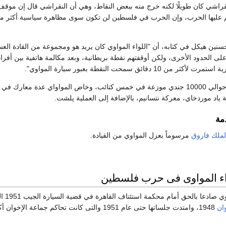
نقراشي كان طويلًا لكنه خرج منه ببعض النقاط، وهي أن النقراشي قال إن موق
تم عليها الحرب، وإن الحرب في فلسطين لن تكون سوى مظاهرة سياسية أكثر من
نين هيكل في كتابه، أن "اللواء المواوي كان يريد هو ومجموعة من القادة الع
لى الحدود الأخرى، ولكن أوقفتهم نقطة بريطانية، وبعد مكالمة هاتفية بين أفراد
 دقائق سمحت النقطة بعبور سيارة المواوي".
وأمر المواوي قوة بها حوالي 10000 جندي موزعة في خمس كتائب، وخاض المواواي عدة معارك 
مة
لملك فاروق
مرسوماً بعزل المواوي من القيادة.
اء المواوى فى حرب فلسطين
وقد وقف اللواء الم
وان
1948، وامتدت جلساتها حتى عام 1951 والتى كانت تحاكم جماعة الإخ