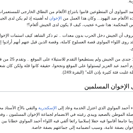
ة.
مد المواوى أن المتطوعين قاموا بانتزاع الألغام من النطاق الخارجى للمستعمرا
ه الألغام ضد اليهود... وكان هذا العمل من
الإخوان
له أهميته إذ لم يكن لدى الج
س المحكمة: هذا شيء عجيب، كيف لا يكون لدى الجيش ألغام؟!
عروف أن الجيش دخل الحرب بدون معدات .. ثم ذكر الشاهد كيف استمات الإخو
د روى اللواء المواوى قصة العسلوج كاملة، وقصة الذين قيل عنهم أنهم أرادوا إ
.
لقد نفذت ذخيرة 1500 جندى من الجيش ولم يستطيعوا 
م أحمد عبد العزيز ليستولوا على الموقع ونجحوا، حقيقة كانوا قلة ولكن كان شع
غلبت فئة كثيرة بإذن الله" (البقرة:249).
 الإخوان المسلمين
اء أحمد المواوي الذي اعتزل الخدمة وعاد إلى
الإسكندرية
والتقي بالأخ الأستاذ مخ
صلة الموطن بالصعيد ويبدي رغبته في الانضمام لجماعة الإخوان المسلمون ، وفع
ما جامعا أقاموا فيه حفلا إسلاميا رائعا ألقي فيه اللواء أحمد المواوي خطابا بين 
إخوان بصفة عامة، وسبب انضمامه إلى جماعتهم بصفة خاصة.