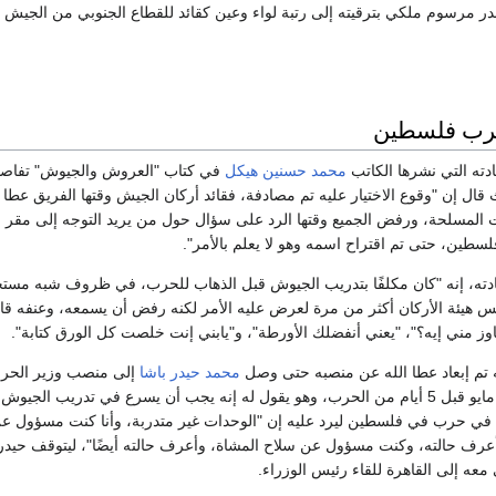
 14 مايو 1948 صدر مرسوم ملكي بترقيته إلى رتبة لواء وعين كقائد للقطاع الجنوبي من الجي
رب فلسطين
ته التي نشرها الكاتب
محمد حسنين هيكل
في كتاب "العروش والجيوش" تفاص
قال إن "وقوع الاختيار عليه تم مصادفة، فقائد أركان الجيش وقتها الفريق عطا ا
ات المسلحة، ورفض الجميع وقتها الرد على سؤال حول من يريد التوجه إلى مقر ال
سطين، حتى تم اقتراح اسمه وهو لا يعلم بالأمر".
ته، إنه "كان مكلفًا بتدريب الجيوش قبل الذهاب للحرب، في ظروف شبه مستح
س هيئة الأركان أكثر من مرة لعرض عليه الأمر لكنه رفض أن يسمعه، وعنفه قائل
وز مني إيه؟"، "يعني أنفضلك الأورطة"، و"يابني إنت خلصت كل الورق كتابة".
ه تم إبعاد عطا الله عن منصبه حتى وصل
محمد حيدر باشا
إلى منصب وزير الحرب
والتقى به في يوم 10 مايو قبل 5 أيام من الحرب، وهو يقول له إنه يجب أن يسرع في تدريب الجيوش
 حرب في فلسطين ليرد عليه إن "الوحدات غير متدربة، وأنا كنت مسؤول ع
عرف حالته، وكنت مسؤول عن سلاح المشاة، وأعرف حالته أيضًا"، ليتوقف حيدر
 معه إلى القاهرة للقاء رئيس الوزراء.