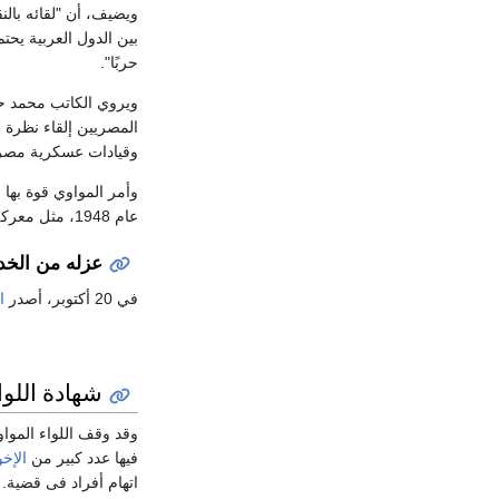
ويضيف، أن "لقائه بال
بين الدول العربية يح
حربًا".
ويروي الكاتب محمد حس
المصريين إلقاء نظرة ع
وقيادات عسكرية مصرية استمرت لأكثر من 10
عام 1948، مثل معركة ياد موردخاي، معركة نتسانيم، بالإضافة إلى العملية پلشت.
عزله من الخد
في 20 أكتوبر، أصدر
ا
شهادة اللو
فيها عدد كبير من
الإخ
اتهام أفراد فى قضية.