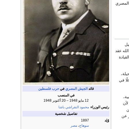
ش المصري
يل
لله عقد
قيادة
يلة،
ًا في
قائد
الجيش المصري
في
حرب فلسطين
في المنصب
ية،
12 مايو 1948 – 20 أكتوبر 1948
 لأن
رئيس الوزراء
محمود النقراشي باشا
ن
تفاصيل شخصية
 عن
وُلِد
1897
سوهاج
،
مصر