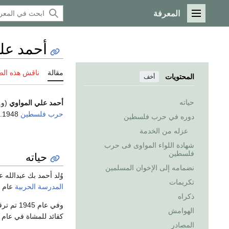
المعرفة
القائمة الرئيسية
أحمد عل
مقالة
ناقش هذه ال
المحتويات
أخف
حياته
أحمد علي المواوي
(و.
حرب فلسطين
1948.
دوره في حرب فلسطين
عزله من الخدمة
شهادة اللواء المواوى فى حرب
فلسطين
حياته
نضمامه إلى الإخوان المسلمين
وُلد أحمد بك عبدالله 
تكريمات
المدرسة الحربية
عام 1918، ثم عين برتبة رائد كرئيس التدريب لقسم العمليات الحربية.
ذكراه
وفي عام 
الهوامش
كقائد للمشاة في عام 1947، وفي عام 1948 تم نقل مقر قيادته إلى
المصادر