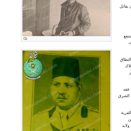
 يقاتل
نتفع
ت
النطاق
لاك
 فقد
الشرق
لقرية
ن
ولابد