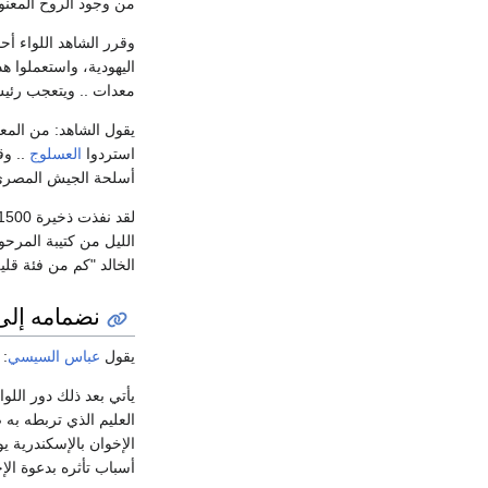
من وجود الروح المعنوي
وقرر الشاهد اللواء أح
اليهودية، واستعملوا هذ
معدات .. ويتعجب رئي
يقول الشاهد: من الم
استردوا
العسلوج
.. وق
أسلحة الجيش المصرى
الليل من كتيبة المرحو
الخالد "كم من فئة قليلة 
نضمامه إلى
يقول
عباس السيسي
:
يأتي بعد ذلك دور اللو
العليم الذي تربطه به 
الإخوان بالإسكندرية يو
أسباب تأثره بدعوة ال