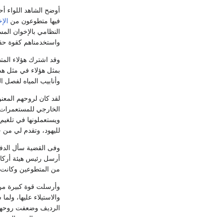
أوضح الشاهد اللواء أ
فيها متطوعون من
الإ
النظامي بالإخوان المس
واستخدمناهم كقوة حقيق
وقد اشترك هؤلاء المت
بمثل هؤلاء في مثل ه
وأنابيب المياه لفصل ا
لقد كان لروحهم المعنوي
الخارجي للمستعمرات ال
ويستعملونها في تلغيم
لليهود، وتقدم لي من ج
وفى القضية سأل الدفا
أرسل رئيس هيئة أركان
من المتطوعين وكانت ص
وأرسلت قوة كبيرة من 
والاستيلاء عليها، ولم
الرديف وضعفت روحهم ال