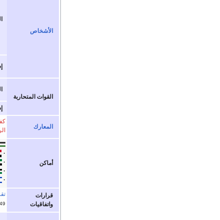
ا
الأشخاص
إ
ا
القوات المتحاربة
إ
كفا
المعارك
ال
أماكن
تق
قرارات
49
واتفاقيات