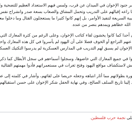
صر جنود الإخوان في الميدان عن قرب، ولمس فيهم الاستعداد العظيم للتضحية وال
ما راعه إقبالهم على التدريب وتحمل المشاق والصعاب بسعة صدر وانشراح نفس
لبية السريعة لتنفيذ الأوامر، بل إنهم كانوا كثيرا ما يستعجلون القتال وما دخلوا م
 الله خطاهم ويمدهم بنصر من عنده.
أحدا كما كانوا يخشون لقاء كتائب الإخوان، وعلى الرغم من كثرة المعارك التي
ثر عنهم التراجع أو الخوف فضلا على أن اليهود لم يأسروا في كل هذه المعارك واح
 الإخوان لم يسبق لهم التدريب في المدارس العسكرية لم يدرسوا التكتيك العسك
وا في جميع المعارك التي خاضوها، وسجلوا أسماءهم في سجل الأبطال كما ذكر 
يش لاستكشاف مواقع اليهود وفتح ثغرات في مستعمراتهم فأدوا مهمتهم القتالية
ورة بطولاتهم مما أثار انتباهه وجعله حريصا على لقائهم، وأشار في كلمته إلى عظم
إلينا تاريخ السلف الصالح، وفي نهاية الحفل شكر الإخوان على حسن استقبالهم و
على
نجمة حرب فلسطين
.