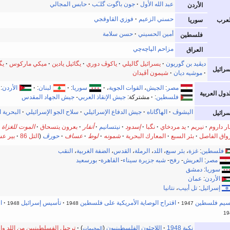
عبد الله الأول
جون باگوت گلـَب
حابس المجالي
الأردن
حسني الزعيم
فوزي القاوقجي
لعرب
سوريا
أمين الحسيني
حسن سلامة
فلسطين
مزاحم الپاچه‌چي
العراق
ديڤيد بن گوريون
يسرائيل گاليلي
ياكوڤ دوري
يگائيل يادين
ميكي ماركوس
يگ
سرائيل
موشيه ديان
شيمون أڤيدان
مصر
:
الجيش
،
القوات الجوية
،
سوريا
:
لبنان
:
الأردن
:
لدول العربية
فلسطين
:
مشتركة:
جيش الإنقاذ العربي
-
جيش الجهاد المقدس
اليشوڤ
الهاگاناه
جيش الدفاع الإسرائيلي
سلاح الجو الإسرائيلي
البحرية ا
سرائيل
ر داروم
نيريم
يد مردخاي
نگبا
إسدود
نيتسانيم
أنفار
بعرون يتسحاق
الموت للغزاة
رواق الفاصل
بئر السبع
المعارك البحرية
شمونه
لوط
عساف
حورڤ
(
التل 86
بير ع
فلسطين
:
غزة
،
بئر سبع
،
اللد
،
الرملة
،
القدس
،
الضفة الغربية
،
النقب
مصر
:
العريش
-
رفح
-
شبه جزيرة سيناء
-
القاهرة
-
بورسعيد
سوريا
:
دمشق
الأردن
:
عمان
إسرائيل
:
تل أبيب
،
نتانيا
سيم فلسطين
اقتراح الوصاية الأمريكية على فلسطين
تأسيس إسرائيل
ا
1948
1948
1947
19
نكبة 1948
اللاجئون الفلسطينيون
(
)
ترحيل الفسلطينيين من اللد والرمل
المخيمات