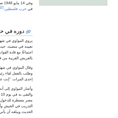
وفي
[2]
في
حرب فلسطين
.
دوره في ح
يروي المواوي في شهاد
تعيينه في منصبه، حيث 
اجتماعًا مع قادة القو
بالعريش القريبة من فل
وقال المواوي في شهاد
وطلب بالفعل لقاء رئي
إحدى المرات: "إنت عا
وأشار المواوي إلى أن
مصر مضطرة للدخول في
التدريب في الجيش وأ
الحديث ويبلغه أن يأتي