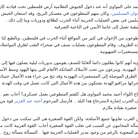
حمد على المواوى أنه عند دخول الجيوش النظامية أرض فلسطين تحت قيادته كان
خوان المسلمين
، وكان منهم المتطوعون في معسكر البريج، وقد استعان الجيش
لمين فى بعض العمليات الحربية أثناء الحرب كطلائع ودوريات وما إلى ذلك ..
ية تعمل إلى جانبنا الأيمن في الناحية الشرقية.
طوعون من الإخوان في كثير من المواقع أثناء الحرب في فلسطين، وبالطبع كنا ن
ذه الظروف. وقام المتطوعون بعمليات نسف في صحراء النقب لطرق المواصلا
لمستعمرات الصهيونية.
ة أنهم كانوا يطلبون دائما ألغامًا للنسف يقومون بدوريات ليلية يصلون فيها إلى 
يهودية، وينزعون من تحت الأسلاك الشائكة الألغام التي يبثها اليهود وسط الأس
 الطرق الموصلة إلى المستعمرات اليهودية وقد نتج من جراء هذه الأعمال خسائر
رائها مراقبو الهدنة يشتكون من هذه الأعمال التي كانت تعمل في وقت الهدنة.
ع اللواء أحمد محمد المواوى:هل كلفتم المتطوعين بعمل عسكرى؟ أجاب نعم ..
 الحرب إشارة لاسترجاع هذا البلد .. فأرسل المرحوم
أحمد عبد العزيز
قوة من 
غيرة بقيادة ملازم.
الغرب تعاونها جميع الأسلحة، ولكن القوة الصغيرة هى التى تمكنت من دخول ا
ا سأله المحامون عن السبب فى تغلب القوة الصغيرة أجاب: القوة العربية كانت م
معنوية بالرغم من وجود مدير العمليات الحربية فيها .. المسألة مسألة روح .. 