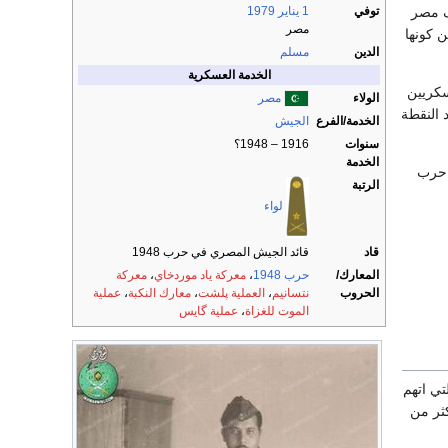
ف مصر
توفي
1 يناير
1979
مصر
 كونها
الدين
مسلم
الخدمة العسكرية
سكريين
الولاء
مصر
 النقطة
الخدمة/الفرع
الجيش
سنوات
1916 – 1948؟
الخدمة
في حرب
الرتبة
لواء
قاد
قائد الجيش المصري في حرب 1948
المعارك/
حرب 1948
،
معركة ياد موردخاي
،
معركة
الحروب
نتسانيم
،
العملية پلشت
،
معارك النكبة
،
عملية
الموت للغزاة
،
عملية گايس
واوي صادعا بالحق أمام محكمة استئناف القاهرة في قضية السيارة الجيب 1951 التي اتهم
وان أكثر من