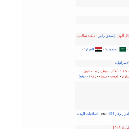
ال ألون
إسحق رابين
ديڤيد شالتيل
السعودية
:
العراق
:
لإسرائيلية
GYS
أڤاك
يؤاڤ
(
بيت حانون
سلوج
العوجة
سيناء
رفح
)
عوڤدا
لقرار رقم 194
اتفاقيات الهدنة
1948
ة 1948