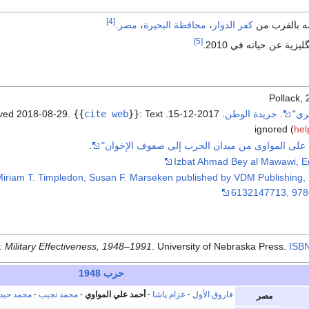
[4]
ه بالقرب من
كفر الدوار
،
محافظة البحيرة
،
مصر
.
[5]
يزية عن حياته في 2010.
Pollack, 
ري"
.
جريدة الوطن
. 2017-12-15
. Retrieved
:
}}
cite web
{{
.
2018-08-29
hel
د على المواوى من ميدان الحرب إلى صفوف الإخوان"
.
iriam T. Timpledon, Susan F. Marseken published by VDM Publishing,
6132147713, 97
 Military Effectiveness, 1948–1991
. University of Nebraska Press.
ISB
حرب 1948
فاروق الأول
عزام پاشا
أحمد علي المواوي
محمد نجيب
محمد حيدر
مصر