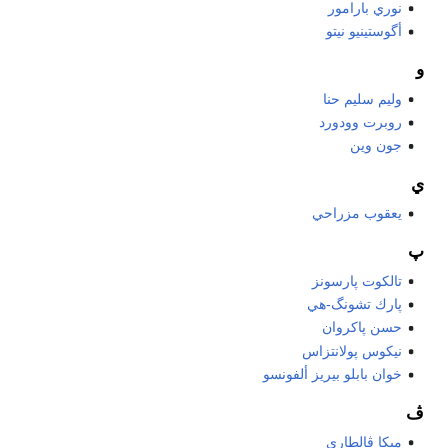
نوري بارامور
أگوستينيو نيتو
و
وليم سليم حنا
روبرت وودورد
جون وين
ي
يعقوب مزراحي
پ
تالكوت پارسونز
پارك تشونگ-هي
حسن پاكروان
نيكوس پولانتزاس
خوان بابلو بيريز ألفونسو
ڤ
ميكا ڤالطاري