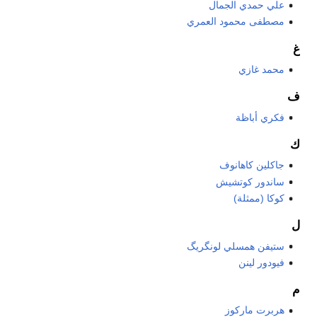
علي حمدي الجمال
مصطفى محمود العمري
غ
محمد غازي
ف
فكري أباظة
ك
جاكلين كاهانوف
ساندور كوتشيش
كوكا (ممثلة)
ل
ستيفن همسلي لونگريگ
فيودور لينن
م
هربرت ماركوز