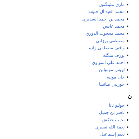
ماري ملينگتون
محمد العيد آل خليفة
محمد بن أحمد السديري
محمد عايش
محمد محجوب الدوري
مصطفى برزاني
واقف مصطفى زاده
يوزف منگله
أحمد علي المواوي
لويس مونتباتن
جان مونيه
جوزيبي مياتسا
ن
جوليو ناتا
ناصر بن جميل
نجيب حنكش
نعمة الله نصيري
نعيم إسماعيل