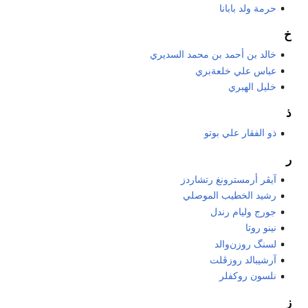
حرمة ولد بابانا
خ
خالد بن أحمد بن محمد السديري
عباس علي خلعةبري
خليل الهبري
ذ
ذو الفقار علي بوتو
ر
آيڤر أرمسترونغ رتشاردز
رشيد الخطيب الموصلي
جورج وليام رندل
نينو روتا
لسنگ روزن‌والد
آرشيبالد روزڤلت
نلسون روكفلر
ز