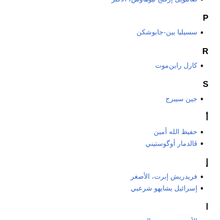
P
سسيليا بين-جابوشكن
R
كارل راين‌موت
S
جين سيبرج
أ
حفيظ الله أمين
ڤالدمار أوگوستيني
إ
فريدريش إبرت، الأصغر
إسرائيل يشايهو شرعبي
ا