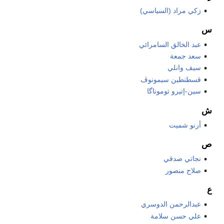
زكي مراد (السياسي)
س
عبد الخالق السامرائي
سعد جمعة
سيف وانلي
قسطنطين سيمونوڤ
سين-إتيرو توموناگا
ش
أرنو شميت
ص
نجاتي صدقي
صلاح منصور
ع
عبدالرحمن الدوسري
علي حسن سلامة