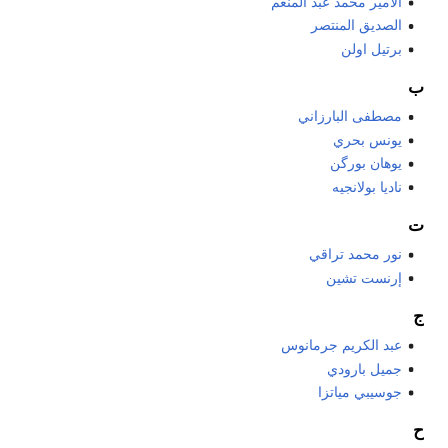
الأمير محمد عبد المنعم
الصديق المنتصر
برتيل اولن
ب
مصطفى البارزاني
يونس بحري
يوهان بورگن
ناديا بولانجيه
ت
نور محمد تراقي
إرنست تشين
ج
عبد الكريم جرمانوس
جميل بارودي
جوسيبي مياتزا
ح