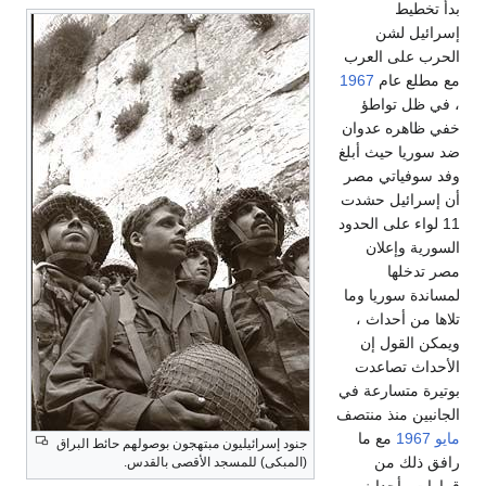
بدأ تخطيط
إسرائيل لشن
الحرب على العرب
مع مطلع عام
1967
، في ظل تواطؤ
خفي ظاهره عدوان
ضد سوريا حيث أبلغ
وفد سوفياتي مصر
أن إسرائيل حشدت
11 لواء على الحدود
السورية وإعلان
مصر تدخلها
لمساندة سوريا وما
تلاها من أحداث ،
ويمكن القول إن
الأحداث تصاعدت
بوتيرة متسارعة في
الجانبين منذ منتصف
مايو
1967
مع ما
جنود إسرائيليون مبتهجون بوصولهم حائط البراق
رافق ذلك من
(المبكى) للمسجد الأقصى بالقدس.