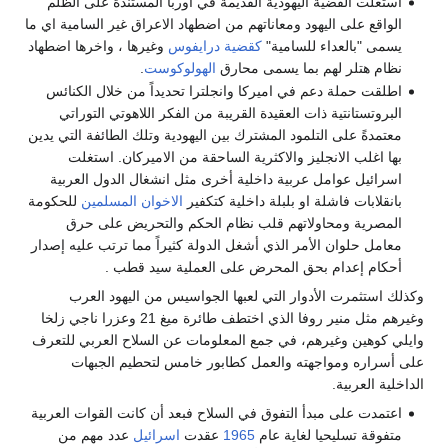
استغلت القضية اليهودية القديمة في اوربا المستندة على الظلم
الواقع على اليهود ومعاناتهم من اضطهاد الاعراق غير السامية اي ما
يسمى "بالعداء للسامية"
كقضية درايفوس
وغيرها ، واخرها اضطهاد
نظام هتلر لهم بما يسمى محارق
الهولوكوست
.
اطلقت حملة دعم في اميركا وانجلترا تحديداً من خلال الكنائس
البروتستانتية ذات العقيدة القريبة من الفكر اللاهوتي التوراتي
معتمدةً على التلمود المشترك بين اليهودية وتلك الطائفة التي يدين
بها اغلب الانجليز والاكثرية الساحقة من الاميركان. استغلت
اسرائيل عوامل عربية داخلية أخرى مثل انشغال الدول العربية
بانقلابات فاشلة او بلبلة داخلية كتكفير
الاخوان المسلمين
للحكومة
المصرية ومحاولاتهم قلب نظام الحكم والتحريض على حرق
معامل حلوان الأمر الذي أشغل الدولة كثيراً مما ترتب عليه إصدار
أحكام إعدام بحق المحرض على العملية سيد قطب .
وكذلك استثمرت الأدوار التي لعبها الجواسيس من اليهود العرب
وغيرهم مثل منير روفا الذي اختطف طائرة ميغ 21 وعزرا ناجي زلخا
وايلي كوهين وغيرهم، في جمع المعلومات عن السلاح العربي للتعرف
على أسراره ومواجهته والعمل كطابور خامس لتحطيم الجبهات
الداخلية العربية.
اعتمدت على مبدأ التفوق في السلاح فبعد أن كانت القوات العربية
متفوقة تسليحيا لغاية عام
1965
عقدت
اسرائيل
عدد مهم من