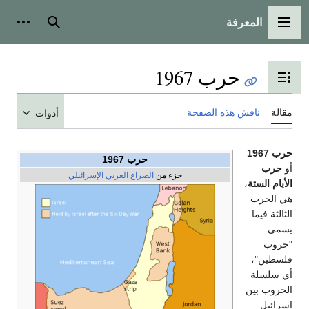
المعرفة
القائمة الرئيسية
بحث
أدوات
حرب 1967
تبديل عرض جدول المحتويات
مقالة
ناقش هذه الصفحة
أدوات
حرب 1967
حرب 1967
أو
حرب
جزء من
الصراع العربي الإسرائيلي
الأيام الستة
،
هي الحرب
الثالثة فيما
يسمى
"حروب
فلسطين"،
أي سلسلة
الحروب بين
إسرائيل