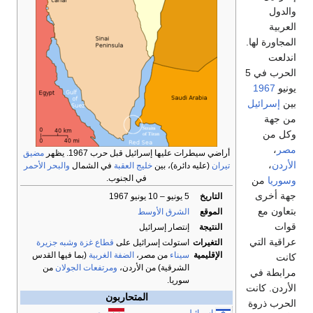
والدول
العربية
المجاورة لها.
اندلعت
الحرب في 5
يونيو
1967
بين
إسرائيل
من جهة
وكل من
مصر
،
أراضي سيطرات عليها إسرائيل قبل حرب 1967. يظهر
مضيق
الأردن
،
تيران
(عليه دائرة)، بين
خليج العقبة
في الشمال
والبحر الأحمر
في الجنوب.
وسوريا
من
جهة أخرى
التاريخ
5 يونيو – 10 يونيو 1967
بتعاون مع
الموقع
الشرق الأوسط
قوات
النتيجة
إنتصار إسرائيل
عراقية التي
التغيرات
استولت إسرائيل على
قطاع غزة
وشبه جزيرة
الإقليمية
سيناء
من مصر،
الضفة الغربية
(بما فيها القدس
كانت
الشرقية) من الأردن،
ومرتفعات الجولان
من
مرابطة في
سوريا.
الأردن. كانت
المتحاربون
الحرب ذروة