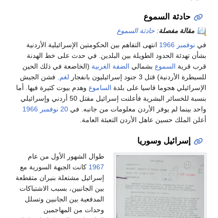
حادثة السموع
مقالة مفصلة
:
حادثة السموع
في
نوفمبر
1966
انتهى التفاهم بين الحكومتين الإسرائيلية الأردنية
بشأن تهدئة الحدود الطويلة بين البلدين. في حدث على خط الهدنة
قرب قرية
السموع
بشمالي
الضفة الغربية
(الخاضعة في ذلك الحين
للسيطرة الأردنية) قتل 3 جنود إسرائيليون بانفجار
لغم
. فشن الجيش
الإسرائيلي هجوما قاسيا على بلدة
الساموع
وهدم بيوت كثيرة فيها. أما
بنسبة للخسائر البشرية فأعلنت إسرائيل مقتل 50 أردني وإسرائيلي
واحد بينما لم يوفر الأردن معلومات من جانبه. في
20 نوفمبر
1966
أعلن الملك حسين عاهل الأردن التعبئة العامة.
إسرائيل وسوريا
طوال الشهور الأول من عام
1967
كانت الجبهة السورية مع
إسرائيل مشتعلة بنيران متقطعة
بين الجانبين، بسبب الاشتباكات
المدفعية بين الجانبين وتسلل
وحدات من المهاجمين