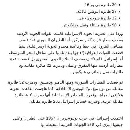
30 طائرة تي يو-16.
27 طائرة اليوشن قاذفة.
12 طائرة سوخوي- في.
90 طائرة مقاتلة ونقل وهليكوبتر.
وردا على الضربة الجوية الإسرائيلية قامت القوات الجوية الأردنية
بقصف مطار قرب كفار سركن. أما الطيران السوري فقد قصف
مصافي البترول في حيفا وقاعدة مجيدو الجوية الإسرائيلية، بينما
قصفت القوات العراقية(*) جوا بلدة ناتانيا على ساحل البحر المتوسط،
أما إسرائيل فلم تكتف بقصف السلاح الجوي المصري بل قصفت عدة
مطارات أردنية منها المفرق وعمان ودمرت 22 طائرة مقاتلة و5
طائرات نقل وطائرتي هليكوبتر.
ثم قصفت المطارات السورية ومنها الدمير ودمشق، ودمرت 32 طائرة
مقاتلة من نوع ميغ، و2 اليوشن 28 قاذفة. كما هاجمت القاعدة الجوية
هـ3 في العراق. وقدرت المصادر الإسرائيلية أنها دمرت 416 طائرة
مقاتلة عربية. وقدرت خسائر إسرائيل بـ26 طائرة مقاتلة.
اعتمدت إسرائيل في حرب يونيو/حزيران 1967 على الطيران وعلى
جيشها البري في كافة الجبهات العربية المحيطة بها.