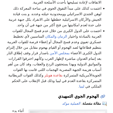
الاتفاقات لإعادة تسليحها بأحدث الأسلحة الغربية.
اعتمدت كذلك على مبدأ التفوق الجوي في ساحة المعركة ذلك
لوهن الجندي الاسرائيلي وومحدودية حيلته وعدده. و بنت قيادة
الجيش والأركان الاسرائيلية خططها على الانفراد بكل جبهة عربية
على حدة لعدم امكانيتها من فتح أكثر من جبهة في آن واحد.
اعتمدت على الدول الكبرى من خلال عدم فسح المجال للقوات
العربية بالمبادئة واختيار
الزمان
والمكان
المناسبين لأي تخطيط
عسكري تعبوي وعدم فسح المجال أو إعطاء فرصة للقوات العربية
بتنظيم قطاعاتها لصد الهجوم أو القيام بهجوم مقابل من خلال إلتزام
الدول الكبرى الأعضاء
بمجلس الأمن
باصدار قرار وقف إطلاق النار
بعد إتمام العدوان مباشرة لإظهار العرب وكأنهم اخترقوا القرارات
والمواثيق الدولية وبهذا يستحقون الردع والعقاب، وقد كان من أهم
أسباب هزيمة الجبهة المصرية الهجمات اللتى قامت بها القوات
الجويةالأمريكية المتمركزة
بقاعدة هويلز
وكذلك القوات البريطانية
المتمركزة بقاعدة العدم في ليبيا وذلك قبل الإنقلاب على الحكم
الملكى في
ليبيا
.
الهجوم الجوي التمهيدي
مقالة مفصلة
:
العملية موكد
أثناء بدء