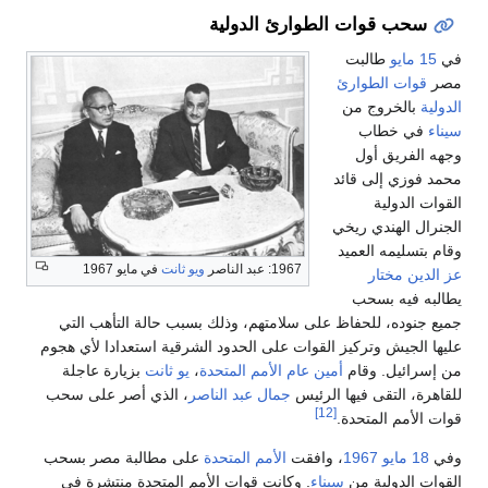
سحب قوات الطوارئ الدولية
في
15 مايو
طالبت
مصر
قوات الطوارئ
الدولية
بالخروج من
سيناء
في خطاب
وجهه الفريق أول
محمد فوزي إلى قائد
القوات الدولية
الجنرال الهندي ريخي
وقام بتسليمه العميد
1967: عبد الناصر
ويو ثانت
في مايو 1967
عز الدين مختار
يطالبه فيه بسحب
جميع جنوده، للحفاظ على سلامتهم، وذلك بسبب حالة التأهب التي
عليها الجيش وتركيز القوات على الحدود الشرقية استعدادا لأي هجوم
من إسرائيل. وقام
أمين عام الأمم المتحدة
،
يو ثانت
بزيارة عاجلة
للقاهرة، التقى فيها الرئيس
جمال عبد الناصر
، الذي أصر على سحب
[12]
قوات الأمم المتحدة.
وفي
18 مايو
1967
، وافقت
الأمم المتحدة
على مطالبة مصر بسحب
القوات الدولية من
سيناء
. وكانت قوات الأمم المتحدة منتشرة في