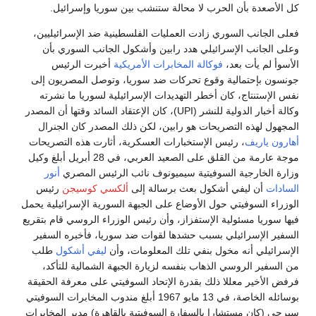
كل الأصعدة بأن الحرب لا محالة ستنشب بين سوريا وإسرائيل.
فعلى الجانب السوري زادت العمليات الفلسطينية ضد الإسرائيليين،
وعلى الجانب الإسرائيلي هدد رابين وأشكول الجانب السوري بأن
الأسوأ لم يأت بعد،
فوكالة المخابرات الأمريكية
أخبرت الرئيس
جونسون بإحتمالية وقوع تحركات ضد سوريا، وتوصل المصريون إلى
نفس الإستنتاج، كان أخطر التهديدات الإسرائيلية لسوريا ما نشرته
وكالة أخبار الدولية للنشر (UPI)، كان الإعتقاد السائد وقتها أن المصدر
المجهول لهذه التصريحات هو رابين، لكن ذلك المصدر كان الجنرال
أهارون ياريف
، رئيس الإستخبارات العسكرية، أثارت هذه التصريحات
موجة عارمة من القلق على الصعيد العربي، في 28 أبريل أبلغ وكيل
وزارة الخارجية السوفيتية سيميونوف نائب الرئيس المصري
أنور
السادات
أن ليفي أشكول بعث برسالة إلى
ألكسي كوسيجن
رئيس
الوزراء السوفيتي حول الأوضاع على الجبهة السورية الإسرائيلية يحمل
فيها سوريا مسئولية الإستفزاز، وأن رئيس الوزراء الروسي قام بتقريع
السفير الإسرائيلي بسبب حشدها لقوات ضد سوريا، فأخبره السفير
الإسرائيلي أنه مخول بنفي تلك المعلومات، وأن
ليفي أشكول
طلب
من السفير الروسي الذهاب بنفسه لزيارة الجبهة الشمالية للتأكد،
فرفض الأخير معللا ذلك بقدرة الإتحاد السوفيتي على معرفة الحقيقة
بوسائله الخاصة، في 13 مايو 1967 أبلغ مندوب المخابرات السوفيتي
سيرجي (كان مستشارا بالسفارة السوفيتية بالقاهرة) مدير المخابرات