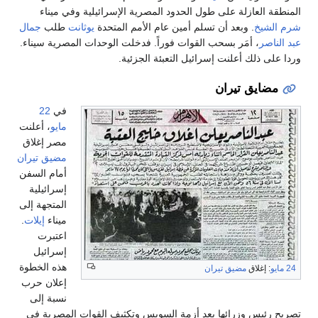
المنطقة العازلة على طول الحدود المصرية الإسرائيلية وفي ميناء
شرم الشيخ
. وبعد أن تسلم أمين عام الأمم المتحدة
يوثانت
طلب
جمال
عبد الناصر
، أمَر بسحب القوات فوراً. فدخلت الوحدات المصرية سيناء.
وردا على ذلك أعلنت إسرائيل التعبئة الجزئية.
مضايق تيران
في
22
مايو
، أعلنت
مصر إغلاق
مضيق تيران
أمام السفن
إسرائيلية
المتجهة إلى
ميناء
إيلات
.
اعتبرت
إسرائيل
هذه الخطوة
24 مايو
: إغلاق
مضيق تيران
إعلان حرب
نسبة إلى
تصريح رئيس وزرائها بعد أزمة السويس وتكثيف القوات المصرية في