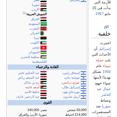
إسرائيل
مصر
للأزمة التي
سوريا
بدأت في 15
الأردن
مايو
1967
.
[1]
الجيوش العربية:
العراق
السعودية
المغرب
خلفية
الجزائر
ليبيا
الكويت
اعتبرت
تونس
إسرائيل
أن
السودان
الأحداث التي
منظمة التحرير
تلت
حملة
الفلسطينية
سيناء
عام
القادة والزعماء
1956
تشكل
إسحاق رابين
،
عبد الحكيم عامر
تهديدًا لأمنها
موشيه ديان
،
عبد المنعم رياض
عوزي نركيس
،
زيد بن شاكر
سواء جهود
أسعد غانمة
إسرائيل طال
،
جمال عبد
حافظ الأسد
موردخاي هود
،
الناصر
عبد الرحمن عارف
أرييل شارون
ونشاط
القوى
سوريا
ضد
50,000 شخص
مصر: 240,000
المستعمرات
214,000 احتياط
سوريا، الأردن والعراق: