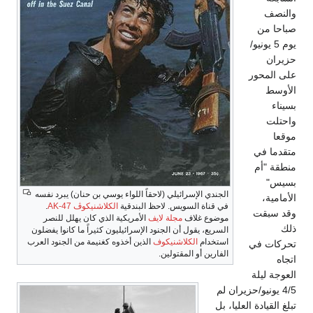
والنصف
صباحا من
يوم 5 يونيو/
حزيران
على المحور
الأوسط
بسيناء
واحتلت
موقعا
متقدما في
منطقة "أم
بسيس"
الجندي الإسرائيلي (لاحقاً اللواء يوسي بن حنان) يبرد نفسه
الأمامية،
في قناة السويس. لاحظ البندقية
الكلاشنيكوڤ AK-47
.
وقد سبقت
موضوع غلاف
مجلة لايف
الأمريكية الذي كان يهلل للنصر
ذلك
السريع، يقول أن الجنود الإسرائيليون كثيراً ما كانوا يفضلون
استخدام
الكلاشنيكوف
الذين أخذوه كغنيمة من الجنود العرب
تحركات في
الفارين أو المقتولين.
اتجاه
العوجة ليلة
4/5 يونيو/حزيران لم
تبلغ القيادة العليا، بل