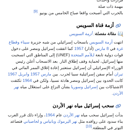
قرارات وأحداث
مهمة ذات صلة
[9]
بالحرب التي أصبحت واقعا صباح الخامس من يونيو.
أزمة قناة السويس
مقالة مفصلة
:
أزمة السويس
انتهت
أزمة السويس
بانسحاب إسرائيلي من شبه جزيرة
سيناء
وقطاع
غزة
في
8 مارس
(أذار)
1957
كما اتفقت إسرائيل ومصر على دخول
قوات دولية تابعة
لـلأمم المتحدة
(UNEF) إلى المناطق التي انسحبت
منها إسرائيل، لحماية وقف إطلاق النار. بعد الانسحاب أعلن رئيس
الوزراء الإسرائيلي أن إسرائيل ستعتبر إعادة إغلاق الممر المائي في
تيران
أمام سفن إسرائيلية سببا لحرب. بين
مارس
1957
وابريل
1967
كانت الحدود بين إسرائيل ومصر هادئة نسبيا، ولكن في
1964
تكثفت
الاشتباكات بين
إسرائيل
وسوريا
بشأن النزاع على استغلال مياه
نهر
الأردن
.
سحب إسرائيل مياه نهر الأردن
بدأت إسرائيل سحب مياه
نهر الأردن
عام
1964
، وإزاء ذلك قرر العرب
بناء سدود على روافده مثل
نهر اليرموك
وبانياس
و لحاصباني
فتصاعد
[10]
التوتر في المنطقة.