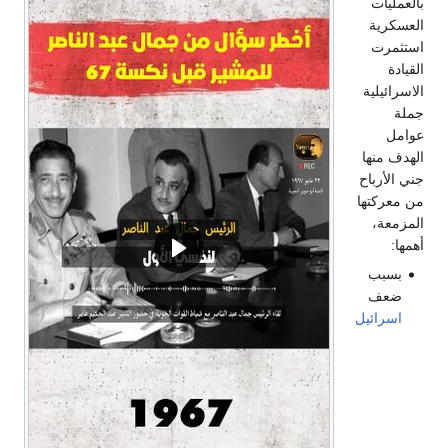
بالعمليات
العسكرية
استثمرت
القيادة
الاسرائيلية
جملة
عوامل
الهدف منها
جني الأرباح
من معركتها
المزمعة،
أهمها:
بسبب
ضعف
اسرائيل