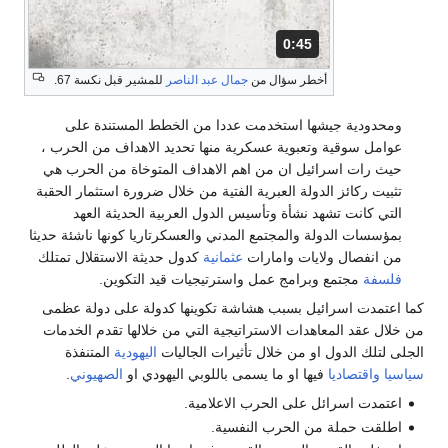
0:45
المدة: 45 ثانية.
أخطر سؤال من
جمال عبد الناصر
للمشير قبل نكسة 67.
ومحدودية جيشها استخدمت عددا من الخطط المستندة على
عوامل سوقية وتعبوية عسكرية منها تحديد الاهداف من الحرب ،
حيث رات اسرائيل ان من اهم الاهداف المتوخاة من الحرب هي
تثبيت ركائز الدولة العبرية الفتية من خلال ضرورة استثمار الحقبة
التي كانت تشهد نشأة وتأسيس الدول العربية الحديثة العهد
بمؤسسات الدولة والمجتمع المدني والعسكرتاريا كونها ناشئة حديثا
من انفصال ولايات وامارات
عثمانية
كدول حديثة الاستقلال تمتلك
فلسفة
مجتمع وبرامج عمل واسترتيجيات قيد التكوين.
كما اعتمدت اسرائيل بسبب هشاشة تكوينها كدولة على دولة عظمى
من خلال عقد المعاهدات الاستراتيجية التي من خلالها تقدم الخدمات
الجلى لتلك الدول او من خلال تأثيرات الجاليات
اليهودية
المتنفذة
سياسيا
واقتصاديا
فيها او ما يسمى باللوبي اليهودي او
الصهيوني
.
اعتمدت اسرائل على الحرب الاعلامية.
اطلقت حملة من الحرب النفسية.