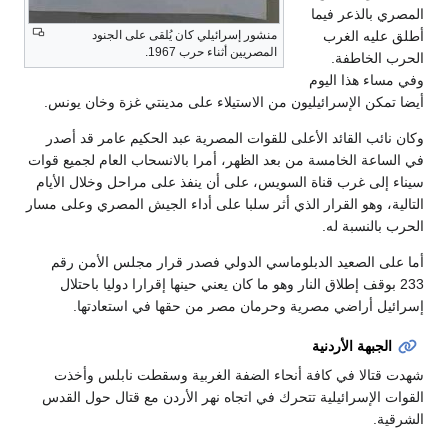
المصري بالذعر فيما
منشور إسرائيلي كان يُلقى على الجنود
أطلق عليه الغرب
المصريين أثناء حرب 1967.
الحرب الخاطفة.
وفي مساء هذا اليوم
أيضا تمكن الإسرائيليون من الاستيلاء على مدينتي غزة وخان يونس.
وكان نائب القائد الأعلى للقوات المصرية عبد الحكيم عامر قد أصدر
في الساعة الخامسة من بعد الظهر، أمرا بالانسحاب العام لجميع قوات
سيناء إلى غرب قناة السويس، على أن ينفذ على مراحل وخلال الأيام
التالية، وهو القرار الذي أثر سلبا على أداء الجيش المصري وعلى مسار
الحرب بالنسبة له.
أما على الصعيد الدبلوماسي الدولي فصدر قرار مجلس الأمن رقم
233 بوقف إطلاق النار وهو ما كان يعني حينها إقرارا دوليا باحتلال
إسرائيل أراضي مصرية وحرمان مصر من حقها في استعادتها.
الجبهة الأردنية
شهدت قتالا في كافة أنحاء الضفة الغربية وسقطت نابلس وأخذت
القوات الإسرائيلية تتحرك في اتجاه نهر الأردن مع قتال حول القدس
الشرقية.