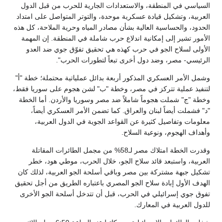
السياسي في المنطقة، والاستعدادات الجارية للحرب من قبل الدول
العربية، وتشكيل قيادة عسكرية موحدة، والتوتر المتواصل على امتداد
الحدود، والحساسية العالية بشأن مصادر المياه وحرية الملاحة، كل هذه
الأمور تشير إلى إمكانية اندلاع حرب شاملة في المنطقة. إن المهمة
الأولى لسلاح الجو في حرب كهذه هي تحقيق تفوّق جوي ضد العدو
الرئيسي- مصر، وضد دول أخرى تبعاً لتطورات الحرب".
وشمل الأمر العسكري المذكور أربعة بدائل عملياتية محتملة؛ خطة "أ"
لتنفيذ عملية تتركز في مصر، وخطة "ب" لشن هجوم على سوريا فقط،
وخطة "ج" شملت هجوماً شاملاً ضد مصر وسوريا والأردن. أما الخطة
"د" فشملت أيضاً لبنان والعراق. كما تضمن الأمر العسكري أيضاً،
معلومات وتفاصيل كثيرة عن القواعد الجوية في الدول العربية،
وأهداف الهجوم، ونوعية السلاح.
وقدرت الخطة امتلاك مصر لـ58% من مجمل الطائرات المقاتلة
العربية، واستبعد قائد سلاح الجو، خلال الحرب، موطي هود، خطر
تشكيل جبهة مشتركة بين مصر وباقي أسلحة الجو العربية، لذلك كان
الهدف الأول إبادة سلاح الجو المصري باعتباره الطريق من أجل تحقيق
تفوق جوي إسرائيلي في الحرب، قبل أن تتدخل أسلحة الجو الأخرى
للدول العربية في المعارك.