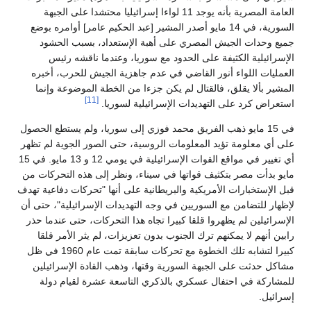
العامة المصرية بأنه يوجد 11 لواءا إسرائيليا محتشدا على الجبهة
السورية، في 14 مايو أصدر المشير [عبد الحكيم عامر] أوامره بوضع
جميع وحدات الجيش المصري على أهبة الإستعداد، بسبب الحشود
الإسرائيلية الكثيفة على الحدود مع سوريا، وعندما ناقشه رئيس
العمليات اللواء أنور القاضي في عدم جاهزية الجيش للحرب، أخبره
المشير بألا يقلق، فالقتال لم يكن جزءا من الخطة الموضوعة وإنما
[11]
استعراض كرد على التهديدات الإسرائيلية لسوريا.
في 15 مايو ذهب الفريق محمد فوزي إلى سوريا، ولم يستطع الحصول
على أي معلومة تؤيد المعلومات الروسية، حتى الصور الجوية لم تظهر
أي تغيير في مواقع القوات الإسرائيلية في يومي 12 و 13 مايو. في 15
مايو بدأت مصر بتكثيف قواتها في سيناء، ونظر إلى هذه التحركات من
قبل الإستخبارات الأمريكية والبريطانية على أنها "تحركات دفاعية تهدف
لإظهار للتضامن مع السوريين في وجه التهديدات الإسرائيلية"، حتى أن
الإسرائيلين لم يظهروا قلقا كبيرا تجاه هذا التحركات، حتى عندما حذر
رابين أنهم لا يمكنهم ترك الجنوب بدون تعزيزات، لم يثر الأمر قلقا
كبيرا لتشابه تلك الخطوة مع تحركات سابقة تمت عام 1960 في ظل
مشاكل حدثت على الجبهة السورية وقتها، وذهب القادة الإسرائيلين
للمشاركة في احتفال عسكري بالذكري التاسعة عشرة لقيام دولة
إسرائيل.