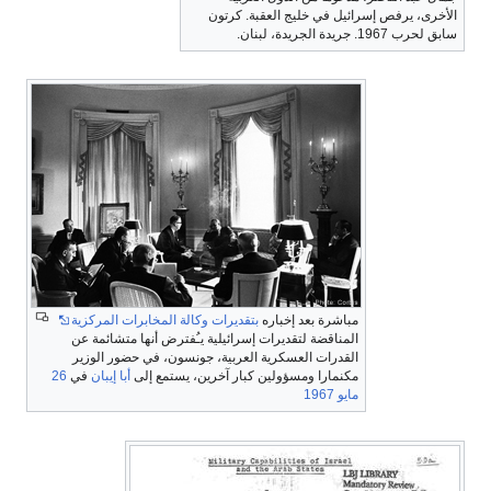
الأخرى، يرفص إسرائيل في خليج العقبة. كرتون
سابق لحرب 1967. جريدة الجريدة، لبنان.
مباشرة بعد إخباره
بتقديرات وكالة المخابرات المركزية
المناقضة لتقديرات إسرائيلية يـُفترض أنها متشائمة عن
القدرات العسكرية العربية، جونسون، في حضور الوزير
مكنمارا ومسؤولين كبار آخرين، يستمع إلى
أبا إيبان
في
26
مايو
1967