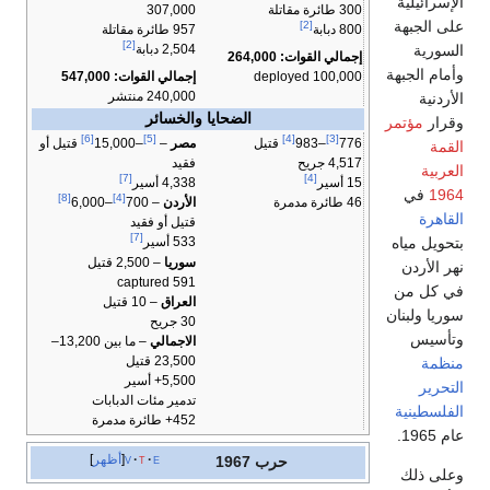
الإسرائيلية
300 طائرة مقاتلة
307,000
على الجبهة
[2]
957 طائرة مقاتلة
800 دبابة
[2]
السورية
2,504 دبابة
إجمالي القوات: 264,000
وأمام الجبهة
100,000 deployed
إجمالي القوات: 547,000
240,000 منتشر
الأردنية
الضحايا والخسائر
وقرار
مؤتمر
[6]
[5]
[4]
[3]
776
–983
قتيل
مصر
–
–15,000
قتيل أو
القمة
4,517 جريح
فقيد
العربية
[7]
[4]
15 أسير
4,338 أسير
1964
في
[8]
[4]
46 طائرة مدمرة
الأردن
– 700
–6,000
القاهرة
قتيل أو فقيد
[7]
بتحويل مياه
533 أسير
سوريا
– 2,500 قتيل
نهر الأردن
591 captured
في كل من
العراق
– 10 قتيل
سوريا ولبنان
30 جريح
وتأسيس
الاجمالي
– ما بين 13,200–
23,500 قتيل
منظمة
5,500+ أسير
التحرير
تدمير مئات الدبابات
الفلسطينية
452+ طائرة مدمرة
عام 1965.
e
t
v
أظهر
حرب 1967
وعلى ذلك