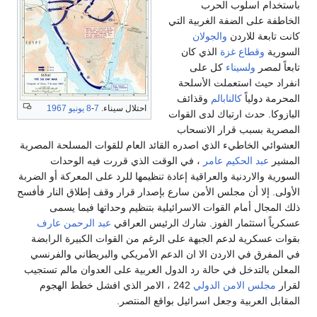
باستخدام اسلوب الحرب
الخاطفة على الضفة الغربية التي
كانت تابعة للاردن
والجولان
السورية
وقطاع غزة
الذي كان
تابعاً لمصر
ولسيناء
كل على
انفراد حيث استعملت الأسلحة
المحرمة دولياً
كالنابالم
وقذائف
احتلال سيناء.
7
-
8 يونيو
1967
البازوكا. حدث ارتباك لدى القوات
المصرية بسبب قرار الانسحاب
العشوائي الخاطيء الذي اصدره القائد العام للقوات المسلحة المصرية
المشير
عبد الحكيم عامر
، في الوقت الذي قررت فيه الوحدات
السورية والاردنية والعراقية إعادة تنظيمها للرد على المعركة أو الضربة
الأولى. إلا أن مجلس الأمن سارع بإصدار قرار وقف إطلاق النار فأفسح
ذلك المجال أمام القوات الاسرائيلية بتنظيم وحداتها فيما يسمى
عسكرياً استثمار الفوز. شارك الرئيس العراقي
عبد الرحمن عارف
بقوات عسكرية لدعم الجبهة على الرغم من القوات الكبيرة الرابضة
في المفرق في الاردن الا ان الدعم الأمريكي والبريطاني والفرنسي
المعلن بالتدخل في حالة رد الدول العربية على العدوان مالم تستجيب
لقرار
مجلس الامن الدولي
242 ، الامر الذي افشل خطط الهجوم
المقابل العربية وجعل اسرائيل بواقع المنتصر.