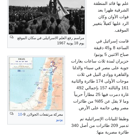
علم بها قائد المنطقة
الشرقية ظهرا بعد
فوات الأوان وكان
الرد عليها كفيلاً بتغيير
الموقف.
مراسم رفع العلم الاسرائيلى في مكان الموقع
قامت إسرائيل في
يوم 18 يونية 1967
الساعة 8 و45 دقيقة
صباح الاثنين 5 يونيو/
حزيران لمدة ثلاث ساعات بغارات
جوية على مصر في سيناء والدلتا
والقاهرة ووادي النيل في ثلاث
موجات الأولى 174 طائرة والثانية
161 والثالثة 157 بإجمالي 492
غارة دمرت فيها 25 مطاراً حربياً
وما لا يقل عن 85% من طائرات
مصر وهي جاثمة على الأرض.
معركة مرتفعات الجولان, 9-
10
وطبقا للبيانات الإسرائيلية تم
يونيو
تدمير 209 طائرات من أصل 340
طائرة مصرية منها: