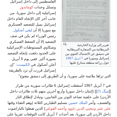
الفلسطينين إلى داخل إسرائيل
وتسلل وحدات
كوماندوز
إسرائيلية إلى داخل سوريا، من
جانب آخر كان الإتجاه العام داخل
إسرائيل يميل للتصعيد العسكري
مع سوريا إلا أن
ليڤي أشكول
رئيس الوزراء لم يكن في صف
التصعيد إلا أن الضغط العسكري
تقرير إلى وزارة الخارجية
وشكاوي المستوطنات الإسرائيلية
البريطانية من السفارة البريطانية
على الحدود دفعت بإتجاه التصعيد
في دمشق عن الاشتباك الجوي بين
إسرائيل وسوريا في
7 ابريل
1967
بصورة أكبر. ففي يوم 5 أبريل
حول زراعة منطقة متنازع عليها
أعلن أشكول في
الكنيست
: "إن
إسرائيل قررت أن ترد بالطريقة
التي تراها ملائمة على سوريا، و أن الطريق إلى دمشق مفتوح".
في 7 أبريل 1967 أسقطت إسرائيل 6 طائرات سورية من طراز
[[
ميگ 21
]] (إثنتان داخل سوريا وأربع آخرين منهم ثلاث طائرات داخل
الأردن) على خلفية تصاعد التوتر بين الجانبين، وتبادل لإطلاق النار
والقصف، وأمر
الملك حسين
بتسليم الطيارين الثلاثة (وهم النقباء وقتها
علي عنتر
ومحيي الدين داوود
وأحمد القوتلي
) الذين هبطوا بالباراشوت
داخل الأردن إلى سوريا، بعد أحداث 7 أبريل كانت التوقعات تقريبا على