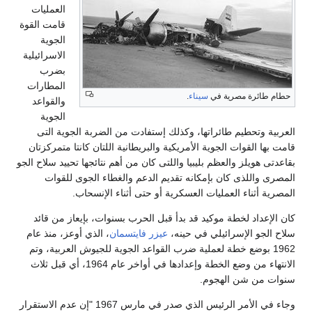
العمليات
قامت القوة
الجوية
الاسرائيلية
بضرب
المطارات
حطام طائرة مصرية في
سيناء
.
والقواعد
الجوية
العربية وتحطيم طائراتها، وكذلك إستفادت من الضربة الجوية التى
قامت بها القوات الجوية الأمريكية والبريطانية اللتان كانتا متمركزتان
بقاعدتى هويلز والعظم بليبيا واللتى كان من أهم نتائجها تحييد سلاح الجو
المصرى واللذى كان بإمكانه تقديم الدعم والغطاء الجوى للقوات
المصرية أثناء العمليات العسكرية أو حتى أثناء الإنسحاب.
كان الإعداد لخطة موكيد قد بدأ قبل الحرب بسنوات، بإيعاز من قائد
سلاح الجو الإسرائيلي في حينه،
عيزر فايتسمان
، الذي أوعز، منذ عام
1962 بوضع خطة لعملية ضرب القواعد الجوية للجيوش العربية، وتم
الانتهاء من وضع الخطة وإعدادها في أواخر عام 1964، أي قبل ثلاث
سنوات من شن الهجوم.
وجاء في الأمر الرئيس الذي صدر في مارس 1967 "إن عدم الاستقرار