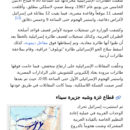
شغلت الطائرات الإسرائيلية محركاتها عند الساعة 6:50 صباح الاثنين
الخامس من يونيو عام 1967، وسط صمتٍ لاسلكي مطلق، وأقلعت
لقصف 11 موقعاً وقاعدة مصرية، فيما بقيت 12 مقاتلة في إسرائيل
[13]
لأغراض دفاعية، واستمر الهجوم حتى الساعة 9 وخمس دقائق.
وكشفت الوزارة عن تسجيلات صوتية لأوامر قصف قواعد أسلحة
الطيران العربية، وكذلك تسجيلات لقصف طائرة إسرائيلية بالخطأ بعد
أن ظنوا أنها طائرة معادية، وتم إسقاطها فوق
مفاعل ديمونة
، كذلك
أسقط سلاح الجو الإسرائيلي طائرة "توبلوف" عراقية، وقام بملاحقة
طائرات أردنية.
وحلّقت المقاتلات الإسرائيلية على ارتفاع منخفض، فيما حامت فوقها
طائرات مزودة بعتاد إلكتروني للتشويش على الرادارات المصرية.
واستمر الهجوم الإسرائيلي الأول حتى الساعة 0:05، حيث تم بعدها
كسر صمت الشبكة اللاسلكية، بينما كانت المقاتلات في طريق عودتها.
قطاع غزة وشبه جزيرة سيناء
ثم استثمرت إسرائيل تحرك
الوحدات العربية في عملية إعادة
التنظيم الخاصة بالقيادة العربية
المشتركة وشنت هجوماً بالدروع