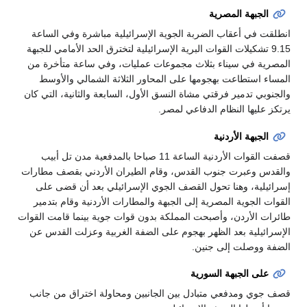
الجبهة المصرية
انطلقت في أعقاب الضربة الجوية الإسرائيلية مباشرة وفي الساعة
9.15 تشكيلات القوات البرية الإسرائيلية لتخترق الحد الأمامي للجبهة
المصرية في سيناء بثلاث مجموعات عمليات، وفي ساعة متأخرة من
المساء استطاعت بهجومها على المحاور الثلاثة الشمالي والأوسط
والجنوبي تدمير فرقتي مشاة النسق الأول، السابعة والثانية، التي كان
يرتكز عليها النظام الدفاعي لمصر.
الجبهة الأردنية
قصفت القوات الأردنية الساعة 11 صباحا بالمدفعية مدن تل أبيب
والقدس وعبرت جنوب القدس، وقام الطيران الأردني بقصف مطارات
إسرائيلية، وهنا تحول القصف الجوي الإسرائيلي بعد أن قضى على
القوات الجوية المصرية إلى الجبهة والمطارات الأردنية وقام بتدمير
طائرات الأردن، وأصبحت المملكة بدون قوات جوية بينما قامت القوات
الإسرائيلية بعد الظهر بهجوم على الضفة الغربية وعزلت القدس عن
الضفة ووصلت إلى جنين.
على الجبهة السورية
قصف جوي ومدفعي متبادل بين الجانبين ومحاولة اختراق من جانب